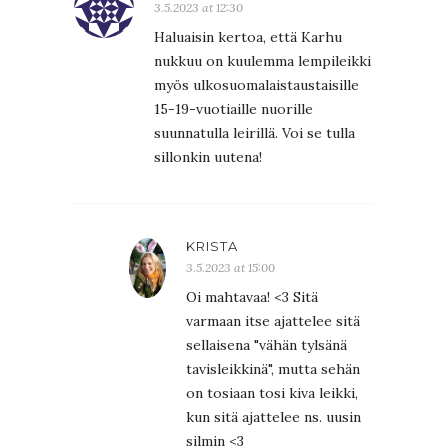
3.5.2023 at 12:30
Haluaisin kertoa, että Karhu
nukkuu on kuulemma lempileikki
myös ulkosuomalaistaustaisille
15-19-vuotiaille nuorille
suunnatulla leirillä. Voi se tulla
sillonkin uutena!
KRISTA
3.5.2023 at 15:00
Oi mahtavaa! <3 Sitä
varmaan itse ajattelee sitä
sellaisena "vähän tylsänä
tavisleikkinä", mutta sehän
on tosiaan tosi kiva leikki,
kun sitä ajattelee ns. uusin
silmin <3