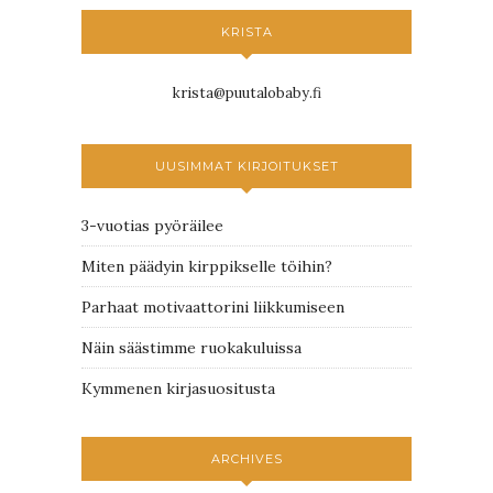
KRISTA
krista@puutalobaby.fi
UUSIMMAT KIRJOITUKSET
3-vuotias pyöräilee
Miten päädyin kirppikselle töihin?
Parhaat motivaattorini liikkumiseen
Näin säästimme ruokakuluissa
Kymmenen kirjasuositusta
ARCHIVES