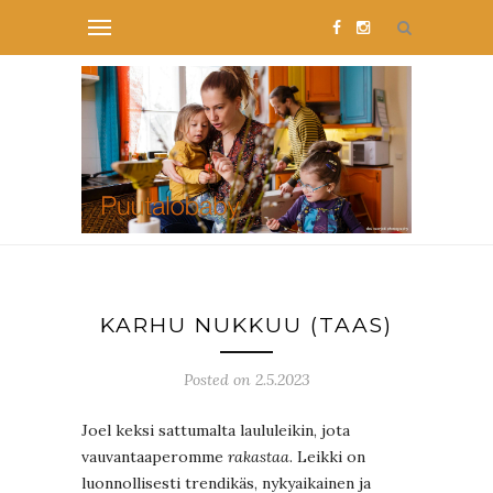
KARHU NUKKUU (TAAS)
Posted on 2.5.2023
Joel keksi sattumalta laululeikin, jota
vauvantaaperomme
rakastaa
. Leikki on
luonnollisesti trendikäs, nykyaikainen ja