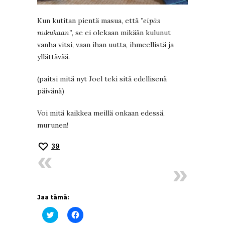
Kun kutitan pientä masua, että
”eipäs
nukukaan”
, se ei olekaan mikään kulunut
vanha vitsi, vaan ihan uutta, ihmeellistä ja
yllättävää.
(paitsi mitä nyt Joel teki sitä edellisenä
päivänä)
Voi mitä kaikkea meillä onkaan edessä,
murunen!
39
Jaa tämä:
Jaa
Jaa
Twitterissä(Avautuu
Facebookissa(Avautuu