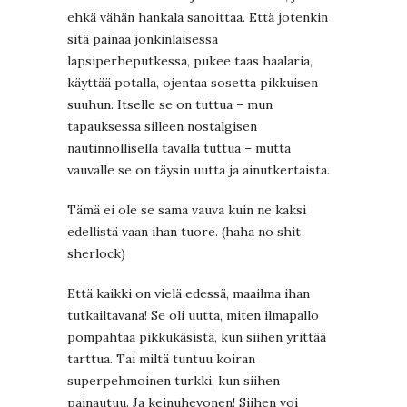
ehkä vähän hankala sanoittaa. Että jotenkin
sitä painaa jonkinlaisessa
lapsiperheputkessa, pukee taas haalaria,
käyttää potalla, ojentaa sosetta pikkuisen
suuhun. Itselle se on tuttua – mun
tapauksessa silleen nostalgisen
nautinnollisella tavalla tuttua – mutta
vauvalle se on täysin uutta ja ainutkertaista.
Tämä ei ole se sama vauva kuin ne kaksi
edellistä vaan ihan tuore. (haha no shit
sherlock)
Että kaikki on vielä edessä, maailma ihan
tutkailtavana! Se oli uutta, miten ilmapallo
pompahtaa pikkukäsistä, kun siihen yrittää
tarttua. Tai miltä tuntuu koiran
superpehmoinen turkki, kun siihen
painautuu. Ja keinuhevonen! Siihen voi