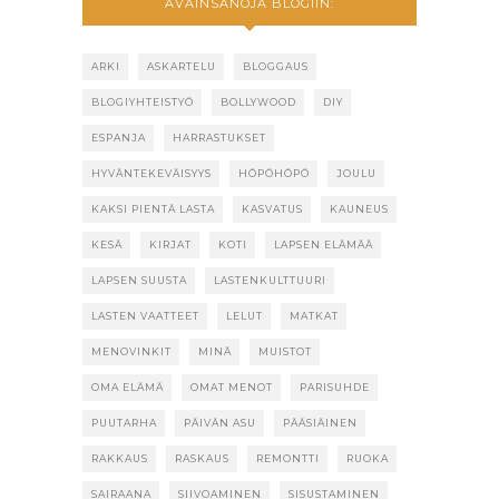
AVAINSANOJA BLOGIIN:
ARKI
ASKARTELU
BLOGGAUS
BLOGIYHTEISTYÖ
BOLLYWOOD
DIY
ESPANJA
HARRASTUKSET
HYVÄNTEKEVÄISYYS
HÖPÖHÖPÖ
JOULU
KAKSI PIENTÄ LASTA
KASVATUS
KAUNEUS
KESÄ
KIRJAT
KOTI
LAPSEN ELÄMÄÄ
LAPSEN SUUSTA
LASTENKULTTUURI
LASTEN VAATTEET
LELUT
MATKAT
MENOVINKIT
MINÄ
MUISTOT
OMA ELÄMÄ
OMAT MENOT
PARISUHDE
PUUTARHA
PÄIVÄN ASU
PÄÄSIÄINEN
RAKKAUS
RASKAUS
REMONTTI
RUOKA
SAIRAANA
SIIVOAMINEN
SISUSTAMINEN