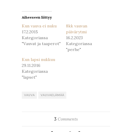
uudessa
uudessa
ikkunassa)
ikkunassa)
Aiheeseen liittyy
Kun vauva ei nuku
8kk vauvan
17.2.2015
päivärytmi
Kategoriassa
16.2.2023
"Vauvat ja taaperot"
Kategoriassa
"perhe"
Kun lapsi nukkuu
29.11.2016
Kategoriassa
"lapset"
VAUVA
VAUVAELÄMÄÄ
3
Comments