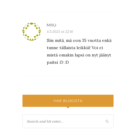
MIIU
4.5.2023 at 22:16
Siis mitä, mä oon 35 vuotta enkä
tunne tällaista leikkiä! Voi ei
mistä omakin lapsi on nyt jäänyt
paitsi :D :D
HAE BLOGISTA