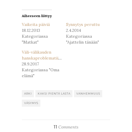
ikkunassa)
ikkunassa)
Aiheeseen liittyy
Vaikeita päiviä
Synnytys peruttu
18.12.2013
2.4.2014
Kategoriassa
Kategoriassa
"Matkat"
"Ajattelin tänään"
Väli-välikauden
hanskaproblematiikkaa
28.9.2017
Kategoriassa "Oma
elämä"
ARKI
KAKSI PIENTÄ LASTA
VANHEMMUUS
VÄSYMYS
11
Comments