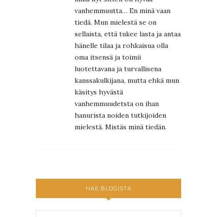
vanhemmuutta… En minä vaan
tiedä. Mun mielestä se on
sellaista, että tukee lasta ja antaa
hänelle tilaa ja rohkaisua olla
oma itsensä ja toimii
luotettavana ja turvallisena
kanssakulkijana, mutta ehkä mun
käsitys hyvästä
vanhemmuudetsta on ihan
hanurista noiden tutkijoiden
mielestä. Mistäs minä tiedän.
HAE BLOGISTA