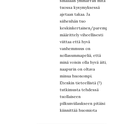
sinällään ymmärrän mitä
tuossa kysymyksessä
ajetaan takaa. Ja
siihenhän tuo
keskinkertainen/parempi
määrittely viheellisesti
viittaa että hyvä
vanhemmuus on
nollasummapeliä, että
minä voisin olla hyvä äiti,
naapurin on oltava
minua huonompi.
Etenkin tieteellistä (?)
tutkimusta tehdessä
tuollaiseen
pilkunviilaukseen pitäisi
kiinnittää huomiota