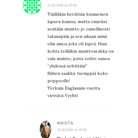
31.10.2016 at 15:08
Täälläkin herättiin kuumeisen
lapsen kanssa, mutta onneksi
sentään muutto jo onnellisesti
takanapäin ja sen aikaan minä
olin ainoa joka oli kipeä. Ihan
kohta teilläkin muuttourakka on
vain muisto, josta voitte sanoa
”yhdessä selvittiin!”
Siihen saakka: tsemppiä koko
poppoolle!
Terkuin Englannin-vuotta
viettävä Vyyhti
KRISTA
31.10.2016 at 18:02