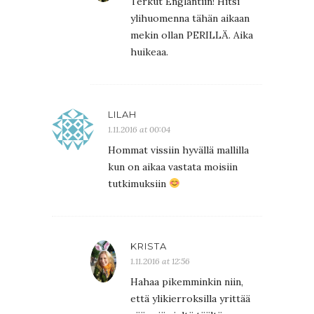
Terkut Englantiin! Hitsi
ylihuomenna tähän aikaan
mekin ollan PERILLÄ. Aika
huikeaa.
LILAH
1.11.2016 at 00:04
Hommat vissiin hyvällä mallilla
kun on aikaa vastata moisiin
tutkimuksiin
KRISTA
1.11.2016 at 12:56
Hahaa pikemminkin niin,
että ylikierroksilla yrittää