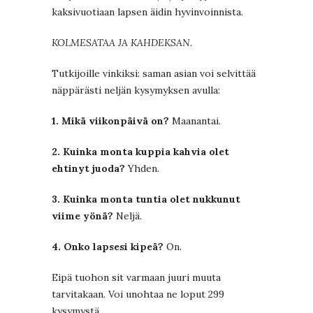
kaksivuotiaan lapsen äidin hyvinvoinnista.
KOLMESATAA JA KAHDEKSAN.
Tutkijoille vinkiksi: saman asian voi selvittää
näppärästi neljän kysymyksen avulla:
1. Mikä viikonpäivä on?
Maanantai.
2. Kuinka monta kuppia kahvia olet
ehtinyt juoda?
Yhden.
3. Kuinka monta tuntia olet nukkunut
viime yönä?
Neljä.
4. Onko lapsesi kipeä?
On.
Eipä tuohon sit varmaan juuri muuta
tarvitakaan. Voi unohtaa ne loput 299
kysymystä.