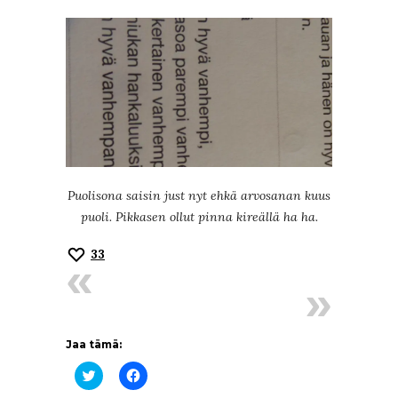
Puolisona saisin just nyt ehkä arvosanan kuus
puoli. Pikkasen ollut pinna kireällä ha ha.
33
Jaa tämä:
Jaa
Jaa
Twitterissä(Avautuu
Facebookissa(Avautuu
uudessa
uudessa