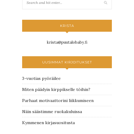
KRISTA
krista@puutalobaby.fi
UUSIMMAT KIRJOITUKSET
3-vuotias pyöräilee
Miten päädyin kirppikselle töihin?
Parhaat motivaattorini liikkumiseen
Näin säästimme ruokakuluissa
Kymmenen kirjasuositusta