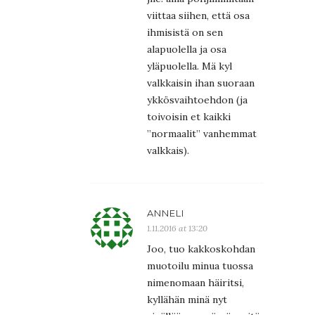
viittaa siihen, että osa
ihmisistä on sen
alapuolella ja osa
yläpuolella. Mä kyl
valkkaisin ihan suoraan
ykkösvaihtoehdon (ja
toivoisin et kaikki
”normaalit” vanhemmat
valkkais).
ANNELI
1.11.2016 at 13:20
Joo, tuo kakkoskohdan
muotoilu minua tuossa
nimenomaan häiritsi,
kyllähän minä nyt