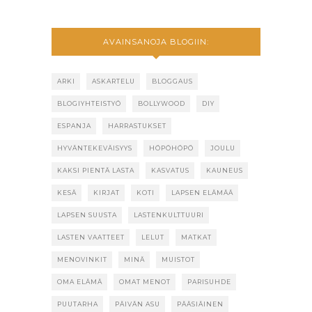
AVAINSANOJA BLOGIIN:
ARKI
ASKARTELU
BLOGGAUS
BLOGIYHTEISTYÖ
BOLLYWOOD
DIY
ESPANJA
HARRASTUKSET
HYVÄNTEKEVÄISYYS
HÖPÖHÖPÖ
JOULU
KAKSI PIENTÄ LASTA
KASVATUS
KAUNEUS
KESÄ
KIRJAT
KOTI
LAPSEN ELÄMÄÄ
LAPSEN SUUSTA
LASTENKULTTUURI
LASTEN VAATTEET
LELUT
MATKAT
MENOVINKIT
MINÄ
MUISTOT
OMA ELÄMÄ
OMAT MENOT
PARISUHDE
PUUTARHA
PÄIVÄN ASU
PÄÄSIÄINEN