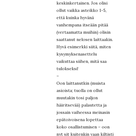
keskinkertainen. Jos olisi
ollut vaikka asteikko 1-5,
että kuinka hyvänä
vanhempana itseään pitää
(vertaamatta muihin) olisin
saattanut nelosen laittaakin.
Hyvä esimerkki siitä, miten
kysymyksenasettelu
vaikuttaa siihen, mitä saa
tulokseksi!
–
Oon laittanutkin (muista
asioista; tuolla on ollut
muutakin tosi paljon
häiritsevää) palautetta ja
jossain vaiheessa meinasin
epätoivoisena lopettaa
koko osallistumisen – oon
nyt sit kuitenkin vaan kiltisti