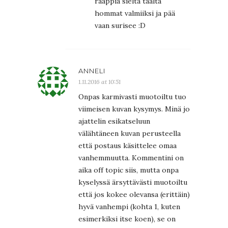
rääppiä sieltä täältä
hommat valmiiksi ja pää
vaan surisee :D
ANNELI
1.11.2016 at 10:51
Onpas karmivasti muotoiltu tuo
viimeisen kuvan kysymys. Minä jo
ajattelin esikatseluun
välähtäneen kuvan perusteella
että postaus käsittelee omaa
vanhemmuutta. Kommentini on
aika off topic siis, mutta onpa
kyselyssä ärsyttävästi muotoiltu
että jos kokee olevansa (erittäin)
hyvä vanhempi (kohta 1, kuten
esimerkiksi itse koen), se on