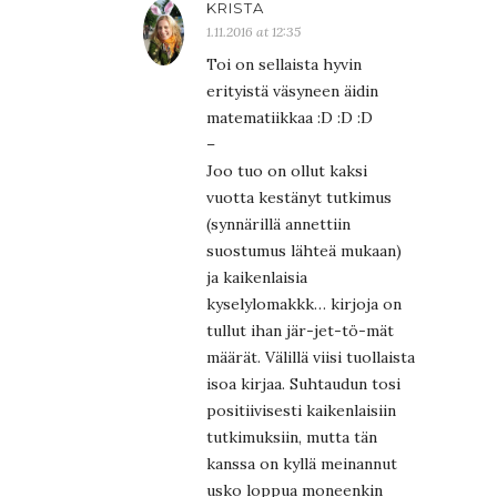
KRISTA
1.11.2016 at 12:35
Toi on sellaista hyvin
erityistä väsyneen äidin
matematiikkaa :D :D :D
–
Joo tuo on ollut kaksi
vuotta kestänyt tutkimus
(synnärillä annettiin
suostumus lähteä mukaan)
ja kaikenlaisia
kyselylomakkk… kirjoja on
tullut ihan jär-jet-tö-mät
määrät. Välillä viisi tuollaista
isoa kirjaa. Suhtaudun tosi
positiivisesti kaikenlaisiin
tutkimuksiin, mutta tän
kanssa on kyllä meinannut
usko loppua moneenkin