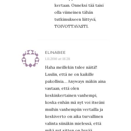
kertaan. Onneksi tää taisi
olla viimeinen tähän
tutkimukseen liittyvä,
TOIVOTTAVASTI.
ELINABEE
1.11.2016 at 18:28
Haha meillekin tulee näitä!!
Luulin, että ne on kaikille
pakollisia… Anyways mäkin aina
vastaan, että olen
keskinkertainen vanhempi,
koska enhän mä nyt voi itseäni
muihin vanhempiin vertailla ja
keskiverto on aika turvallinen
valinta siinäkin mielessä, että
mikä nyt sitten on hyvää