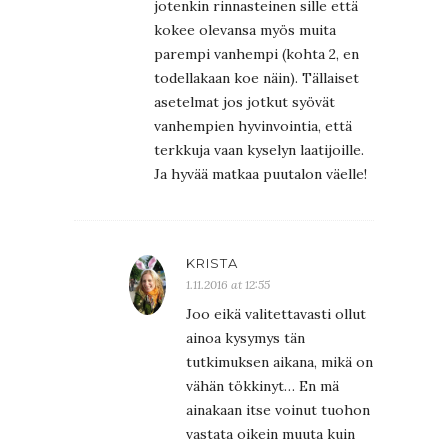
jotenkin rinnasteinen sille että
kokee olevansa myös muita
parempi vanhempi (kohta 2, en
todellakaan koe näin). Tällaiset
asetelmat jos jotkut syövät
vanhempien hyvinvointia, että
terkkuja vaan kyselyn laatijoille.
Ja hyvää matkaa puutalon väelle!
KRISTA
1.11.2016 at 12:55
Joo eikä valitettavasti ollut
ainoa kysymys tän
tutkimuksen aikana, mikä on
vähän tökkinyt… En mä
ainakaan itse voinut tuohon
vastata oikein muuta kuin