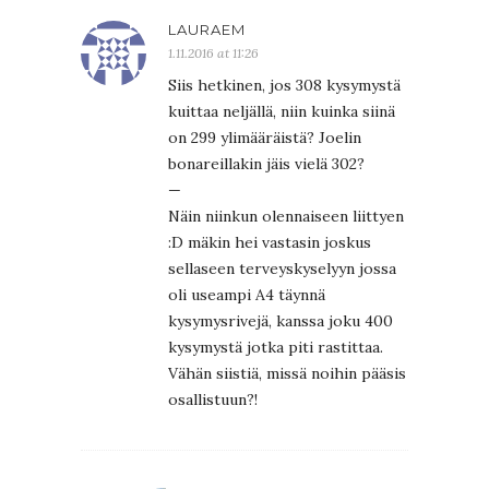
LAURAEM
1.11.2016 at 11:26
Siis hetkinen, jos 308 kysymystä
kuittaa neljällä, niin kuinka siinä
on 299 ylimääräistä? Joelin
bonareillakin jäis vielä 302?
—
Näin niinkun olennaiseen liittyen
:D mäkin hei vastasin joskus
sellaseen terveyskyselyyn jossa
oli useampi A4 täynnä
kysymysrivejä, kanssa joku 400
kysymystä jotka piti rastittaa.
Vähän siistiä, missä noihin pääsis
osallistuun?!