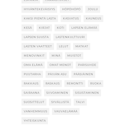
HYVÄNTEKEVÄISYYS
HÖPÖHÖPÖ
JOULU
KAKSI PIENTÄ LASTA
KASVATUS
KAUNEUS
KESÄ
KIRJAT
KOTI
LAPSEN ELÄMÄÄ
LAPSEN SUUSTA
LASTENKULTTUURI
LASTEN VAATTEET
LELUT
MATKAT
MENOVINKIT
MINÄ
MUISTOT
OMA ELÄMÄ
OMAT MENOT
PARISUHDE
PUUTARHA
PÄIVÄN ASU
PÄÄSIÄINEN
RAKKAUS
RASKAUS
REMONTTI
RUOKA
SAIRAANA
SIIVOAMINEN
SISUSTAMINEN
SUOSITTELUT
SYVÄLLISTÄ
TALVI
VANHEMMUUS
VAUVAELÄMÄÄ
YHTEISKUNTA