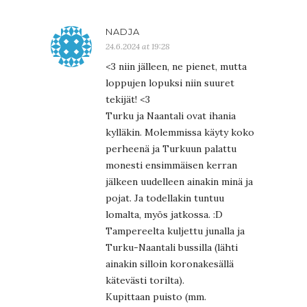
NADJA
24.6.2024 at 19:28
<3 niin jälleen, ne pienet, mutta
loppujen lopuksi niin suuret
tekijät! <3
Turku ja Naantali ovat ihania
kylläkin. Molemmissa käyty koko
perheenä ja Turkuun palattu
monesti ensimmäisen kerran
jälkeen uudelleen ainakin minä ja
pojat. Ja todellakin tuntuu
lomalta, myös jatkossa. :D
Tampereelta kuljettu junalla ja
Turku-Naantali bussilla (lähti
ainakin silloin koronakesällä
kätevästi torilta).
Kupittaan puisto (mm.