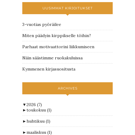
UUSIMMAT KIRJOITUKSET
3-vuotias pyöräilee
Miten päädyin kirppikselle töihin?
Parhaat motivaattorini liikkumiseen
Näin säästimme ruokakuluissa
Kymmenen kirjasuositusta
ARCHIVES
▼
2026
(7)
►
toukokuu
(1)
►
huhtikuu
(1)
►
maaliskuu
(1)