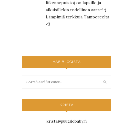
liikennepuisto) on lapsille ja
aikuisillekin todellinen aarre! :)
Lämpimiä terkkuja Tampereelta
<3
HAE BLOGISTA
KRISTA
krista@puutalobaby.fi