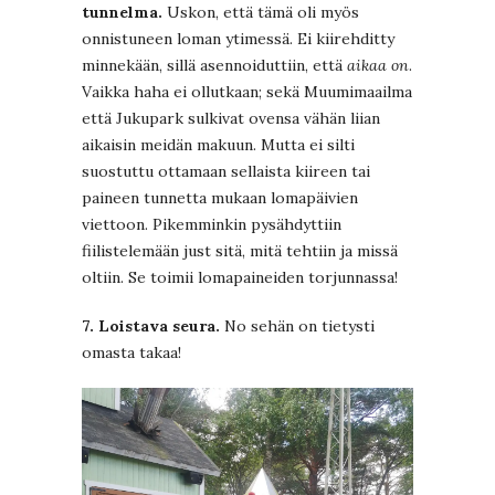
tunnelma.
Uskon, että tämä oli myös
onnistuneen loman ytimessä. Ei kiirehditty
minnekään, sillä asennoiduttiin, että
aikaa on
.
Vaikka haha ei ollutkaan; sekä Muumimaailma
että Jukupark sulkivat ovensa vähän liian
aikaisin meidän makuun. Mutta ei silti
suostuttu ottamaan sellaista kiireen tai
paineen tunnetta mukaan lomapäivien
viettoon. Pikemminkin pysähdyttiin
fiilistelemään just sitä, mitä tehtiin ja missä
oltiin. Se toimii lomapaineiden torjunnassa!
7. Loistava seura.
No sehän on tietysti
omasta takaa!