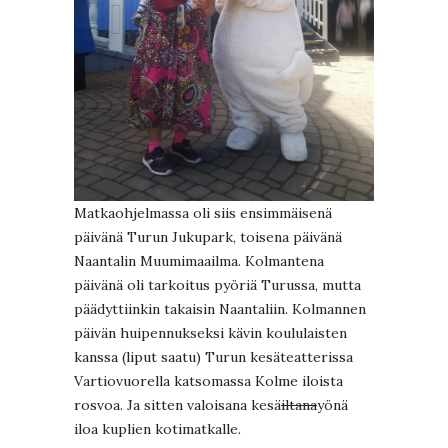
Matkaohjelmassa oli siis ensimmäisenä
päivänä Turun Jukupark, toisena päivänä
Naantalin Muumimaailma. Kolmantena
päivänä oli tarkoitus pyöriä Turussa, mutta
päädyttiinkin takaisin Naantaliin. Kolmannen
päivän huipennukseksi kävin koululaisten
kanssa (liput saatu) Turun kesäteatterissa
Vartiovuorella katsomassa Kolme iloista
rosvoa. Ja sitten valoisana kesä
iltana
yönä
iloa kuplien kotimatkalle.