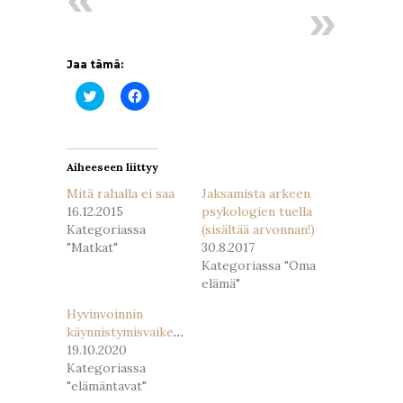
Jaa tämä:
Jaa
Jaa
Twitterissä(Avautuu
Facebookissa(Avautuu
uudessa
uudessa
ikkunassa)
ikkunassa)
Aiheeseen liittyy
Mitä rahalla ei saa
Jaksamista arkeen
16.12.2015
psykologien tuella
Kategoriassa
(sisältää arvonnan!)
"Matkat"
30.8.2017
Kategoriassa "Oma
elämä"
Hyvinvoinnin
käynnistymisvaikeuksia
19.10.2020
Kategoriassa
"elämäntavat"