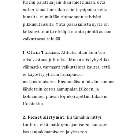
Kotiin palattua jäin ihan miettimään, että
miten
tämä tuntuikin näin täysipainoiselta
lomalta, ei miltään ohimennen tehdyltä
pikkusutaisulta. Yhtä pääasiallista syytä en
keksinyt, mutta ehkäpä monta pientä asiaan
vaikuttavaa tekijää.
1. Oltiin Turussa.
Ahhaha, ihan kuin tuo
olisi vastaus johonkin. Mutta siis lyhyehkö
välimatka varmasti vaikutti sitä kautta, että
ei käytetty yhtään lomapäivää
matkustamiseen. Ensimmäisen päivän aamuna
lähdettiin kotoa aamupalan jälkeen, ja
kolmannen päivän lopuksi ajettiin takaisin
Helsinkiin.
2. Pienet siirtymät.
Eli tämäkin liittyi
tuohon, että matkojen ajamiseen, kamojen
kasaanpakkaamiseen ja yleiseen