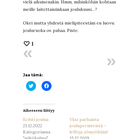
vielä aikuisenakin. Hmm, mihinköhän kohtaan
meille laitettaisiinkaan joulukuusi…?
Okei mutta yhdestä mielipiteestäni en luovu:
jouluruoka
on
pahaa. Piste.
1
Jaa tämä:
Jaa
Jaa
Twitterissä(Avautuu
Facebookissa(Avautuu
uudessa
uudessa
ikkunassa)
ikkunassa)
Aiheeseen liittyy
Kohti joulua
Yksi parhaista
21.12.2022
jouluperinteistä –
Kategoriassa
leffoja yömyöhään!
"näkökulma"
15.12.2019