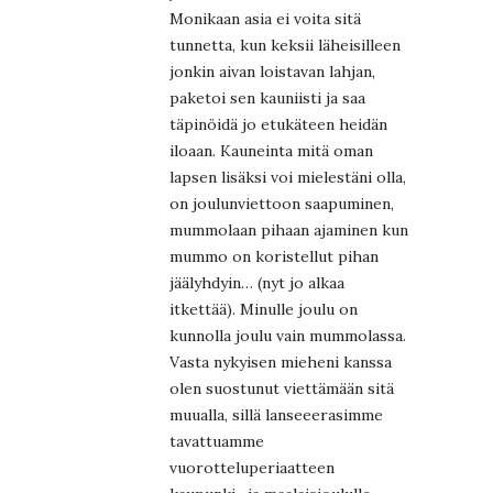
Monikaan asia ei voita sitä
tunnetta, kun keksii läheisilleen
jonkin aivan loistavan lahjan,
paketoi sen kauniisti ja saa
täpinöidä jo etukäteen heidän
iloaan. Kauneinta mitä oman
lapsen lisäksi voi mielestäni olla,
on joulunviettoon saapuminen,
mummolaan pihaan ajaminen kun
mummo on koristellut pihan
jäälyhdyin… (nyt jo alkaa
itkettää). Minulle joulu on
kunnolla joulu vain mummolassa.
Vasta nykyisen mieheni kanssa
olen suostunut viettämään sitä
muualla, sillä lanseeerasimme
tavattuamme
vuorotteluperiaatteen