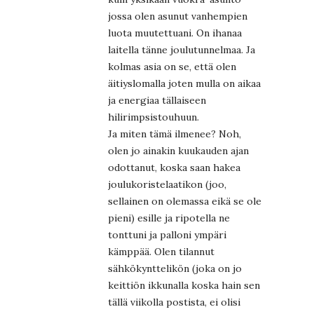
jossa olen asunut vanhempien
luota muutettuani. On ihanaa
laitella tänne joulutunnelmaa. Ja
kolmas asia on se, että olen
äitiyslomalla joten mulla on aikaa
ja energiaa tällaiseen
hilirimpsistouhuun.
Ja miten tämä ilmenee? Noh,
olen jo ainakin kuukauden ajan
odottanut, koska saan hakea
joulukoristelaatikon (joo,
sellainen on olemassa eikä se ole
pieni) esille ja ripotella ne
tonttuni ja palloni ympäri
kämppää. Olen tilannut
sähkökynttelikön (joka on jo
keittiön ikkunalla koska hain sen
tällä viikolla postista, ei olisi