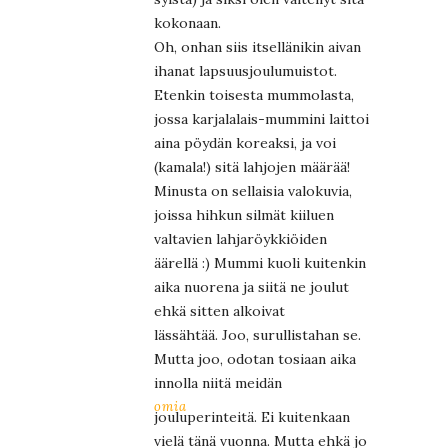
kokonaan.
Oh, onhan siis itsellänikin aivan
ihanat lapsuusjoulumuistot.
Etenkin toisesta mummolasta,
jossa karjalalais-mummini laittoi
aina pöydän koreaksi, ja voi
(kamala!) sitä lahjojen määrää!
Minusta on sellaisia valokuvia,
joissa hihkun silmät kiiluen
valtavien lahjaröykkiöiden
äärellä :) Mummi kuoli kuitenkin
aika nuorena ja siitä ne joulut
ehkä sitten alkoivat
lässähtää. Joo, surullistahan se.
Mutta joo, odotan tosiaan aika
innolla niitä meidän
omia
jouluperinteitä. Ei kuitenkaan
vielä tänä vuonna. Mutta ehkä jo