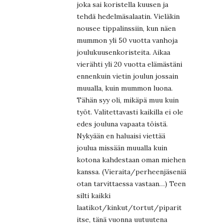
joka sai koristella kuusen ja
tehdä hedelmäsalaatin. Vieläkin
nousee tippalinssiin, kun näen
mummon yli 50 vuotta vanhoja
joulukuusenkoristeita. Aikaa
vierähti yli 20 vuotta elämästäni
ennenkuin vietin joulun jossain
muualla, kuin mummon luona.
Tähän syy oli, mikäpä muu kuin
työt. Valitettavasti kaikilla ei ole
edes jouluna vapaata töistä.
Nykyään en haluaisi viettää
joulua missään muualla kuin
kotona kahdestaan oman miehen
kanssa. (Vieraita/perheenjäseniä
otan tarvittaessa vastaan…) Teen
silti kaikki
laatikot/kinkut/tortut/piparit
itse, tänä vuonna uutuutena