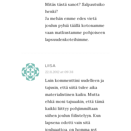
Mitäs tästä sanot? Salpautuiko
henki?
Ja mehän emme edes vietä
joulun pyhiä täällä kotonamme
vaan matkustamme pohjoiseen
lapsuudenkoteihimme.
LIISA
22.11.2012 at 09:38
Luin kommenttini uudelleen ja
tajusin, että siitä tulee aika
materialistinen kaiku. Mutta
ehkä moni tajuaakin, että tämä
kaikki liittyy pohjimmiltaan
siihen joulun fiilistelyyn. Kun
lapsena odotti vain sitä
jouluaattoa, on homma nyt