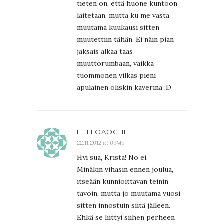
tieten on, että huone kuntoon
laitetaan, mutta ku me vasta
muutama kuukausi sitten
muutettiin tähän. Ei näin pian
jaksais alkaa taas
muuttorumbaan, vaikka
tuommonen vilkas pieni
apulainen oliskin kaverina :D
HELLOAOCHI
22.11.2012 at 09:49
Hyi sua, Krista! No ei.
Minäkin vihasin ennen joulua,
itseään kunnioittavan teinin
tavoin, mutta jo muutama vuosi
sitten innostuin siitä jälleen.
Ehkä se liittyi siihen perheen