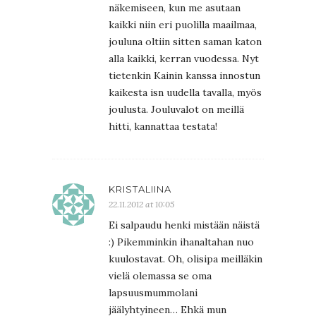
näkemiseen, kun me asutaan
kaikki niin eri puolilla maailmaa,
jouluna oltiin sitten saman katon
alla kaikki, kerran vuodessa. Nyt
tietenkin Kainin kanssa innostun
kaikesta isn uudella tavalla, myös
joulusta. Jouluvalot on meillä
hitti, kannattaa testata!
KRISTALIINA
22.11.2012 at 10:05
Ei salpaudu henki mistään näistä
:) Pikemminkin ihanaltahan nuo
kuulostavat. Oh, olisipa meilläkin
vielä olemassa se oma
lapsuusmummolani
jäälyhtyineen… Ehkä mun