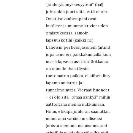
”joulutylsimyksesyyteni” (ha!)
johtuukin juuri siitä, että ei ole.
Omat isovanhempani ovat
kuolleet ja mummolat vieraiden
omistuksessa, samoin
lapsuuskotini (kaikki ne).
Läheisin perheenjäseneni (äitini)
jopa asuu eri paikkakunnalla kuin
missä lapsena asuttiin: Sotkamo
on minulle ihan täysin
tuntematon paikka, ei siihen liity
lapsuusmuistoja ja -
tunnelmointeja. Vieraat huoneet
– ei ole sitä ”omaa sänkyä” mihin
aattoiltana mennä nukkumaan.
Hmm, ehkäpä joulu on saanutkin
minut aina vähän surulliseksi
(noista aiemmin mainisemistani
syistä) ja siksi olen vältellyt sitä