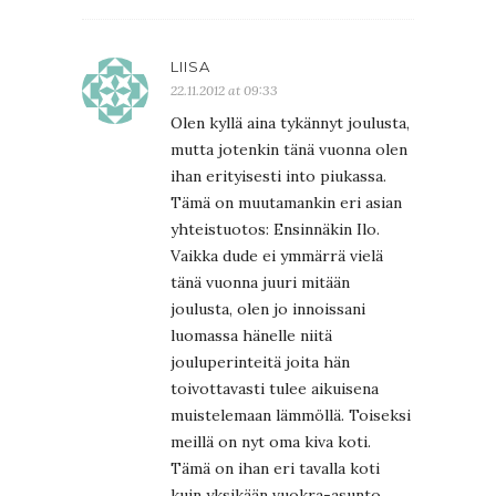
LIISA
22.11.2012 at 09:33
Olen kyllä aina tykännyt joulusta,
mutta jotenkin tänä vuonna olen
ihan erityisesti into piukassa.
Tämä on muutamankin eri asian
yhteistuotos: Ensinnäkin Ilo.
Vaikka dude ei ymmärrä vielä
tänä vuonna juuri mitään
joulusta, olen jo innoissani
luomassa hänelle niitä
jouluperinteitä joita hän
toivottavasti tulee aikuisena
muistelemaan lämmöllä. Toiseksi
meillä on nyt oma kiva koti.
Tämä on ihan eri tavalla koti
kuin yksikään vuokra-asunto