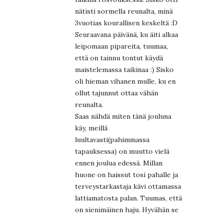
nätisti sormella reunalta, minä
3vuotias kourallisen keskeltä :D
Seuraavana päivänä, ku äiti alkaa
leipomaan pipareita, tuumaa,
että on tainnu tontut käydä
maistelemassa taikinaa :) Sisko
oli hieman vihanen mulle, ku en
ollut tajunnut ottaa vähän
reunalta.
Saas nähdä miten tänä jouluna
käy, meillä
luultavasti(pahimmassa
tapauksessa) on muutto vielä
ennen joulua edessä. Millan
huone on haissut tosi pahalle ja
terveystarkastaja kävi ottamassa
lattiamatosta palan. Tuumas, että
on sienimäinen haju. Hyvähän se