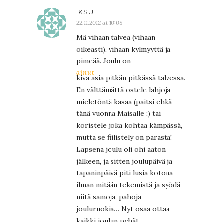
IKSU
22.11.2012 at 10:08
Mä vihaan talvea (vihaan
oikeasti), vihaan kylmyyttä ja
pimeää. Joulu on
ainut
kiva asia pitkän pitkässä talvessa.
En välttämättä ostele lahjoja
mieletöntä kasaa (paitsi ehkä
tänä vuonna Maisalle ;) tai
koristele joka kohtaa kämpässä,
mutta se fiilistely on parasta!
Lapsena joulu oli ohi aaton
jälkeen, ja sitten joulupäivä ja
tapaninpäivä piti lusia kotona
ilman mitään tekemistä ja syödä
niitä samoja, pahoja
jouluruokia… Nyt osaa ottaa
kaikki joulun pyhät