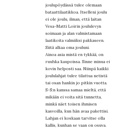
joulupöydässä tulee olemaan
bataattilaatikkoa. Itselleni joulu
ei ole joulu, ilman, että laitan
Vesa-Matti Loirin joululevyn
soimaan ja alan valmistamaan
laatikoita valmiiksi pakkaseen.
Siitä alkaa oma jouluni.
Ainoa asia mistä en tykkää, on
ruuhka kaupoissa. Sinne minua ei
kovin helposti saa. Niinpä kaikki
joululahjat tulee tilattua netistä
tai osan hankin jo pitkin vuotta.
S-S:n kanssa samaa mieltä, että
mikään ei voita sitä tunnetta,
minkä näet toisen ihmisen
kasvoilla, kun hän avaa pakettisi.
Lahjan ei koskaan tarvitse olla
kallis, kunhan se vaan on osuva.