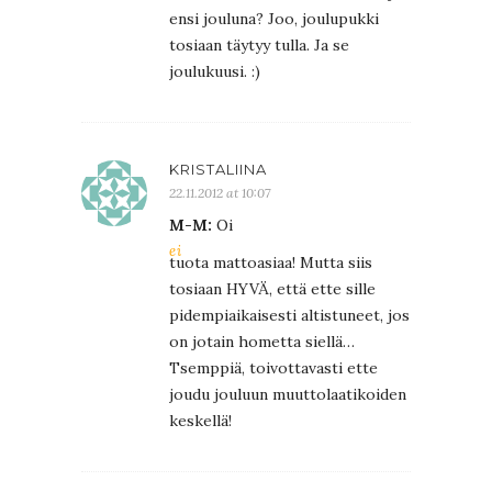
ensi jouluna? Joo, joulupukki
tosiaan täytyy tulla. Ja se
joulukuusi. :)
KRISTALIINA
22.11.2012 at 10:07
M-M:
Oi
ei
tuota mattoasiaa! Mutta siis
tosiaan HYVÄ, että ette sille
pidempiaikaisesti altistuneet, jos
on jotain hometta siellä…
Tsemppiä, toivottavasti ette
joudu jouluun muuttolaatikoiden
keskellä!