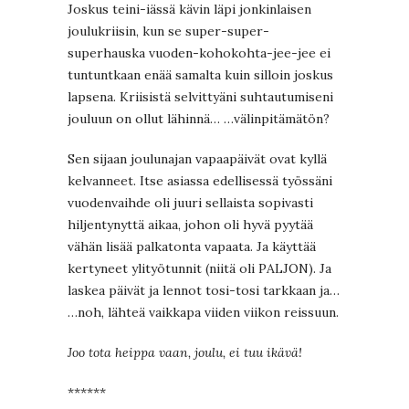
Joskus teini-iässä kävin läpi jonkinlaisen
joulukriisin, kun se super-super-
superhauska vuoden-kohokohta-jee-jee ei
tuntuntkaan enää samalta kuin silloin joskus
lapsena. Kriisistä selvittyäni suhtautumiseni
jouluun on ollut lähinnä… …välinpitämätön?
Sen sijaan joulunajan vapaapäivät ovat kyllä
kelvanneet. Itse asiassa edellisessä työssäni
vuodenvaihde oli juuri sellaista sopivasti
hiljentynyttä aikaa, johon oli hyvä pyytää
vähän lisää palkatonta vapaata. Ja käyttää
kertyneet ylityötunnit (niitä oli PALJON). Ja
laskea päivät ja lennot tosi-tosi tarkkaan ja…
…noh, lähteä vaikkapa viiden viikon reissuun.
Joo tota heippa vaan, joulu, ei tuu ikävä!
******