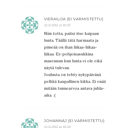
VIERAILIJA (EI VARMISTETTU)
22.11.2012 at 10:25
Niin totta, paitsi itse kaipaan
lunta. Täällä tätä harmaata ja
pimeää on ihan liikaa-liikaa-
liikaa. Ex-pohjoisasukkina
masennun kun lunta ei ole eikä
näytä tulevan.
Joulusta on tehty nykypäivänä
pelkkä kaupallinen kikka. Ei enää
mitään tunnearvoa antava juhla-
aika. :(
JOHANNAJ (EI VARMISTETTU)
22.11.2012 at 10:30