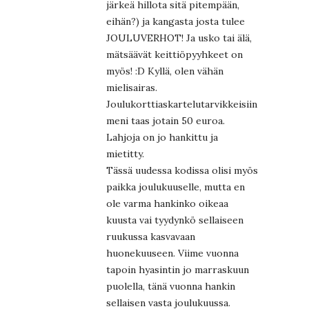
järkeä hillota sitä pitempään,
eihän?) ja kangasta josta tulee
JOULUVERHOT! Ja usko tai älä,
mätsäävät keittiöpyyhkeet on
myös! :D Kyllä, olen vähän
mielisairas.
Joulukorttiaskartelutarvikkeisiin
meni taas jotain 50 euroa.
Lahjoja on jo hankittu ja
mietitty.
Tässä uudessa kodissa olisi myös
paikka joulukuuselle, mutta en
ole varma hankinko oikeaa
kuusta vai tyydynkö sellaiseen
ruukussa kasvavaan
huonekuuseen. Viime vuonna
tapoin hyasintin jo marraskuun
puolella, tänä vuonna hankin
sellaisen vasta joulukuussa.