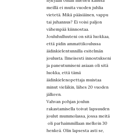
nykyään oman miehen kanssa
meillä ei muita vuoden juhlia
vietetä. Mikä pääsiäinen, vappu
tai juhannus? Ei voisi paljon
vähempää kiinnostaa.
Jouluhulluuteni on sitä luokkaa,
että pidin ammattikoulussa
äidinkielentunnilla esitelmän
joulusta. Ilmeisesti innostukseni
ja paneutumiseni asiaan oli sitä
luokka, että tämä
äidinkielenopettaja muistaa
minut vieläkin, lähes 20 vuoden
jälkeen.
Vahvan pohjan joulun
rakastamisella toivat lapsuuden
joulut mummolassa, jossa meitä
oli parhaimmillaan melkein 30
henkeä. Olin lapsesta asti se,