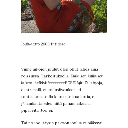
Jouluaatto 2008 Intiassa.
Viime aikojen joulut olen ollut lähes aina
reissussa. Tarkoituksella.
Kulkuset-kulkuset-
kilvan-helkkäileeeeeeeeEEEEIIgh!
Ei lahjoja,
ei stressiä, ei joulusiivouksia, ei
tonttukoristeilla kuorrutettua kotia, ei
j*mankauta edes niitä pahanmakuisia
pipareita. Joo ei.
Tai no joo, täysin pakoon joulua ei päässyt