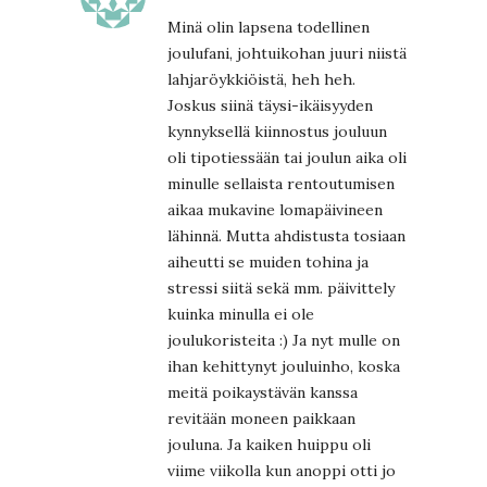
Minä olin lapsena todellinen
joulufani, johtuikohan juuri niistä
lahjaröykkiöistä, heh heh.
Joskus siinä täysi-ikäisyyden
kynnyksellä kiinnostus jouluun
oli tipotiessään tai joulun aika oli
minulle sellaista rentoutumisen
aikaa mukavine lomapäivineen
lähinnä. Mutta ahdistusta tosiaan
aiheutti se muiden tohina ja
stressi siitä sekä mm. päivittely
kuinka minulla ei ole
joulukoristeita :) Ja nyt mulle on
ihan kehittynyt jouluinho, koska
meitä poikaystävän kanssa
revitään moneen paikkaan
jouluna. Ja kaiken huippu oli
viime viikolla kun anoppi otti jo