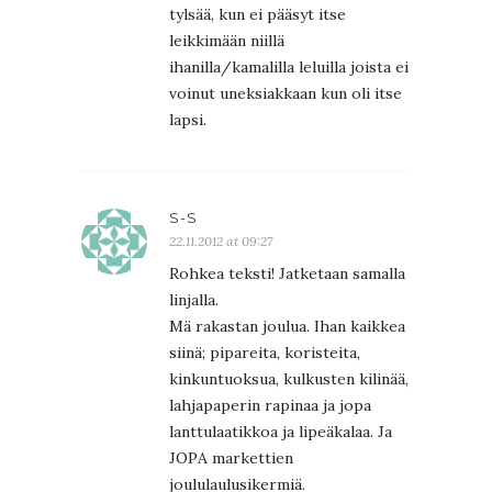
tylsää, kun ei pääsyt itse
leikkimään niillä
ihanilla/kamalilla leluilla joista ei
voinut uneksiakkaan kun oli itse
lapsi.
S-S
22.11.2012 at 09:27
Rohkea teksti! Jatketaan samalla
linjalla.
Mä rakastan joulua. Ihan kaikkea
siinä; pipareita, koristeita,
kinkuntuoksua, kulkusten kilinää,
lahjapaperin rapinaa ja jopa
lanttulaatikkoa ja lipeäkalaa. Ja
JOPA markettien
joululaulusikermiä.