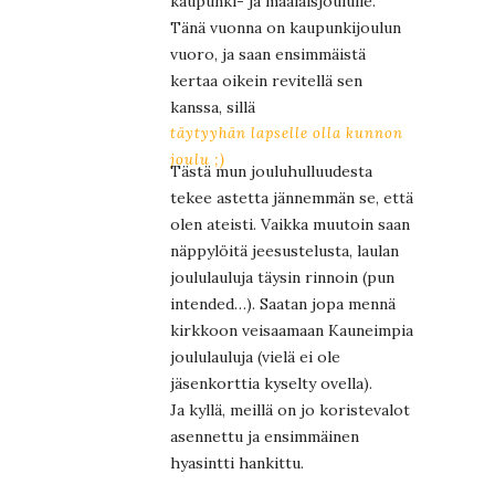
kaupunki- ja maalaisjoululle.
Tänä vuonna on kaupunkijoulun
vuoro, ja saan ensimmäistä
kertaa oikein revitellä sen
kanssa, sillä
täytyyhän lapselle olla kunnon
joulu ;)
Tästä mun jouluhulluudesta
tekee astetta jännemmän se, että
olen ateisti. Vaikka muutoin saan
näppylöitä jeesustelusta, laulan
joululauluja täysin rinnoin (pun
intended…). Saatan jopa mennä
kirkkoon veisaamaan Kauneimpia
joululauluja (vielä ei ole
jäsenkorttia kyselty ovella).
Ja kyllä, meillä on jo koristevalot
asennettu ja ensimmäinen
hyasintti hankittu.