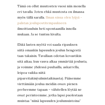
Tämä on ollut muutosten vuosi niin monella
eri tavalla. Joten ehkä muutosta on ilmassa
myös tällä saralla.
Ilman sinua olen lyijyä -
palstan joulupostitempaukseen
ilmoittauduin heti spontaanilla innolla
mukaan. Ja se tuntuu kivalta.
Ehkä lasten myötä voi saada ripauksen
siitä omankin lapsuuden joulun hengestä
taas takaisin. Tavallaan odotan kovastikin
sitä aikaa, kun vauva alkaa ymmärtää joulusta,
ja voimme yhdessä puuhailla, askarrella,
leipoa vaikka niitä
pipareitakin(valmistaikinasta). Pääsemme
viettämään joulua meidän
oman
pienen
perheemme tapaan – vähitellen löytää ne
omat
perinteemme, jotka lapsi puolestaan
muistaa ”niinä lapsuuden joulumuistoina”