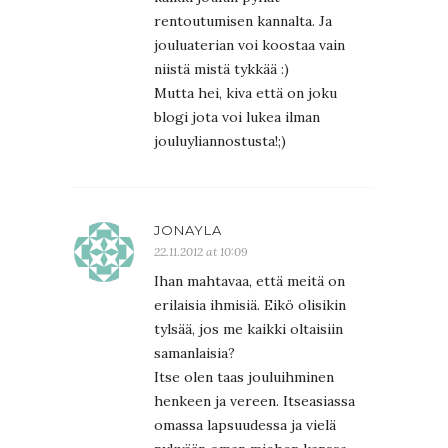
rentoutumisen kannalta. Ja
jouluaterian voi koostaa vain
niistä mistä tykkää :)
Mutta hei, kiva että on joku
blogi jota voi lukea ilman
jouluyliannostusta!;)
JONAYLA
22.11.2012 at 10:09
Ihan mahtavaa, että meitä on
erilaisia ihmisiä. Eikö olisikin
tylsää, jos me kaikki oltaisiin
samanlaisia?
Itse olen taas jouluihminen
henkeen ja vereen. Itseasiassa
omassa lapsuudessa ja vielä