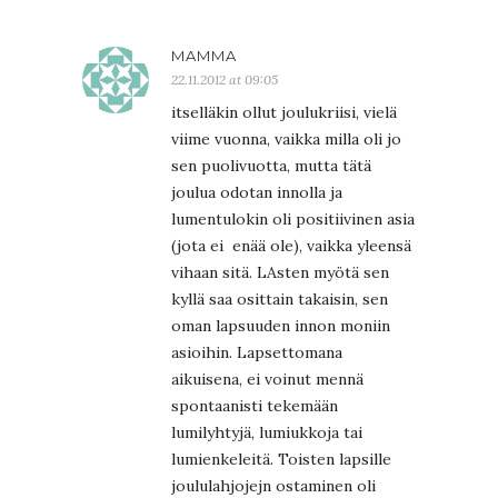
MAMMA
22.11.2012 at 09:05
itselläkin ollut joulukriisi, vielä
viime vuonna, vaikka milla oli jo
sen puolivuotta, mutta tätä
joulua odotan innolla ja
lumentulokin oli positiivinen asia
(jota ei enää ole), vaikka yleensä
vihaan sitä. LAsten myötä sen
kyllä saa osittain takaisin, sen
oman lapsuuden innon moniin
asioihin. Lapsettomana
aikuisena, ei voinut mennä
spontaanisti tekemään
lumilyhtyjä, lumiukkoja tai
lumienkeleitä. Toisten lapsille
joululahjojejn ostaminen oli