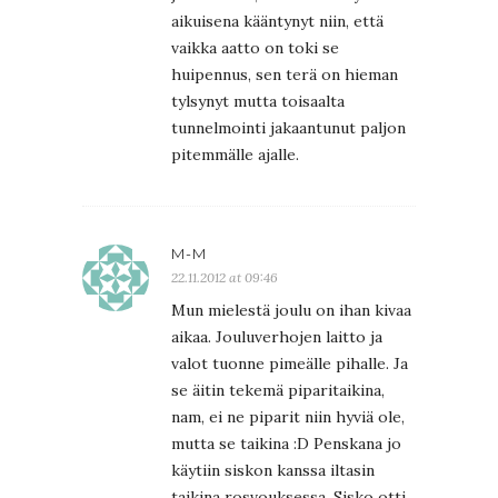
aikuisena kääntynyt niin, että
vaikka aatto on toki se
huipennus, sen terä on hieman
tylsynyt mutta toisaalta
tunnelmointi jakaantunut paljon
pitemmälle ajalle.
M-M
22.11.2012 at 09:46
Mun mielestä joulu on ihan kivaa
aikaa. Jouluverhojen laitto ja
valot tuonne pimeälle pihalle. Ja
se äitin tekemä piparitaikina,
nam, ei ne piparit niin hyviä ole,
mutta se taikina :D Penskana jo
käytiin siskon kanssa iltasin
taikina rosvouksessa. Sisko otti