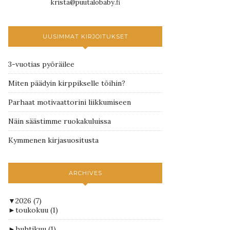
krista@puutalobaby.fi
UUSIMMAT KIRJOITUKSET
3-vuotias pyöräilee
Miten päädyin kirppikselle töihin?
Parhaat motivaattorini liikkumiseen
Näin säästimme ruokakuluissa
Kymmenen kirjasuositusta
ARCHIVES
▼
2026
(7)
►
toukokuu
(1)
►
huhtikuu
(1)