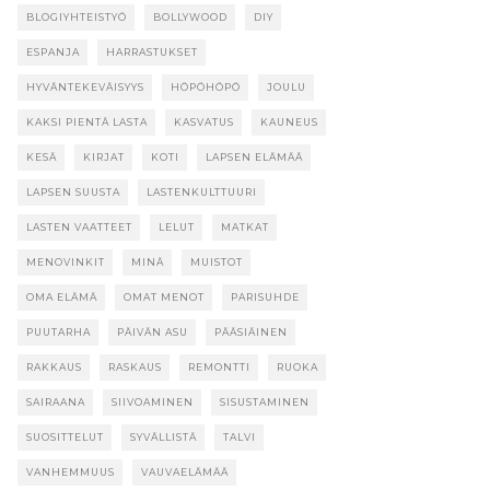
BLOGIYHTEISTYÖ
BOLLYWOOD
DIY
ESPANJA
HARRASTUKSET
HYVÄNTEKEVÄISYYS
HÖPÖHÖPÖ
JOULU
KAKSI PIENTÄ LASTA
KASVATUS
KAUNEUS
KESÄ
KIRJAT
KOTI
LAPSEN ELÄMÄÄ
LAPSEN SUUSTA
LASTENKULTTUURI
LASTEN VAATTEET
LELUT
MATKAT
MENOVINKIT
MINÄ
MUISTOT
OMA ELÄMÄ
OMAT MENOT
PARISUHDE
PUUTARHA
PÄIVÄN ASU
PÄÄSIÄINEN
RAKKAUS
RASKAUS
REMONTTI
RUOKA
SAIRAANA
SIIVOAMINEN
SISUSTAMINEN
SUOSITTELUT
SYVÄLLISTÄ
TALVI
VANHEMMUUS
VAUVAELÄMÄÄ