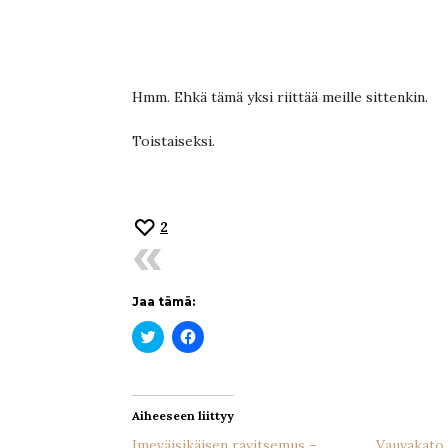
Hmm. Ehkä tämä yksi riittää meille sittenkin.
Toistaiseksi.
2
Jaa tämä:
Jaa
Jaa
Twitterissä(Avautuu
Facebookissa(Avautuu
uudessa
uudessa
ikkunassa)
ikkunassa)
Aiheeseen liittyy
Imeväisikäisen ravitsemus –
Vauvakato 