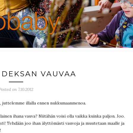
AHDEKSAN VAUVAA
Posted on 7.10.2012
”,
juttelemme illalla ennen nukkumaanmenoa.
lainen ihana vauva? Niitähän voisi olla vaikka kuinka paljon. Joo.
sti
! Tehdään joo ihan älyttömästi vauvoja ja muutetaan maalle ja
!