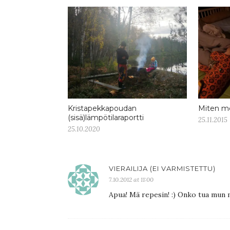
Kristapekkapoudan
Miten me
(sisä)lämpötilaraportti
25.11.2015
25.10.2020
VIERAILIJA (EI VARMISTETTU)
7.10.2012 at 11:00
Apua! Mä repesin! :) Onko tua mun mi