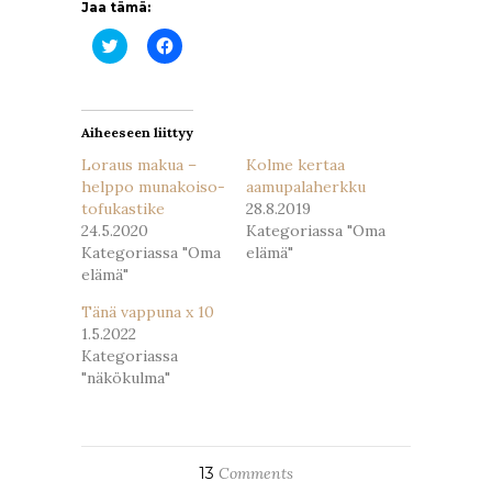
Jaa tämä:
Jaa
Jaa
Twitterissä(Avautuu
Facebookissa(Avautuu
uudessa
uudessa
ikkunassa)
ikkunassa)
Aiheeseen liittyy
Loraus makua –
Kolme kertaa
helppo munakoiso-
aamupalaherkku
tofukastike
28.8.2019
24.5.2020
Kategoriassa "Oma
Kategoriassa "Oma
elämä"
elämä"
Tänä vappuna x 10
1.5.2022
Kategoriassa
"näkökulma"
13
Comments