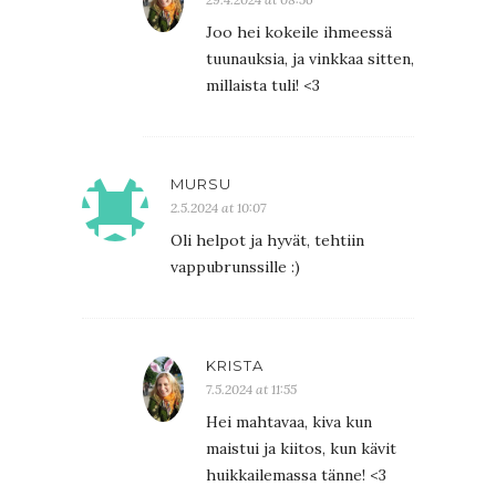
Joo hei kokeile ihmeessä
tuunauksia, ja vinkkaa sitten,
millaista tuli! <3
MURSU
2.5.2024 at 10:07
Oli helpot ja hyvät, tehtiin
vappubrunssille :)
KRISTA
7.5.2024 at 11:55
Hei mahtavaa, kiva kun
maistui ja kiitos, kun kävit
huikkailemassa tänne! <3