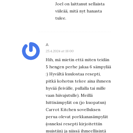
Joel on laittanut sellaista
viileää, mitä nyt hanasta
tulee.
A
25.4.2024 at 18:00
Hih, mä mietin että miten teidän
5 hengen perhe jakaa 6 sämpylää
:) Hyvältä kuulostaa resepti,
pitkä kohotus tekee aina ihmeen
hyvää (leivälle, pullalla tai mille
vaan hiivajutulle). Meillä
hittisämpylät on (jo kuopatun)
Carrot Kitchen sovelluksen
perua olevat porkkanasämpylät
(onneksi resepti kirjoitettiin
muistiin) ja niissä ihmeellisintä