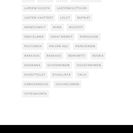
LAPSEN SUUSTA
LASTENKULTTUURI
LASTEN VAATTEET
LELUT
MATKAT
MENOVINKIT
MINÄ
MUISTOT
OMA ELÄMÄ
OMAT MENOT
PARISUHDE
PUUTARHA
PÄIVÄN ASU
PÄÄSIÄINEN
RAKKAUS
RASKAUS
REMONTTI
RUOKA
SAIRAANA
SIIVOAMINEN
SISUSTAMINEN
SUOSITTELUT
SYVÄLLISTÄ
TALVI
VANHEMMUUS
VAUVAELÄMÄÄ
YHTEISKUNTA