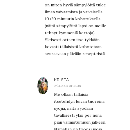
on miten hyviä sämpylöitä tulee
ilman vaivaamista ja vaivaisella
10+20 minuutin kohotuksella
(näitä sämpylöitä lapsi on meille
tehnyt kymmeniä kertoja).
Yleisesti ottaen itse tykkään
kovasti tällaisistä kohotetaan
seuraavaan päivään resepteistä.
KRISTA
25.4.2024 at 18:48
Me ollaan tällaisia
itsetehdyn leivän tuoreina
syöjiä, näitä syödään
tavallisesti yksi per nenä
pian valmistumisen jälkeen.
Nämähän on tooosi isoja,