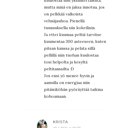
kuulostaa niin yksinkertaisilta,
mutta minä en jaksa innotua, jos
on pelkkää valkoista
vehnäjauhoa. Pienellä
tuunauksella siis kokeilisin.
Ja ettei kuumaa peltiä tarvitse
kuumentaa 300 asteeseen, kuten
pitsan kanssa ja pelata sillä
pellillä niin tuohan kuulostaa
tosi helpolta ja kesyltä
peltitanssilta :D
Jos ensi yö menee hyvin ja
aamulla on energiaa niin
pitäisiköhän pyöräyttää taikina
kohoamaan.
KRISTA
29.4.2024 at 08:56