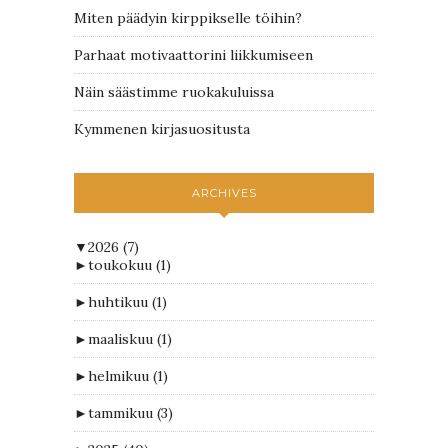
Miten päädyin kirppikselle töihin?
Parhaat motivaattorini liikkumiseen
Näin säästimme ruokakuluissa
Kymmenen kirjasuositusta
ARCHIVES
▼
2026
(7)
►
toukokuu
(1)
►
huhtikuu
(1)
►
maaliskuu
(1)
►
helmikuu
(1)
►
tammikuu
(3)