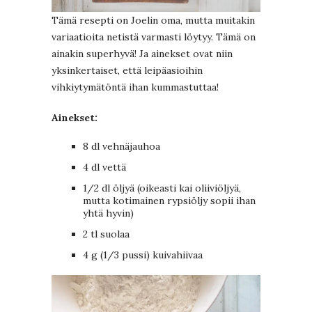
Tämä resepti on Joelin oma, mutta muitakin
variaatioita netistä varmasti löytyy. Tämä on
ainakin superhyvä! Ja ainekset ovat niin
yksinkertaiset, että leipäasioihin
vihkiytymätöntä ihan kummastuttaa!
Ainekset:
8 dl vehnäjauhoa
4 dl vettä
1/2 dl öljyä (oikeasti kai oliiviöljyä,
mutta kotimainen rypsiöljy sopii ihan
yhtä hyvin)
2 tl suolaa
4 g (1/3 pussi) kuivahiivaa