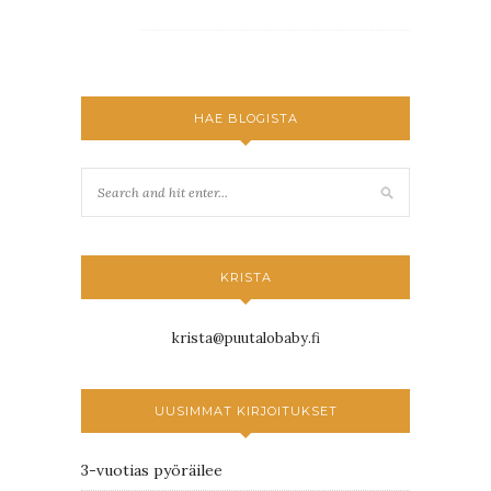
HAE BLOGISTA
KRISTA
krista@puutalobaby.fi
UUSIMMAT KIRJOITUKSET
3-vuotias pyöräilee