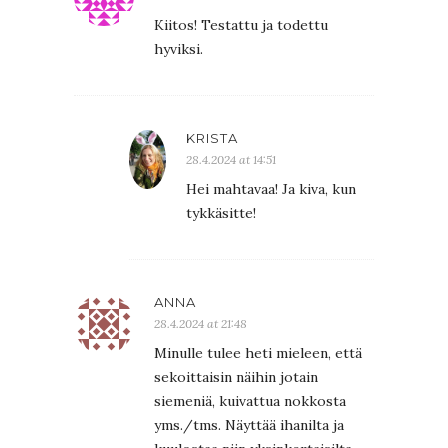
Kiitos! Testattu ja todettu
hyviksi.
KRISTA
28.4.2024 at 14:51
Hei mahtavaa! Ja kiva, kun
tykkäsitte!
ANNA
28.4.2024 at 21:48
Minulle tulee heti mieleen, että
sekoittaisin näihin jotain
siemeniä, kuivattua nokkosta
yms./tms. Näyttää ihanilta ja