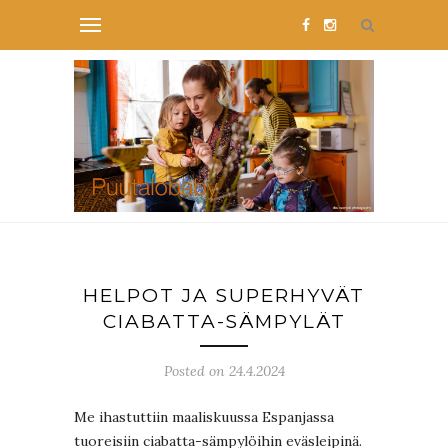
HELPOT JA SUPERHYVÄT
CIABATTA-SÄMPYLÄT
Posted on 24.4.2024
Me ihastuttiin maaliskuussa Espanjassa
tuoreisiin ciabatta-sämpylöihin eväsleipinä.