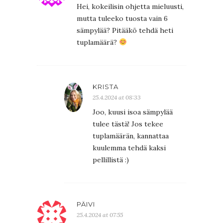
Hei, kokeilisin ohjetta mieluusti,
mutta tuleeko tuosta vain 6
sämpylää? Pitääkö tehdä heti
tuplamäärä?
KRISTA
25.4.2024 at 08:33
Joo, kuusi isoa sämpylää
tulee tästä! Jos tekee
tuplamäärän, kannattaa
kuulemma tehdä kaksi
pellillistä :)
PÄIVI
25.4.2024 at 07:55