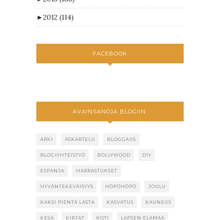
►
2012
(114)
FACEBOOK
AVAINSANOJA BLOGIIN:
ARKI
ASKARTELU
BLOGGAUS
BLOGIYHTEISTYÖ
BOLLYWOOD
DIY
ESPANJA
HARRASTUKSET
HYVÄNTEKEVÄISYYS
HÖPÖHÖPÖ
JOULU
KAKSI PIENTÄ LASTA
KASVATUS
KAUNEUS
KESÄ
KIRJAT
KOTI
LAPSEN ELÄMÄÄ