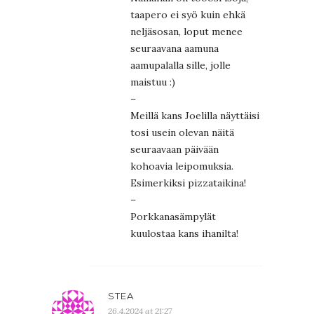
taapero ei syö kuin ehkä
neljäsosan, loput menee
seuraavana aamuna
aamupalalla sille, jolle
maistuu :)
–
Meillä kans Joelilla näyttäisi
tosi usein olevan näitä
seuraavaan päivään
kohoavia leipomuksia.
Esimerkiksi pizzataikina!
–
Porkkanasämpylät
kuulostaa kans ihanilta!
STEA
26.4.2024 at 21:27