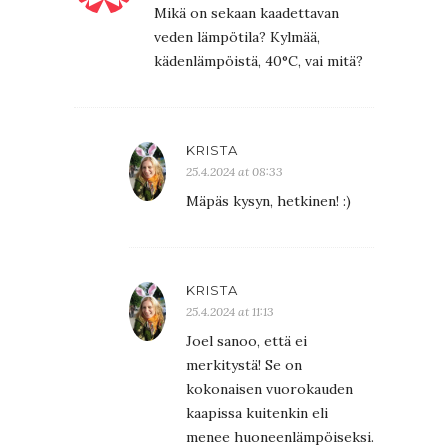
Mikä on sekaan kaadettavan
veden lämpötila? Kylmää,
kädenlämpöistä, 40°C, vai mitä?
KRISTA
25.4.2024 at 08:33
Mäpäs kysyn, hetkinen! :)
KRISTA
25.4.2024 at 11:13
Joel sanoo, että ei
merkitystä! Se on
kokonaisen vuorokauden
kaapissa kuitenkin eli
menee huoneenlämpöiseksi.