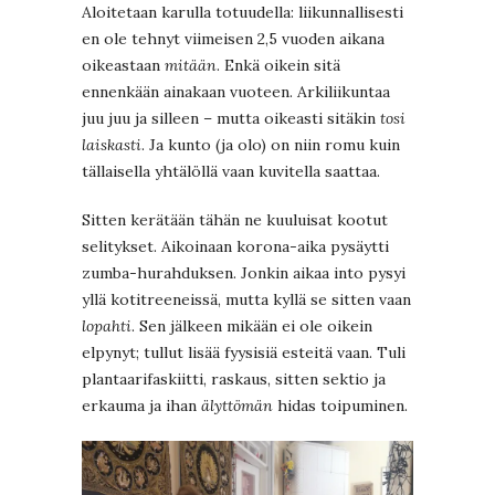
Aloitetaan karulla totuudella: liikunnallisesti
en ole tehnyt viimeisen 2,5 vuoden aikana
oikeastaan
mitään
. Enkä oikein sitä
ennenkään ainakaan vuoteen. Arkiliikuntaa
juu juu ja silleen – mutta oikeasti sitäkin
tosi
laiskasti
. Ja kunto (ja olo) on niin romu kuin
tällaisella yhtälöllä vaan kuvitella saattaa.
Sitten kerätään tähän ne kuuluisat kootut
selitykset. Aikoinaan korona-aika pysäytti
zumba-hurahduksen. Jonkin aikaa into pysyi
yllä kotitreeneissä, mutta kyllä se sitten vaan
lopahti
. Sen jälkeen mikään ei ole oikein
elpynyt; tullut lisää fyysisiä esteitä vaan. Tuli
plantaarifaskiitti, raskaus, sitten sektio ja
erkauma ja ihan
älyttömän
hidas toipuminen.