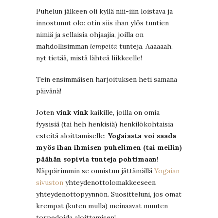
Puhelun jälkeen oli kyllä niii-iiin loistava ja
innostunut olo: otin siis ihan ylös tuntien
nimiä ja sellaisia ohjaajia, joilla on
mahdollisimman
lempeitä
tunteja. Aaaaaah,
nyt tietää, mistä lähteä liikkeelle!
Tein ensimmäisen harjoituksen heti samana
päivänä!
Joten
vink vink
kaikille, joilla on omia
fyysisiä (tai heh henkisiä) henkilökohtaisia
esteitä aloittamiselle:
Yogaiasta voi saada
myös ihan ihmisen puhelimen (tai meilin)
päähän sopivia tunteja pohtimaan!
Näppärimmin se onnistuu jättämällä
Yogaian
sivuston
yhteydenottolomakkeeseen
yhteydenottopyynnön. Suositteluni, jos omat
krempat (kuten mulla) meinaavat muuten
torpedoida aloittamisen!