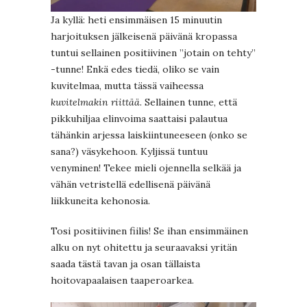
Ja kyllä: heti ensimmäisen 15 minuutin
harjoituksen jälkeisenä päivänä kropassa
tuntui sellainen positiivinen ”jotain on tehty”
-tunne! Enkä edes tiedä, oliko se vain
kuvitelmaa, mutta tässä vaiheessa
kuvitelmakin riittää
. Sellainen tunne, että
pikkuhiljaa elinvoima saattaisi palautua
tähänkin arjessa laiskiintuneeseen (onko se
sana?) väsykehoon. Kyljissä tuntuu
venyminen! Tekee mieli ojennella selkää ja
vähän vetristellä edellisenä päivänä
liikkuneita kehonosia.
Tosi positiivinen fiilis! Se ihan ensimmäinen
alku on nyt ohitettu ja seuraavaksi yritän
saada tästä tavan ja osan tällaista
hoitovapaalaisen taaperoarkea.