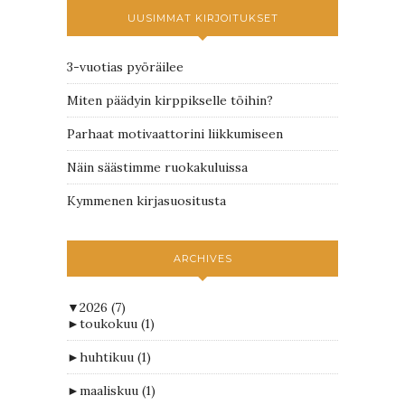
UUSIMMAT KIRJOITUKSET
3-vuotias pyöräilee
Miten päädyin kirppikselle töihin?
Parhaat motivaattorini liikkumiseen
Näin säästimme ruokakuluissa
Kymmenen kirjasuositusta
ARCHIVES
▼
2026
(7)
►
toukokuu
(1)
►
huhtikuu
(1)
►
maaliskuu
(1)