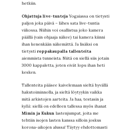
hetkiin.
Ohjattuja live-tunteja
Yogaiassa on tietysti
paljon joka päivä – lähes sata live-tuntia
viikossa. Niihin voi osallistua joko kamera
päällä (vain ohjaaja näkee) tai kamera kiinni
ihan kenenkään näkemättä. Ja lisäksi on
tietysti
roppakaupalla tallenteita
aiemmista tunneista. Niitä on siellä siis jotain
3000 kappaletta, joten eivät lopu ihan heti
kesken.
Tallenteita pääsee kaivelemaan sieltä hyvällä
hakutoiminnolla, ja sieltä löytyykin vaikka
mitä arkistojen aarteita. Ja haa, testasin ja
kyllä
: siellä on edelleen tallessa myös ihanat
Mimin ja Kukun
lastenjumpat, joita me
tehtiin isojen lasten kanssa silloin joskus
korona-aikojen alussa! Täytyy ehdottomasti