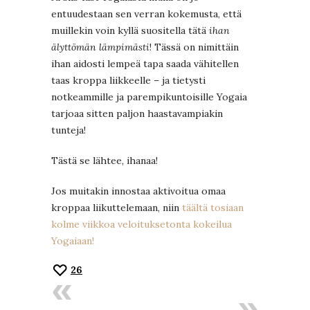
entuudestaan sen verran kokemusta, että
muillekin voin kyllä suositella tätä
ihan
älyttömän lämpimästi
! Tässä on nimittäin
ihan aidosti lempeä tapa saada vähitellen
taas kroppa liikkeelle – ja tietysti
notkeammille ja parempikuntoisille Yogaia
tarjoaa sitten paljon haastavampiakin
tunteja!
Tästä se lähtee, ihanaa!
Jos muitakin innostaa aktivoitua omaa
kroppaa liikuttelemaan, niin
täältä tosiaan
kolme viikkoa veloituksetonta kokeilua
Yogaiaan!
26