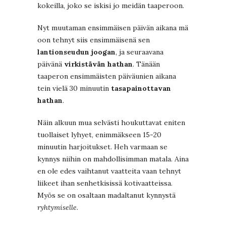
kokeilla, joko se iskisi jo meidän taaperoon.
Nyt muutaman ensimmäisen päivän aikana mä
oon tehnyt siis ensimmäisenä sen
lantionseudun joogan
, ja seuraavana
päivänä
virkistävän hathan
. Tänään
taaperon ensimmäisten päiväunien aikana
tein vielä 30 minuutin
tasapainottavan
hathan
.
Näin alkuun mua selvästi houkuttavat eniten
tuollaiset lyhyet, enimmäkseen 15-20
minuutin harjoitukset. Heh varmaan se
kynnys niihin on mahdollisimman matala. Aina
en ole edes vaihtanut vaatteita vaan tehnyt
liikeet ihan senhetkisissä kotivaatteissa.
Myös se on osaltaan madaltanut kynnystä
ryhtymiselle
.