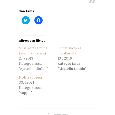
Jaa tämä:
Jaa
Jaa
Twitterissä(Avautuu
Facebookissa(Avautuu
uudessa
uudessa
ikkunassa)
ikkunassa)
Aiheeseen liittyy
Viisi kertaa minä
Opetuskeikka
(osa 3: kriisissä)
intialaisittain
23.7.2013
13.3.2016
Kategoriassa
Kategoriassa
"Ajattelin tänään"
"Ajattelin tänään"
Kohti vappua
30.4.2021
Kategoriassa
"vappu"
4
Comments