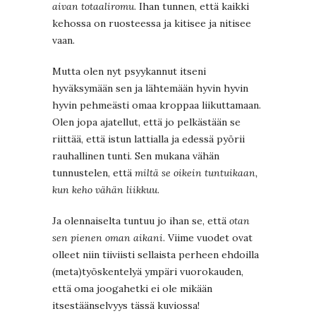
aivan
totaaliromu
. Ihan tunnen, että kaikki
kehossa on ruosteessa ja kitisee ja nitisee
vaan.
Mutta olen nyt psyykannut itseni
hyväksymään sen ja lähtemään hyvin hyvin
hyvin pehmeästi omaa kroppaa liikuttamaan.
Olen jopa ajatellut, että jo pelkästään se
riittää, että istun lattialla ja edessä pyörii
rauhallinen tunti. Sen mukana vähän
tunnustelen, että
miltä se oikein tuntuikaan,
kun keho vähän liikkuu
.
Ja olennaiselta tuntuu jo ihan se, että
otan
sen pienen oman aikani
. Viime vuodet ovat
olleet niin tiiviisti sellaista perheen ehdoilla
(meta)työskentelyä ympäri vuorokauden,
että oma joogahetki ei ole mikään
itsestäänselvyys tässä kuviossa!