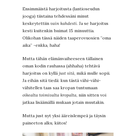
Ensimmäistä harjoitusta (lantioseudun
jooga) tiistaina tehdessäni minut
keskeytettiin
vain kahdesti
. Ja se harjoitus
kesti kuitenkin huimat 15 minuuttia.
Olikohan tässä näiden taaperovuosien ”oma
aika” -enkka, haha!
Mutta tähän elämänvaiheeseen tällainen
oman kodin rauhassa (ahhaha) tehtävä
harjoitus on kyllä
just sitä
, mikä mulle sopii.
Ja eihän sitä tiedä: kun tästä vähi-vähi-
vähitellen taas saa kropan tuntumaan
oikealta toimivalta kropalta
, niin sitten voi
jatkaa lisäämällä mukaan jotain muutakin.
Mutta just nyt yksi ääreislempeä ja täysin
paineeton alku, kiitos!