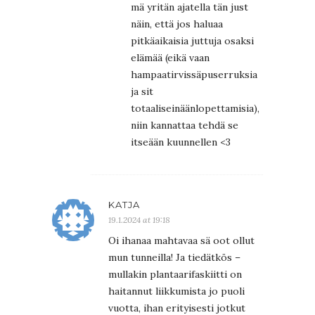
mä yritän ajatella tän just
näin, että jos haluaa
pitkäaikaisia juttuja osaksi
elämää (eikä vaan
hampaatirvissäpuserruksia
ja sit
totaaliseinäänlopettamisia),
niin kannattaa tehdä se
itseään kuunnellen <3
KATJA
19.1.2024 at 19:18
Oi ihanaa mahtavaa sä oot ollut
mun tunneilla! Ja tiedätkös –
mullakin plantaarifaskiitti on
haitannut liikkumista jo puoli
vuotta, ihan erityisesti jotkut