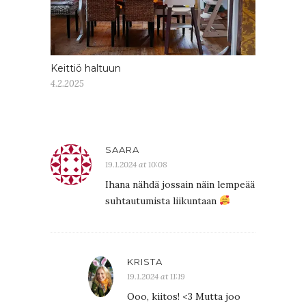
Keittiö haltuun
4.2.2025
SAARA
19.1.2024 at 10:08
Ihana nähdä jossain näin lempeää
suhtautumista liikuntaan
KRISTA
19.1.2024 at 11:19
Ooo, kiitos! <3 Mutta joo