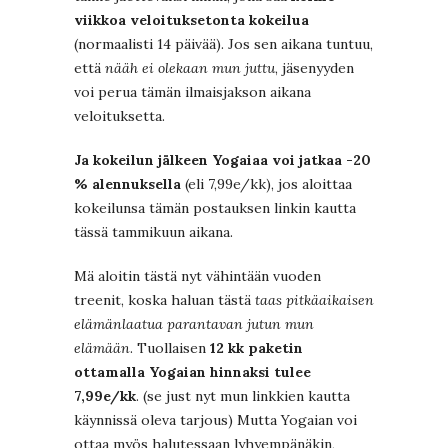
viikkoa veloituksetonta kokeilua
(normaalisti 14 päivää). Jos sen aikana tuntuu,
että
nääh ei olekaan mun juttu
, jäsenyyden
voi perua tämän ilmaisjakson aikana
veloituksetta.
Ja kokeilun jälkeen Yogaiaa voi jatkaa -20
% alennuksella
(eli 7,99e/kk), jos aloittaa
kokeilunsa tämän postauksen linkin kautta
tässä tammikuun aikana.
Mä aloitin tästä nyt vähintään vuoden
treenit, koska haluan tästä
taas pitkäaikaisen
elämänlaatua parantavan jutun mun
elämään
. Tuollaisen
12 kk paketin
ottamalla Yogaian hinnaksi tulee
7,99e/kk
. (se just nyt mun linkkien kautta
käynnissä oleva tarjous) Mutta Yogaian voi
ottaa myös halutessaan lyhyempänäkin,