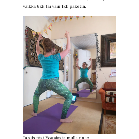
vaikka 6kk tai vain 1kk paketin.
Ja siis täst Yogaiasta mulla on jo