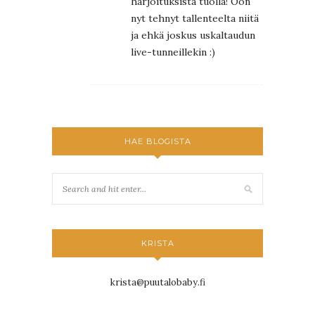
harjoituksista tuolla! Oon
nyt tehnyt tallenteelta niitä
ja ehkä joskus uskaltaudun
live-tunneillekin :)
HAE BLOGISTA
KRISTA
krista@puutalobaby.fi