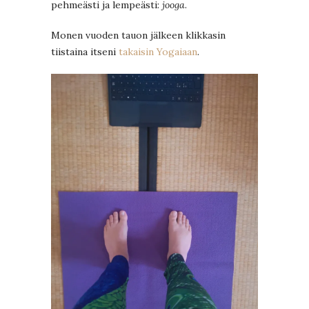
pehmeästi ja lempeästi:
jooga
.
Monen vuoden tauon jälkeen klikkasin
tiistaina itseni
takaisin Yogaiaan
.