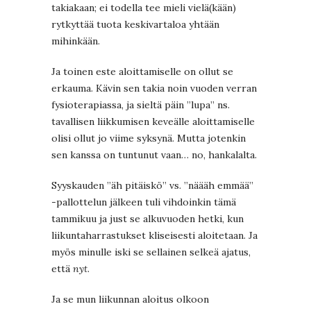
takiakaan; ei todella tee mieli vielä(kään)
rytkyttää tuota keskivartaloa yhtään
mihinkään.
Ja toinen este aloittamiselle on ollut se
erkauma. Kävin sen takia noin vuoden verran
fysioterapiassa, ja sieltä päin ”lupa” ns.
tavallisen liikkumisen keveälle aloittamiselle
olisi ollut jo viime syksynä. Mutta jotenkin
sen kanssa on tuntunut vaan… no, hankalalta.
Syyskauden ”äh pitäiskö” vs. ”näääh emmää”
-pallottelun jälkeen tuli vihdoinkin tämä
tammikuu ja just se alkuvuoden hetki, kun
liikuntaharrastukset kliseisesti aloitetaan. Ja
myös minulle iski se sellainen selkeä ajatus,
että
nyt
.
Ja se mun liikunnan aloitus olkoon