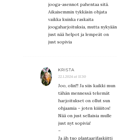
jooga-asennot pahentaa sitä.
Aikaisemmin tykkäsin ohjata
vaikka kuinka raskaita
joogaharjoituksia, mutta nykyään
just nää helpot ja lempeät on
just sopivia
KRISTA
22.1.2024 at 11:30
Joo, olin!!! Ja siis kaikki mun
tähän mennessä tekemät
harjoitukset on ollut sun
ohjaamia – joten kiiiiitos!
Nää on just sellaisia mulle
just nyt sopivia!
–
Ja äh tuo plantaarifaskiitti