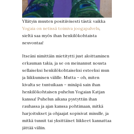
Yllätyin muuten positiivisesti tästä: vaikka
Yogaia on netissä toimiva joogapalvelu
,
sieltä saa myös ihan henkilökohtaista
neuvontaa!
Itseäni nimittäin mietitytti just aloittaminen
erkauman takia, ja se on meinannut nousta
sellaiseksi henkilökohtaiseksi esteeksi mun
ja liikkumisen välille. Mutta – oh, miten
kivalta se tuntuikaan – minäpä sain ihan
henkilökohtaisen puhelun Yogaian Katjan
kanssa! Puhelun aikana pystyttiin ihan
rauhassa ja ajan kanssa pohtimaan, mitkä
harjoitukset ja ohjaajat sopisivat minulle, ja
mitkä tunnit tai yksittäiset liikkeet kannattaa
jättää väliin.