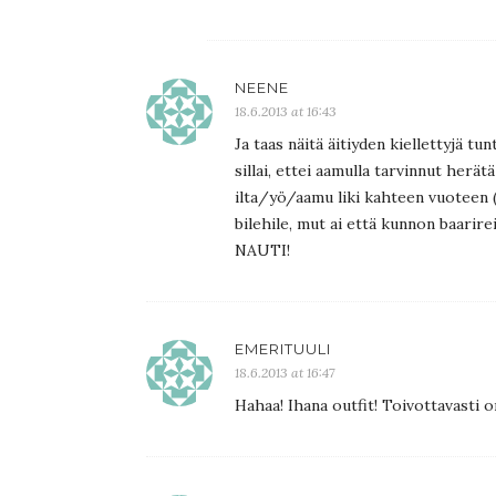
NEENE
18.6.2013 at 16:43
Ja taas näitä äitiyden kiellettyjä tu
sillai, ettei aamulla tarvinnut herätä
ilta/yö/aamu liki kahteen vuoteen (t
bilehile, mut ai että kunnon baarirei
NAUTI!
EMERITUULI
18.6.2013 at 16:47
Hahaa! Ihana outfit! Toivottavasti o