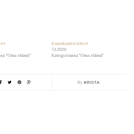
eet
Kuninkaiden bileet
7.1.2020
ssa "Oma elämä"
Kategoriassa "Oma elämä"
By
KRISTA