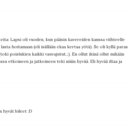
nteita: Lapsi oli vuoden, kun pääsin kavereiden kanssa viihteelle
 lasta hoitamaan (oli isällään ekaa kertaa yötä). Se oli kyllä paras
oki poislukien kaikki vauvajutut..;). En ollut ikinä ollut mikään
ssu etkoineen ja jatkoineen teki niiiin hyvää. Eli hyvää iltaa ja
n hyvät bileet :D