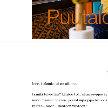
Jeee, isäkuukausi on alkanut!
Ja mitä tekee äiti? Lähtee työpaikan
ryypp…
kes
nukkumaanmenoaikaa, ja saatanpa jopa hankkia 
kertaa… öööh… kahteen vuoteen?