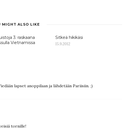
 MIGHT ALSO LIKE
stoja 3: raskaana
Sitkeä hikikäsi
ssulla Vietnamissa
15.9.2012
iedään lapset anoppilaan ja lähdetään Pariisiin. ;)
eisiä tornille!