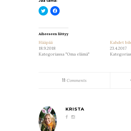
Jaa tämä:
Jaa
Jaa
Twitterissä(Avautuu
Facebookissa(Avautuu
uudessa
uudessa
ikkunassa)
ikkunassa)
Aiheeseen liittyy
Hääpää
Kahdet bil
18.9.2018
23.4.2017
Kategoriassa "Oma elämä"
Kategoria
11
Comments
KRISTA