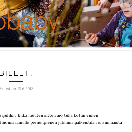
BILEET!
Posted on 18.6.2013
äjuhliin! Enkä muuten sitten aio tulla kotiin ennen
huomisaamulle pienenpienen juhlinnanjälkeistilan ensimmäistä