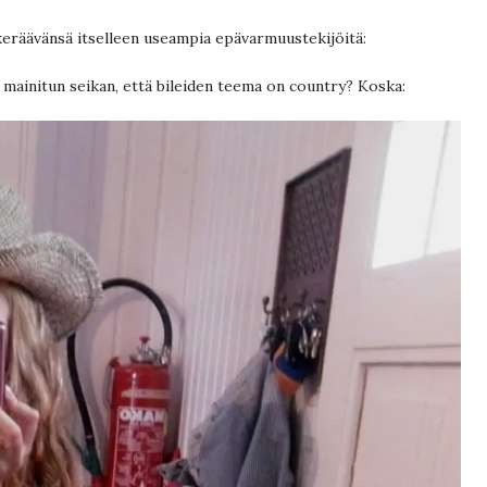
keräävänsä itselleen useampia epävarmuustekijöitä:
mainitun seikan, että bileiden teema on country? Koska: