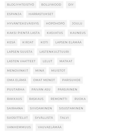
BLOGIYHTEISTYÖ
BOLLYWOOD
DIY
ESPANJA
HARRASTUKSET
HYVÄNTEKEVÄISYYS
HÖPÖHÖPÖ
JOULU
KAKSI PIENTÄ LASTA
KASVATUS
KAUNEUS
KESÄ
KIRJAT
KOTI
LAPSEN ELÄMÄÄ
LAPSEN SUUSTA
LASTENKULTTUURI
LASTEN VAATTEET
LELUT
MATKAT
MENOVINKIT
MINÄ
MUISTOT
OMA ELÄMÄ
OMAT MENOT
PARISUHDE
PUUTARHA
PÄIVÄN ASU
PÄÄSIÄINEN
RAKKAUS
RASKAUS
REMONTTI
RUOKA
SAIRAANA
SIIVOAMINEN
SISUSTAMINEN
SUOSITTELUT
SYVÄLLISTÄ
TALVI
VANHEMMUUS
VAUVAELÄMÄÄ