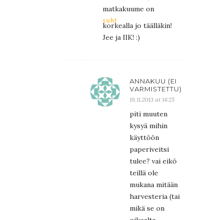
matkakuume on
suht
korkealla jo täälläkin!
Jee ja IIK! :)
ANNAKUU (EI
VARMISTETTU)
19.11.2013 at 14:25
piti muuten
kysyä mihin
käyttöön
paperiveitsi
tulee? vai eikö
teillä ole
mukana mitään
harvesteria (tai
mikä se on
oikealta