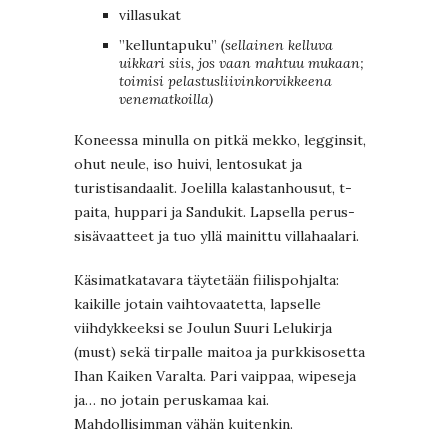
villasukat
”kelluntapuku”
(sellainen kelluva
uikkari siis, jos vaan mahtuu mukaan;
toimisi pelastusliivinkorvikkeena
venematkoilla)
Koneessa minulla on pitkä mekko, legginsit,
ohut neule, iso huivi, lentosukat ja
turistisandaalit. Joelilla kalastanhousut, t-
paita, huppari ja Sandukit. Lapsella perus-
sisävaatteet ja tuo yllä mainittu villahaalari.
Käsimatkatavara täytetään fiilispohjalta:
kaikille jotain vaihtovaatetta, lapselle
viihdykkeeksi se Joulun Suuri Lelukirja
(must) sekä tirpalle maitoa ja purkkisosetta
Ihan Kaiken Varalta. Pari vaippaa, wipeseja
ja… no jotain peruskamaa kai.
Mahdollisimman vähän kuitenkin.