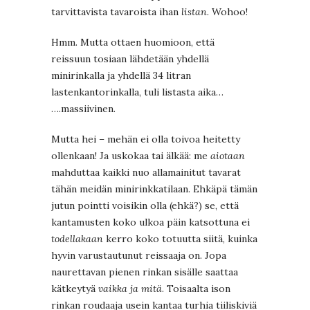
tarvittavista tavaroista ihan
listan
. Wohoo!
Hmm. Mutta ottaen huomioon, että
reissuun tosiaan lähdetään yhdellä
minirinkalla ja yhdellä 34 litran
lastenkantorinkalla, tuli listasta aika…
….massiivinen.
Mutta hei – mehän ei olla toivoa heitetty
ollenkaan! Ja uskokaa tai älkää: me
aiotaan
mahduttaa kaikki nuo allamainitut tavarat
tähän meidän minirinkkatilaan. Ehkäpä tämän
jutun pointti voisikin olla (ehkä?) se, että
kantamusten koko ulkoa päin katsottuna ei
todellakaan
kerro koko totuutta siitä, kuinka
hyvin varustautunut reissaaja on. Jopa
naurettavan pienen rinkan sisälle saattaa
kätkeytyä
vaikka ja mitä
. Toisaalta ison
rinkan roudaaja usein kantaa turhia tiiliskiviä