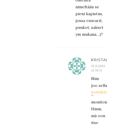
nimeltään se
pieni kapistus,
jossa ruuvarit,
puukot, sakset
ym mukana…)?
KRISTALIINA
19.11.2013
at 14:31
Niin
joo sellainen…
nomikäsenytonkaa
–
monitoimiveitsi?
Hmm,
mä oon
itse