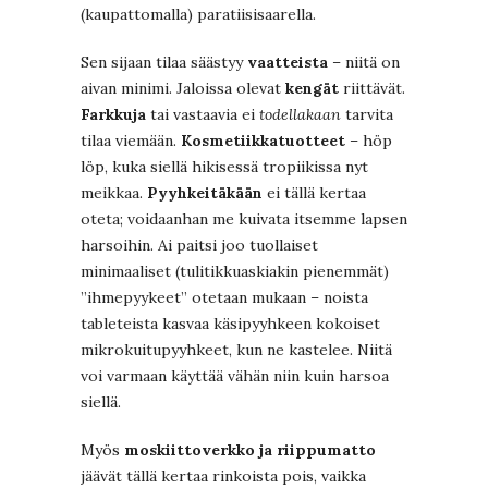
(kaupattomalla) paratiisisaarella.
Sen sijaan tilaa säästyy
vaatteista
– niitä on
aivan minimi. Jaloissa olevat
kengät
riittävät.
Farkkuja
tai vastaavia ei
todellakaan
tarvita
tilaa viemään.
Kosmetiikkatuotteet
– höp
löp, kuka siellä hikisessä tropiikissa nyt
meikkaa.
Pyyhkeitäkään
ei tällä kertaa
oteta; voidaanhan me kuivata itsemme lapsen
harsoihin. Ai paitsi joo tuollaiset
minimaaliset (tulitikkuaskiakin pienemmät)
”ihmepyykeet” otetaan mukaan – noista
tableteista kasvaa käsipyyhkeen kokoiset
mikrokuitupyyhkeet, kun ne kastelee. Niitä
voi varmaan käyttää vähän niin kuin harsoa
siellä.
Myös
moskiittoverkko ja riippumatto
jäävät tällä kertaa rinkoista pois, vaikka