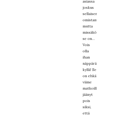
asiassa
joskus
sellaisen
omistanut,
mutta
missäköhän
se on…
Vois
olla
ihan
näppärä
kyllä! Se
on ehkä
viime
matkoilla
jäänyt
pois
siksi,
että