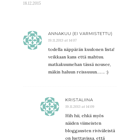
18.12.2015
ANNAKUU (EI VARMISTETTU)
19.11.2013 at 14:07
todella näppärän kuulonen lista!
veikkaan kans että mahtuu.
matkakuumehan tässä nousee,
mäkin haluun reissuuun……. :)
KRISTALIINA
19.11.2013 at 14:09
Hih hii, ehkä myös
näiden viimeisten
bloggausten riviväleistä
on luettavissa, että