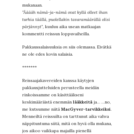
mukanaan.
”Ääääh nämä-ja-nämä ovat kyllä olleet ihan
turhia täällä, puolellakin tavaramäärällä olisi
pärjännyt”,
kuuluu aika usean matkaajan
kommentti reissun loppuvaiheilla.
Pakkaussalaisuuksia
on
siis olemassa. Eivätkä
ne ole edes kovin salaisia.
*******
Reissaajakavereiden kanssa käytyjen
pakkausjutteluiden perusteella meidän
rinkoissamme on käsittääkseni
keskimääräistä enemmän
lääkkeitä
ja… …no,
me kutsumme niitä
MacGyver-tarvikkeiksi
.
Menneiltä reissuilta on tarttunut aika vahva
näppituntuma siitä, mitä on hyvä olla mukana,
jos aikoo vaikkapa majailla pienellä