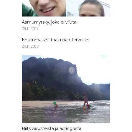
Aamumyrsky, joka ei v*uta.
29.11.2017
Ensimmäiset Thaimaan-terveiset
24.11.2013
Biitsivarusteista ja auringosta