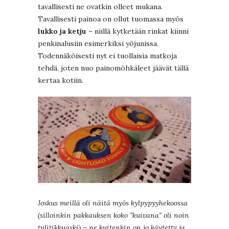
tavallisesti ne ovatkin olleet mukana.
Tavallisesti painoa on ollut tuomassa myös
lukko ja ketju
– niillä kytketään rinkat kiinni
penkinalusiin esimerkiksi yöjunissa.
Todennäköisesti nyt ei tuollaisia matkoja
tehdä, joten nuo painomöhkäleet jäävät tällä
kertaa kotiin.
Joskus meillä oli näitä myös kylpypyyhekoossa
(silloinkin pakkauksen koko ”kuivana” oli noin
tulitikkuaski) – ne kuitenkin on jo käytetty ja