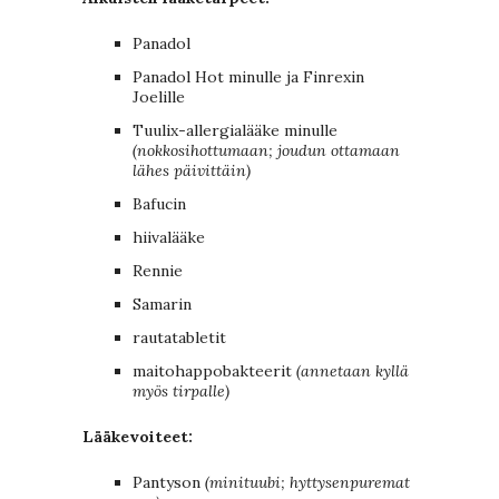
Panadol
Panadol Hot minulle ja Finrexin
Joelille
Tuulix-allergialääke minulle
(nokkosihottumaan; joudun ottamaan
lähes päivittäin)
Bafucin
hiivalääke
Rennie
Samarin
rautatabletit
maitohappobakteerit
(annetaan kyllä
myös tirpalle)
Lääkevoiteet:
Pantyson
(minituubi; hyttysenpuremat