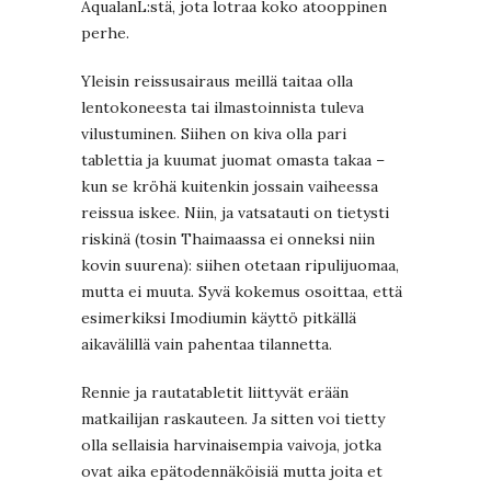
AqualanL:stä, jota lotraa koko atooppinen
perhe.
Yleisin reissusairaus meillä taitaa olla
lentokoneesta tai ilmastoinnista tuleva
vilustuminen. Siihen on kiva olla pari
tablettia ja kuumat juomat omasta takaa –
kun se kröhä kuitenkin jossain vaiheessa
reissua iskee. Niin, ja vatsatauti on tietysti
riskinä (tosin Thaimaassa ei onneksi niin
kovin suurena): siihen otetaan ripulijuomaa,
mutta ei muuta. Syvä kokemus osoittaa, että
esimerkiksi Imodiumin käyttö pitkällä
aikavälillä vain pahentaa tilannetta.
Rennie ja rautatabletit liittyvät erään
matkailijan raskauteen. Ja sitten voi tietty
olla sellaisia harvinaisempia vaivoja, jotka
ovat aika epätodennäköisiä mutta joita et