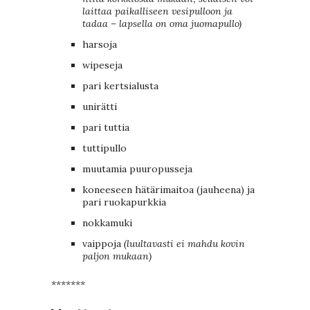
laittaa paikalliseen vesipulloon ja
tadaa – lapsella on oma juomapullo)
harsoja
wipeseja
pari kertsialusta
unirätti
pari tuttia
tuttipullo
muutamia puuropusseja
koneeseen hätärimaitoa (jauheena) ja
pari ruokapurkkia
nokkamuki
vaippoja
(luultavasti ei mahdu kovin
paljon mukaan)
*******