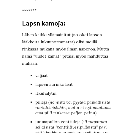
*******
Lapsn kamoja:
Lähes kaikki yllämainitut (no okei lapsen
lääkkeitä lukuunottamatta) olisi meillä
rinkassa mukana myös ilman naperoa. Mutta
nämä ”uudet kamat” pitäisi myös mahduttaa
mukaan:
valjaat
lapsen aurinkolasit
itkuhälytin
pillejä
(no niitä voi pyytää paikallisista
ravintoloistakin, mutta ei nyt muutama
oma pilli rinkassa paljon paina)
juomapullon venttiilejä
(eli napataan
sellaisista ”venttiilivesipulloista” pari
niitä korkkiosaa mukaan; sellaisen voi