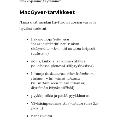
rinkkojamme täytämme:
MacGyver-tarvikkeet
Nämä ovat meidän käyttöön vuosien varrella
hyväksi todetut:
hakaneuloja
(sellainen
”hakaneulaketju” heti rinkan
sisäpuolelle niin, että on aina helposti
saatavilla)
neula, lankoja ja hammastikkuja
(sellaisessa pienessä säilytysboksissa)
hihnoja
(lisätavaran kiinnittämiseen
rinkaan – tai minkä tahansa
kiinnittämiseen mihin tahansa;
älyttömän käytännöllisiä)
pyykkipoikia ja pätkä pyykkinarua
Y3-käsinpesuaineitta
(mukaan tulee 2,5
pussia)
paperiveitsi