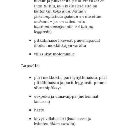
biksut ja pikkareita
(esim. rintsikat on
ihan turhia, kun bikineissä sitä on
kuitenkin koko ajan. Mitään
paksumpia housujakaan en aio ottaa
mukaan – jos on viileä, niin
haaremihousujen alle voi laittaa
legginsit.)
pitkähihaiset keveät puuvillapaidat
illoiksi moskiittojen varalta
villasukat molemmille
Lapselle:
pari mekkosta, pari lyhythihaista, pari
pitkähihaista ja parit legginsit, pienet
shortsipöksyt
uv-puku ja uimavaippa (molemmat
lainassa)
hattu
kevyt villahaalari
(koneeseen ja
kylmien öiden varalta)