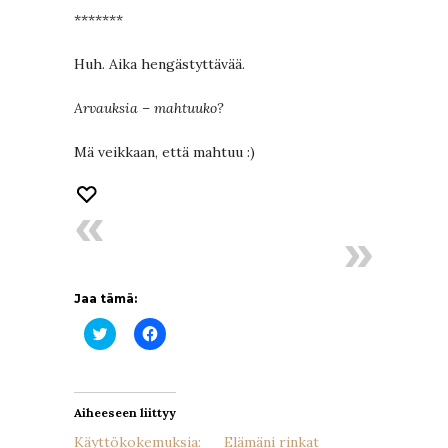
*******
Huh. Aika hengästyttävää.
Arvauksia – mahtuuko?
Mä veikkaan, että mahtuu :)
Jaa tämä:
Jaa
Jaa
Twitterissä(Avautuu
Facebookissa(Avautuu
uudessa
uudessa
ikkunassa)
ikkunassa)
Aiheeseen liittyy
Käyttökokemuksia:
Elämäni rinkat