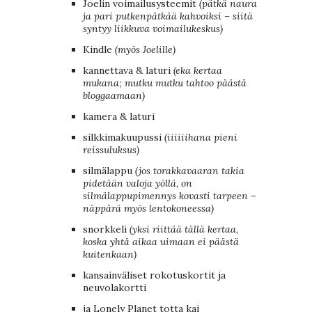
Joelin voimailusysteemit
(pätkä naura
ja pari putkenpätkää kahvoiksi – siitä
syntyy liikkuva voimailukeskus)
Kindle
(myös Joelille)
kannettava & laturi
(eka kertaa
mukana; mutku mutku tahtoo päästä
bloggaamaan)
kamera & laturi
silkkimakuupussi
(iiiiiihana pieni
reissuluksus)
silmälappu
(jos torakkavaaran takia
pidetään valoja yöllä, on
silmälappupimennys kovasti tarpeen –
näppärä myös lentokoneessa)
snorkkeli
(yksi riittää tällä kertaa,
koska yhtä aikaa uimaan ei päästä
kuitenkaan)
kansainväliset rokotuskortit ja
neuvolakortti
ja Lonely Planet totta kai