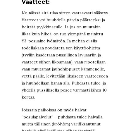
Vaatteet:
No näissä sitä tilaa sitten vastaavasti säästyy.
Vaatteet voi huuhdella päivän päätteeksi ja
heittää pyykkinarulle. Ja jos on muutakin
likaa kuin hikeä, on tuo ylempänä mainittu
Y3-pesuaine lyömätön. Ja mehän ei siis
todellakaan noudateta sen käyttöohjeita
(tyyliin kaadetaan pussillinen lavuaariin ja
vaatteet siihen likoamaan), vaan ripotellaan
vaan muutamat jauhehippuset kämmenelle,
vettä päälle, levitetään likaiseen vaatteeseen
ja huuhdellaan hanan alla. Puhdasta tulee, ja
yhdellä pussillisella pesee varmasti lähes 10
kertaa.
Joissain paikoissa on myös halvat
”pesulapalvelut” – puhdasta tulee halvalla,
mutta tällainen (kröhöm) värifiksautunut
henkilö niitä kyllä aina vähän jännittää.