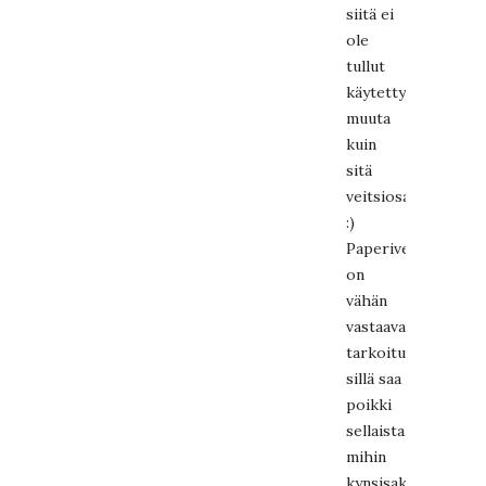
siitä ei
ole
tullut
käytettyä
muuta
kuin
sitä
veitsiosaa
:)
Paperiveitsi
on
vähän
vastaavaan
tarkoitukseen:
sillä saa
poikki
sellaista,
mihin
kynsisakset