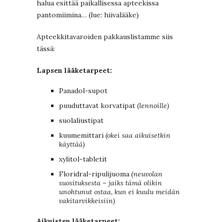
halua esittää paikallisessa apteekissa
pantomiimina… (lue: hiivalääke)
Apteekkitavaroiden pakkauslistamme siis
tässä:
Lapsen lääketarpeet:
Panadol-supot
puuduttavat korvatipat
(lennoille)
suolaliustipat
kuumemittari
(okei saa aikuisetkin
käyttää)
xylitol-tabletit
Floridral-ripulijuoma
(neuvolan
suosituksesta – jaiks tämä olikin
unohtunut ostaa, kun ei kuulu meidän
vakitarvikkeisiin)
Aikuisten lääketarpeet: