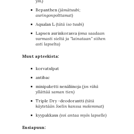
ym.)
Bepanthen
(jämätuubi;
auringonpolttamat)
Aqualan L
(tätä iso tuubi)
Lapsen aurinkorasva
(oma saadaan
varmasti sieltä ja ”lainataan” siihen
asti lapselta)
Muut apteekista:
korvatulpat
antibac
minipaketti nenäliinoja
(jos räkä
yllättää saman tien)
Triple Dry -deodorantti
(tätä
käytetään Joelin kanssa molemmat)
kyypakkaus
(voi antaa myös lapselle)
Ensiapuun: