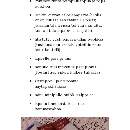
kymmenkunta pumpulilappua ja tops-
puikkoa
jonkin verran talouspaperia (ei siis
koko rullaa vaan tyyliin 10 palaa;
joissain tilanteissa tuntuu
ihanalta
,
kun on talouspaperia tarjolla)
litistetty veskipaperirullan puolikas
(ensimmäisiin veskikäynteihin esim.
lentokentillä)
lapselle pari pinniä
minulle hiuslenksu ja pari pinniä
(Joelin hiuslenksu kulkee tukassa)
shampoo- ja hoitoaine-
näytepakkauksia
mini-minipullo suihkusaippuaa
lapsen hammastahna, oma
hammastahna