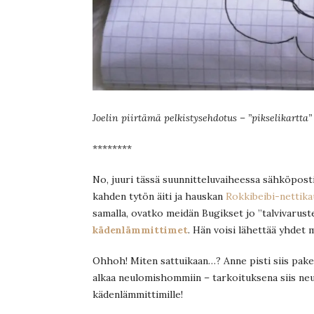
Joelin piirtämä pelkistysehdotus – ”pikselikartta”
********
No, juuri tässä suunnitteluvaiheessa sähköpostii
kahden tytön äiti ja hauskan
Rokkibeibi-nettik
samalla, ovatko meidän Bugikset jo ”talvivaruste
kädenlämmittimet
. Hän voisi lähettää yhdet 
Ohhoh! Miten sattuikaan…? Anne pisti siis pake
alkaa neulomishommiin – tarkoituksena siis neu
kädenlämmittimille!