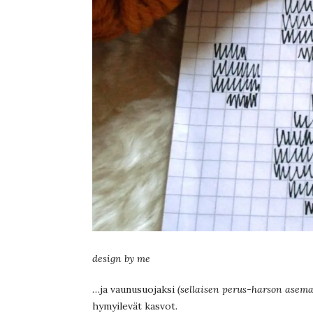
design by me
…ja vaunusuojaksi
(sellaisen perus-harson asem
hymyilevät kasvot.