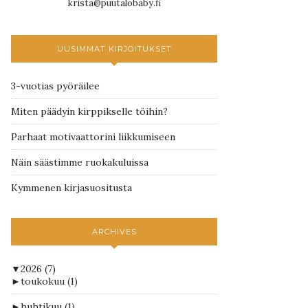
krista@puutalobaby.fi
UUSIMMAT KIRJOITUKSET
3-vuotias pyöräilee
Miten päädyin kirppikselle töihin?
Parhaat motivaattorini liikkumiseen
Näin säästimme ruokakuluissa
Kymmenen kirjasuositusta
ARCHIVES
▼
2026
(7)
►
toukokuu
(1)
►
huhtikuu
(1)