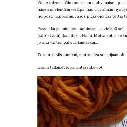
Viime talvena näin omituisen muhvimaisen puss
hänen mielestään vieläpä ihan älyttömän hyödyl
helposti näppeihin. Ja jos pitää ojentaa tuttia 
Pussukka jäi mieleeni muhimaan, ja vieläpä sellai
(kötöstystä) ihan itse… Hmm. Mutta entäs se tuu
jo sitä varten paksua lankaakin…
Toteutus siis puuttui, mutta idea sen sijaan oli i
Käsiin tällaiset leijonantassukuviot: