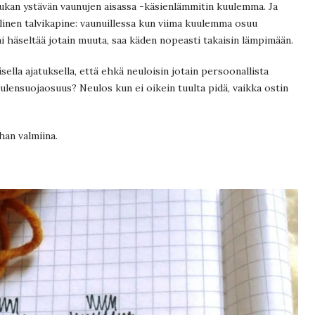
ukan ystävän vaunujen aisassa -käsienlämmitin kuulemma. Ja
linen talvikapine: vaunuillessa kun viima kuulemma osuu
tai häseltää jotain muuta, saa käden nopeasti takaisin lämpimään.
sella ajatuksella, että ehkä neuloisin jotain persoonallista
lensuojaosuus? Neulos kun ei oikein tuulta pidä, vaikka ostin
han valmiina.