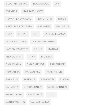
BLOGIYHTEISTYÖ
BOLLYWOOD
DIY
ESPANJA
HARRASTUKSET
HYVÄNTEKEVÄISYYS
HÖPÖHÖPÖ
JOULU
KAKSI PIENTÄ LASTA
KASVATUS
KAUNEUS
KESÄ
KIRJAT
KOTI
LAPSEN ELÄMÄÄ
LAPSEN SUUSTA
LASTENKULTTUURI
LASTEN VAATTEET
LELUT
MATKAT
MENOVINKIT
MINÄ
MUISTOT
OMA ELÄMÄ
OMAT MENOT
PARISUHDE
PUUTARHA
PÄIVÄN ASU
PÄÄSIÄINEN
RAKKAUS
RASKAUS
REMONTTI
RUOKA
SAIRAANA
SIIVOAMINEN
SISUSTAMINEN
SUOSITTELUT
SYVÄLLISTÄ
TALVI
VANHEMMUUS
VAUVAELÄMÄÄ