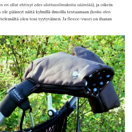
n en ollut ehtinyt edes aloitussilmukoita vääntää),
ja oikein
 ole päässyt näitä kylmillä ilmoilla testaamaan
(koska olen
stelemältä olen tosi tyytyväinen. Ja fleece-vuori on ihanan