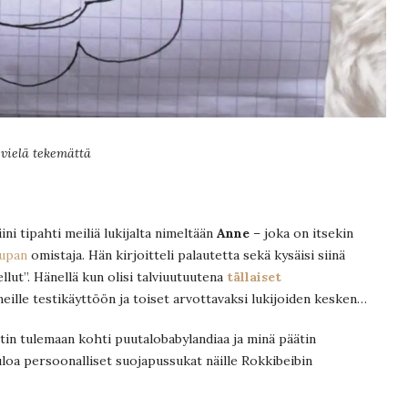
 vielä tekemättä
ni tipahti meiliä lukijalta nimeltään
Anne
– joka on itsekin
aupan
omistaja. Hän kirjoitteli palautetta sekä kysäisi siinä
llut”. Hänellä kun olisi talviuutuutena
tällaiset
meille testikäyttöön ja toiset arvottavaksi lukijoiden kesken…
tin tulemaan kohti puutalobabylandiaa ja minä päätin
loa persoonalliset suojapussukat näille Rokkibeibin