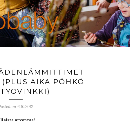
KÄDENLÄMMITTIMET
 (PLUS AIKA PÖHKÖ
ITYÖVINKKI)
Posted on 6.10.2012
llaista arvontaa!