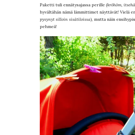
Paketti tuli ennätysajassa perille
(kröhöm, itsehä
hyvältähän nämä lämmittimet näyttävät! Vielä en
pysynyt silloin sisätiloissa
), mutta näin ensihypi
pehmeä!