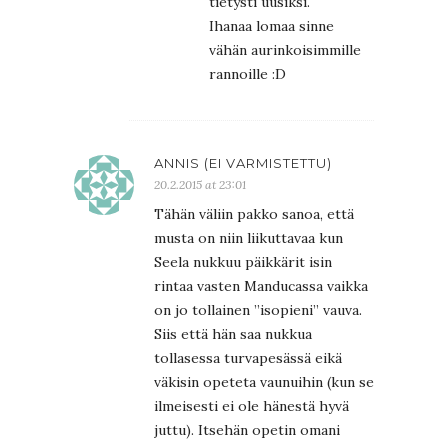
tietysti uusiksi.
Ihanaa lomaa sinne
vähän aurinkoisimmille
rannoille :D
ANNIS (EI VARMISTETTU)
20.2.2015 at 23:01
Tähän väliin pakko sanoa, että
musta on niin liikuttavaa kun
Seela nukkuu päikkärit isin
rintaa vasten Manducassa vaikka
on jo tollainen ”isopieni” vauva.
Siis että hän saa nukkua
tollasessa turvapesässä eikä
väkisin opeteta vaunuihin (kun se
ilmeisesti ei ole hänestä hyvä
juttu). Itsehän opetin omani