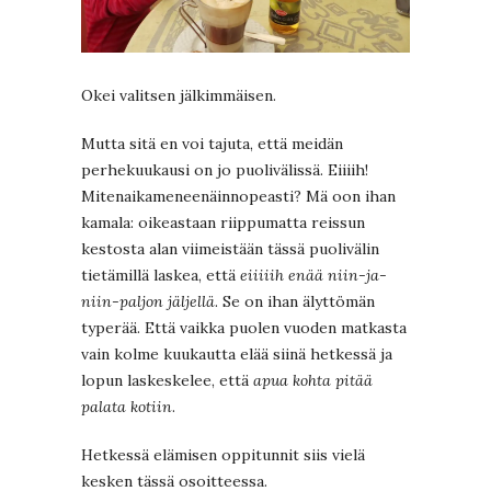
Okei valitsen jälkimmäisen.
Mutta sitä en voi tajuta, että meidän
perhekuukausi on jo puolivälissä. Eiiiih!
Mitenaikameneenäinnopeasti? Mä oon ihan
kamala: oikeastaan riippumatta reissun
kestosta alan viimeistään tässä puolivälin
tietämillä laskea, että
eiiiiih enää niin-ja-
niin-paljon jäljellä
. Se on ihan älyttömän
typerää. Että vaikka puolen vuoden matkasta
vain kolme kuukautta elää siinä hetkessä ja
lopun laskeskelee, että
apua kohta pitää
palata kotiin
.
Hetkessä elämisen oppitunnit siis vielä
kesken tässä osoitteessa.