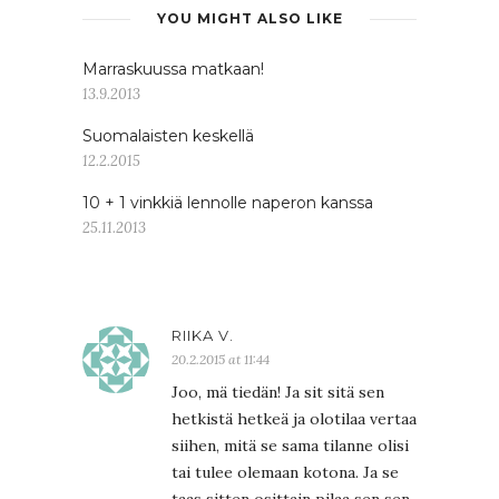
YOU MIGHT ALSO LIKE
Marraskuussa matkaan!
13.9.2013
Suomalaisten keskellä
12.2.2015
10 + 1 vinkkiä lennolle naperon kanssa
25.11.2013
RIIKA V.
20.2.2015 at 11:44
Joo, mä tiedän! Ja sit sitä sen
hetkistä hetkeä ja olotilaa vertaa
siihen, mitä se sama tilanne olisi
tai tulee olemaan kotona. Ja se