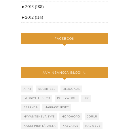
►
2013
(188)
►
2012
(114)
FACEBOOK
AVAINSANOJA BLOGIIN:
ARKI
ASKARTELU
BLOGGAUS
BLOGIYHTEISTYÖ
BOLLYWOOD
DIY
ESPANJA
HARRASTUKSET
HYVÄNTEKEVÄISYYS
HÖPÖHÖPÖ
JOULU
KAKSI PIENTÄ LASTA
KASVATUS
KAUNEUS