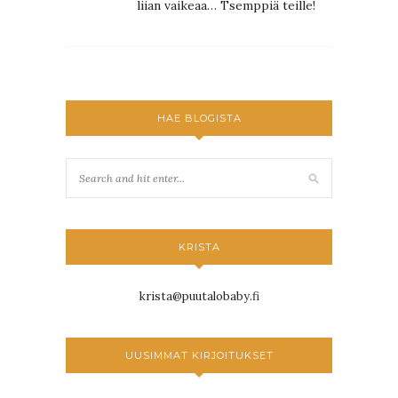
liian vaikeaa… Tsemppiä teille!
HAE BLOGISTA
KRISTA
krista@puutalobaby.fi
UUSIMMAT KIRJOITUKSET