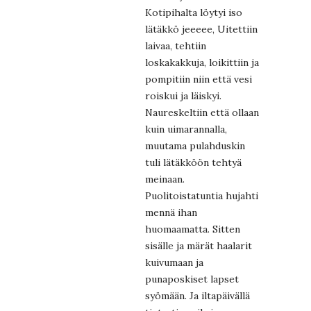
Kotipihalta löytyi iso
lätäkkö jeeeee, Uitettiin
laivaa, tehtiin
loskakakkuja, loikittiin ja
pompitiin niin että vesi
roiskui ja läiskyi.
Naureskeltiin että ollaan
kuin uimarannalla,
muutama pulahduskin
tuli lätäkköön tehtyä
meinaan.
Puolitoistatuntia hujahti
mennä ihan
huomaamatta. Sitten
sisälle ja märät haalarit
kuivumaan ja
punaposkiset lapset
syömään. Ja iltapäivällä