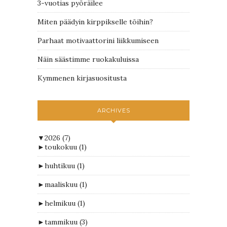
3-vuotias pyöräilee
Miten päädyin kirppikselle töihin?
Parhaat motivaattorini liikkumiseen
Näin säästimme ruokakuluissa
Kymmenen kirjasuositusta
ARCHIVES
▼
2026
(7)
►
toukokuu
(1)
►
huhtikuu
(1)
►
maaliskuu
(1)
►
helmikuu
(1)
►
tammikuu
(3)