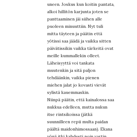
uneen. Joskus kun koitin pantata,
alkoi hillitön karjunta joten se
panttaaminen jäi siihen alle
puoleen minuuttiin. Nyt tuli
mitta täyteen ja päätin että
yötissi saa jäädä ja vaikka sitten
päivätissikin vaikka tärkeitä ovat
meille kummallekin olleet.
Läheisyyttä voi tankata
muutenkin ja sitä paljon
tehdäänkin, vaikka pienen
miehen jalat jo kovasti vievät
sylistä kauemmaskin.
Niinpä päätin, että kainalossa saa
nukkua edelleen, mutta nukun
itse rintsikoissa (jätkä
suunnilleen repii multa paidan
päältä maidonhimossaan). Ekana
yönä itki kahdesti noin vartin