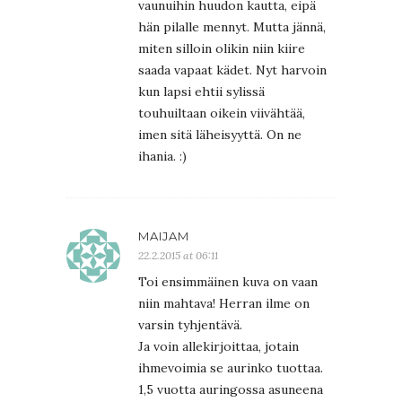
vaunuihin huudon kautta, eipä
hän pilalle mennyt. Mutta jännä,
miten silloin olikin niin kiire
saada vapaat kädet. Nyt harvoin
kun lapsi ehtii sylissä
touhuiltaan oikein viivähtää,
imen sitä läheisyyttä. On ne
ihania. :)
MAIJAM
22.2.2015 at 06:11
Toi ensimmäinen kuva on vaan
niin mahtava! Herran ilme on
varsin tyhjentävä.
Ja voin allekirjoittaa, jotain
ihmevoimia se aurinko tuottaa.
1,5 vuotta auringossa asuneena