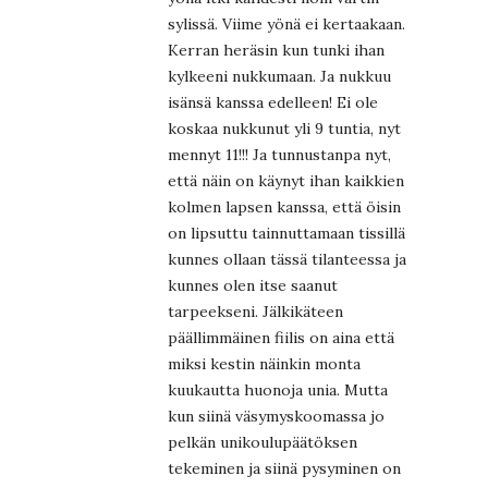
sylissä. Viime yönä ei kertaakaan.
Kerran heräsin kun tunki ihan
kylkeeni nukkumaan. Ja nukkuu
isänsä kanssa edelleen! Ei ole
koskaa nukkunut yli 9 tuntia, nyt
mennyt 11!!! Ja tunnustanpa nyt,
että näin on käynyt ihan kaikkien
kolmen lapsen kanssa, että öisin
on lipsuttu tainnuttamaan tissillä
kunnes ollaan tässä tilanteessa ja
kunnes olen itse saanut
tarpeekseni. Jälkikäteen
päällimmäinen fiilis on aina että
miksi kestin näinkin monta
kuukautta huonoja unia. Mutta
kun siinä väsymyskoomassa jo
pelkän unikoulupäätöksen
tekeminen ja siinä pysyminen on