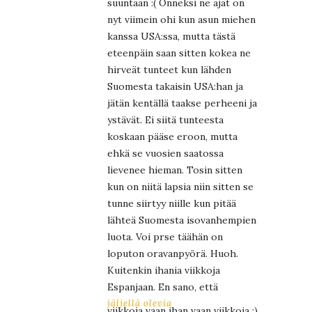
suuntaan :( Onneksi ne ajat on
nyt viimein ohi kun asun miehen
kanssa USA:ssa, mutta tästä
eteenpäin saan sitten kokea ne
hirveät tunteet kun lähden
Suomesta takaisin USA:han ja
jätän kentällä taakse perheeni ja
ystävät. Ei siitä tunteesta
koskaan pääse eroon, mutta
ehkä se vuosien saatossa
lievenee hieman. Tosin sitten
kun on niitä lapsia niin sitten se
tunne siirtyy niille kun pitää
lähteä Suomesta isovanhempien
luota. Voi prse täähän on
loputon oravanpyörä. Huoh.
Kuitenkin ihania viikkoja
Espanjaan. En sano, että
jäljellä olevia
viikkoja vaan ihan vaan viikkoja ;)