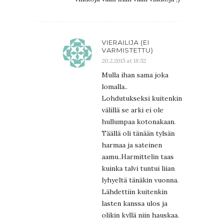
VIERAILIJA (EI
VARMISTETTU)
20.2.2015 at 18:52
Mulla ihan sama joka
lomalla..
Lohdutukseksi kuitenkin
välillä se arki ei ole
hullumpaa kotonakaan.
Täällä oli tänään tylsän
harmaa ja sateinen
aamu..Harmittelin taas
kuinka talvi tuntui liian
lyhyeltä tänäkin vuonna.
Lähdettiin kuitenkin
lasten kanssa ulos ja
olikin kyllä niin hauskaa.