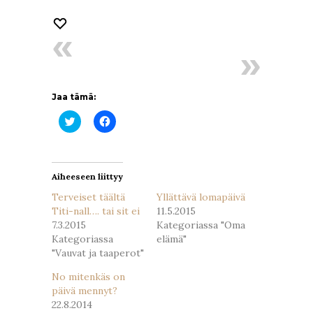
Jaa tämä:
Jaa
Jaa
Twitterissä(Avautuu
Facebookissa(Avautuu
uudessa
uudessa
ikkunassa)
ikkunassa)
Aiheeseen liittyy
Terveiset täältä
Yllättävä lomapäivä
Titi-nall…. tai sit ei
11.5.2015
7.3.2015
Kategoriassa "Oma
Kategoriassa
elämä"
"Vauvat ja taaperot"
No mitenkäs on
päivä mennyt?
22.8.2014