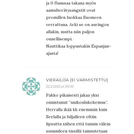
ja 0 flunssaa takana myös
aamuherätysangstit ovat
promillen luokkaa Suomeen
verrattuna. Arki se on auringon
allakin, mutta niin paljon
onnellisempi.
Nauttikaa loppustakin Espanjan-
ajasta!
VIERAILIJA (EI VARMISTETTU)
22.2.2015 at 09:10
Pakko pikaisesti jakaa yksi
onnistunut ”unikoulukokemus”.
Herralla ikää kk enemmän kuin
Seelalla ja hiljalleen oltiin
lipsuttu siihen että tunnin välein
suunnileen tissillä tainnutetaan