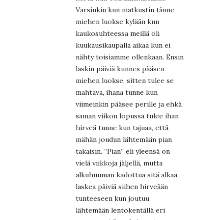
Varsinkin kun matkustin tänne
miehen luokse kylään kun
kaukosuhteessa meillä oli
kuukausikaupalla aikaa kun ei
nähty toisiamme ollenkaan. Ensin
laskin päiviä kunnes pääsen
miehen luokse, sitten tulee se
mahtava, ihana tunne kun
viimeinkin pääsee perille ja ehkä
saman viikon lopussa tulee ihan
hirveä tunne kun tajuaa, että
mähän joudun lähtemään pian
takaisin. ”Pian” eli yleensä on
vielä viikkoja jäljellä, mutta
alkuhuuman kadottua sitä alkaa
laskea päiviä siihen hirveään
tunteeseen kun joutuu
lähtemään lentokentällä eri