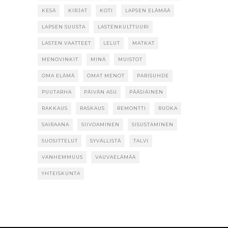
KESÄ
KIRJAT
KOTI
LAPSEN ELÄMÄÄ
LAPSEN SUUSTA
LASTENKULTTUURI
LASTEN VAATTEET
LELUT
MATKAT
MENOVINKIT
MINÄ
MUISTOT
OMA ELÄMÄ
OMAT MENOT
PARISUHDE
PUUTARHA
PÄIVÄN ASU
PÄÄSIÄINEN
RAKKAUS
RASKAUS
REMONTTI
RUOKA
SAIRAANA
SIIVOAMINEN
SISUSTAMINEN
SUOSITTELUT
SYVÄLLISTÄ
TALVI
VANHEMMUUS
VAUVAELÄMÄÄ
YHTEISKUNTA