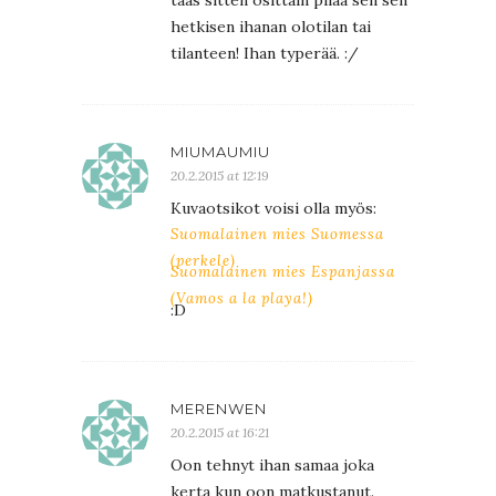
taas sitten osittain pilaa sen sen
hetkisen ihanan olotilan tai
tilanteen! Ihan typerää. :/
MIUMAUMIU
20.2.2015 at 12:19
Kuvaotsikot voisi olla myös:
Suomalainen mies Suomessa
(perkele)
Suomalainen mies Espanjassa
(Vamos a la playa!)
:D
MERENWEN
20.2.2015 at 16:21
Oon tehnyt ihan samaa joka
kerta kun oon matkustanut.