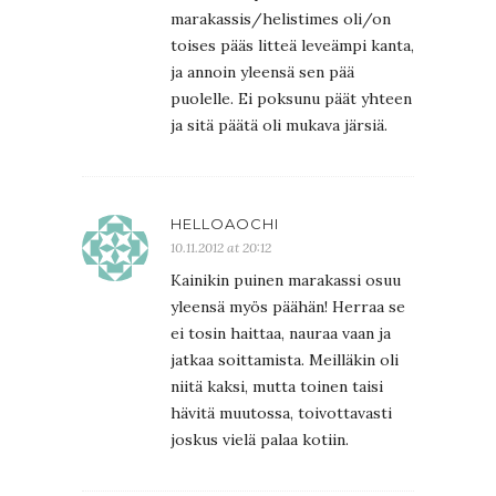
marakassis/helistimes oli/on
toises pääs litteä leveämpi kanta,
ja annoin yleensä sen pää
puolelle. Ei poksunu päät yhteen
ja sitä päätä oli mukava järsiä.
HELLOAOCHI
10.11.2012 at 20:12
Kainikin puinen marakassi osuu
yleensä myös päähän! Herraa se
ei tosin haittaa, nauraa vaan ja
jatkaa soittamista. Meilläkin oli
niitä kaksi, mutta toinen taisi
hävitä muutossa, toivottavasti
joskus vielä palaa kotiin.