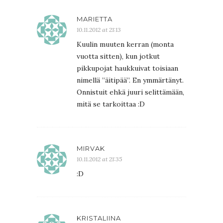
MARIETTA
10.11.2012 at 21:13
Kuulin muuten kerran (monta
vuotta sitten), kun jotkut
pikkupojat haukkuivat toisiaan
nimellä ”äitipää”. En ymmärtänyt.
Onnistuit ehkä juuri selittämään,
mitä se tarkoittaa :D
MIRVAK
10.11.2012 at 21:35
:D
KRISTALIINA