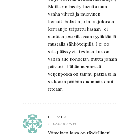
Meillä on kasikytluvulta mun
vanha vihreä ja muovinen
kermit-helistin joka on jokusen
kerran jo teipattu kasaan -ei
sentään jesarilla vaan tyylikkäällä
mustalla sähköteipillä. J ei oo
sitä päässy viä testaan kun on
vähän alle kohdeiän, mutta jonain
päivänä.. Tähän mennessä
veljenpoika on tainnu pätkiä sillä
siskoaan päähän enemmän entä
itteään.
HELMI K
11.11.2012 at 08:14
Viimeinen kuva on täydellinen!