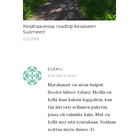
Kesähaaveissa: roadtrip kesäiseen
Suomeen!
12.6.2018
ELKKU
10.11.2012 at 14:03
Marakassit on aivan huiput.
Soolot lähtee tykisti. Meillä on
kyllä ihan kaksin kappalein, kun
tää äiti osti sellaisen paketin,
jossa oli valmiiks kaks. Mut en
kyllä myy sitä toistakaan. Voidaan
soittaa myös duuoo :D.