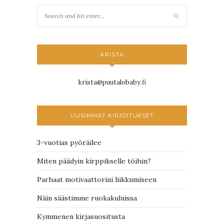
KRISTA
krista@puutalobaby.fi
UUSIMMAT KIRJOITUKSET
3-vuotias pyöräilee
Miten päädyin kirppikselle töihin?
Parhaat motivaattorini liikkumiseen
Näin säästimme ruokakuluissa
Kymmenen kirjasuositusta