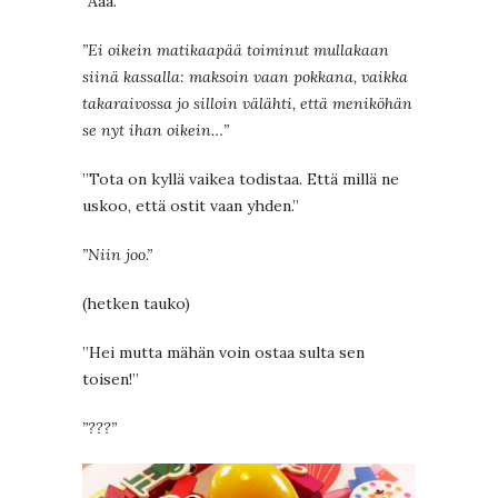
”Aaa.”
”
Ei oikein matikaapää toiminut mullakaan
siinä kassalla: maksoin vaan pokkana, vaikka
takaraivossa jo silloin välähti, että meniköhän
se nyt ihan oikein…”
”Tota on kyllä vaikea todistaa. Että millä ne
uskoo, että ostit vaan yhden.”
”Niin joo.”
(hetken tauko)
”Hei mutta mähän voin ostaa sulta sen
toisen!”
”???”