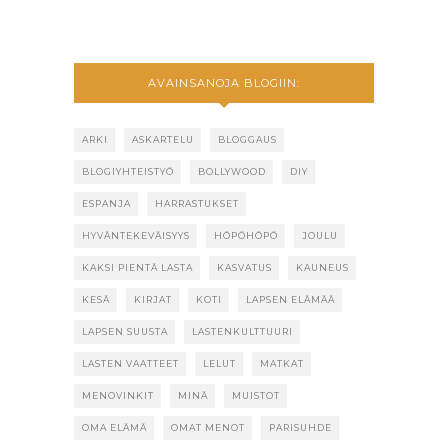
AVAINSANOJA BLOGIIN:
ARKI
ASKARTELU
BLOGGAUS
BLOGIYHTEISTYÖ
BOLLYWOOD
DIY
ESPANJA
HARRASTUKSET
HYVÄNTEKEVÄISYYS
HÖPÖHÖPÖ
JOULU
KAKSI PIENTÄ LASTA
KASVATUS
KAUNEUS
KESÄ
KIRJAT
KOTI
LAPSEN ELÄMÄÄ
LAPSEN SUUSTA
LASTENKULTTUURI
LASTEN VAATTEET
LELUT
MATKAT
MENOVINKIT
MINÄ
MUISTOT
OMA ELÄMÄ
OMAT MENOT
PARISUHDE