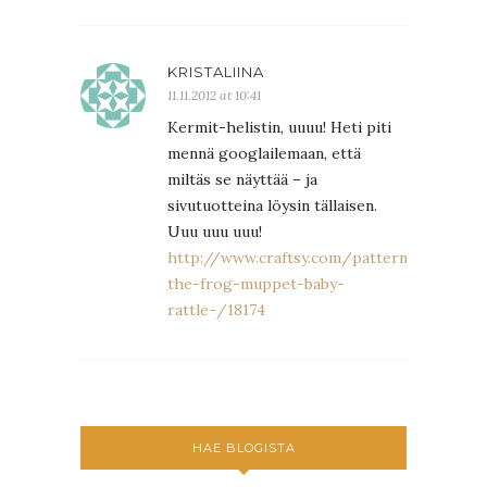
KRISTALIINA
11.11.2012 at 10:41
Kermit-helistin, uuuu! Heti piti
mennä googlailemaan, että
miltäs se näyttää – ja
sivutuotteina löysin tällaisen.
Uuu uuu uuu!
http://www.craftsy.com/pattern/crocheti
the-frog-muppet-baby-
rattle-/18174
HAE BLOGISTA