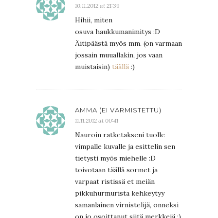
10.11.2012 at 21:39
Hihii, miten
osuva haukkumanimitys :D
Äitipäästä myös mm. (on varmaan
jossain muuallakin, jos vaan
muistaisin)
täällä
:)
AMMA (EI VARMISTETTU)
11.11.2012 at 00:41
Nauroin ratketakseni tuolle
vimpalle kuvalle ja esittelin sen
tietysti myös miehelle :D
toivotaan täällä sormet ja
varpaat ristissä et meiän
pikkuhurmurista kehkeytyy
samanlainen virnistelijä, onneksi
on jo osoittanut siitä merkkejä :)