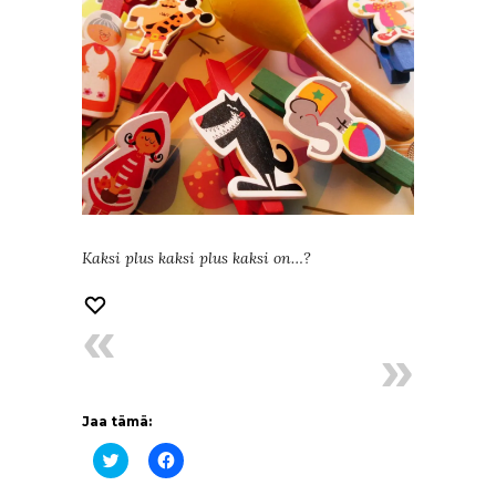
Kaksi plus kaksi plus kaksi on…?
Jaa tämä:
Jaa
Jaa
Twitterissä(Avautuu
Facebookissa(Avautuu
uudessa
uudessa