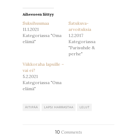
ikkunassa)
ikkunassa)
Aiheeseen liittyy
Suksihuumaa
Satukuva-
11.1.2021
arvoituksia
Kategoriassa "Oma
1.2.2017
elämä"
Kategoriassa
"Parisuhde &
perhe"
Viikkoraha lapsille –
vai ei?
5.2.2021
Kategoriassa "Oma
elämä"
ÄITIPÄÄ
LAPSI HARRASTAA
LELUT
10
Comments