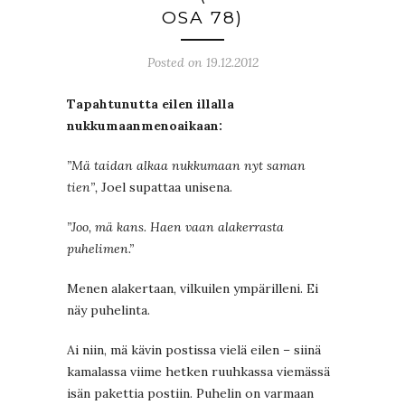
OSA 78)
Posted on 19.12.2012
Tapahtunutta eilen illalla
nukkumaanmenoaikaan:
”Mä taidan alkaa nukkumaan nyt saman
tien”,
Joel supattaa unisena.
”Joo, mä kans. Haen vaan alakerrasta
puhelimen.”
Menen alakertaan, vilkuilen ympärilleni. Ei
näy puhelinta.
Ai niin, mä kävin postissa vielä eilen – siinä
kamalassa viime hetken ruuhkassa viemässä
isän pakettia postiin. Puhelin on varmaan