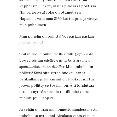
Peppersin
Suck my kiss
:iä pimeässä postissa.
Niinpä tietysti! Joku on ottanut sen!
Napannut vaan mun SIM-kortin pois ja vienyt
mun puhelimen.
Mun puhelin on pöllitty! Voi paskan paskan
paskan paska!
Soitan Joelin puhelimella äidille
(jep: Krista
35-vee soittaa edelleen aina kriisin tullen
spontaanisti ensin äidille):
Mun puhelin on
pöllitty! Siinä sitä sitten huokaillaan ja
pähkäillään ja tullaan siihen tulokseen, että
joo-o: pöllitty se tosiaan on. Äiti lohduttaa,
että no nyt hän ainakin tietää, mitä ostaa
minulle joululahjaksi.
Ja sehän on ihan onni onnettomuudessa, että
puhelin on nyt kiinni. Ainakaan varas ei juuri