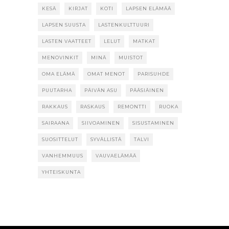
KESÄ
KIRJAT
KOTI
LAPSEN ELÄMÄÄ
LAPSEN SUUSTA
LASTENKULTTUURI
LASTEN VAATTEET
LELUT
MATKAT
MENOVINKIT
MINÄ
MUISTOT
OMA ELÄMÄ
OMAT MENOT
PARISUHDE
PUUTARHA
PÄIVÄN ASU
PÄÄSIÄINEN
RAKKAUS
RASKAUS
REMONTTI
RUOKA
SAIRAANA
SIIVOAMINEN
SISUSTAMINEN
SUOSITTELUT
SYVÄLLISTÄ
TALVI
VANHEMMUUS
VAUVAELÄMÄÄ
YHTEISKUNTA