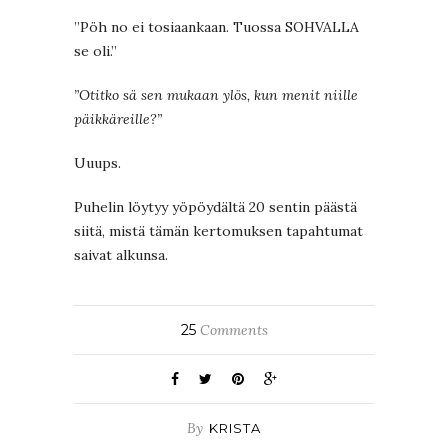
”Pöh no ei tosiaankaan. Tuossa SOHVALLA
se oli.”
”Otitko sä sen mukaan ylös, kun menit niille
päikkäreille?”
Uuups.
Puhelin löytyy yöpöydältä 20 sentin päästä
siitä, mistä tämän kertomuksen tapahtumat
saivat alkunsa.
25
Comments
By
KRISTA