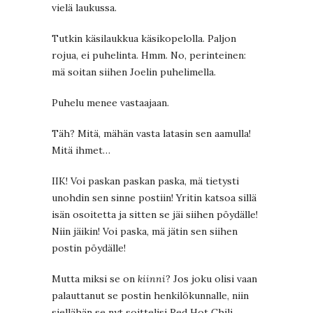
vielä laukussa.
Tutkin käsilaukkua käsikopelolla. Paljon
rojua, ei puhelinta. Hmm. No, perinteinen:
mä soitan siihen Joelin puhelimella.
Puhelu menee vastaajaan.
Täh? Mitä, mähän vasta latasin sen aamulla!
Mitä ihmet…
IIK! Voi paskan paskan paska, mä tietysti
unohdin sen sinne postiin! Yritin katsoa sillä
isän osoitetta ja sitten se jäi siihen pöydälle!
Niin jäikin! Voi paska, mä jätin sen siihen
postin pöydälle!
Mutta miksi se on
kiinni
? Jos joku olisi vaan
palauttanut se postin henkilökunnalle, niin
siellähän se nyt soittelisi Red Hot Chili