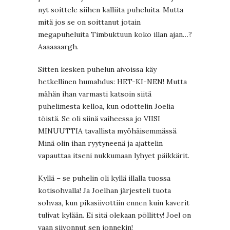
nyt soittele siihen kalliita puheluita. Mutta
mitä jos se on soittanut jotain
megapuheluita Timbuktuun koko illan ajan…?
Aaaaaaargh.
Sitten kesken puhelun aivoissa käy
hetkellinen humahdus: HET-KI-NEN! Mutta
mähän ihan varmasti katsoin siitä
puhelimesta kelloa, kun odottelin Joelia
töistä. Se oli siinä vaiheessa jo VIISI
MINUUTTIA tavallista myöhäisemmässä.
Minä olin ihan ryytyneenä ja ajattelin
vapauttaa itseni nukkumaan lyhyet päikkärit.
Kyllä – se puhelin oli kyllä illalla tuossa
kotisohvalla! Ja Joelhan järjesteli tuota
sohvaa, kun pikasiivottiin ennen kuin kaverit
tulivat kylään. Ei sitä olekaan pöllitty! Joel on
vaan siivonnut sen jonnekin!