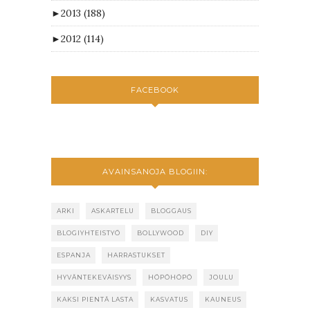
►
2013
(188)
►
2012
(114)
FACEBOOK
AVAINSANOJA BLOGIIN:
ARKI
ASKARTELU
BLOGGAUS
BLOGIYHTEISTYÖ
BOLLYWOOD
DIY
ESPANJA
HARRASTUKSET
HYVÄNTEKEVÄISYYS
HÖPÖHÖPÖ
JOULU
KAKSI PIENTÄ LASTA
KASVATUS
KAUNEUS