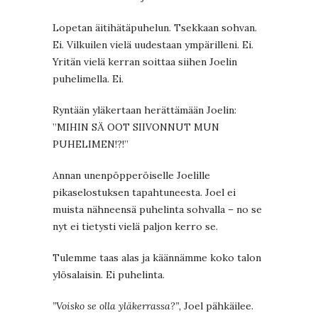
Lopetan äitihätäpuhelun. Tsekkaan sohvan.
Ei. Vilkuilen vielä uudestaan ympärilleni. Ei.
Yritän vielä kerran soittaa siihen Joelin
puhelimella. Ei.
Ryntään yläkertaan herättämään Joelin:
”MIHIN SÄ OOT SIIVONNUT MUN
PUHELIMEN!?!”
Annan unenpöpperöiselle Joelille
pikaselostuksen tapahtuneesta. Joel ei
muista nähneensä puhelinta sohvalla – no se
nyt ei tietysti vielä paljon kerro se.
Tulemme taas alas ja käännämme koko talon
ylösalaisin. Ei puhelinta.
”Voisko se olla yläkerrassa?”,
Joel pähkäilee.