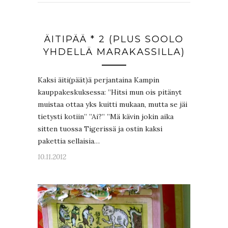
ÄITIPÄÄ * 2 (PLUS SOOLO
YHDELLÄ MARAKASSILLA)
Kaksi äiti(päät)ä perjantaina Kampin
kauppakeskuksessa: ”Hitsi mun ois pitänyt
muistaa ottaa yks kuitti mukaan, mutta se jäi
tietysti kotiin” ”Ai?” ”Mä kävin jokin aika
sitten tuossa Tigerissä ja ostin kaksi
pakettia sellaisia…
10.11.2012