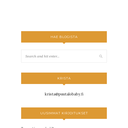
HAE BLOGISTA
KRISTA
krista@puutalobaby.fi
UUSIMMAT KIRJOITUKSET