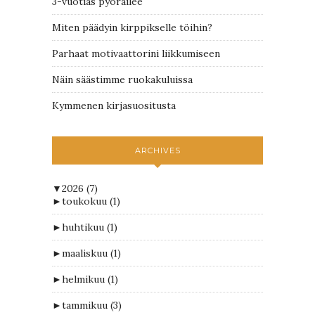
3-vuotias pyöräilee
Miten päädyin kirppikselle töihin?
Parhaat motivaattorini liikkumiseen
Näin säästimme ruokakuluissa
Kymmenen kirjasuositusta
ARCHIVES
▼
2026
(7)
►
toukokuu
(1)
►
huhtikuu
(1)
►
maaliskuu
(1)
►
helmikuu
(1)
►
tammikuu
(3)