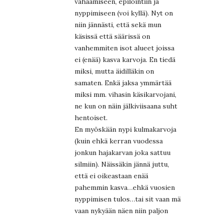
vahaamiseen, epilointiin ja
nyppimiseen (voi kyllä). Nyt on
niin jännästi, että sekä mun
käsissä että säärissä on
vanhemmiten isot alueet joissa
ei (enää) kasva karvoja. En tiedä
miksi, mutta äidilläkin on
samaten. Enkä jaksa ymmärtää
miksi mm. vihasin käsikarvojani,
ne kun on näin jälkiviisaana suht
hentoiset.
En myöskään nypi kulmakarvoja
(kuin ehkä kerran vuodessa
jonkun hajakarvan joka sattuu
silmiin). Näissäkin jännä juttu,
että ei oikeastaan enää
pahemmin kasva…ehkä vuosien
nyppimisen tulos…tai sit vaan mä
vaan nykyään näen niin paljon