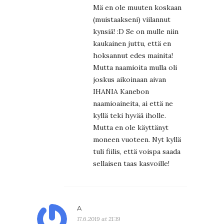
Mä en ole muuten koskaan
(muistaakseni) viilannut
kynsiä! :D Se on mulle niin
kaukainen juttu, että en
hoksannut edes mainita!
Mutta naamioita mulla oli
joskus aikoinaan aivan
IHANIA Kanebon
naamioaineita, ai että ne
kyllä teki hyvää iholle.
Mutta en ole käyttänyt
moneen vuoteen. Nyt kyllä
tuli fiilis, että voispa saada
sellaisen taas kasvoille!
A
17.6.2019 at 21:19