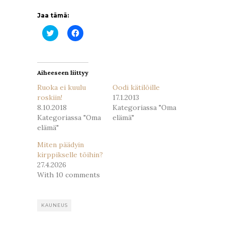
Jaa tämä:
Jaa
Jaa
Twitterissä(Avautuu
Facebookissa(Avautuu
uudessa
uudessa
ikkunassa)
ikkunassa)
Aiheeseen liittyy
Ruoka ei kuulu
Oodi kätilöille
roskiin!
17.1.2013
8.10.2018
Kategoriassa "Oma
Kategoriassa "Oma
elämä"
elämä"
Miten päädyin
kirppikselle töihin?
27.4.2026
With 10 comments
KAUNEUS