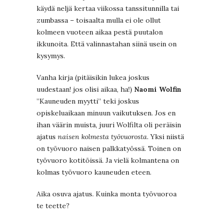
käydä neljä kertaa viikossa tanssitunnilla tai
zumbassa – toisaalta mulla ei ole ollut
kolmeen vuoteen aikaa pestä puutalon
ikkunoita. Että valinnastahan siinä usein on
kysymys.
Vanha kirja (pitäisikin lukea joskus
uudestaan! jos olisi aikaa, ha!)
Naomi Wolfin
”Kauneuden myytti” teki joskus
opiskeluaikaan minuun vaikutuksen. Jos en
ihan väärin muista, juuri Wolfilta oli peräisin
ajatus
naisen kolmesta työvuorosta
. Yksi niistä
on työvuoro naisen palkkatyössä. Toinen on
työvuoro kotitöissä. Ja vielä kolmantena on
kolmas työvuoro kauneuden eteen.
Aika osuva ajatus. Kuinka monta työvuoroa
te teette?