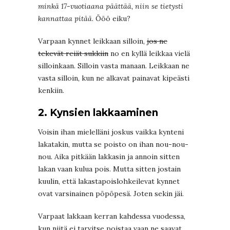
minkä 17-vuotiaana päättää, niin se tietysti
kannattaa pitää
. Ööö eiku?
Varpaan kynnet leikkaan silloin,
jos ne
tekevät reiät sukkiin
no en kyllä leikkaa vielä
silloinkaan. Silloin vasta manaan. Leikkaan ne
vasta silloin, kun ne alkavat painavat kipeästi
kenkiin.
2. Kynsien lakkaaminen
Voisin ihan mielelläni joskus vaikka kynteni
lakatakin, mutta se poisto on ihan nou-nou-
nou. Aika pitkään lakkasin ja annoin sitten
lakan vaan kulua pois. Mutta sitten jostain
kuulin, että lakastapoislohkeilevat kynnet
ovat varsinainen pöpöpesä. Joten sekin jäi.
Varpaat lakkaan kerran kahdessa vuodessa,
kun niitä ei tarvitse poistaa vaan ne saavat