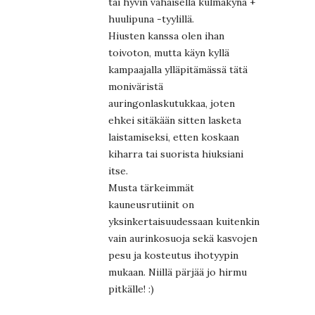
tai hyvin vähäisellä kulmakynä +
huulipuna -tyylillä.
Hiusten kanssa olen ihan
toivoton, mutta käyn kyllä
kampaajalla ylläpitämässä tätä
moniväristä
auringonlaskutukkaa, joten
ehkei sitäkään sitten lasketa
laistamiseksi, etten koskaan
kiharra tai suorista hiuksiani
itse.
Musta tärkeimmät
kauneusrutiinit on
yksinkertaisuudessaan kuitenkin
vain aurinkosuoja sekä kasvojen
pesu ja kosteutus ihotyypin
mukaan. Niillä pärjää jo hirmu
pitkälle! :)