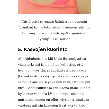
Tästä voisi varmaan halutessaan bongata
(ainakin) kolme tekemätöntä kauneusrutiinia.
Mä bongaan vaan zumbanjälkeispunaisen
hyvänfiiliksennaisen.
5. Kasvojen kuorinta
Ahhhhhahahaaha. Mä kävin ihoanalyysissa
viime syksynä ja mun ihoa kehuttiin, että
hyvin on kuorittu
, ei kuollutta ihosolukkoa
(tai mitänytonkaan) – ja jatka samaa rataa ja
samoilla aineilla. Nyökkäilin vaan, että juu juu
kiva. Todellisuudessa edellisenä iltana kuorin
kyllä mun vanhalla LV:n kuorinta-aineella,
mutta sitä ennen en ollut käyttänyt ainakaan
vuoteen mitään kasvojen (saatikka vartalon)