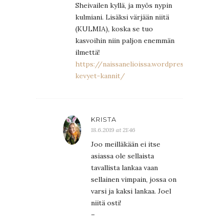
Sheivailen kyllä, ja myös nypin
kulmiani. Lisäksi värjään niitä
(KULMIA), koska se tuo
kasvoihin niin paljon enemmän
ilmettä!
https://naissanelioissa.wordpress.com/201
kevyet-kannit/
KRISTA
18.6.2019 at 21:46
Joo meilläkään ei itse
asiassa ole sellaista
tavallista lankaa vaan
sellainen vimpain, jossa on
varsi ja kaksi lankaa. Joel
niitä osti!
–