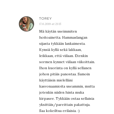
TOREY
17.6.2019 at 21:15
Mä käytän useimmiten
hoitoainetta. Hammaslangan
sijasta tykkään lankaimesta.
Kynsiä kyllä sekä lakkaan,
leikkaan, että viilaan. Etenkin
sormen kynnet viilaan viikoittain.
Ihon kuorinta on kyllä sellanen
johon pitäis panostaa. Samoin
käyttäisin mielelläni
kasvonaamioita useammin, mutta
jotenkin niiden hinta muka
kirpasee. Tykkään ostaa sellaisia
yksittäis/pareittain pakattuja.
Saa kokeiltua erilaisia. :)