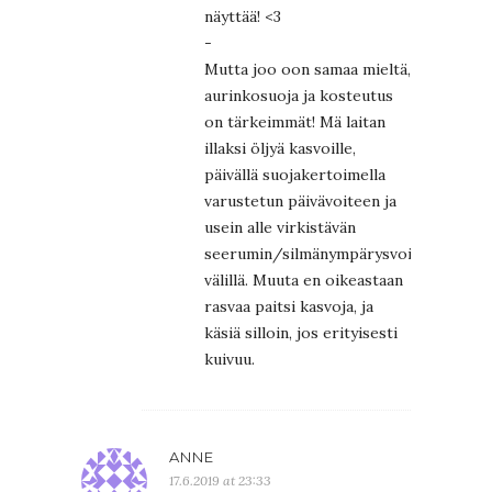
näyttää! <3
-
Mutta joo oon samaa mieltä,
aurinkosuoja ja kosteutus
on tärkeimmät! Mä laitan
illaksi öljyä kasvoille,
päivällä suojakertoimella
varustetun päivävoiteen ja
usein alle virkistävän
seerumin/silmänympärysvoiteenkin
välillä. Muuta en oikeastaan
rasvaa paitsi kasvoja, ja
käsiä silloin, jos erityisesti
kuivuu.
ANNE
17.6.2019 at 23:33