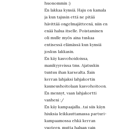
huonommin :)
En lakkaa kynsiä. Haju on kamala
ja kun tajusin että ne pitää
hävittää ongelmajätteenä, niin en
enää halua itselle. Poistaminen
oli mulle myös aina tuskaa
entisessä elämässä kun kynsiä
joskus lakkasin.
En käy kasvohoidoissa,
manikyyreissa tms. Ajatuskin
tuntuu ihan karsealta. Sain
kerran lahjaksi lahjakortin
kauneushoitolaan kasvohoitoon.
En mennyt, vaan lahjakortti
vanheni :/
En käy kampaajalla…tai siis käyn
hiuksia leikkauttamassa parturi-
kampaamossa ehkä kerran
vuoteen, mutta haluan vain