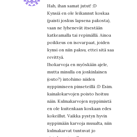
Hah, ihan samat jutut! :D
Kynsiä en ole leikannut koskaa
(paisti joskus lapsena pakosta),
vaan ne lyhenevät itsestään
katkeamalla tai repimällä. Ainoa
poikkeus on isovarpaat, joiden
kynsi on niin paksu, ettei sitä saa
revittyä.
Ihokarvoja en myöskään ajele,
mutta minulla on jonkinlainen
(outo?) intohimo niiden
nyppimiseen pinseteillä :D Esim.
kainalokarvojen poisto hoituu
näin. Kulmakarvojen nyppimistä
en ole kuitenkaan koskaan edes
kokeillut. Vaikka pystyn hyvin
nyppimään karvoja muualta, niin
kulmakarvat tuntuvat jo