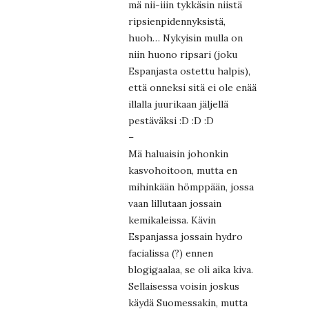
mä nii-iiin tykkäsin niistä
ripsienpidennyksistä,
huoh… Nykyisin mulla on
niin huono ripsari (joku
Espanjasta ostettu halpis),
että onneksi sitä ei ole enää
illalla juurikaan jäljellä
pestäväksi :D :D :D
–
Mä haluaisin johonkin
kasvohoitoon, mutta en
mihinkään hömppään, jossa
vaan lillutaan jossain
kemikaleissa. Kävin
Espanjassa jossain hydro
facialissa (?) ennen
blogigaalaa, se oli aika kiva.
Sellaisessa voisin joskus
käydä Suomessakin, mutta