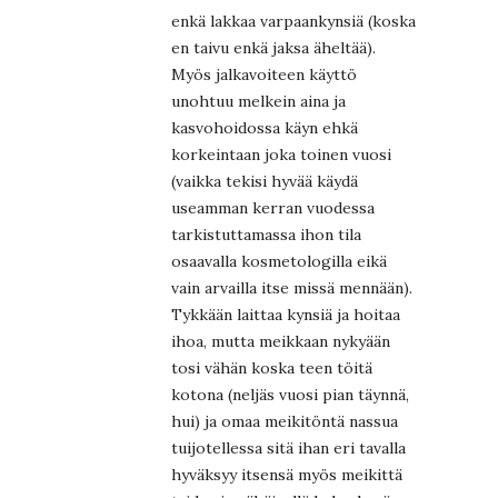
enkä lakkaa varpaankynsiä (koska
en taivu enkä jaksa äheltää).
Myös jalkavoiteen käyttö
unohtuu melkein aina ja
kasvohoidossa käyn ehkä
korkeintaan joka toinen vuosi
(vaikka tekisi hyvää käydä
useamman kerran vuodessa
tarkistuttamassa ihon tila
osaavalla kosmetologilla eikä
vain arvailla itse missä mennään).
Tykkään laittaa kynsiä ja hoitaa
ihoa, mutta meikkaan nykyään
tosi vähän koska teen töitä
kotona (neljäs vuosi pian täynnä,
hui) ja omaa meikitöntä nassua
tuijotellessa sitä ihan eri tavalla
hyväksyy itsensä myös meikittä