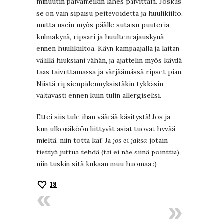
minuutin päivämeikin lähes päivittäin. Joskus
se on vain sipaisu peitevoidetta ja huulikiilto,
mutta usein myös päälle sutaisu puuteria,
kulmakynä, ripsari ja huultenrajauskynä
ennen huulikiiltoa. Käyn kampaajalla ja laitan
välillä hiuksiani vähän, ja ajattelin myös käydä
taas taivuttamassa ja värjäämässä ripset pian.
Niistä ripsienpidennyksistäkin tykkäsin
valtavasti ennen kuin tulin allergiseksi.
Ettei siis tule ihan väärää käsitystä! Jos ja
kun ulkonäköön liittyvät asiat tuovat hyvää
mieltä, niin totta kai! Ja
jos ei jaksa
jotain
tiettyä juttua tehdä (tai ei näe siinä pointtia),
niin tuskin sitä kukaan muu huomaa :)
18