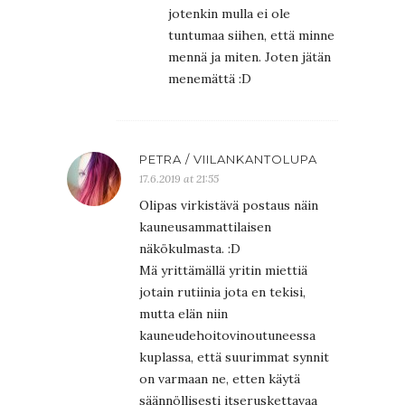
jotenkin mulla ei ole
tuntumaa siihen, että minne
mennä ja miten. Joten jätän
menemättä :D
PETRA / VIILANKANTOLUPA
17.6.2019 at 21:55
Olipas virkistävä postaus näin
kauneusammattilaisen
näkökulmasta. :D
Mä yrittämällä yritin miettiä
jotain rutiinia jota en tekisi,
mutta elän niin
kauneudehoitovinoutuneessa
kuplassa, että suurimmat synnit
on varmaan ne, etten käytä
säännöllisesti itseruskettavaa