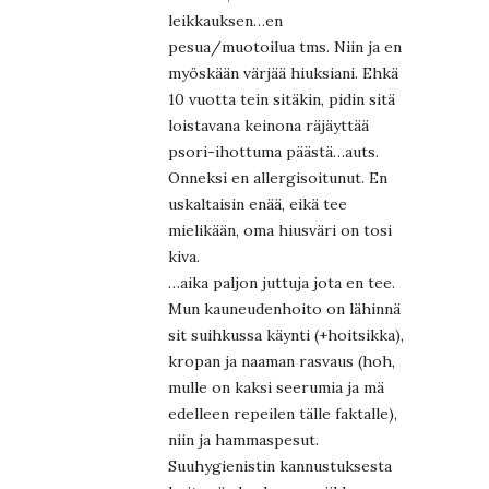
leikkauksen…en
pesua/muotoilua tms. Niin ja en
myöskään värjää hiuksiani. Ehkä
10 vuotta tein sitäkin, pidin sitä
loistavana keinona räjäyttää
psori-ihottuma päästä…auts.
Onneksi en allergisoitunut. En
uskaltaisin enää, eikä tee
mielikään, oma hiusväri on tosi
kiva.
…aika paljon juttuja jota en tee.
Mun kauneudenhoito on lähinnä
sit suihkussa käynti (+hoitsikka),
kropan ja naaman rasvaus (hoh,
mulle on kaksi seerumia ja mä
edelleen repeilen tälle faktalle),
niin ja hammaspesut.
Suuhygienistin kannustuksesta