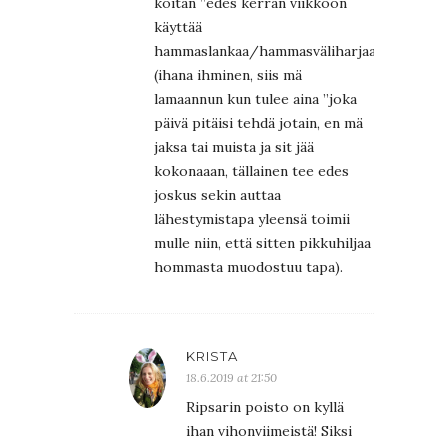
koitan ”edes kerran viikkoon
käyttää
hammaslankaa/hammasväliharjaa”
(ihana ihminen, siis mä
lamaannun kun tulee aina ”joka
päivä pitäisi tehdä jotain, en mä
jaksa tai muista ja sit jää
kokonaaan, tällainen tee edes
joskus sekin auttaa
lähestymistapa yleensä toimii
mulle niin, että sitten pikkuhiljaa
hommasta muodostuu tapa).
KRISTA
18.6.2019 at 21:50
Ripsarin poisto on kyllä
ihan vihonviimeistä! Siksi