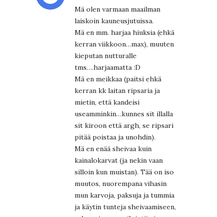
Mä olen varmaan maailman
laiskoin kauneusjutuissa.
Mä en mm. harjaa hiuksia (ehkä
kerran viikkoon…max), muuten
kieputan nutturalle
tms….harjaamatta :D
Mä en meikkaa (paitsi ehkä
kerran kk laitan ripsaria ja
mietin, että kandeisi
useamminkin…kunnes sit illalla
sit kiroon että argh, se ripsari
pitää poistaa ja unohdin).
Mä en enää sheivaa kuin
kainalokarvat (ja nekin vaan
silloin kun muistan). Tää on iso
muutos, nuorempana vihasin
mun karvoja, paksuja ja tummia
ja käytin tunteja sheivaamiseen,