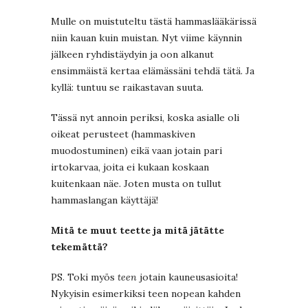
Mulle on muistuteltu tästä hammaslääkärissä
niin kauan kuin muistan. Nyt viime käynnin
jälkeen ryhdistäydyin ja oon alkanut
ensimmäistä kertaa elämässäni tehdä tätä. Ja
kyllä: tuntuu se raikastavan suuta.
Tässä nyt annoin periksi, koska asialle oli
oikeat perusteet (hammaskiven
muodostuminen) eikä vaan jotain pari
irtokarvaa, joita ei kukaan koskaan
kuitenkaan näe. Joten musta on tullut
hammaslangan käyttäjä!
Mitä te muut teette ja mitä jätätte
tekemättä?
PS. Toki myös
teen
jotain kauneusasioita!
Nykyisin esimerkiksi teen nopean kahden