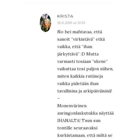
KRISTA
18.6.2019 at 21:53
No hei mahtavaa, että
sanoit ”virkistävä” etkä
vaikka, että ”ihan
järkyttävä” :D Mutta
varmasti tosiaan ”skene”
vaikuttaa tosi paljon siihen,
miten kaikkia rutiineja
vaikka pidetään ihan
tavallisina ja arkipäiväisinä!
–
Monenvärinen
auringonlaskutukka näyttää
IHANALTA! Tuun sun
tontille seuraavaksi
kurkistamaan, että miltä se