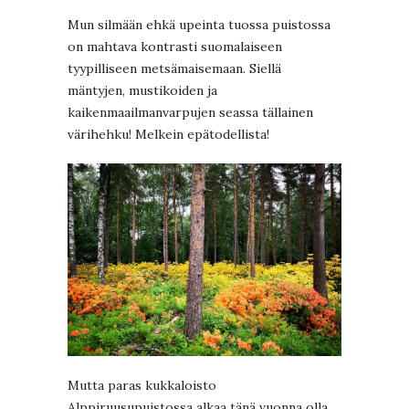
Mun silmään ehkä upeinta tuossa puistossa
on mahtava kontrasti suomalaiseen
tyypilliseen metsämaisemaan. Siellä
mäntyjen, mustikoiden ja
kaikenmaailmanvarpujen seassa tällainen
värihehku! Melkein epätodellista!
Mutta paras kukkaloisto
Alppiruusupuistossa alkaa tänä vuonna olla