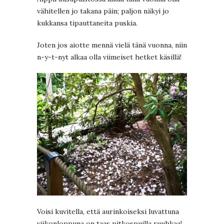
vähitellen jo takana päin; paljon näkyi jo
kukkansa tipauttaneita puskia.
Joten jos aiotte mennä vielä tänä vuonna, niin
n-y-t-nyt alkaa olla viimeiset hetket käsillä!
Voisi kuvitella, että aurinkoiseksi luvattuna
viikonloppuna on taas pitkospuilla ruuhkaa!