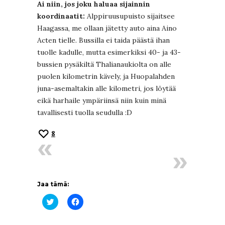
Ai niin, jos joku haluaa sijainnin
koordinaatit:
Alppiruusupuisto sijaitsee
Haagassa, me ollaan jätetty auto aina Aino
Acten tielle. Bussilla ei taida päästä ihan
tuolle kadulle, mutta esimerkiksi 40- ja 43-
bussien pysäkiltä Thalianaukiolta on alle
puolen kilometrin kävely, ja Huopalahden
juna-asemaltakin alle kilometri, jos löytää
eikä harhaile ympäriinsä niin kuin minä
tavallisesti tuolla seudulla :D
8
Jaa tämä:
Jaa
Jaa
Twitterissä(Avautuu
Facebookissa(Avautuu
uudessa
uudessa
ikkunassa)
ikkunassa)