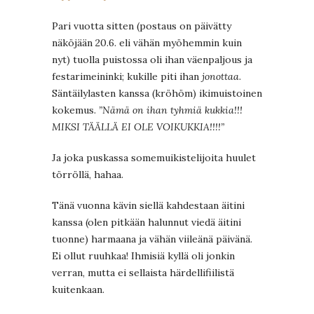
Pari vuotta sitten (postaus on päivätty
näköjään 20.6. eli vähän myöhemmin kuin
nyt) tuolla puistossa oli ihan väenpaljous ja
festarimeininki; kukille piti ihan
jonottaa
.
Säntäilylasten kanssa (kröhöm) ikimuistoinen
kokemus.
”Nämä on ihan tyhmiä kukkia!!!
MIKSI TÄÄLLÄ EI OLE VOIKUKKIA!!!!”
Ja joka puskassa somemuikistelijoita huulet
törröllä, hahaa.
Tänä vuonna kävin siellä kahdestaan äitini
kanssa (olen pitkään halunnut viedä äitini
tuonne) harmaana ja vähän viileänä päivänä.
Ei ollut ruuhkaa! Ihmisiä kyllä oli jonkin
verran, mutta ei sellaista härdellifiilistä
kuitenkaan.