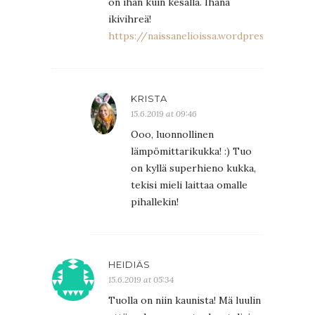
on ihan kuin kesällä. Ihana
ikivihreä!
https://naissanelioissa.wordpress.com/20
KRISTA
15.6.2019 at 09:46
Ooo, luonnollinen
lämpömittarikukka! :) Tuo
on kyllä superhieno kukka,
tekisi mieli laittaa omalle
pihallekin!
HEIDIÄS
15.6.2019 at 05:34
Tuolla on niin kaunista! Mä luulin