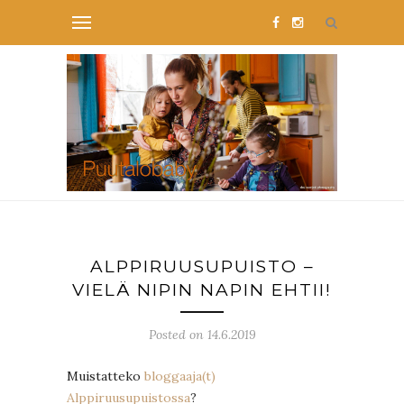
ALPPIRUUSUPUISTO –
VIELÄ NIPIN NAPIN EHTII!
Posted on 14.6.2019
Muistatteko
bloggaaja(t)
Alppiruusupuistossa
?