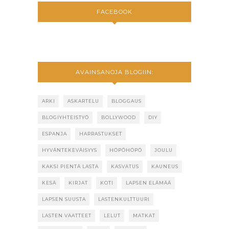
FACEBOOK
AVAINSANOJA BLOGIIN:
ARKI
ASKARTELU
BLOGGAUS
BLOGIYHTEISTYÖ
BOLLYWOOD
DIY
ESPANJA
HARRASTUKSET
HYVÄNTEKEVÄISYYS
HÖPÖHÖPÖ
JOULU
KAKSI PIENTÄ LASTA
KASVATUS
KAUNEUS
KESÄ
KIRJAT
KOTI
LAPSEN ELÄMÄÄ
LAPSEN SUUSTA
LASTENKULTTUURI
LASTEN VAATTEET
LELUT
MATKAT