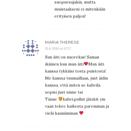
suopursujakin, mutta
muistaakseni ei mitenkään
erityisen paljon!
MARIA THERESE
15.6.2019 at 07:17
Sun äiti on nuorekas! Saman
ikäinen kun mun äiti
Mun äiti
kanssa tykkäisi tosta puistosta!
Me kanssa tuumaillaan, just äidin
kanssa, että miten se kahvila
sopisi just sinne tai
Tänne
kahvi,pullat jätskit ym
vaan tekee kaikesta paremman ja
vielä kauniimman