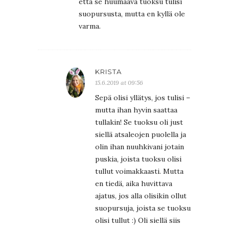
että se huumaava tuoksu tulisi
suopursusta, mutta en kyllä ole
varma.
KRISTA
15.6.2019 at 09:56
Sepä olisi yllätys, jos tulisi –
mutta ihan hyvin saattaa
tullakin! Se tuoksu oli just
siellä atsaleojen puolella ja
olin ihan nuuhkivani jotain
puskia, joista tuoksu olisi
tullut voimakkaasti. Mutta
en tiedä, aika huvittava
ajatus, jos alla olisikin ollut
suopursuja, joista se tuoksu
olisi tullut :) Oli siellä siis