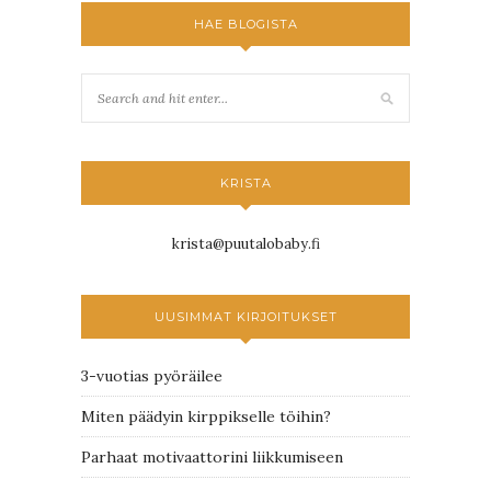
HAE BLOGISTA
KRISTA
krista@puutalobaby.fi
UUSIMMAT KIRJOITUKSET
3-vuotias pyöräilee
Miten päädyin kirppikselle töihin?
Parhaat motivaattorini liikkumiseen