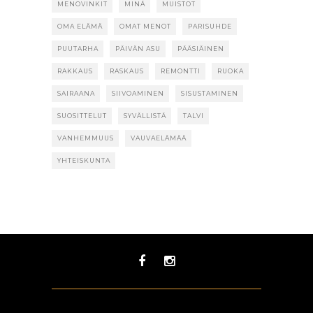
MENOVINKIT
MINÄ
MUISTOT
OMA ELÄMÄ
OMAT MENOT
PARISUHDE
PUUTARHA
PÄIVÄN ASU
PÄÄSIÄINEN
RAKKAUS
RASKAUS
REMONTTI
RUOKA
SAIRAANA
SIIVOAMINEN
SISUSTAMINEN
SUOSITTELUT
SYVÄLLISTÄ
TALVI
VANHEMMUUS
VAUVAELÄMÄÄ
YHTEISKUNTA