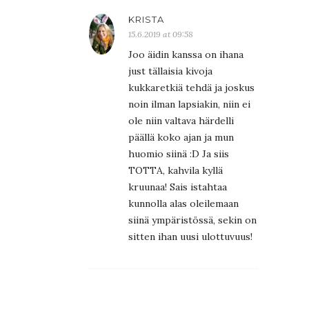
KRISTA
15.6.2019 at 09:58
Joo äidin kanssa on ihana
just tällaisia kivoja
kukkaretkiä tehdä ja joskus
noin ilman lapsiakin, niin ei
ole niin valtava härdelli
päällä koko ajan ja mun
huomio siinä :D Ja siis
TOTTA, kahvila kyllä
kruunaa! Sais istahtaa
kunnolla alas oleilemaan
siinä ympäristössä, sekin on
sitten ihan uusi ulottuvuus!