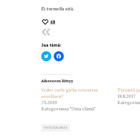
Ei turmella sitä.
48
Jaa tämä:
Jaa
Jaa
Twitterissä(Avautuu
Facebookissa(Avautuu
uudessa
uudessa
ikkunassa)
ikkunassa)
Aiheeseen liittyy
Voiko curly girlia toteuttaa
Tytöistä j
soveltaen?
18.8.2017
7.5.2019
Kategoria
Kategoriassa "Oma elämä"
YHTEISKUNTA