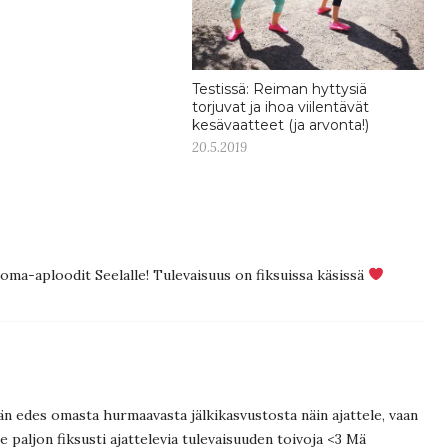
Testissä: Reiman hyttysiä
torjuvat ja ihoa viilentävät
kesävaatteet (ja arvonta!)
20.5.2019
isoma-aploodit Seelalle! Tulevaisuus on fiksuissa käsissä
n edes omasta hurmaavasta jälkikasvustosta näin ajattele, vaan
 paljon fiksusti ajattelevia tulevaisuuden toivoja <3 Mä