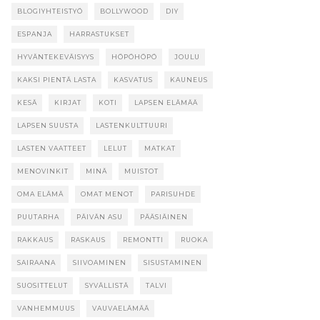
BLOGIYHTEISTYÖ
BOLLYWOOD
DIY
ESPANJA
HARRASTUKSET
HYVÄNTEKEVÄISYYS
HÖPÖHÖPÖ
JOULU
KAKSI PIENTÄ LASTA
KASVATUS
KAUNEUS
KESÄ
KIRJAT
KOTI
LAPSEN ELÄMÄÄ
LAPSEN SUUSTA
LASTENKULTTUURI
LASTEN VAATTEET
LELUT
MATKAT
MENOVINKIT
MINÄ
MUISTOT
OMA ELÄMÄ
OMAT MENOT
PARISUHDE
PUUTARHA
PÄIVÄN ASU
PÄÄSIÄINEN
RAKKAUS
RASKAUS
REMONTTI
RUOKA
SAIRAANA
SIIVOAMINEN
SISUSTAMINEN
SUOSITTELUT
SYVÄLLISTÄ
TALVI
VANHEMMUUS
VAUVAELÄMÄÄ