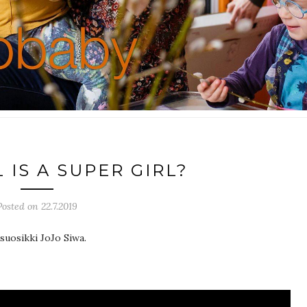
 IS A SUPER GIRL?
Posted on 22.7.2019
 suosikki JoJo Siwa.