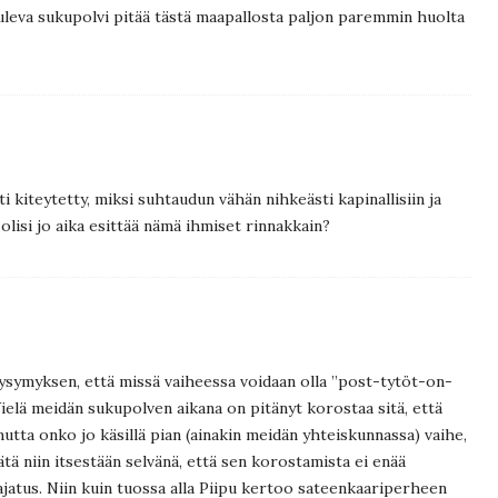
tuleva sukupolvi pitää tästä maapallosta paljon paremmin huolta
ti kiteytetty, miksi suhtaudun vähän nihkeästi kapinallisiin ja
 olisi jo aika esittää nämä ihmiset rinnakkain?
ysymyksen, että missä vaiheessa voidaan olla ”post-tytöt-on-
ielä meidän sukupolven aikana on pitänyt korostaa sitä, että
, mutta onko jo käsillä pian (ainakin meidän yhteiskunnassa) vaihe,
tätä niin itsestään selvänä, että sen korostamista ei enää
ajatus. Niin kuin tuossa alla Piipu kertoo sateenkaariperheen