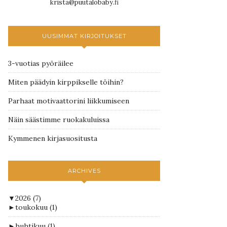
krista@puutalobaby.fi
UUSIMMAT KIRJOITUKSET
3-vuotias pyöräilee
Miten päädyin kirppikselle töihin?
Parhaat motivaattorini liikkumiseen
Näin säästimme ruokakuluissa
Kymmenen kirjasuositusta
ARCHIVES
▼
2026
(7)
►
toukokuu
(1)
►
huhtikuu
(1)