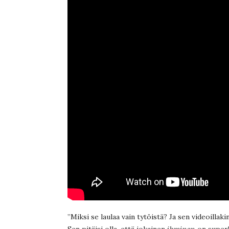
”Miksi se laulaa vain tytöistä? Ja sen videoillaki
Sen pitäisi olla, että jokainen
ihminen
on super!