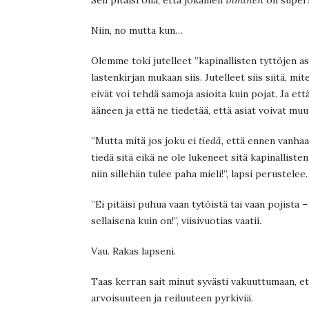
Niin, no mutta kun…
Olemme toki jutelleet ”kapinallisten tyttöjen a
lastenkirjan mukaan siis. Jutelleet siis siitä, mit
eivät voi tehdä samoja asioita kuin pojat. Ja että
ääneen ja että ne tiedetää, että asiat voivat muu
”Mutta mitä jos joku ei
tiedä
, että ennen vanhaa
tiedä sitä eikä ne ole lukeneet sitä kapinallisten 
niin sillehän tulee paha mieli!”, lapsi perustelee.
”Ei pitäisi puhua vaan tytöistä tai vaan pojista 
sellaisena kuin on!”, viisivuotias vaatii.
Vau. Rakas lapseni.
Taas kerran sait minut syvästi vakuuttumaan, ett
arvoisuuteen ja reiluuteen pyrkiviä.