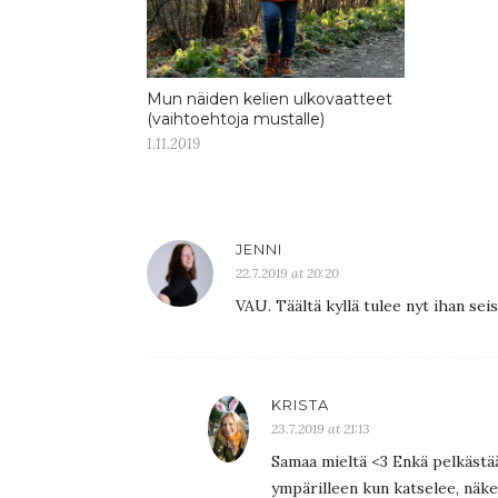
Mun näiden kelien ulkovaatteet
(vaihtoehtoja mustalle)
1.11.2019
JENNI
22.7.2019 at 20:20
VAU. Täältä kyllä tulee nyt ihan se
KRISTA
23.7.2019 at 21:13
Samaa mieltä <3 Enkä pelkästää
ympärilleen kun katselee, näkee