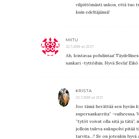
vilpittömästi uskon, että tuo 
kuin edeltäjänsä!
MIITU
22.7.2019 at 21:37
Ah, loistavaa pohdintaa! Täydellises
sankari -tyttöihin. Hyvä Seela! Eikö
KRISTA
23.7.2019 at 21:17
Joo tämä herättää sen hyvän k
supersankareita” -vaiheessa. V
”tytöt voivat olla sitä ja tätä”
jolloin tuleva sukupolvi pitää 
tarvita…? Se on jotenkin hyvä 