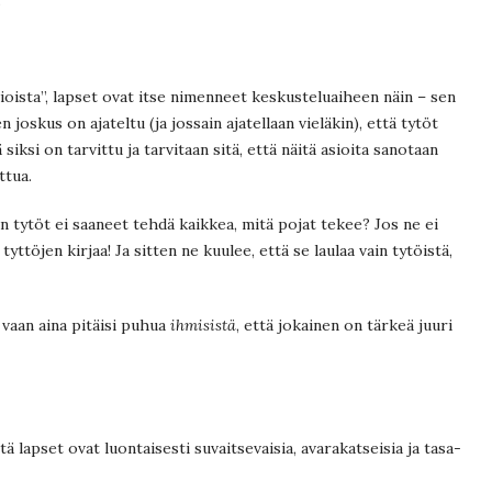
sioista”, lapset ovat itse nimenneet keskusteluaiheen näin – sen
en joskus on ajateltu (ja jossain ajatellaan vieläkin), että tytöt
 siksi on tarvittu ja tarvitaan sitä, että näitä asioita sanotaan
ttua.
n tytöt ei saaneet tehdä kaikkea, mitä pojat tekee? Jos ne ei
tyttöjen kirjaa! Ja sitten ne kuulee, että se laulaa vain tytöistä,
– vaan aina pitäisi puhua
ihmisistä
, että jokainen on tärkeä juuri
ä lapset ovat luontaisesti suvaitsevaisia, avarakatseisia ja tasa-