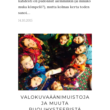
kahdesti oli pudonnut aiemminkin (ai minäkö
muka kömpelö?), mutta kolmas kerta toden
sanoi.…
14.10.2015
VALOKUVAÄÄNIMUISTOJA
JA MUUTA
PUOLIHYSTEERISTÄ