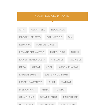
AVAINSANOJA BLOGIIN:
ARKI
ASKARTELU
BLOGGAUS
BLOGIYHTEISTYÖ
BOLLYWOOD
DIY
ESPANJA
HARRASTUKSET
HYVÄNTEKEVÄISYYS
HÖPÖHÖPÖ
JOULU
KAKSI PIENTÄ LASTA
KASVATUS
KAUNEUS
KESÄ
KIRJAT
KOTI
LAPSEN ELÄMÄÄ
LAPSEN SUUSTA
LASTENKULTTUURI
LASTEN VAATTEET
LELUT
MATKAT
MENOVINKIT
MINÄ
MUISTOT
OMA ELÄMÄ
OMAT MENOT
PARISUHDE
PUUTARHA
PÄIVÄN ASU
PÄÄSIÄINEN