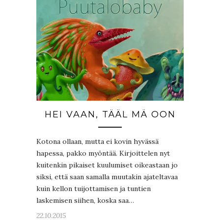
HEI VAAN, TÄÄL MÄ OON
Kotona ollaan, mutta ei kovin hyvässä
hapessa, pakko myöntää. Kirjoittelen nyt
kuitenkin pikaiset kuulumiset oikeastaan jo
siksi, että saan samalla muutakin ajateltavaa
kuin kellon tuijottamisen ja tuntien
laskemisen siihen, koska saa…
22.10.2015