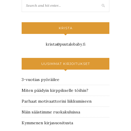
KRISTA
krista@puutalobaby.fi
UUSIMMAT KIRJOITUKSET
3-vuotias pyöräilee
Miten päädyin kirppikselle töihin?
Parhaat motivaattorini liikkumiseen
Näin säästimme ruokakuluissa
Kymmenen kirjasuositusta