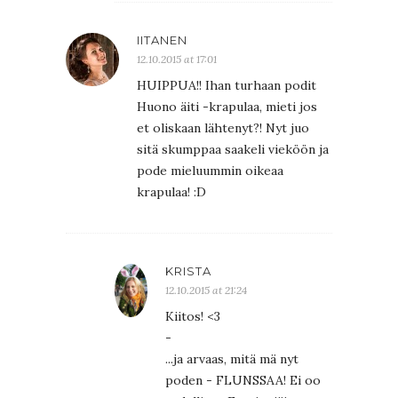
IITANEN
12.10.2015 at 17:01
HUIPPUA!! Ihan turhaan podit
Huono äiti -krapulaa, mieti jos
et oliskaan lähtenyt?! Nyt juo
sitä skumppaa saakeli vieköön ja
pode mieluummin oikeaa
krapulaa! :D
KRISTA
12.10.2015 at 21:24
Kiitos! <3
-
...ja arvaas, mitä mä nyt
poden - FLUNSSAA! Ei oo