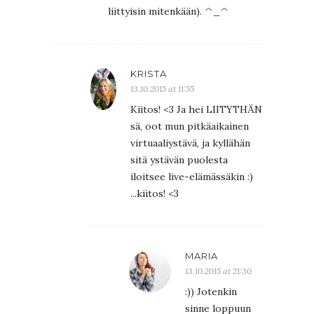
liittyisin mitenkään). ^_^
KRISTA
13.10.2015 at 11:55
Kiitos! <3 Ja hei LIITYTHÄN
sä, oot mun pitkäaikainen
virtuaaliystävä, ja kyllähän
sitä ystävän puolesta
iloitsee live-elämässäkin :)
...kiitos! <3
MARIA
13.10.2015 at 21:30
:)) Jotenkin
sinne loppuun