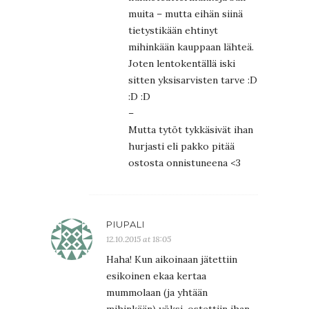
muita – mutta eihän siinä
tietystikään ehtinyt
mihinkään kauppaan lähteä.
Joten lentokentällä iski
sitten yksisarvisten tarve :D
:D :D
–
Mutta tytöt tykkäsivät ihan
hurjasti eli pakko pitää
ostosta onnistuneena <3
PIUPALI
12.10.2015 at 18:05
Haha! Kun aikoinaan jätettiin
esikoinen ekaa kertaa
mummolaan (ja yhtään