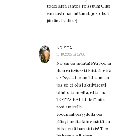
todellakin lähteä reissuun! Olisi
varmasti harmittanut, jos olisit
jättänyt väliin :)
KRISTA
13.10.2015 at 12:00
No sanos muuta! Piti Joelia
ihan erityisesti kiittää, että
se ”sysäsi” mua lähtemään –
jos se ei olisi aktiivisesti
ollut sitä mieltä, että ”no
TOTTA KAI lähdet”, niin
tosi suurella
todennäköisyydellä ois
jäänyt multa lähtemättä. Ja
hitsi, että harmittais! Tuo