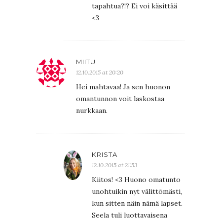
tapahtua?!? Ei voi käsittää
<3
MIITU
12.10.2015 at 20:20
Hei mahtavaa! Ja sen huonon
omantunnon voit laskostaa
nurkkaan.
KRISTA
12.10.2015 at 21:53
Kiitos! <3 Huono omatunto
unohtuikin nyt välittömästi,
kun sitten näin nämä lapset.
Seela tuli luottavaisena