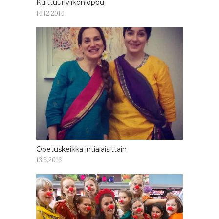
Kulttuuriviikonloppu
14.12.2014
Opetuskeikka intialaisittain
13.3.2016