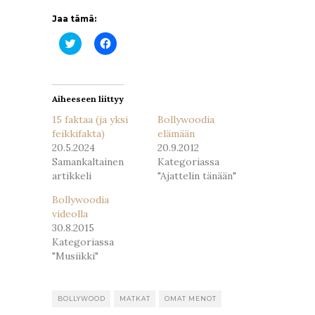
Jaa tämä:
Jaa
Jaa
Twitterissä(Avautuu
Facebookissa(Avautuu
uudessa
uudessa
ikkunassa)
ikkunassa)
Aiheeseen liittyy
15 faktaa (ja yksi
Bollywoodia
feikkifakta)
elämään
20.5.2024
20.9.2012
Samankaltainen
Kategoriassa
artikkeli
"Ajattelin tänään"
Bollywoodia
videolla
30.8.2015
Kategoriassa
"Musiikki"
BOLLYWOOD
MATKAT
OMAT MENOT