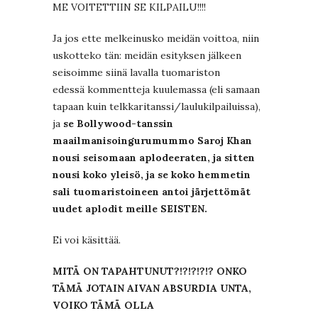
ME VOITETTIIN SE KILPAILU!!!!
Ja jos ette melkeinusko meidän voittoa, niin
uskotteko tän: meidän esityksen jälkeen
seisoimme siinä lavalla tuomariston
edessä kommentteja kuulemassa (eli samaan
tapaan kuin telkkaritanssi/laulukilpailuissa),
ja
se Bollywood-tanssin
maailmanisoingurumummo Saroj Khan
nousi seisomaan aplodeeraten, ja sitten
nousi koko yleisö, ja se koko hemmetin
sali tuomaristoineen antoi järjettömät
uudet aplodit meille SEISTEN.
Ei voi käsittää.
MITÄ ON TAPAHTUNUT?!?!?!?!? ONKO
TÄMÄ JOTAIN AIVAN ABSURDIA UNTA,
VOIKO TÄMÄ OLLA