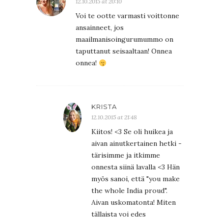
12.10.2015 at 20:10
Voi te ootte varmasti voittonne
ansainneet, jos
maailmanisoingurumummo on
taputtanut seisaaltaan! Onnea
onnea!
KRISTA
12.10.2015 at 21:48
Kiitos! <3 Se oli huikea ja
aivan ainutkertainen hetki -
tärisimme ja itkimme
onnesta siinä lavalla <3 Hän
myös sanoi, että "you make
the whole India proud".
Aivan uskomatonta! Miten
tällaista voi edes