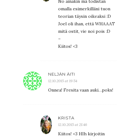
No ainakin mä todistan
omalla esimerkilläni tuon
teorian täysin oikeaksi :D
Joel oli ihan, että WHAAAT
mitä ostit, vie noi pois :D
–
Kiitos! <3
NELJÄN ÄITI
12.10.2015 at 19:54
Onnea! Fresita vaan auki…poks!
KRISTA
12.10.2015 at 21:46
Kiitos! <3 HIh kirjoitin