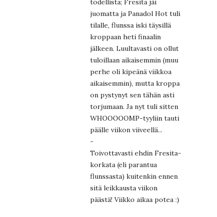
todellista; Fresita jäi
juomatta ja Panadol Hot tuli
tilalle, flunssa iski täysillä
kroppaan heti finaalin
jälkeen. Luultavasti on ollut
tuloillaan aikaisemmin (muu
perhe oli kipeänä viikkoa
aikaisemmin), mutta kroppa
on pystynyt sen tähän asti
torjumaan. Ja nyt tuli sitten
WHOOOOOMP-tyyliin tauti
päälle viikon viiveellä...
-
Toivottavasti ehdin Fresita-
korkata (eli parantua
flunssasta) kuitenkin ennen
sitä leikkausta viikon
päästä! Viikko aikaa potea :)