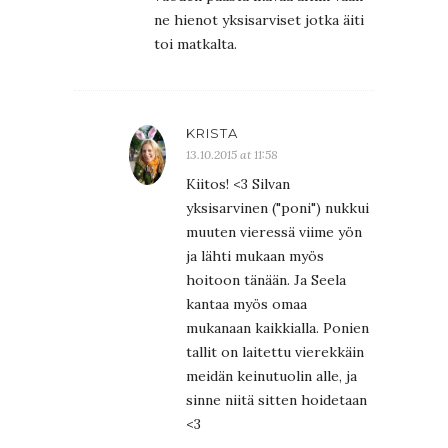
ne hienot yksisarviset jotka äiti
toi matkalta.
KRISTA
13.10.2015 at 11:58
Kiitos! <3 Silvan
yksisarvinen ("poni") nukkui
muuten vieressä viime yön
ja lähti mukaan myös
hoitoon tänään. Ja Seela
kantaa myös omaa
mukanaan kaikkialla. Ponien
tallit on laitettu vierekkäin
meidän keinutuolin alle, ja
sinne niitä sitten hoidetaan
<3