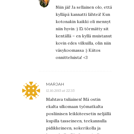
Niin jäi! Ja sellainen olo, että
kylläpä kannatti lähteä! Kun
kotonakin kaikki oli mennyt
niin hyvin :) Ei törmätty sit
kentällä – en kyllä muistanut
kovin edes vilkuilla, olin niin
väsykoomassa :) Kiitos
onnitteluista! <3
MARJAH
12.10.2015 at 22:35
Mahtava tuliainen! Mä ostin
ekalta ulkomaan työmatkalta
posliinisen leikkiteesetin neljällä
kupilla tasseineen, teekannulla
pidikkeineen, sokerikolla ja