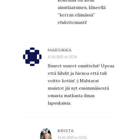
kokemus oli aivan
ainutlaatuinen, kliseellä
”kerran elämässä”
ehdottomasti!
MARSIKKA
12.10.2015 at 22:24
Suuret suuret onnittelut! Upeaa
että lähdit ja hienoa että tuli
voitto kotiin! :) Mahtavat
muistot jäi nyt ensimmäisestä
omasta matkasta ilman
lapsukaisia.
KRISTA
13.10.2015 at 12:02