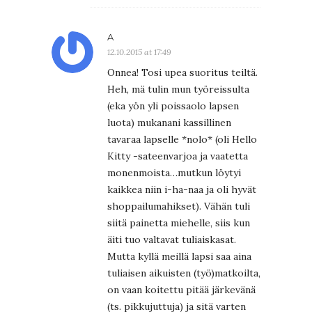
A
12.10.2015 at 17:49
Onnea! Tosi upea suoritus teiltä.
Heh, mä tulin mun työreissulta
(eka yön yli poissaolo lapsen
luota) mukanani kassillinen
tavaraa lapselle *nolo* (oli Hello
Kitty -sateenvarjoa ja vaatetta
monenmoista…mutkun löytyi
kaikkea niin i-ha-naa ja oli hyvät
shoppailumahikset). Vähän tuli
siitä painetta miehelle, siis kun
äiti tuo valtavat tuliaiskasat.
Mutta kyllä meillä lapsi saa aina
tuliaisen aikuisten (työ)matkoilta,
on vaan koitettu pitää järkevänä
(ts. pikkujuttuja) ja sitä varten