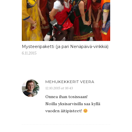
Mysteeripaketti (ja pari Nenäpäivä-vinkkiä)
6.11.2015
MEHUKEKKERIT VEERA
12.10.2015 at 16:43
Onnea ihan tosissaan!
Noilla yksisarvisilla saa kyllä
vuoden äitipisteet!