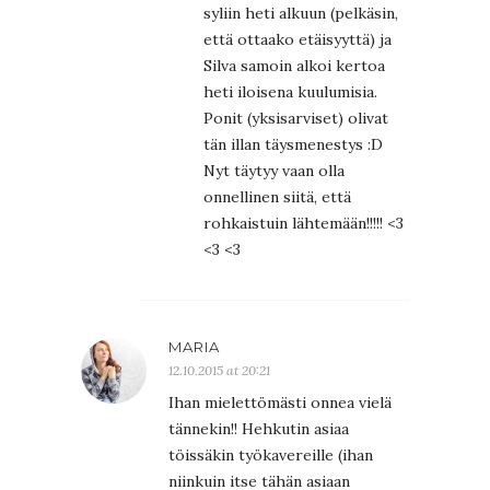
syliin heti alkuun (pelkäsin,
että ottaako etäisyyttä) ja
Silva samoin alkoi kertoa
heti iloisena kuulumisia.
Ponit (yksisarviset) olivat
tän illan täysmenestys :D
Nyt täytyy vaan olla
onnellinen siitä, että
rohkaistuin lähtemään!!!!! <3
<3 <3
MARIA
12.10.2015 at 20:21
Ihan mielettömästi onnea vielä
tännekin!! Hehkutin asiaa
töissäkin työkavereille (ihan
niinkuin itse tähän asiaan