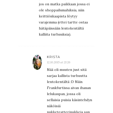
jos on matka paikkaan jossa ei
ole shoppailumahiksia, niin
keittiönkaapista löytyy
varajemma (ettei tartte ostaa
hätäpäissään lentokentältä
kalliita turhuuksia).
KRISTA
12.10.2015 at 21:26
Nää oli muuten just sitä
sarjaa kallista turhuutta
lentokentältä :D Näin
Frankfurtissa aivan ihanan
lelukaupan, jossa oli
sellaisia puisia käsintehdyn
näköisiä
nukketeatterinukkeja sun