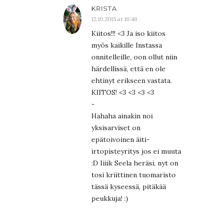
KRISTA
12.10.2015 at 16:46
Kiitos!!! <3 Ja iso kiitos
myös kaikille Instassa
onnitelleille, oon ollut niin
härdellissä, että en ole
ehtinyt erikseen vastata.
KIITOS! <3 <3 <3 <3
-
Hahaha ainakin noi
yksisarviset on
epätoivoinen äiti-
irtopisteyritys jos ei muuta
:D Iiiik Seela heräsi, nyt on
tosi kriittinen tuomaristo
tässä kyseessä, pitäkää
peukkuja! :)