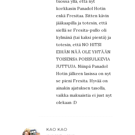
tuossa yllä, että nyt
korkkasin Panadol Hotin
enkä Fresitaa. Sitten kävin
jääkaapilla ja totesin, että
siellä se Fresita-pullo oli
kylmänä (tai kaksi pientä) ja
totesin, että NO HITSI
EIHÄN NÄÄ OLE YHTÄÄN
TOISENSA POISSULKEVIA
JUTTUJA. Niinpä Panadol
Hotin jälkeen lasissa on nyt
se pieni Fresita. Hyvää on
ainakin ajatuksen tasolla,
vaikka makuaistia ei just nyt
olekaan :D
KAO KAO