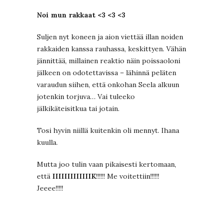
Noi mun rakkaat <3 <3 <3
Suljen nyt koneen ja aion viettää illan noiden
rakkaiden kanssa rauhassa, keskittyen. Vähän
jännittää, millainen reaktio näin poissaoloni
jälkeen on odotettavissa – lähinnä peläten
varaudun siihen, että onkohan Seela alkuun
jotenkin torjuva… Vai tuleeko
jälkikäteisitkua tai jotain.
Tosi hyvin niillä kuitenkin oli mennyt. Ihana
kuulla.
Mutta joo tulin vaan pikaisesti kertomaan,
että
IIIIIIIIIIIIIK
!!!!!! Me voitettiin!!!!!!
Jeeee!!!!!