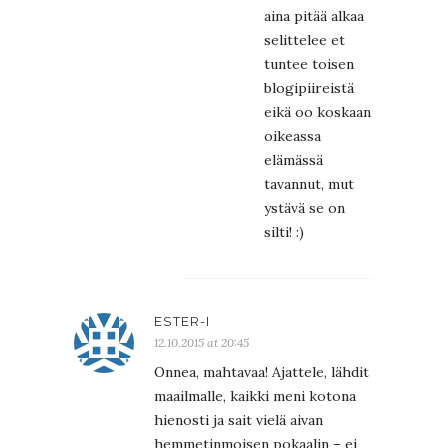
aina pitää alkaa
selittelee et
tuntee toisen
blogipiireistä
eikä oo koskaan
oikeassa
elämässä
tavannut, mut
ystävä se on
silti! :)
ESTER-I
12.10.2015 at 20:45
Onnea, mahtavaa! Ajattele, lähdit
maailmalle, kaikki meni kotona
hienosti ja sait vielä aivan
hemmetinmoisen pokaalin – ei