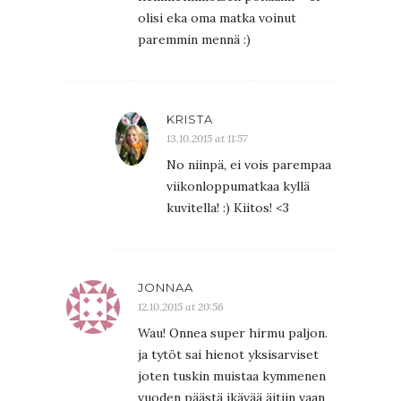
olisi eka oma matka voinut
paremmin mennä :)
KRISTA
13.10.2015 at 11:57
No niinpä, ei vois parempaa
viikonloppumatkaa kyllä
kuvitella! :) Kiitos! <3
JONNAA
12.10.2015 at 20:56
Wau! Onnea super hirmu paljon.
ja tytöt sai hienot yksisarviset
joten tuskin muistaa kymmenen
vuoden päästä ikävää äitiin vaan