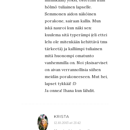
mihinkään) yöksi, ostettiin ihan
hölmö tuliainen lapselle.
Semmonen aidon näköinen
porakone, sairaan kallis. Mun
iskä nauroi kun näki sen:
kuulema sitä typerämpi (eli ettei
lelu ole mitenkään kehittävä tms
tärkeetä) ja kalliimpi tuliainen
mitä huonompi omatunto
vanhemmilla on. Noi yksisarviset
on aivan verrannollisia siihen
meidän porakoneeseen. Mut hei,
lapset tykkää! :D
Ja onnea! Ihana kun lähdit.
KRISTA
12.10.2015 at 21:42