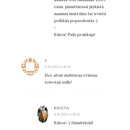
esim. jännittäessä jäykistä
naamaa mutruksi tai irvistä
pelkkää pepsodentia :)
–
Kiitos! Pidä peukkuja!
II
9.10.2015 at 18:52
Hei, aivan mahtavaa reissua
toivotan sulle!
KRISTA
9.10.2015 at 19:01
Kiitos! :) Jännittävää!