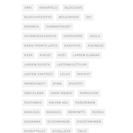
ARKI
ASKARTELU
BLOGGAUS
BLOGIYHTEISTYÖ
BOLLYWOOD
DIY
ESPANJA
HARRASTUKSET
HYVÄNTEKEVÄISYYS
HÖPÖHÖPÖ
JOULU
KAKSI PIENTÄ LASTA
KASVATUS
KAUNEUS
KESÄ
KIRJAT
KOTI
LAPSEN ELÄMÄÄ
LAPSEN SUUSTA
LASTENKULTTUURI
LASTEN VAATTEET
LELUT
MATKAT
MENOVINKIT
MINÄ
MUISTOT
OMA ELÄMÄ
OMAT MENOT
PARISUHDE
PUUTARHA
PÄIVÄN ASU
PÄÄSIÄINEN
RAKKAUS
RASKAUS
REMONTTI
RUOKA
SAIRAANA
SIIVOAMINEN
SISUSTAMINEN
SUOSITTELUT
SYVÄLLISTÄ
TALVI