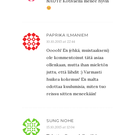
NAUTI! Kotiväellä menee hyvin
PAPRIKA ILMANIEM
10.10.2015 at 22:44
Ooooh! En (ehkä, muistaakseni)
ole kommentoinut tätä asiaa
ollenkaan, mutta ihan mieletön
juttu, että lähdit :) Varmasti
huikea kokemus! En malta
odottaa kuulumisia, miten tuo
reissu sitten meneekään!
SUNG NOHE
15.10.2015 at 12:04