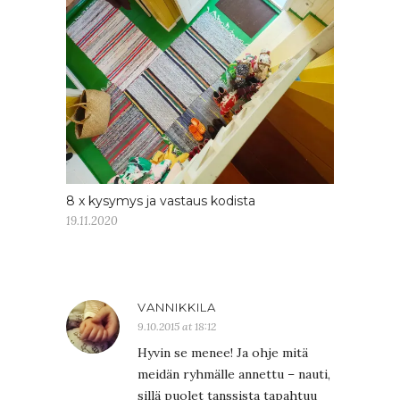
8 x kysymys ja vastaus kodista
19.11.2020
VANNIKKILA
9.10.2015 at 18:12
Hyvin se menee! Ja ohje mitä
meidän ryhmälle annettu – nauti,
sillä puolet tanssista tapahtuu