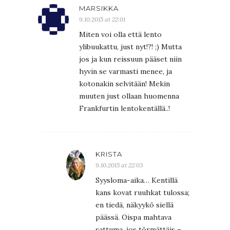
MARSIKKA
9.10.2015 at 22:01
Miten voi olla että lento
ylibuukattu, just nyt!?! ;) Mutta
jos ja kun reissuun pääset niin
hyvin se varmasti menee, ja
kotonakin selvitään! Mekin
muuten just ollaan huomenna
Frankfurtin lentokentällä..!
KRISTA
9.10.2015 at 22:03
Syysloma-aika… Kentillä
kans kovat ruuhkat tulossa;
en tiedä, näkyykö siellä
päässä. Oispa mahtava
sattuma, jos törmättäis –