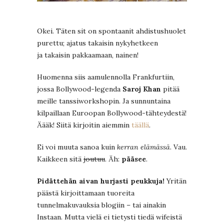
Okei. Täten sit on spontaanit ahdistushuolet
purettu; ajatus takaisin nykyhetkeen
ja takaisin pakkaamaan, nainen!
Huomenna siis aamulennolla Frankfurtiin,
jossa Bollywood-legenda
Saroj Khan
pitää
meille tanssiworkshopin. Ja sunnuntaina
kilpaillaan Euroopan Bollywood-tähteydestä!
Äääk! Siitä kirjoitin aiemmin
täällä
.
Ei voi muuta sanoa kuin
kerran elämässä
. Vau.
Kaikkeen sitä
joutuu
. Äh:
pääsee
.
Pidättehän aivan hurjasti peukkuja!
Yritän
päästä kirjoittamaan tuoreita
tunnelmakuvauksia blogiin – tai ainakin
Instaan. Mutta vielä ei tietysti tiedä wifeistä