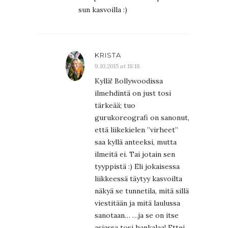
sun kasvoilla :)
KRISTA
9.10.2015 at 18:18
Kyllä! Bollywoodissa
ilmehdintä on just tosi
tärkeää; tuo
gurukoreografi on sanonut,
että liikekielen ”virheet”
saa kyllä anteeksi, mutta
ilmeitä ei. Tai jotain sen
tyyppistä :) Eli jokaisessa
liikkeessä täytyy kasvoilta
näkyä se tunnetila, mitä sillä
viestitään ja mitä laulussa
sanotaan… …ja se on itse
asiassa tosi hankalaa! Ettei