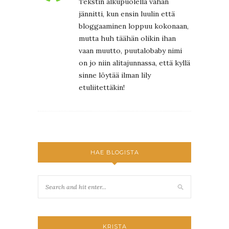
Tekstin alkupuolella vähän
jännitti, kun ensin luulin että
bloggaaminen loppuu kokonaan,
mutta huh täähän olikin ihan
vaan muutto, puutalobaby nimi
on jo niin alitajunnassa, että kyllä
sinne löytää ilman lily
etuliitettäkin!
HAE BLOGISTA
KRISTA