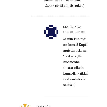
täytyy pitää silmät auki! :)
MARSIKKA
9.10.2015 at 22:10
Ai niin kun nyt
on lomat! Enpä
muistanutkaan.
Täytyy kyllä
huomenna
tiirata oikein
kunnolla kaikkia
vastaantulevia
naisia. :)
MARJAH