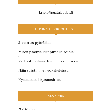
krista@puutalobaby.fi
UUSIMMAT KIRJOITUKSET
3-vuotias pyöräilee
Miten päädyin kirppikselle töihin?
Parhaat motivaattorini liikkumiseen
Näin säästimme ruokakuluissa
Kymmenen kirjasuositusta
ARCHIVES
▼
2026
(7)