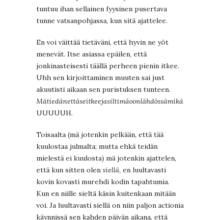
tuntuu ihan sellainen fyysinen pusertava
tunne vatsanpohjassa, kun sitä ajattelee.
En voi väittää tietäväni, että hyvin ne yöt
menevät. Itse asiassa epäilen, että
jonkinasteisesti täällä perheen pienin itkee.
Uhh sen kirjoittaminen muuten sai just
akuutisti aikaan sen puristuksen tunteen.
Mätiedänettäseitkeejasiltimäoonlähdössämikähemmetinp
UUUUUH.
Toisaalta (mä jotenkin pelkään, että tää
kuulostaa julmalta; mutta ehkä teidän
mielestä ei kuulosta) mä jotenkin ajattelen,
että kun sitten olen
siellä
, en luultavasti
kovin kovasti murehdi kodin tapahtumia.
Kun en niille sieltä käsin kuitenkaan mitään
voi. Ja luultavasti siellä on niin paljon actionia
käynnissä sen kahden päivän aikana, että