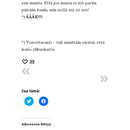
sun muista. Että jos musta ei nyt pariin
päivään kuulu, niin
siellä mä sit oon
!
*)
ÄÄÄK!!!!
*) Toivottavasti – tuli nimittäin viestiä, että
lento ylibuukattu.
39
Jaa tämä:
Jaa
Jaa
Twitterissä(Avautuu
Facebookissa(Avautuu
uudessa
uudessa
ikkunassa)
ikkunassa)
Aiheeseen liittyy