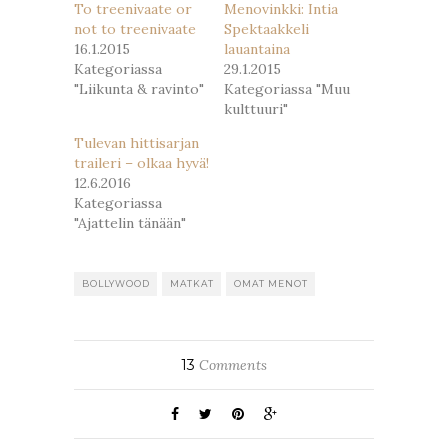
To treenivaate or
Menovinkki: Intia
not to treenivaate
Spektaakkeli
16.1.2015
lauantaina
Kategoriassa
29.1.2015
"Liikunta & ravinto"
Kategoriassa "Muu
kulttuuri"
Tulevan hittisarjan
traileri – olkaa hyvä!
12.6.2016
Kategoriassa
"Ajattelin tänään"
BOLLYWOOD
MATKAT
OMAT MENOT
13
Comments