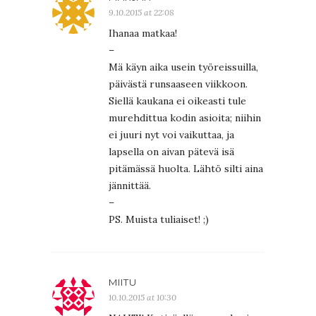
9.10.2015 at 22:08
Ihanaa matkaa!
–
Mä käyn aika usein työreissuilla,
päivästä runsaaseen viikkoon.
Siellä kaukana ei oikeasti tule
murehdittua kodin asioita; niihin
ei juuri nyt voi vaikuttaa, ja
lapsella on aivan pätevä isä
pitämässä huolta. Lähtö silti aina
jännittää.
–
PS. Muista tuliaiset! ;)
MIITU
10.10.2015 at 10:30