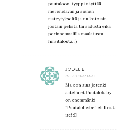
puutaloon, tyyppi näyttää
merenelävän ja sienen
risteytykseltä ja on kotoisin
jostain pelistä tai sadusta eikä
perinnemaalilla maalatusta
hirsitalosta. :)
JODELIE
29.12.2014 at 13:31
Mä oon aina jotenki
aatellu et Puutalobaby
on enemmänki
”Puutalobeibe” eli Krista
ite! :D