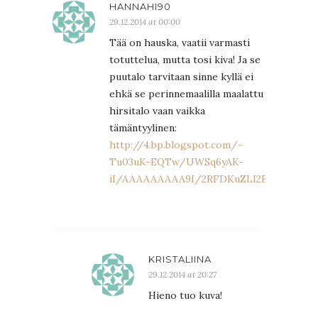
HANNAHI90
29.12.2014 at 00:00
Tää on hauska, vaatii varmasti
totuttelua, mutta tosi kiva! Ja se
puutalo tarvitaan sinne kyllä ei
ehkä se perinnemaalilla maalattu
hirsitalo vaan vaikka
tämäntyylinen:
http://4.bp.blogspot.com/-
Tu03uK-EQTw/UWSq6yAK-
iI/AAAAAAAAA9I/2RFDKuZLI2E/s1600/Fant
KRISTALIINA
29.12.2014 at 20:27
Hieno tuo kuva!