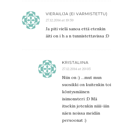
VIERAILIJA (EI VARMISTETTU)
27.12.2014 at 19:59
Ja piti vielä sanoa että etenkin
äiti on i h a n tunnistettavissa :D
KRISTALIINA
27.12.2014 at 20:05
Niin on :) …mut mun
suosikki on kuitenkin toi
köntysmäinen
isimonsteri :D Mä
itsekin jotenkin niiii-iiin
näen noissa meidän
persoonat :)