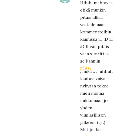
Hihihi mahtavaa,
ehkä munkin
pitäis alkaa
vastailemaan
kommentteihin
kännissä :D :D :D
:D Ensin pitäis
vaan suorittaa
se känniin
pääsy
, mikä… …uhhuh,
kauhea vaiva –
nykyään tekee
mieli mennä
nukkumaan jo
yhden
viinilasillisen
jälkeen :) :) :)
Mut joskus,