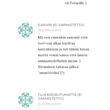
eli Fotarilla :)
SARIVIR (EI VARMISTETTU)
28.12.2014 at 12:32
Mä oon ennenkin sanonut että
Joel vois alkaa kuvittaa
lastenkirjoja ja nyt tämän kuvan
myötä voisin sanoa että lasten
animaatioleffatkin menis :)
Hirmuisen taitavaa jälkeä
”amatööriksi”(?).
TILIA KIRJAUTUMATTA (EI
VARMISTETTU)
28.12.2014 at 22:07