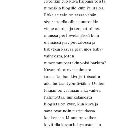
Jotenkin tuo kuva kaipaisi toista
nimeäkin blogille kuin Puutaloa.
Ehkä se talo on tässä vähän
sivuraiteella ollut muutenkin
viime aikoina ja teemat olleet
muussa perhe-elämässä kuin
elämässä just puutalossa ja
babytkin kasvaa pian ulos baby-
vaiheesta, joten
nimenmuutostakin voisi harkita?
Kuvan oliot ovat minusta
toisaalta ihan kivoja, toisaalta
aika luotaantyöntäviäkin. Uuden
lukijan on varmaan aika vaikea
hahmottaa, minkälaisesta
blogista on kyse, kun kuva ja
sana ovat noin ristiriidassa
keskenään. Minun on vaikea
kuvitella kuvan babya asumaan