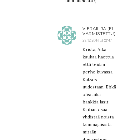
mun mielestä :)
VIERAILIJA (EI
VARMISTETTU)
29.12.2014 at 21:47
Krista, Aika
kaukaa haettua
että teidän
perhe kuvassa.
Katsos
uudestaan. Ehkä
olisi aika
hankkia lasit.
Ei ihan osaa
yhdistää noista
kummajaisista
mitään
ihmisyyteen