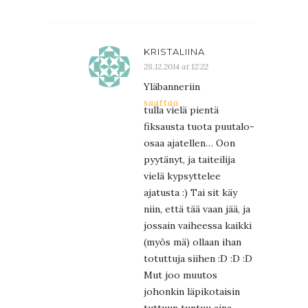
KRISTALIINA
28.12.2014 at 12:22
Yläbanneriin
saattaa
tulla vielä pientä
fiksausta tuota puutalo-
osaa ajatellen… Oon
pyytänyt, ja taiteilija
vielä kypsyttelee
ajatusta :) Tai sit käy
niin, että tää vaan jää, ja
jossain vaiheessa kaikki
(myös mä) ollaan ihan
totuttuja siihen :D :D :D
Mut joo muutos
johonkin läpikotaisin
tuttuun tuntuu aina