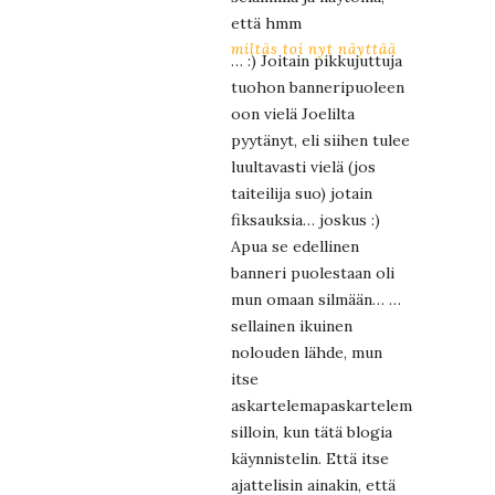
että hmm
miltäs toi nyt näyttää
… :) Joitain pikkujuttuja
tuohon banneripuoleen
oon vielä Joelilta
pyytänyt, eli siihen tulee
luultavasti vielä (jos
taiteilija suo) jotain
fiksauksia… joskus :)
Apua se edellinen
banneri puolestaan oli
mun omaan silmään… …
sellainen ikuinen
nolouden lähde, mun
itse
askartelemapaskartelema
silloin, kun tätä blogia
käynnistelin. Että itse
ajattelisin ainakin, että