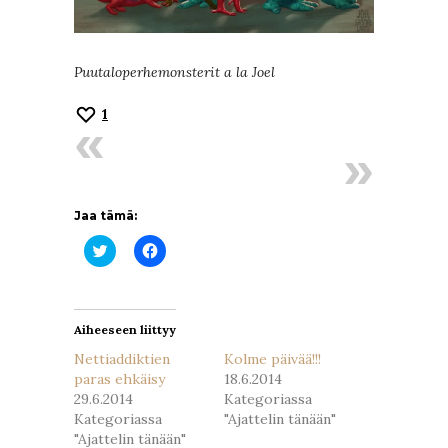
Puutaloperhemonsterit a la Joel
1
Jaa tämä:
Jaa
Jaa
Twitterissä(Avautuu
Facebookissa(Avautuu
uudessa
uudessa
ikkunassa)
ikkunassa)
Aiheeseen liittyy
Nettiaddiktien
Kolme päivää!!!
paras ehkäisy
18.6.2014
29.6.2014
Kategoriassa
Kategoriassa
"Ajattelin tänään"
"Ajattelin tänään"