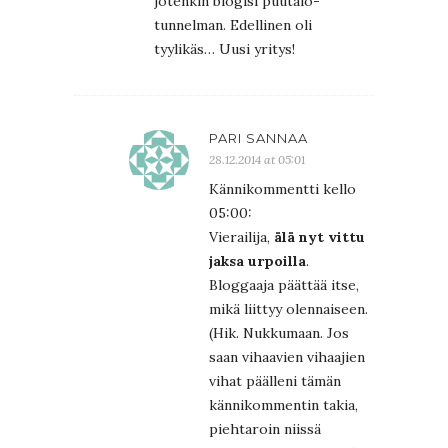
jotenkin blogisi puutalo-
tunnelman. Edellinen oli
tyylikäs… Uusi yritys!
PARI SANNAA
28.12.2014 at 05:01
Kännikommentti kello
05:00:
Vierailija,
älä nyt vittu
jaksa urpoilla
.
Bloggaaja päättää itse,
mikä liittyy olennaiseen.
(Hik. Nukkumaan. Jos
saan vihaavien vihaajien
vihat päälleni tämän
kännikommentin takia,
piehtaroin niissä