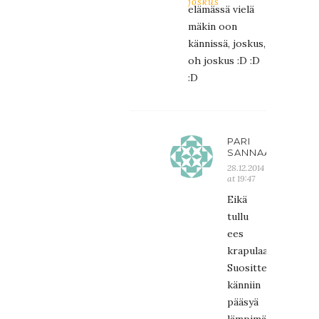
joskus
elämässä vielä
mäkin oon
kännissä, joskus,
oh joskus :D :D
:D
PARI
SANNAA
28.12.2014
at 19:47
Eikä
tullu
ees
krapulaa!
Suosittelen
känniin
pääsyä
lämpimästi