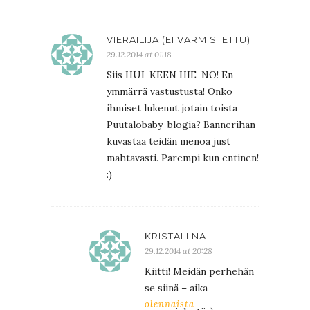
VIERAILIJA (EI VARMISTETTU)
29.12.2014 at 01:18
Siis HUI-KEEN HIE-NO! En
ymmärrä vastustusta! Onko
ihmiset lukenut jotain toista
Puutalobaby-blogia? Bannerihan
kuvastaa teidän menoa just
mahtavasti. Parempi kun entinen!
:)
KRISTALIINA
29.12.2014 at 20:28
Kiitti! Meidän perhehän
se siinä – aika
olennaista