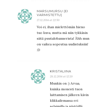
MARSUMURSU (EI
VARMISTETTU)
27.12.2014 at 22:50
Voi ei, ihan mielettömän hieno
tuo kuva, mutta mä niin tykkäsin
siitä puutalobannerista! Ähh mun
on vaikea sopeutua uudistuksiin!
:D
KRISTALIINA
28.12.2014 at 12:20
Munkin on :) Arvaa,
kuinka monesti tuon
laittamisen jälkeen kävin
klikkailemassa eri
selaimilla ja näytöillä,