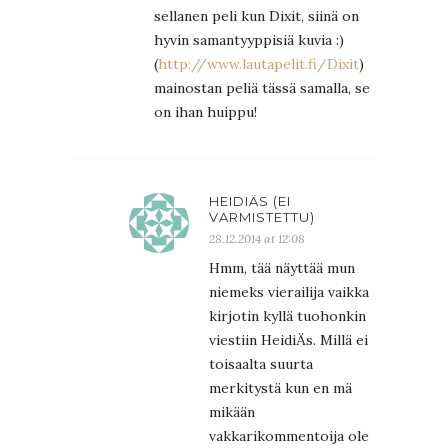
sellanen peli kun Dixit, siinä on
hyvin samantyyppisiä kuvia :)
(
http://www.lautapelit.fi/Dixit
)
mainostan peliä tässä samalla, se
on ihan huippu!
HEIDIÄS (EI
VARMISTETTU)
28.12.2014 at 12:08
Hmm, tää näyttää mun
niemeks vierailija vaikka
kirjotin kyllä tuohonkin
viestiin HeidiÄs. Millä ei
toisaalta suurta
merkitystä kun en mä
mikään
vakkarikommentoija ole