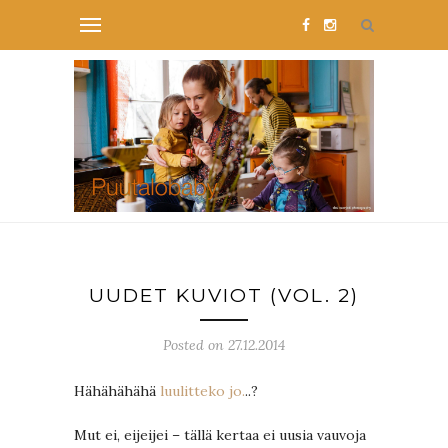
UUDET KUVIOT (VOL. 2)
Posted on 27.12.2014
Hähähähähä
luulitteko jo.
..?
Mut ei, eijeijei – tällä kertaa ei uusia vauvoja