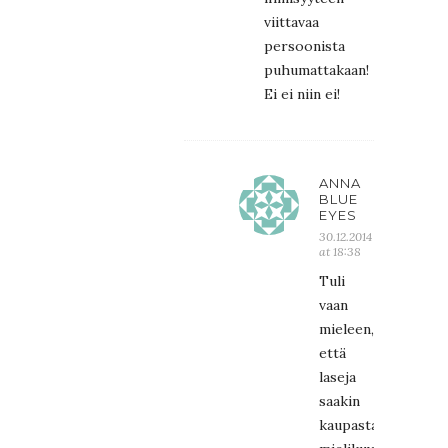
viittavaa
persoonista
puhumattakaan!
Ei ei niin ei!
ANNA
BLUE
EYES
30.12.2014
at 18:38
Tuli
vaan
mieleen,
että
laseja
saakin
kaupasta,