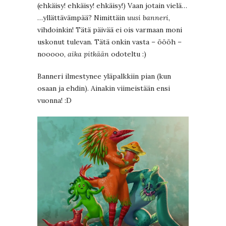
(ehkäisy! ehkäisy! ehkäisy!) Vaan jotain vielä…
…yllättävämpää? Nimittäin
uusi banneri
,
vihdoinkin! Tätä päivää ei ois varmaan moni
uskonut tulevan. Tätä onkin vasta – öööh –
nooooo,
aika pitkään
odoteltu :)
Banneri ilmestynee yläpalkkiin pian (kun
osaan ja ehdin). Ainakin viimeistään ensi
vuonna! :D