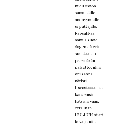
mieli sanoa
sama näille
anonyymeille
urputtajille.
Rapsakkaa
aamua sinne
dagen efterin
suuntaan! :)
ps. eriävän
palautteenkin
voi sanoa
nätisti.
Itseasiassa, mä
kans ensin
katsoin vaan,
että ihan
HULLUN siisti
kuva ja niin