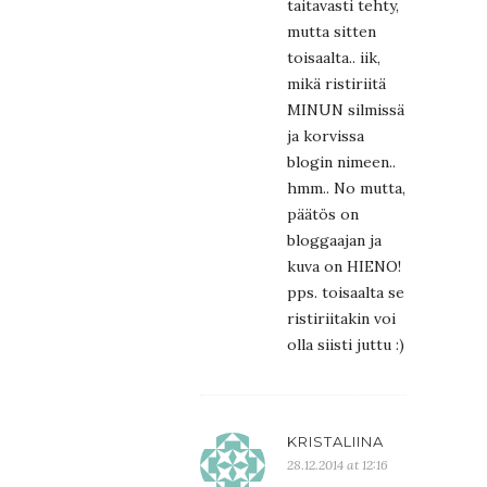
taitavasti tehty,
mutta sitten
toisaalta.. iik,
mikä ristiriitä
MINUN silmissä
ja korvissa
blogin nimeen..
hmm.. No mutta,
päätös on
bloggaajan ja
kuva on HIENO!
pps. toisaalta se
ristiriitakin voi
olla siisti juttu :)
KRISTALIINA
28.12.2014 at 12:16