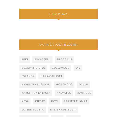
FACEBOOK
AVAINSANOJA BLOGIIN:
ARKI
ASKARTELU
BLOGGAUS
BLOGIYHTEISTYÖ
BOLLYWOOD
DIY
ESPANJA
HARRASTUKSET
HYVÄNTEKEVÄISYYS
HÖPÖHÖPÖ
JOULU
KAKSI PIENTÄ LASTA
KASVATUS
KAUNEUS
KESÄ
KIRJAT
KOTI
LAPSEN ELÄMÄÄ
LAPSEN SUUSTA
LASTENKULTTUURI