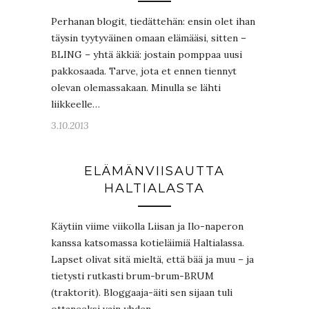
Perhanan blogit, tiedättehän: ensin olet ihan
täysin tyytyväinen omaan elämääsi, sitten –
BLING – yhtä äkkiä: jostain pomppaa uusi
pakkosaada. Tarve, jota et ennen tiennyt
olevan olemassakaan. Minulla se lähti
liikkeelle…
3.10.2013
ELÄMÄNVIISAUTTA
HALTIALASTA
Käytiin viime viikolla Liisan ja Ilo-naperon
kanssa katsomassa kotieläimiä Haltialassa.
Lapset olivat sitä mieltä, että bää ja muu – ja
tietysti rutkasti brum-brum-BRUM
(traktorit). Bloggaaja-äiti sen sijaan tuli