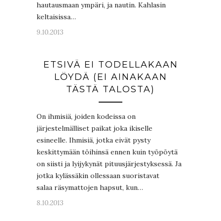
hautausmaan ympäri, ja nautin. Kahlasin
keltaisissa…
9.10.2013
ETSIVÄ EI TODELLAKAAN
LÖYDÄ (EI AINAKAAN
TÄSTÄ TALOSTA)
On ihmisiä, joiden kodeissa on
järjestelmälliset paikat joka ikiselle
esineelle. Ihmisiä, jotka eivät pysty
keskittymään töihinsä ennen kuin työpöytä
on siisti ja lyijykynät pituusjärjestyksessä. Ja
jotka kylässäkin ollessaan suoristavat
salaa räsymattojen hapsut, kun…
8.10.2013