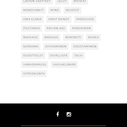
LASTEN VAATTEET
LELUT
MATKAT
MENOVINKIT
MINÄ
MUISTOT
OMA ELÄMÄ
OMAT MENOT
PARISUHDE
PUUTARHA
PÄIVÄN ASU
PÄÄSIÄINEN
RAKKAUS
RASKAUS
REMONTTI
RUOKA
SAIRAANA
SIIVOAMINEN
SISUSTAMINEN
SUOSITTELUT
SYVÄLLISTÄ
TALVI
VANHEMMUUS
VAUVAELÄMÄÄ
YHTEISKUNTA