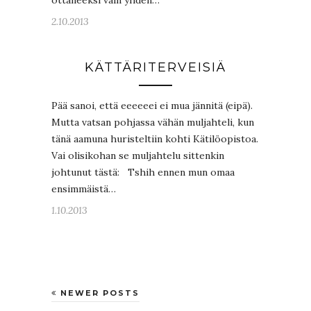
ottaneeksi vain yhden…
2.10.2013
KÄTTÄRITERVEISIÄ
Pää sanoi, että eeeeeei ei mua jännitä (eipä).
Mutta vatsan pohjassa vähän muljahteli, kun
tänä aamuna huristeltiin kohti Kätilöopistoa.
Vai olisikohan se muljahtelu sittenkin
johtunut tästä: Tshih ennen mun omaa
ensimmäistä…
1.10.2013
NEWER POSTS