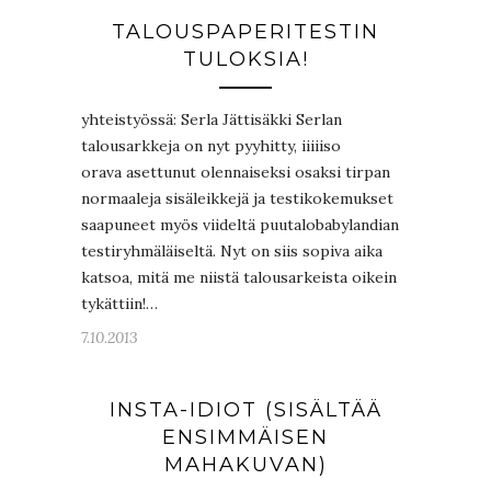
TALOUSPAPERITESTIN
TULOKSIA!
yhteistyössä: Serla Jättisäkki Serlan
talousarkkeja on nyt pyyhitty, iiiiiso
orava asettunut olennaiseksi osaksi tirpan
normaaleja sisäleikkejä ja testikokemukset
saapuneet myös viideltä puutalobabylandian
testiryhmäläiseltä. Nyt on siis sopiva aika
katsoa, mitä me niistä talousarkeista oikein
tykättiin!…
7.10.2013
INSTA-IDIOT (SISÄLTÄÄ
ENSIMMÄISEN
MAHAKUVAN)