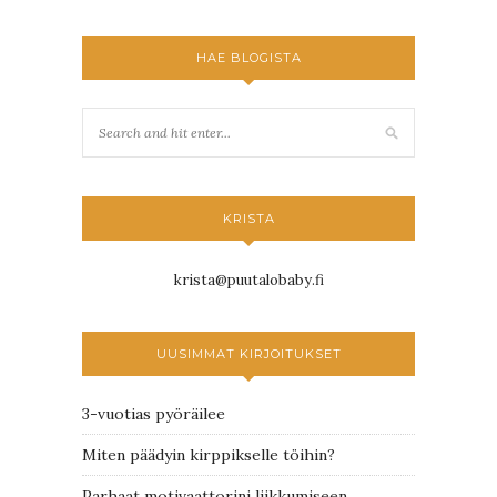
HAE BLOGISTA
KRISTA
krista@puutalobaby.fi
UUSIMMAT KIRJOITUKSET
3-vuotias pyöräilee
Miten päädyin kirppikselle töihin?
Parhaat motivaattorini liikkumiseen