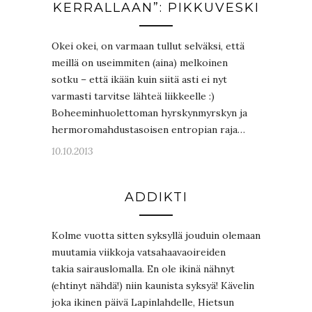
KERRALLAAN”: PIKKUVESKI
Okei okei, on varmaan tullut selväksi, että
meillä on useimmiten (aina) melkoinen
sotku – että ikään kuin siitä asti ei nyt
varmasti tarvitse lähteä liikkeelle :)
Boheeminhuolettoman hyrskynmyrskyn ja
hermoromahdustasoisen entropian raja…
10.10.2013
ADDIKTI
Kolme vuotta sitten syksyllä jouduin olemaan
muutamia viikkoja vatsahaavaoireiden
takia sairauslomalla. En ole ikinä nähnyt
(ehtinyt nähdä!) niin kaunista syksyä! Kävelin
joka ikinen päivä Lapinlahdelle, Hietsun