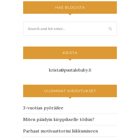
HAE BLOGISTA
KRISTA
krista@puutalobaby.fi
UUSIMMAT KIRJOITUKSET
3-vuotias pyöräilee
Miten päädyin kirppikselle töihin?
Parhaat motivaattorini liikkumiseen