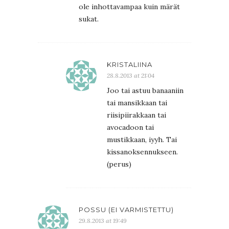
ole inhottavampaa kuin märät
sukat.
KRISTALIINA
28.8.2013 at 21:04
Joo tai astuu banaaniin
tai mansikkaan tai
riisipiirakkaan tai
avocadoon tai
mustikkaan, iyyh. Tai
kissanoksennukseen.
(perus)
POSSU (EI VARMISTETTU)
29.8.2013 at 19:49