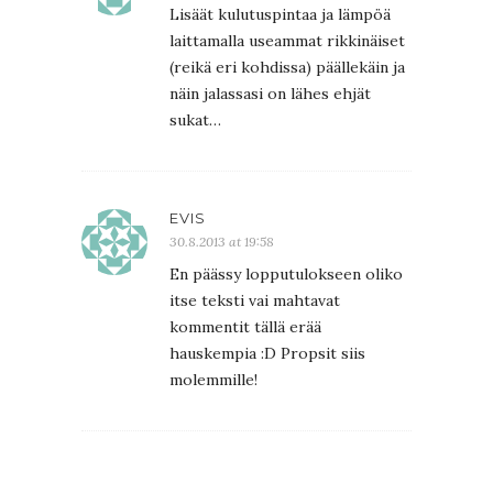
Lisäät kulutuspintaa ja lämpöä
laittamalla useammat rikkinäiset
(reikä eri kohdissa) päällekäin ja
näin jalassasi on lähes ehjät
sukat…
EVIS
30.8.2013 at 19:58
En päässy lopputulokseen oliko
itse teksti vai mahtavat
kommentit tällä erää
hauskempia :D Propsit siis
molemmille!