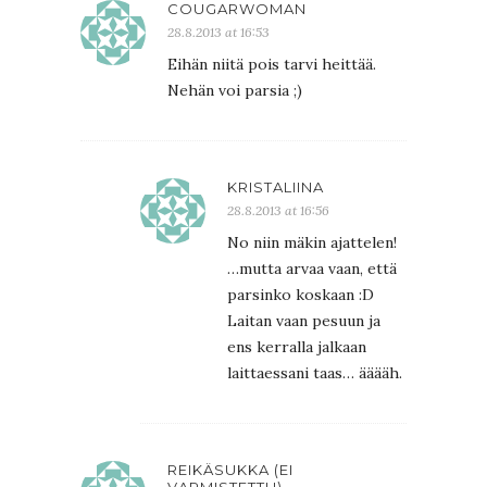
COUGARWOMAN
28.8.2013 at 16:53
Eihän niitä pois tarvi heittää.
Nehän voi parsia ;)
KRISTALIINA
28.8.2013 at 16:56
No niin mäkin ajattelen!
…mutta arvaa vaan, että
parsinko koskaan :D
Laitan vaan pesuun ja
ens kerralla jalkaan
laittaessani taas… ääääh.
REIKÄSUKKA (EI
VARMISTETTU)