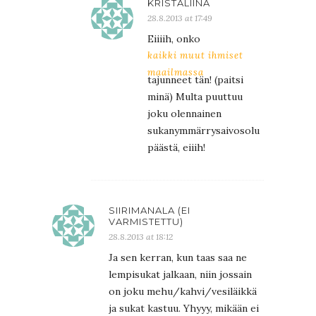
KRISTALIINA
28.8.2013 at 17:49
Eiiiih, onko
kaikki muut ihmiset
maailmassa
tajunneet tän! (paitsi
minä) Multa puuttuu
joku olennainen
sukanymmärrysaivosolu
päästä, eiiih!
SIIRIMANALA (EI
VARMISTETTU)
28.8.2013 at 18:12
Ja sen kerran, kun taas saa ne
lempisukat jalkaan, niin jossain
on joku mehu/kahvi/vesiläikkä
ja sukat kastuu. Yhyyy, mikään ei