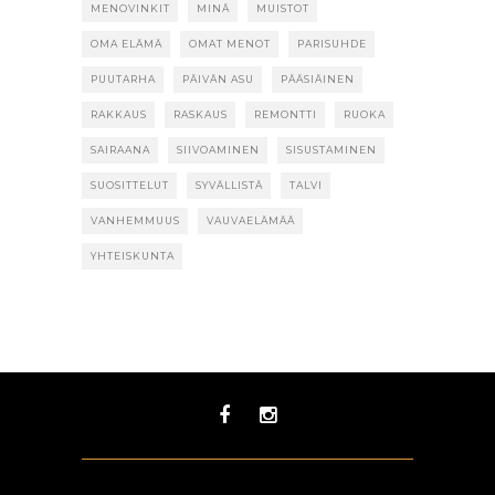
MENOVINKIT
MINÄ
MUISTOT
OMA ELÄMÄ
OMAT MENOT
PARISUHDE
PUUTARHA
PÄIVÄN ASU
PÄÄSIÄINEN
RAKKAUS
RASKAUS
REMONTTI
RUOKA
SAIRAANA
SIIVOAMINEN
SISUSTAMINEN
SUOSITTELUT
SYVÄLLISTÄ
TALVI
VANHEMMUUS
VAUVAELÄMÄÄ
YHTEISKUNTA