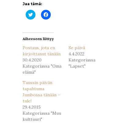
Jaa tämä:
Jaa
Jaa
Twitterissä(Avautuu
Facebookissa(Avautuu
uudessa
uudessa
ikkunassa)
ikkunassa)
Aiheeseen liittyy
Postaus, jota en
Se päivä
kirjoittanut tänään
4.4.2022
30.4.2020
Kategoriassa
Kategoriassa "Oma
"Lapset"
elämä"
Tanssin päivän
tapahtuma
Jumbossa tänään –
tule!
29.4.2015
Kategoriassa "Muu
kulttuuri"