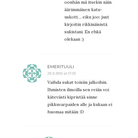
oonhän mä itsekin näin
äärimmäisen katu-
uskott… eiku joo: just
kirjoitin rikkinäisistä
sukistani. En ehkä
olekaan :)
EMERITUULI
28.8.2013 at 17:29
Vaihda sukat toisiin jalkoihin.
Ihmisten ilmoilla sen reiän voi
kätevästi kipristää sinne
pikkuvarpaiden alle ja kukaan ei
huomaa mitään :D