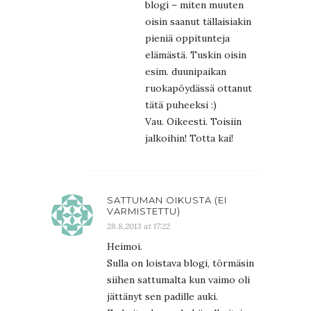
blogi – miten muuten
oisin saanut tällaisiakin
pieniä oppitunteja
elämästä. Tuskin oisin
esim. duunipaikan
ruokapöydässä ottanut
tätä puheeksi :)
Vau. Oikeesti. Toisiin
jalkoihin! Totta kai!
SATTUMAN OIKUSTA (EI
VARMISTETTU)
28.8.2013 at 17:22
Heimoi.
Sulla on loistava blogi, törmäsin
siihen sattumalta kun vaimo oli
jättänyt sen padille auki.