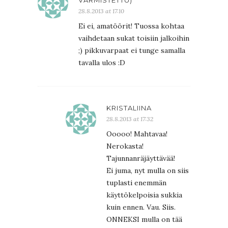
28.8.2013 at 17:10
Ei ei, amatöörit! Tuossa kohtaa
vaihdetaan sukat toisiin jalkoihin
;) pikkuvarpaat ei tunge samalla
tavalla ulos :D
KRISTALIINA
28.8.2013 at 17:32
Ooooo! Mahtavaa!
Nerokasta!
Tajunnanräjäyttävää!
Ei juma, nyt mulla on siis
tuplasti enemmän
käyttökelpoisia sukkia
kuin ennen. Vau. Siis.
ONNEKSI mulla on tää