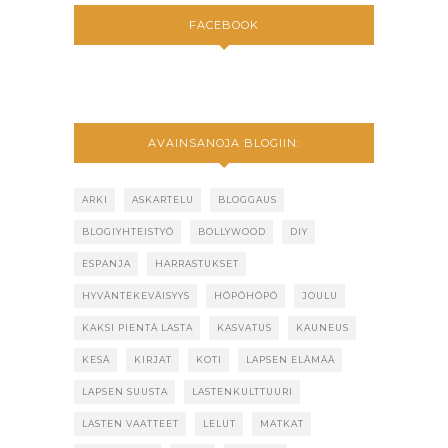
FACEBOOK
AVAINSANOJA BLOGIIN:
ARKI
ASKARTELU
BLOGGAUS
BLOGIYHTEISTYÖ
BOLLYWOOD
DIY
ESPANJA
HARRASTUKSET
HYVÄNTEKEVÄISYYS
HÖPÖHÖPÖ
JOULU
KAKSI PIENTÄ LASTA
KASVATUS
KAUNEUS
KESÄ
KIRJAT
KOTI
LAPSEN ELÄMÄÄ
LAPSEN SUUSTA
LASTENKULTTUURI
LASTEN VAATTEET
LELUT
MATKAT