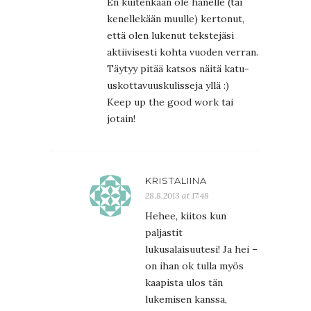
En kuitenkaan ole hänelle (tai
kenellekään muulle) kertonut,
että olen lukenut tekstejäsi
aktiivisesti kohta vuoden verran.
Täytyy pitää katsos näitä katu-
uskottavuuskulisseja yllä :)
Keep up the good work tai
jotain!
KRISTALIINA
28.8.2013 at 17:48
Hehee, kiitos kun
paljastit
lukusalaisuutesi! Ja hei –
on ihan ok tulla myös
kaapista ulos tän
lukemisen kanssa,