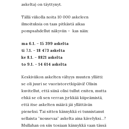
askelta) on täyttynyt.
Tällä viikolla noita 10 000 askeleen
ilmoituksia on taas pitkästä aikaa
pompsahdellut näkyviin – kas näin:
ma 6.1. – 15 399 askelta
ti 7.1. – 18 473 askelta
ke 8.1. – 8821 askelta
to 9.1. – 14 614 askelta
Keskiviikon askelten vähyys muuten yllätti:
se oli juuri se vuoristoretkipäivä! Olisin
kuvitellut, että siinä olisi tullut eniten, mutta
ehkä se oli sen verran jyrkkää kiipeämistä,
että itse askelten määrä jäi yllättävän
pieneksi. Tai sitten kännykkä ei tunnistanut
sellaista ”nousevaa” askelta aina kävelyksi…?
Mullahan on siis tosiaan kännykkä vaan tässä