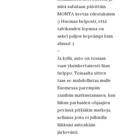
niitä sahataan päivittäin
MONTA kertaa edestakaisin
:) Huomaa helposti, että
talvikauden lopussa on
askel paljon kepeämpi kuin
alussa! :)
–
Ja kyllä, auto on tosiaan
vaan yksinkertaisesti liian
helppo. Toisaalta sitten
taas se mahdollistaa mulle
Suomessa parempiin
zumbiin matkustaminen, kun
liikun parhaiden ohjaajien
perässä pitkiäkin matkoja,
sellaisia joita ei julkisilla
liikkuisi mitenkään
järkevästi.