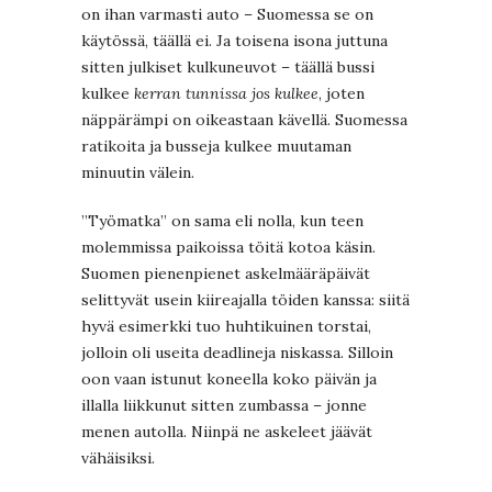
on ihan varmasti auto – Suomessa se on
käytössä, täällä ei. Ja toisena isona juttuna
sitten julkiset kulkuneuvot – täällä bussi
kulkee
kerran tunnissa jos kulkee
, joten
näppärämpi on oikeastaan kävellä. Suomessa
ratikoita ja busseja kulkee muutaman
minuutin välein.
”Työmatka” on sama eli nolla, kun teen
molemmissa paikoissa töitä kotoa käsin.
Suomen pienenpienet askelmääräpäivät
selittyvät usein kiireajalla töiden kanssa: siitä
hyvä esimerkki tuo huhtikuinen torstai,
jolloin oli useita deadlineja niskassa. Silloin
oon vaan istunut koneella koko päivän ja
illalla liikkunut sitten zumbassa – jonne
menen autolla. Niinpä ne askeleet jäävät
vähäisiksi.