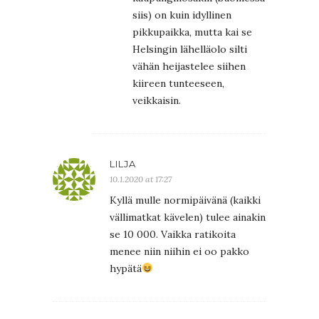
siis) on kuin idyllinen
pikkupaikka, mutta kai se
Helsingin lähelläolo silti
vähän heijastelee siihen
kiireen tunteeseen,
veikkaisin.
LILJA
10.1.2020 at 17:27
Kyllä mulle normipäivänä (kaikki
vällimatkat kävelen) tulee ainakin
se 10 000. Vaikka ratikoita
menee niin niihin ei oo pakko
hypätä