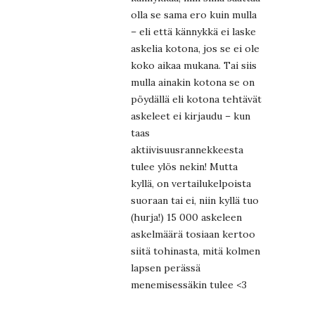
olla se sama ero kuin mulla
– eli että kännykkä ei laske
askelia kotona, jos se ei ole
koko aikaa mukana. Tai siis
mulla ainakin kotona se on
pöydällä eli kotona tehtävät
askeleet ei kirjaudu – kun
taas
aktiivisuusrannekkeesta
tulee ylös nekin! Mutta
kyllä, on vertailukelpoista
suoraan tai ei, niin kyllä tuo
(hurja!) 15 000 askeleen
askelmäärä tosiaan kertoo
siitä tohinasta, mitä kolmen
lapsen perässä
menemisessäkin tulee <3