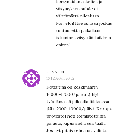
kertyneiden askelien ja
väsymyksen suhde ei
välttämättä ollenkaan
korreloi! Itse asiassa joskus
tuntuu, että paikallaan
istuminen väsyttää kaikkein
eniten!
JENNI M.
10.1.2020 at 20:52
Kotiäitinä oli keskimäärin
16000-17000/päivä. :) Nyt
työelämässä julkisilla liikkuessa
jää n.7000-10000/päivä. Kroppa
protestoi heti toimistotöihin
paluuta, kipua siellä sun täällä.
Jos nyt pitäis tehdä uravalinta,