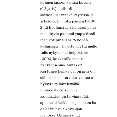
kolmen lapsen kanssa kotona
(0,2 ja 4v) mulla oli
aktiivisuusranneke käytössä, ja
askeleita tuli joka päivä n.15000.
Siitä huolimatta, että moni päivä
meni hyvin pienissä ympyröissä
ihan kotipihalla ja 75 neliön
kolmiossa… Kuvittelin että mulle
tulis nykyäänkin helposti se
10000, koska silloin se tuli
itsekseen aina. Mutta ei!
Kertonee kuinka paljon mua on
siihen aikaan tarvittu: vauvaa on
hyssytelty kävelemällä
huoneesta toiseen, ja
isommatkin on tarvinnut äitin
apua vielä kaikkeen, ja niitten luo
on saanut olla koko ajan
menossa. On siinä ollut