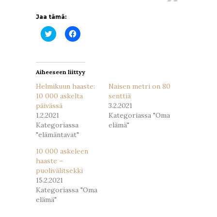
Jaa tämä:
Jaa
Jaa
Twitterissä(Avautuu
Facebookissa(Avautuu
uudessa
uudessa
ikkunassa)
ikkunassa)
Aiheeseen liittyy
Helmikuun haaste:
Naisen metri on 80
10 000 askelta
senttiä
päivässä
3.2.2021
1.2.2021
Kategoriassa "Oma
Kategoriassa
elämä"
"elämäntavat"
10 000 askeleen
haaste –
puolivälitsekki
15.2.2021
Kategoriassa "Oma
elämä"