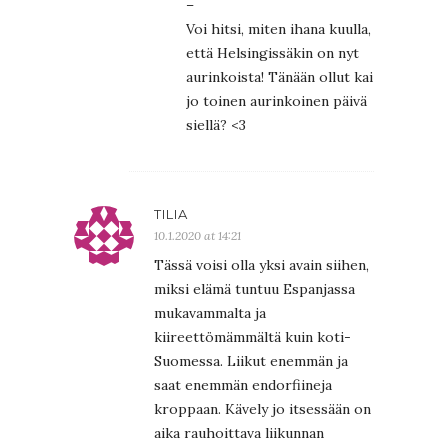
–
Voi hitsi, miten ihana kuulla,
että Helsingissäkin on nyt
aurinkoista! Tänään ollut kai
jo toinen aurinkoinen päivä
siellä? <3
TILIA
10.1.2020 at 14:21
Tässä voisi olla yksi avain siihen,
miksi elämä tuntuu Espanjassa
mukavammalta ja
kiireettömämmältä kuin koti-
Suomessa. Liikut enemmän ja
saat enemmän endorfiineja
kroppaan. Kävely jo itsessään on
aika rauhoittava liikunnan