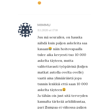
MIMMU
11.1.2020 at 17:16
Juu mä seurailen, on hauska
nähdä kuin paljon askeleita saa
kasaan
näin hoitovapaalla
tulee aika kevyesti tuo 10 000
askelta täyteen, mutta
valitettavasti työpäivinä (kuljen
matkat autolla ovelta ovelle)
vaatii aina ylimääräistä jopa
tunnin lenkkiä että saan 10 000
askelta täyteen
Ja tähän ois just sitä terveyden
kannalta tärkeää arkiliikuntaa,
pari Zumpaa ei viikossa paljon