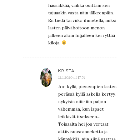
hässäkkää, vaikka osittain sen
tajuaakin vasta näin jälkeenpäin.
En tiedä tarviiko ihmetellä, miksi
lasten päivähoitoon menon
jälkeen aloin hiljalleen kerryttää
kiloja.
KRISTA
12.1.2020 at 17:54
Joo kyllä, pienempien lasten
perässä kyllä askelia kertyy,
nykyisin niiii-iiin paljon
vähemmän, kun lapset
leikkivät itsekseen…
Toisaalta hei jos vertaat
aktiivisuusranneketta ja
kännykkää, niin siinä saattaa