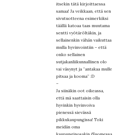
itsekin tätä kirjoittaessa
samaa! Ja veikkaan, että sen
sivutuotteena esimerkiksi
täällä katoaa taas muutama
sentti vyötäröltäkin, ja
sellainenkin vähän vaikuttaa
mulla hyvinvointiin – että
onko sellainen
sutjakanliikunnallinen olo
vai väsynyt ja ”antakaa mulle
pitsaa ja kooma” :D
–
Ja siinäkin oot oikeassa,
että mä saattaisin olla
hyvinkin hyvinvoiva
pienessä sievässä
pikkukaupungissa! Toki
meidän oma
kaupunginosakin (Suomessa