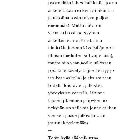
pyöräillään lähes kaikkialle, joten
askeleitakaan ei kerry (liikuntaa
ja ulkoilua tosin talvea paljon
enemmän). Mutta auto on
varmasti tosi iso syy sun
askelten eroon Krista, mä
nimittäin inhoan kävelyä (ja oon
iltaisin mieluiten sohvaperuna),
mutta niin vaan noille julkisten
pysäkille kävelystä jne kertyy jo
iso kasa askelia (ja siis asutaan
todella loistavien julkisten
yhteyksien varrella, lähinnä
lapsen pk ennen ja ip-kerho
nykyään on sellaisia jonne ei ihan
viereen pääse julkisilla vaan
joutuu kävelemään).
—
Tosin kyllä sää vaikuttaa