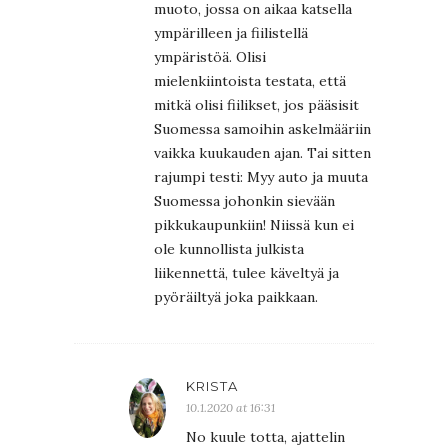
muoto, jossa on aikaa katsella
ympärilleen ja fiilistellä
ympäristöä. Olisi
mielenkiintoista testata, että
mitkä olisi fiilikset, jos pääsisit
Suomessa samoihin askelmääriin
vaikka kuukauden ajan. Tai sitten
rajumpi testi: Myy auto ja muuta
Suomessa johonkin sievään
pikkukaupunkiin! Niissä kun ei
ole kunnollista julkista
liikennettä, tulee käveltyä ja
pyöräiltyä joka paikkaan.
KRISTA
10.1.2020 at 16:31
No kuule totta, ajattelin