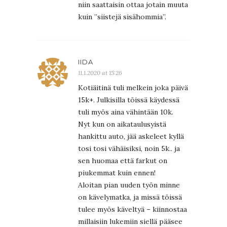
niin saattaisin ottaa jotain muuta
kuin ”siistejä sisähommia”.
IIDA
11.1.2020 at 15:26
Kotiäitinä tuli melkein joka päivä
15k+. Julkisilla töissä käydessä
tuli myös aina vähintään 10k.
Nyt kun on aikataulusyistä
hankittu auto, jää askeleet kyllä
tosi tosi vähäisiksi, noin 5k.. ja
sen huomaa että farkut on
piukemmat kuin ennen!
Aloitan pian uuden työn minne
on kävelymatka, ja missä töissä
tulee myös käveltyä – kiinnostaa
millaisiin lukemiin siellä pääsee