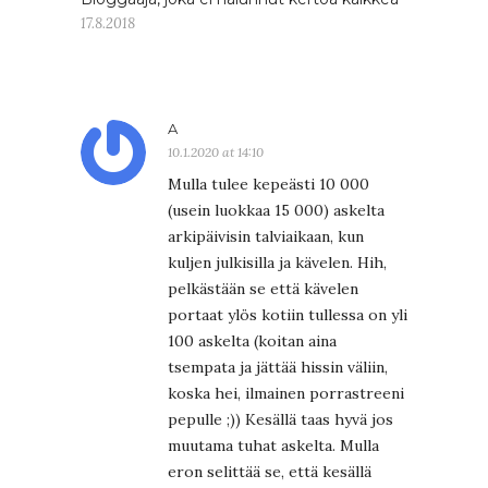
17.8.2018
A
10.1.2020 at 14:10
Mulla tulee kepeästi 10 000
(usein luokkaa 15 000) askelta
arkipäivisin talviaikaan, kun
kuljen julkisilla ja kävelen. Hih,
pelkästään se että kävelen
portaat ylös kotiin tullessa on yli
100 askelta (koitan aina
tsempata ja jättää hissin väliin,
koska hei, ilmainen porrastreeni
pepulle ;)) Kesällä taas hyvä jos
muutama tuhat askelta. Mulla
eron selittää se, että kesällä