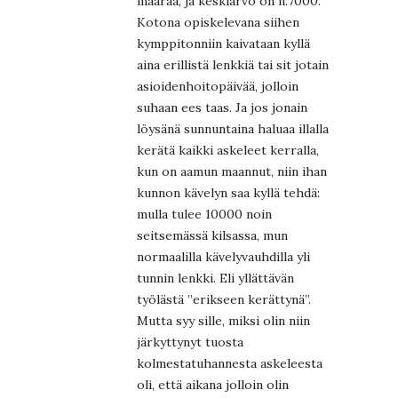
määrää, ja keskiarvo on n.7000.
Kotona opiskelevana siihen
kymppitonniin kaivataan kyllä
aina erillistä lenkkiä tai sit jotain
asioidenhoitopäivää, jolloin
suhaan ees taas. Ja jos jonain
löysänä sunnuntaina haluaa illalla
kerätä kaikki askeleet kerralla,
kun on aamun maannut, niin ihan
kunnon kävelyn saa kyllä tehdä:
mulla tulee 10000 noin
seitsemässä kilsassa, mun
normaalilla kävelyvauhdilla yli
tunnin lenkki. Eli yllättävän
työlästä ”erikseen kerättynä”.
Mutta syy sille, miksi olin niin
järkyttynyt tuosta
kolmestatuhannesta askeleesta
oli, että aikana jolloin olin