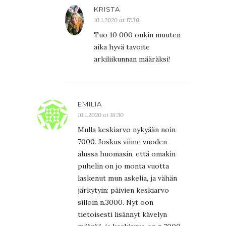
KRISTA
10.1.2020 at 17:30
Tuo 10 000 onkin muuten
aika hyvä tavoite
arkiliikunnan määräksi!
EMILIA
10.1.2020 at 18:50
Mulla keskiarvo nykyään noin
7000. Joskus viime vuoden
alussa huomasin, että omakin
puhelin on jo monta vuotta
laskenut mun askelia, ja vähän
järkytyin: päivien keskiarvo
silloin n.3000. Nyt oon
tietoisesti lisännyt kävelyn