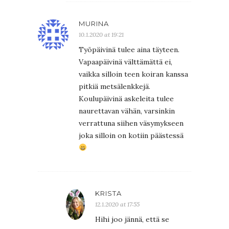
MURINA
10.1.2020 at 19:21
Työpäivinä tulee aina täyteen.
Vapaapäivinä välttämättä ei,
vaikka silloin teen koiran kanssa
pitkiä metsälenkkejä.
Koulupäivinä askeleita tulee
naurettavan vähän, varsinkin
verrattuna siihen väsymykseen
joka silloin on kotiin päästessä
KRISTA
12.1.2020 at 17:55
Hihi joo jännä, että se