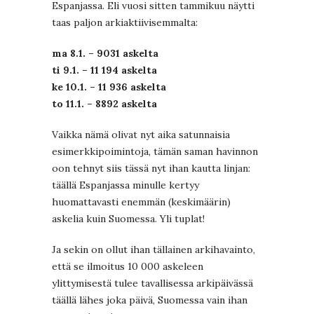
Espanjassa. Eli vuosi sitten tammikuu näytti
taas paljon arkiaktiivisemmalta:
ma 8.1. – 9031 askelta
ti 9.1. – 11 194 askelta
ke 10.1. – 11 936 askelta
to 11.1. – 8892 askelta
Vaikka nämä olivat nyt aika satunnaisia
esimerkkipoimintoja, tämän saman havinnon
oon tehnyt siis tässä nyt ihan kautta linjan:
täällä Espanjassa minulle kertyy
huomattavasti enemmän (keskimäärin)
askelia kuin Suomessa. Yli tuplat!
Ja sekin on ollut ihan tällainen arkihavainto,
että se ilmoitus 10 000 askeleen
ylittymisestä tulee tavallisessa arkipäivässä
täällä lähes joka päivä, Suomessa vain ihan