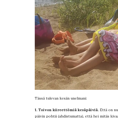
Tässä tulevan kesän unelmani:
1. Toivon kiireettömiä kesäpäiviä.
Että on nuk
päivin pohtii (ahdistumatta), että hei mitäs kiva