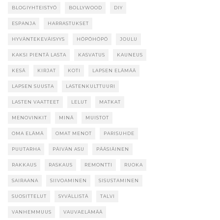
BLOGIYHTEISTYÖ
BOLLYWOOD
DIY
ESPANJA
HARRASTUKSET
HYVÄNTEKEVÄISYYS
HÖPÖHÖPÖ
JOULU
KAKSI PIENTÄ LASTA
KASVATUS
KAUNEUS
KESÄ
KIRJAT
KOTI
LAPSEN ELÄMÄÄ
LAPSEN SUUSTA
LASTENKULTTUURI
LASTEN VAATTEET
LELUT
MATKAT
MENOVINKIT
MINÄ
MUISTOT
OMA ELÄMÄ
OMAT MENOT
PARISUHDE
PUUTARHA
PÄIVÄN ASU
PÄÄSIÄINEN
RAKKAUS
RASKAUS
REMONTTI
RUOKA
SAIRAANA
SIIVOAMINEN
SISUSTAMINEN
SUOSITTELUT
SYVÄLLISTÄ
TALVI
VANHEMMUUS
VAUVAELÄMÄÄ