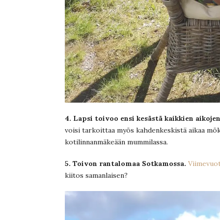
4. Lapsi toivoo ensi kesästä kaikkien aikoj
voisi tarkoittaa myös kahdenkeskistä aikaa mökil
kotilinnanmäkeään mummilassa.
5. Toivon rantalomaa Sotkamossa.
Viimevuot
kiitos samanlaisen?