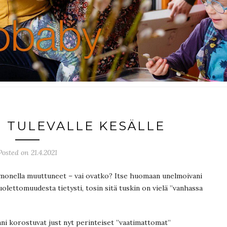
I TULEVALLE KESÄLLE
Posted on 21.4.2021
 monella muuttuneet – vai ovatko? Itse huomaan unelmoivani
uolettomuudesta tietysti, tosin sitä tuskin on vielä ”vanhassa
ni korostuvat just nyt perinteiset ”vaatimattomat”