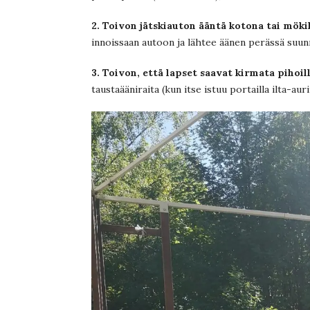
2. Toivon jätskiauton ääntä kotona tai mökil
innoissaan autoon ja lähtee äänen perässä suunn
3. Toivon, että lapset saavat kirmata pihoil
taustaääniraita (kun itse istuu portailla ilta-au