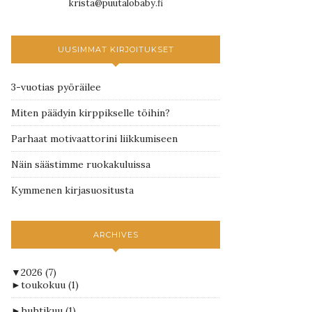
krista@puutalobaby.fi
UUSIMMAT KIRJOITUKSET
3-vuotias pyöräilee
Miten päädyin kirppikselle töihin?
Parhaat motivaattorini liikkumiseen
Näin säästimme ruokakuluissa
Kymmenen kirjasuositusta
ARCHIVES
▼
2026
(7)
►
toukokuu
(1)
►
huhtikuu
(1)