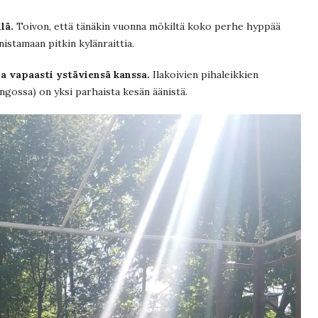
lä.
Toivon, että tänäkin vuonna mökiltä koko perhe hyppää
istamaan pitkin kylänraittia.
la vapaasti ystäviensä kanssa.
Ilakoivien pihaleikkien
ringossa) on yksi parhaista kesän äänistä.