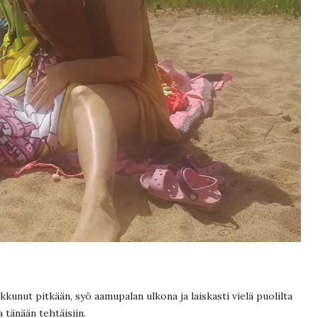
kunut pitkään, syö aamupalan ulkona ja laiskasti vielä puolilta
a tänään tehtäisiin.