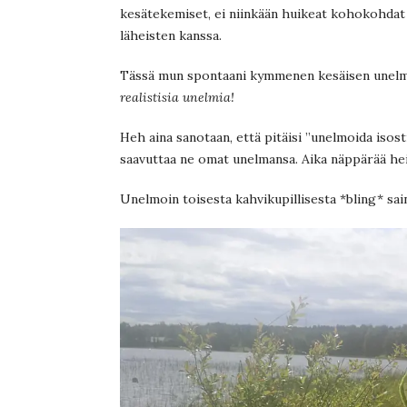
kesätekemiset, ei niinkään huikeat kohokohdat
läheisten kanssa.
Tässä mun spontaani kymmenen kesäisen unelman
realistisia unelmia!
Heh aina sanotaan, että pitäisi ”unelmoida iso
saavuttaa ne omat unelmansa. Aika näppärää hei
Unelmoin toisesta kahvikupillisesta *bling* sa