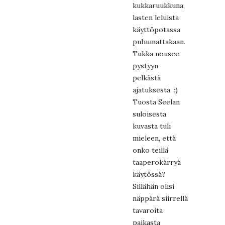
kukkaruukkuna,
lasten leluista
käyttöpotassa
puhumattakaan.
Tukka nousee
pystyyn
pelkästä
ajatuksesta. :)
Tuosta Seelan
suloisesta
kuvasta tuli
mieleen, että
onko teillä
taaperokärryä
käytössä?
Sillähän olisi
näppärä siirrellä
tavaroita
paikasta