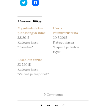
Jaa
Jaa
Twitterissä(Avautuu
Facebookissa(Avautuu
uudessa
uudessa
ikkunassa)
ikkunassa)
Aiheeseen liittyy
Myyntiinlaitetun
Uusia
pinnasängyn ihme
vaunuvarusteita
3.8.2015
20.5.2015
Kategoriassa
Kategoriassa
"Sisustus"
"Lapset ja lasten
tyyli"
Erään ein tarina
23.7.2015
Kategoriassa
"Vauvat ja taaperot"
9
Comments