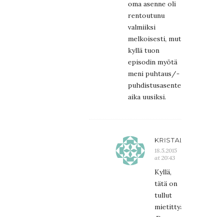
oma asenne oli
rentoutunu
valmiiksi
melkoisesti, mut
kyllä tuon
episodin myötä
meni puhtaus/-
puhdistusasenteet
aika uusiksi.
KRISTALIINA
18.5.2015
at 20:43
Kyllä,
tätä on
tullut
mietittyä