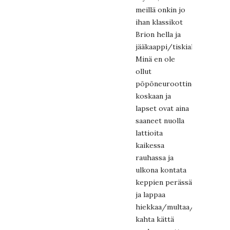
meillä onkin jo
ihan klassikot
Brion hella ja
jääkaappi/tiskiallassetti.
Minä en ole
ollut
pöpöneuroottinen
koskaan ja
lapset ovat aina
saaneet nuolla
lattioita
kaikessa
rauhassa ja
ulkona kontata
keppien perässä
ja lappaa
hiekkaa/multaa/komposti
kahta kättä