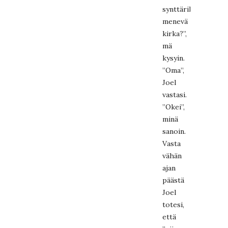
synttärilahjaksi
menevä
kirka?”,
mä
kysyin.
”Oma”,
Joel
vastasi.
”Okei”,
minä
sanoin.
Vasta
vähän
ajan
päästä
Joel
totesi,
että