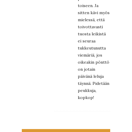
toiseen. Ja
sitten kävi myös
mielessä, että
toivottavasti
tuosta leikistä
ei seuraa
tukkeutunutta
viemäriä, jos
oikeakin pönttö
on jotain
päivänä leluja
täynnä. Pidetään
peukkuja,
kopkop!