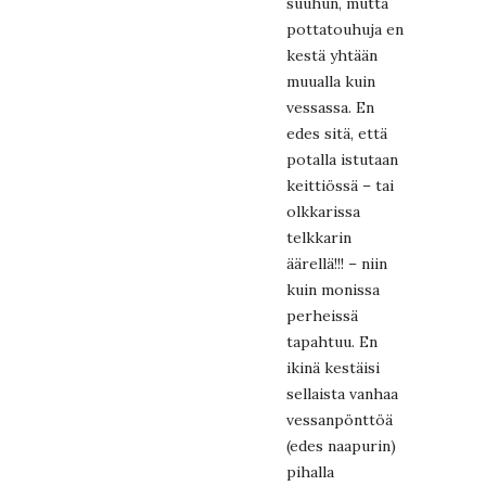
suuhun, mutta
pottatouhuja en
kestä yhtään
muualla kuin
vessassa. En
edes sitä, että
potalla istutaan
keittiössä – tai
olkkarissa
telkkarin
äärellä!!! – niin
kuin monissa
perheissä
tapahtuu. En
ikinä kestäisi
sellaista vanhaa
vessanpönttöä
(edes naapurin)
pihalla