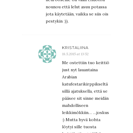
nounou että lelut asuu potassa
jota käytetään, vaikka se siis ois
pestykin :)).
KRISTALIINA
18.5.2015 at 13:52
Me ostettiin tuo keittiö
just nyt lauantaina
Arabian
katufestarikirppikseltä
sillä ajatuksella, että se
pääsee sit sinne meidän
mahdolliseen
leikkimökkiin… …joskus
:) Mutta hyvä kohta
löytyi sille tuosta