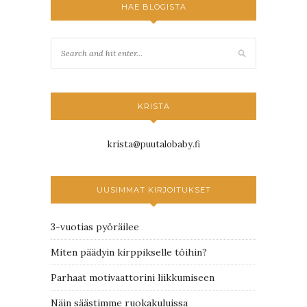
HAE BLOGISTA
KRISTA
krista@puutalobaby.fi
UUSIMMAT KIRJOITUKSET
3-vuotias pyöräilee
Miten päädyin kirppikselle töihin?
Parhaat motivaattorini liikkumiseen
Näin säästimme ruokakuluissa