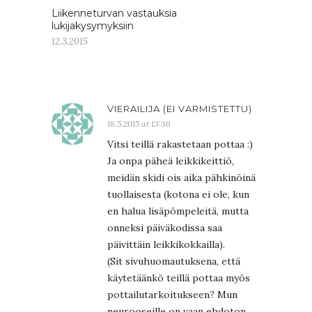
Liikenneturvan vastauksia
lukijakysymyksiin
12.3.2015
VIERAILIJA (EI VARMISTETTU)
18.5.2015 at 13:36
Vitsi teillä rakastetaan pottaa :)
Ja onpa päheä leikkikeittiö,
meidän skidi ois aika pähkinöinä
tuollaisesta (kotona ei ole, kun
en halua lisäpömpeleitä, mutta
onneksi päiväkodissa saa
päivittäin leikkikokkailla).
(Sit sivuhuomautuksena, että
käytetäänkö teillä pottaa myös
pottailutarkoitukseen? Mun
neurooseille on vaan ehdoton