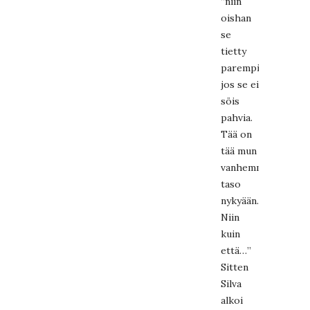
”niin
oishan
se
tietty
parempi,
jos se ei
söis
pahvia.
Tää on
tää mun
vanhemmuuden
taso
nykyään.
Niin
kuin
että…”
Sitten
Silva
alkoi