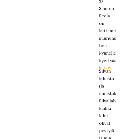
:D
Samoin
Seela
on
laittanut
suuhunsa
heti
kynnelle
kyettyään
kaiken
Silvan
leluista
(ja
muustakin),
Silvallahan
kaikki
lelut
olivat
pestyjä
ja niin