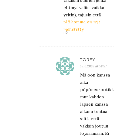
takaisin suuhun (enkä
ehtinyt väliin, vaikka
yritin), tajusin että
tää homma on nyt
menetetty
:D
TOREY
18.5.2015 at 14:57
Mä oon kanssa
aika
pöpöneurootikko,
mut kahden
lapsen kanssa
alkanu tuntua
siltä, että
väkisin joutuu
löysäämään. Ei