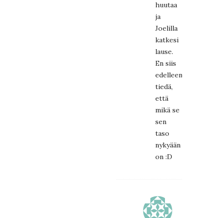
huutaa
ja
Joelilla
katkesi
lause.
En siis
edelleenkään
tiedä,
että
mikä se
sen
taso
nykyään
on :D
TOREY
18.5.2015
at