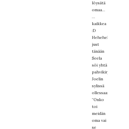
löysätä
omaa…
…
kaikkea
:D
Hehehehe
just
tänään
Seela
söi yhtä
pahvikirjaa
Joelin
sylissä
ollessaan.
”Onko
toi
meidän
oma vai
se