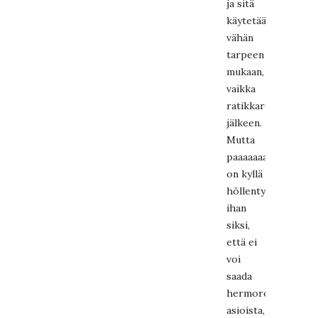
ja sitä
käytetään
vähän
tarpeen
mukaan,
vaikka
ratikkareissun
jälkeen.
Mutta
paaaaaaaljon
on kyllä
höllentynyt
ihan
siksi,
että ei
voi
saada
hermoromahdusta
asioista,