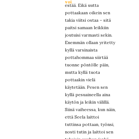
voi
estää. Eikä uutta
pottaakaan oikein sen
takia viitsi ostaa – sitä
paitsi samaan leikkiin
joutuisi varmasti sekin.
Enemmän ollaan yritetty
kyllä varsinaista
pottahommaa siirtää
tuonne pöntölle päin,
mutta kyllä tuota
pottaakin vielä
käytetään. Pesen sen
kyllä pesuaineella aina
käytön ja leikin välillä.
Siinä vaiheessa, kun näin,
että Seela laittoi
tuttinsa pottaan, työnsi,
nosti tutin ja laittoi sen