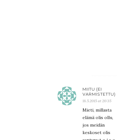
tuntuu
olevan
herkkua.
Täytyy
ostaa
meidän
pienelle
uudet.
:D
MIITU (EI
VARMISTETTU)
18.5.2015 at 20:35
Mieti, millasta
elämä olis ollu,
jos meidän
keskoset olis