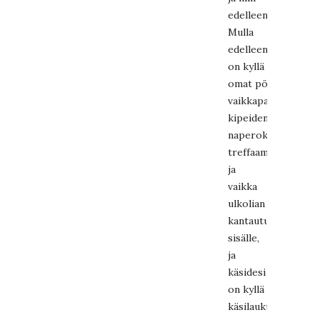
edelleen…
Mulla
edelleen
on kyllä
omat pöpökammora
vaikkapa
kipeiden
naperokavereiden
treffaamisessa
ja
vaikka
ulkolian
kantautumisessa
sisälle,
ja
käsidesi
on kyllä
käsilaukussa