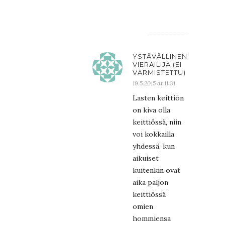
yskii.
YSTÄVÄLLINEN
VIERAILIJA (EI
VARMISTETTU)
19.5.2015 at 11:31
Lasten keittiön
on kiva olla
keittiössä, niin
voi kokkailla
yhdessä, kun
aikuiset
kuitenkin ovat
aika paljon
keittiössä
omien
hommiensa