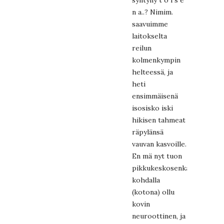
syntyny t o i s e
n a..? Nimim.
saavuimme
laitokselta
reilun
kolmenkympin
helteessä, ja
heti
ensimmäisenä
isosisko iski
hikisen tahmeat
räpylänsä
vauvan kasvoille.
En mä nyt tuon
pikkukeskosenkaan
kohdalla
(kotona) ollu
kovin
neuroottinen, ja