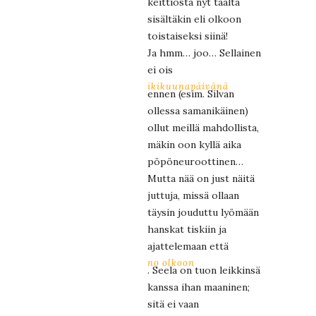
keittiöstä nyt täältä
sisältäkin eli olkoon
toistaiseksi siinä!
Ja hmm… joo… Sellainen
ei ois
ikikuunapäivänä
ennen (esim. Silvan
ollessa samanikäinen)
ollut meillä mahdollista,
mäkin oon kyllä aika
pöpöneuroottinen…
Mutta nää on just näitä
juttuja, missä ollaan
täysin jouduttu lyömään
hanskat tiskiin ja
ajattelemaan että
no olkoon
. Seela on tuon leikkinsä
kanssa ihan maaninen;
sitä ei vaan