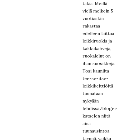
takia. Meillä
vielä melkein 5-
vuotiaskin
rakastaa
edelleen laittaa
leikkiruokia ja
kakkukahveja,
ruokalelut on
ihan suosikkeja.
Tosi kauniita
tee-se-itse-
leikkikeittiöitä
tuunataan
nykyään
lehdissä/blogeissa,
katselen niitä
aina
tuunausintoa
täynnä, vaikka