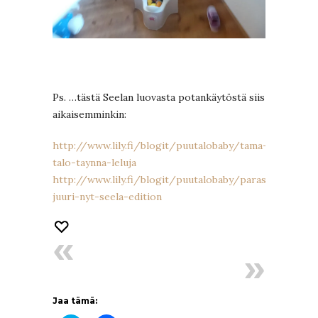
Ps. …tästä Seelan luovasta potankäytöstä siis
aikaisemminkin:
http://www.lily.fi/blogit/puutalobaby/tama-
talo-taynna-leluja
http://www.lily.fi/blogit/puutalobaby/parasta-
juuri-nyt-seela-edition
Jaa tämä: