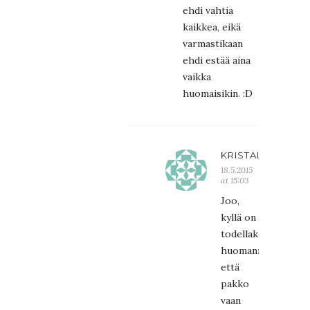
ehdi vahtia
kaikkea, eikä
varmastikaan
ehdi estää aina
vaikka
huomaisikin. :D
KRISTALIINA
18.5.2015
at 15:03
Joo,
kyllä on
todellakin
huomannut,
että
pakko
vaan