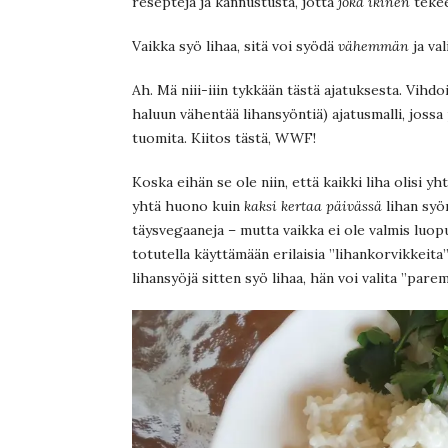
reseptejä ja kannustusta, jotta
joka ikinen
tekee
Vaikka syö lihaa, sitä voi syödä
vähemmän
ja val
Ah. Mä niii-iiin tykkään tästä ajatuksesta. Vih
haluun vähentää lihansyöntiä) ajatusmalli, jossa 
tuomita. Kiitos tästä, WWF!
Koska eihän se ole niin, että kaikki liha olisi yht
yhtä huono kuin
kaksi kertaa päivässä
lihan syöm
täysvegaaneja – mutta vaikka ei ole valmis luop
totutella käyttämään erilaisia ”lihankorvikkeita
lihansyöjä sitten syö lihaa, hän voi valita ”par