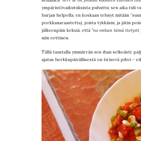
ympäristövaikutuksista puhuttu; sen aika tuli 
hurjan helpolla; en koskaan tehnyt mitään ”suurt
porkkanaraastetta), joista tykkäsin, ja jätin pois
jälkeenpäin keksiä, että
”no onhan tämä tietysti
niin eettinen.
Tällä taustalla ymmärrän sen ihan selkeästi: pa
ajatus herkkupäivällisestä on tirisevä pihvi –