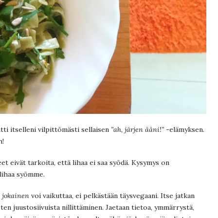
tti itselleni vilpittömästi sellaisen
”ah, järjen ääni!”
-elämyksen.
h!
et eivät tarkoita, että lihaa ei saa syödä. Kysymys on
lihaa syömme.
jokainen
voi vaikuttaa, ei pelkästään täysvegaani. Itse jatkan
en juustosiivuista nillittäminen. Jaetaan tietoa, ymmärrystä,