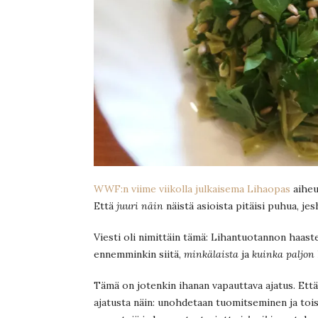
WWF:n viime viikolla julkaisema Lihaopas
aiheu
Että
juuri näin
näistä asioista pitäisi puhua, jes
Viesti oli nimittäin tämä: Lihantuotannon haaste
ennemminkin siitä,
minkälaista
ja
kuinka paljon
Tämä on jotenkin ihanan vapauttava ajatus. Että
ajatusta näin: unohdetaan tuomitseminen ja toist