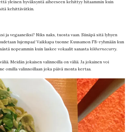
 että yleinen hyväksyntä aiheeseen kehittyy hitaammin kuin
itä kehittävätkin.
si ja vegaaneiksi? Niks naks, tuosta vaan. Siinäpä sitä lyhyen
in huudetaan lujempaa! Vaikkapa tuonne Kuusamon FB-ryhmään kun
ryhmästä nopeammin kuin laskee vokaalit sanasta
kikhernecurry
.
äliä. Meidän jokaisen valinnoilla on väliä. Ja jokainen voi
 omilla valinnoillaan joka päivä monta kertaa.