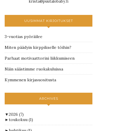
krista@puutalobaby.fi
UUSIMMAT KIRJOITUKSET
3-vuotias pyöräilee
Miten päädyin kirppikselle töihin?
Parhaat motivaattorini liikkumiseen
Näin säästimme ruokakuluissa
Kymmenen kirjasuositusta
ARCHIVES
▼
2026
(7)
►
toukokuu
(1)
►
huhtikuu
(1)