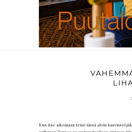
VÄHEMMÄ
LIH
Kun itse aikoinaan teini-iässä aloin kasvissyöjäk
sellainen
”hrrr se on jonkun kuolleen eläimen lih