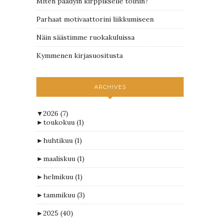
Miten päädyin kirppikselle töihin?
Parhaat motivaattorini liikkumiseen
Näin säästimme ruokakuluissa
Kymmenen kirjasuositusta
ARCHIVES
▼
2026
(7)
►
toukokuu
(1)
►
huhtikuu
(1)
►
maaliskuu
(1)
►
helmikuu
(1)
►
tammikuu
(3)
►
2025
(40)