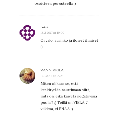
osoitteen perusteella :)
SARI
13.2.2017 at 19:00
Oi valo, aurinko ja iloiset ihmiset
:)
VANNIKKILA
17.2.2017 at 12:03
Miten olikaan se, että
keskitytään nauttimaan siitä,
mitä on, eikä kaiveta negatiivisia
puolia? ;) Teillä on VIELÄ 7
viikkoa, ei ENÄÄ :)