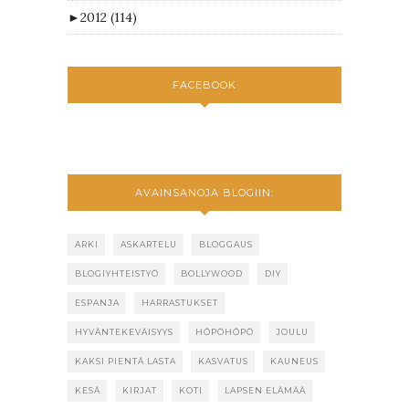
►
2012
(114)
FACEBOOK
AVAINSANOJA BLOGIIN:
ARKI
ASKARTELU
BLOGGAUS
BLOGIYHTEISTYÖ
BOLLYWOOD
DIY
ESPANJA
HARRASTUKSET
HYVÄNTEKEVÄISYYS
HÖPÖHÖPÖ
JOULU
KAKSI PIENTÄ LASTA
KASVATUS
KAUNEUS
KESÄ
KIRJAT
KOTI
LAPSEN ELÄMÄÄ