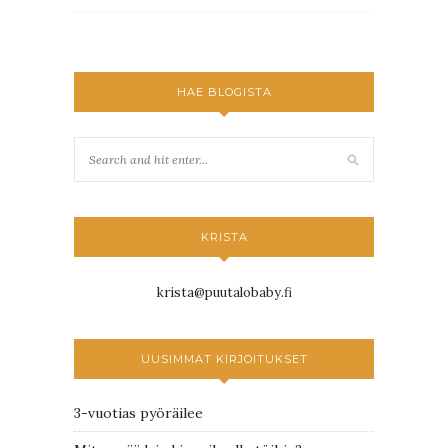
HAE BLOGISTA
KRISTA
krista@puutalobaby.fi
UUSIMMAT KIRJOITUKSET
3-vuotias pyöräilee