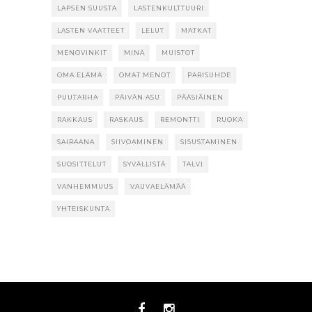
LAPSEN SUUSTA
LASTENKULTTUURI
LASTEN VAATTEET
LELUT
MATKAT
MENOVINKIT
MINÄ
MUISTOT
OMA ELÄMÄ
OMAT MENOT
PARISUHDE
PUUTARHA
PÄIVÄN ASU
PÄÄSIÄINEN
RAKKAUS
RASKAUS
REMONTTI
RUOKA
SAIRAANA
SIIVOAMINEN
SISUSTAMINEN
SUOSITTELUT
SYVÄLLISTÄ
TALVI
VANHEMMUUS
VAUVAELÄMÄÄ
YHTEISKUNTA