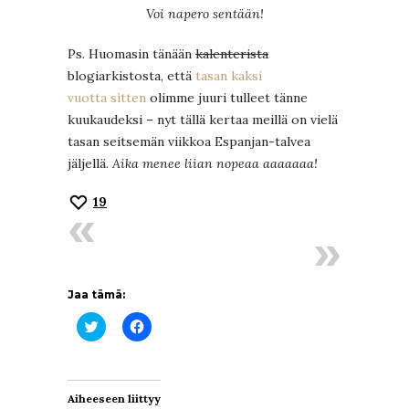
Voi napero sentään!
Ps. Huomasin tänään
kalenterista
blogiarkistosta, että
tasan kaksi
vuotta sitten
olimme juuri tulleet tänne
kuukaudeksi – nyt tällä kertaa meillä on vielä
tasan seitsemän viikkoa Espanjan-talvea
jäljellä.
Aika menee liian nopeaa aaaaaaa!
19
Jaa tämä:
Jaa
Jaa
Twitterissä(Avautuu
Facebookissa(Avautuu
uudessa
uudessa
ikkunassa)
ikkunassa)
Aiheeseen liittyy