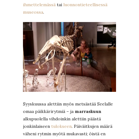
ihmettelemässä
tai
luonnontieteellisessä
museossa
.
Syyskuussa alettiin myös metsästää Seelalle
omaa päikkärirytmiä – ja
marraskuun
alkupuolella vihdoinkin alettiin päästä
jonkinlaiseen
tulokseen
. Päiväitkujen määrä
väheni rytmin myötä mukavasti; öistä en