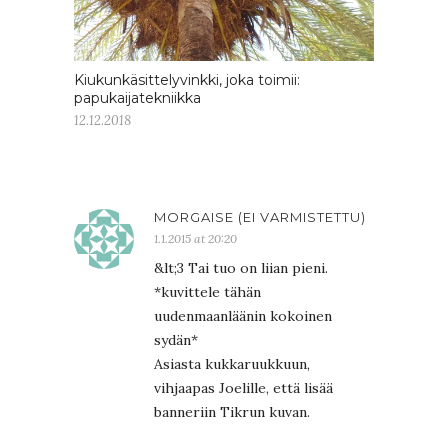
Kiukunkäsittelyvinkki, joka toimii:
papukaijatekniikka
12.12.2018
MORGAISE (EI VARMISTETTU)
1.1.2015 at 20:20
&lt;3 Tai tuo on liian pieni.
*kuvittele tähän
uudenmaanläänin kokoinen
sydän*
Asiasta kukkaruukkuun,
vihjaapas Joelille, että lisää
banneriin Tikrun kuvan.