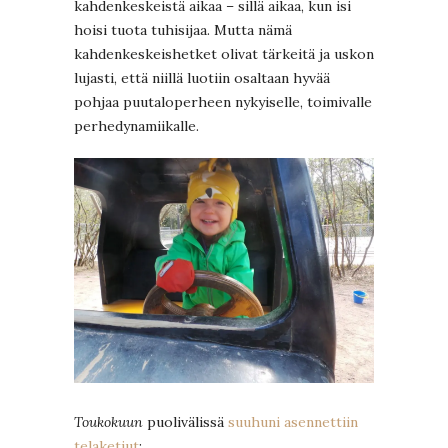
kahdenkeskeistä aikaa – sillä aikaa, kun isi
hoisi tuota tuhisijaa. Mutta nämä
kahdenkeskeishetket olivat tärkeitä ja uskon
lujasti, että niillä luotiin osaltaan hyvää
pohjaa puutaloperheen nykyiselle, toimivalle
perhedynamiikalle.
Toukokuun
puolivälissä
suuhuni asennettiin
telaketjut
: