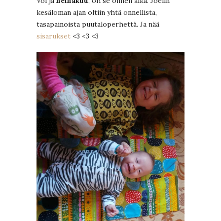
Voi ja
heinäkuu
, oh se onnen aika. Joelin
kesäloman ajan oltiin yhtä onnellista,
tasapainoista puutaloperhettä. Ja nää
sisarukset
<3 <3 <3