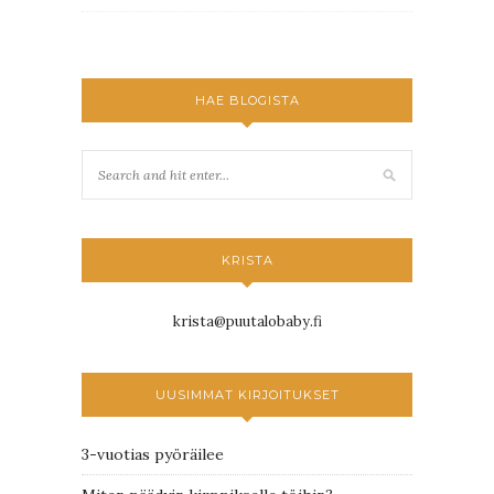
HAE BLOGISTA
KRISTA
krista@puutalobaby.fi
UUSIMMAT KIRJOITUKSET
3-vuotias pyöräilee