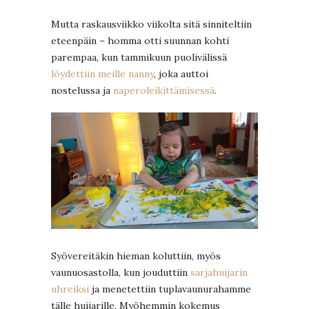
Mutta raskausviikko viikolta sitä sinniteltiin
eteenpäin – homma otti suunnan kohti
parempaa, kun tammikuun puolivälissä
löydettiin meille nanny
, joka auttoi
nostelussa ja
naperoleikittämisessä
.
Syövereitäkin hieman koluttiin, myös
vaunuosastolla, kun jouduttiin
sarjahuijarin
uhreiksi
ja menetettiin tuplavaunurahamme
tälle huijarille. Myöhemmin kokemus