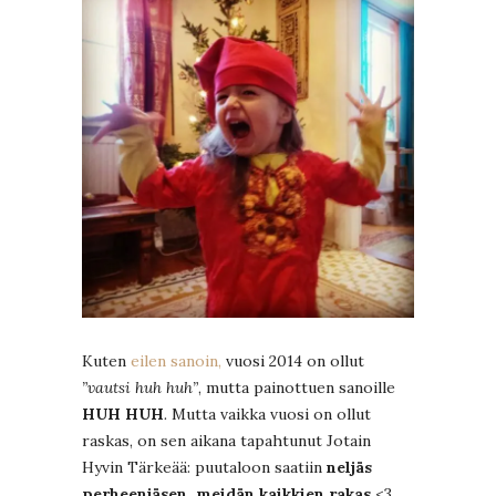
Kuten
eilen sanoin,
vuosi 2014 on ollut
”vautsi huh huh”
, mutta painottuen sanoille
HUH HUH
.
Mutta vaikka vuosi on ollut
raskas, on sen aikana tapahtunut Jotain
Hyvin Tärkeää: puutaloon saatiin
neljäs
perheenjäsen, meidän kaikkien rakas
<3