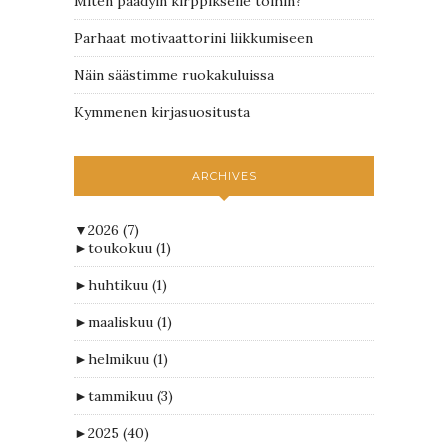
Miten päädyin kirppikselle töihin?
Parhaat motivaattorini liikkumiseen
Näin säästimme ruokakuluissa
Kymmenen kirjasuositusta
ARCHIVES
▼
2026
(7)
►
toukokuu
(1)
►
huhtikuu
(1)
►
maaliskuu
(1)
►
helmikuu
(1)
►
tammikuu
(3)
►
2025
(40)