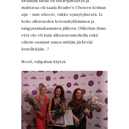
kivaahan siellä oli hätäripistäytyä ja
mahtavaa oli saada Reader’s Choicen kolmas
sija – mut
oikeesti
, viikko synnytyksestä. Ja
koko alkuvuoden kotonakykkimisen ja
sängyssämakaamisen jälkeen. Olikohan ihme,
että olo oli kuin ulkoavaruusoliolla enkä
oikein osannut sanoa mitään järkevää
kenellekään…?
Nooh, tulipahan käytyä.