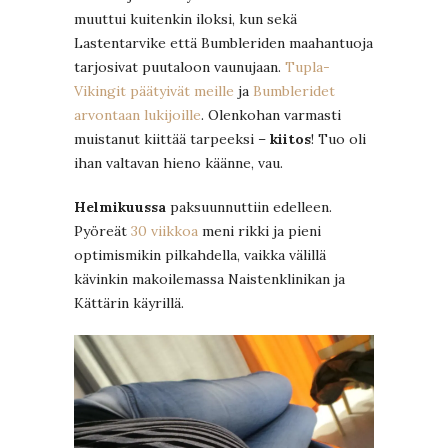
muuttui kuitenkin iloksi, kun sekä
Lastentarvike että Bumbleriden maahantuoja
tarjosivat puutaloon vaunujaan.
Tupla-
Vikingit päätyivät meille
ja
Bumbleridet
arvontaan lukijoille
. Olenkohan varmasti
muistanut kiittää tarpeeksi –
kiitos
! Tuo oli
ihan valtavan hieno käänne, vau.
Helmikuussa
paksuunnuttiin edelleen.
Pyöreät
30 viikkoa
meni rikki ja pieni
optimismikin pilkahdella, vaikka välillä
kävinkin makoilemassa Naistenklinikan ja
Kättärin käyrillä.