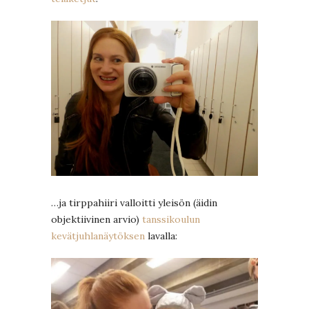
…ja tirppahiiri valloitti yleisön (äidin
objektiivinen arvio)
tanssikoulun
kevätjuhlanäytöksen
lavalla: