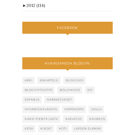
►
2012
(114)
FACEBOOK
AVAINSANOJA BLOGIIN:
ARKI
ASKARTELU
BLOGGAUS
BLOGIYHTEISTYÖ
BOLLYWOOD
DIY
ESPANJA
HARRASTUKSET
HYVÄNTEKEVÄISYYS
HÖPÖHÖPÖ
JOULU
KAKSI PIENTÄ LASTA
KASVATUS
KAUNEUS
KESÄ
KIRJAT
KOTI
LAPSEN ELÄMÄÄ