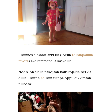
…kunnes
elokuun
arki löi (Joelin
töihinpaluun
myötä
) avokämmenellä kasvoille.
Nooh, on siellä näköjään hauskojakin hetkiä
ollut – kuten
se
, kun tirppa oppi leikkimään
piilosta: