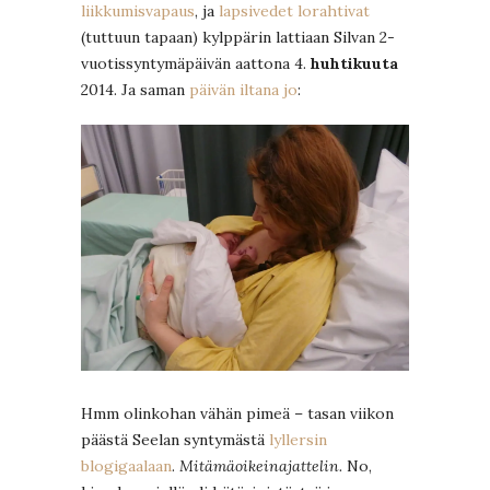
liikkumisvapaus
, ja
lapsivedet lorahtivat
(tuttuun tapaan) kylppärin lattiaan Silvan 2-
vuotissyntymäpäivän aattona 4.
huhtikuuta
2014. Ja saman
päivän iltana jo
:
Hmm olinkohan vähän pimeä – tasan viikon
päästä Seelan syntymästä
lyllersin
blogigaalaan
.
Mitämäoikeinajattelin.
No,