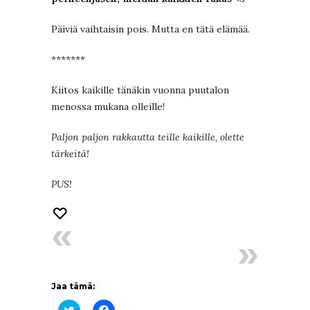
Päiviä vaihtaisin pois. Mutta en tätä elämää.
*******
Kiitos kaikille tänäkin vuonna puutalon
menossa mukana olleille!
Paljon paljon rakkautta teille kaikille, olette
tärkeitä!
PUS!
Jaa tämä:
Jaa
Jaa