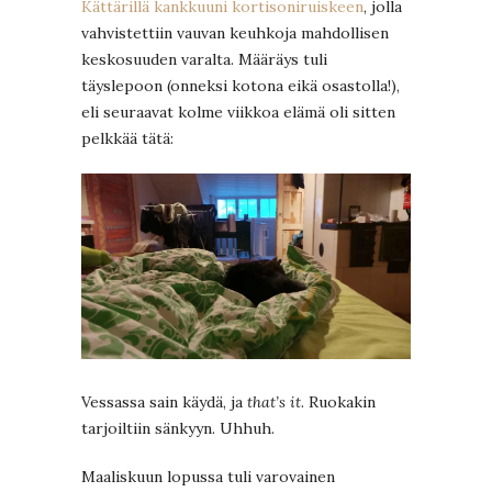
Kättärillä kankkuuni kortisoniruiskeen
, jolla
vahvistettiin vauvan keuhkoja mahdollisen
keskosuuden varalta. Määräys tuli
täyslepoon (onneksi kotona eikä osastolla!),
eli seuraavat kolme viikkoa elämä oli sitten
pelkkää tätä:
Vessassa sain käydä, ja
that’s it
. Ruokakin
tarjoiltiin sänkyyn. Uhhuh.
Maaliskuun lopussa tuli varovainen