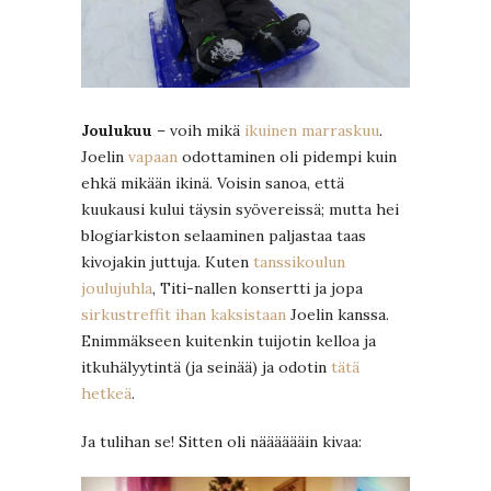
Joulukuu
– voih mikä
ikuinen marraskuu
.
Joelin
vapaan
odottaminen oli pidempi kuin
ehkä mikään ikinä. Voisin sanoa, että
kuukausi kului täysin syövereissä; mutta hei
blogiarkiston selaaminen paljastaa taas
kivojakin juttuja. Kuten
tanssikoulun
joulujuhla
, Titi-nallen konsertti ja jopa
sirkustreffit ihan kaksistaan
Joelin kanssa.
Enimmäkseen kuitenkin tuijotin kelloa ja
itkuhälyytintä (ja seinää) ja odotin
tätä
hetkeä
.
Ja tulihan se! Sitten oli nääääääin kivaa: