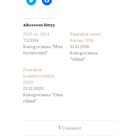
Twitterissä(Avautuu
Facebookissa(Avautuu
uudessa
uudessa
ikkunassa)
ikkunassa)
Aiheeseen liittyy
2012 vs. 2014
Puutalon vuosi
7.3.2014
kuvina 2016
Kategoriassa "Muu
31.12.2016
hyvinvointi"
Kategoriassa
"elämä"
Puutalon
joulutervehdys
2020
23.12.2020
Kategoriassa "Oma
elämä"
1
Comment