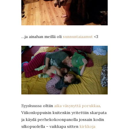
…ja ainahan meillä oli
sunnuntaiaamut
<3
Syyskuussa
oltiin
aika väsynyttä porukkaa
.
Viikonloppuisin kuitenkin yritettiin skarpata
ja käydä perhekokoonpanolla jossain kodin
ulkopuolella – vaikkapa sitten
kirkkoja