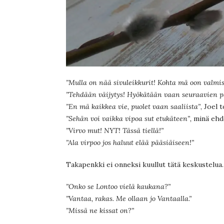
”Mulla on nää sivuleikkurit! Kohta mä oon valmi
”Tehdään väijytys! Hyökätään vaan seuraavien 
”En mä kaikkea vie, puolet vaan saaliista”
, Joel t
”Sehän voi vaikka vipoa sut etukäteen”,
minä ehd
”Virvo mut! NYT! Tässä tiellä!”
”Ala virpoo jos haluut elää pääsiäiseen!”
Takapenkki ei onneksi kuullut tätä keskustelua.
”Onko se Lontoo vielä kaukana?”
”Vantaa, rakas. Me ollaan jo Vantaalla.”
”Missä ne kissat on?”