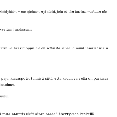
päädytään – me ajetaan nyt tietä, jota ei tän kartan mukaan ole
yseltiin huolissaan.
ssain vaiheessa oppii. Se on sellaista kivaa ja muut ihmiset usein
 pajunkissaspotit tunnisti siitä, että kadun varrella oli parkissa
aistuimet.
uului.
ä tosta saattais vielä oksan saada”
-äherryksen keskellä