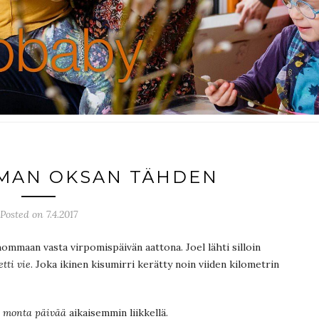
MAN OKSAN TÄHDEN
Posted on 7.4.2017
ommaan vasta virpomispäivän aattona. Joel lähti silloin
tti vie
. Joka ikinen kisumirri kerätty noin viiden kilometrin
e
monta päivää
aikaisemmin liikkellä.