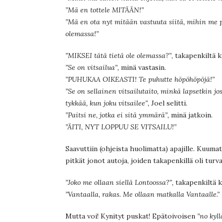
”Mä en tottele MITÄÄN!”
”Mä en ota nyt mitään vastuuta siitä, mihin me 
olemassa!”
”MIKSEI tätä tietä ole olemassa?”
, takapenkiltä k
”Se on vitsailua”,
minä vastasin.
”PUHUKAA OIKEASTI! Te puhutte höpöhöpöjä!”
”Se on sellainen vitsailutaito, minkä lapsetkin jo
tykkää, kun joku vitsailee”,
Joel selitti.
”Paitsi ne, jotka ei sitä ymmärä”,
minä jatkoin.
”ÄITI, NYT LOPPUU SE VITSAILU!”
Saavuttiin (ohjeista huolimatta) apajille. Kuumat
pitkät jonot autoja, joiden takapenkillä oli turv
”Joko me ollaan siellä Lontoossa?”,
takapenkiltä k
”Vantaalla, rakas. Me ollaan matkalla Vantaalle.”
Mutta voi! Kynityt puskat! Epätoivoisen
”no kyll