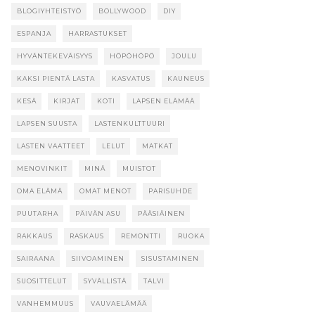
BLOGIYHTEISTYÖ
BOLLYWOOD
DIY
ESPANJA
HARRASTUKSET
HYVÄNTEKEVÄISYYS
HÖPÖHÖPÖ
JOULU
KAKSI PIENTÄ LASTA
KASVATUS
KAUNEUS
KESÄ
KIRJAT
KOTI
LAPSEN ELÄMÄÄ
LAPSEN SUUSTA
LASTENKULTTUURI
LASTEN VAATTEET
LELUT
MATKAT
MENOVINKIT
MINÄ
MUISTOT
OMA ELÄMÄ
OMAT MENOT
PARISUHDE
PUUTARHA
PÄIVÄN ASU
PÄÄSIÄINEN
RAKKAUS
RASKAUS
REMONTTI
RUOKA
SAIRAANA
SIIVOAMINEN
SISUSTAMINEN
SUOSITTELUT
SYVÄLLISTÄ
TALVI
VANHEMMUUS
VAUVAELÄMÄÄ