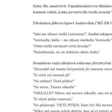
Haha. Me amatöörit. Pajunkissakierros lähialue
kuuman vinkin, jonka perusteella tuolla jossain
Päiväunien jälkeen lapset haalareihin (”MÄ 
”Joko me ollaan siellä Lontoossa?”
, kuului takape
”Vantaalla, kulta – me ollaan matkalla Vantaalle”
”Onko siellä varmasti niitä kissoja?”
”Pajunkissoja, ne on sellaisia oksia, kulta.”
Suunnistus sujui aikuisten sulavana yhteistyönä 
”Menenkö mä tuosta liittymästä yli suoraan etee
”Ei siitä voi mennä yli”
”No voihan! Tietä pitkin!”
”No mene. Tuosta oikealle”
”OIKEALLE!? Miten mä menen oikealle, sun ois p
”Ei tästä pääse suoraan.”
”No pääseepä. TIETÄ PITKIN. Kato ite! Mä menen
”Miksi mä sanon näitä ohjeita, kun sä et tottele n