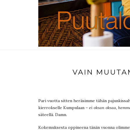
VAIN MUUTA
Pari vuotta sitten heräsimme tähän pajunkissah
kierrokselle Kumpulaan –
ei oksan oksaa, hemme
säteellä. Damn.
Kokemuksesta oppineena tänän vuonna olimm