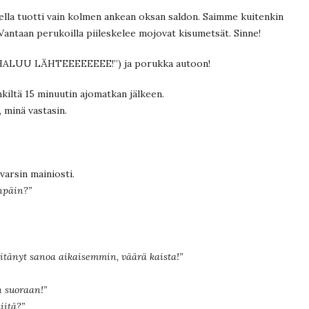
ella tuotti vain kolmen ankean oksan saldon. Saimme kuitenkin
 Vantaan perukoilla piileskelee mojovat kisumetsät. Sinne!
EN HALUU LÄHTEEEEEEEE!”) ja porukka autoon!
nkiltä 15 minuutin ajomatkan jälkeen.
, minä vastasin.
varsin mainiosti.
npäin?”
itänyt sanoa aikaisemmin, väärä kaista!”
 suoraan!”
iitä?”