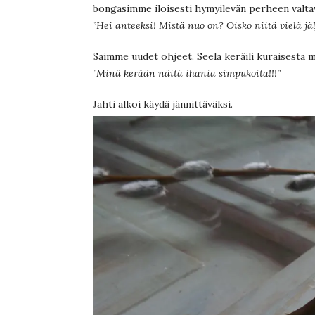
bongasimme iloisesti hymyilevän perheen valta
”Hei anteeksi! Mistä nuo on? Oisko niitä vielä jäl
Saimme uudet ohjeet. Seela keräili kuraisesta m
”Minä kerään näitä ihania simpukoita!!!”
Jahti alkoi käydä jännittäväksi.