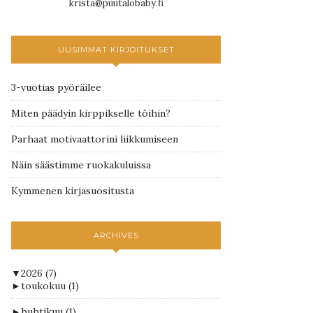
krista@puutalobaby.fi
UUSIMMAT KIRJOITUKSET
3-vuotias pyöräilee
Miten päädyin kirppikselle töihin?
Parhaat motivaattorini liikkumiseen
Näin säästimme ruokakuluissa
Kymmenen kirjasuositusta
ARCHIVES
▼
2026
(7)
►
toukokuu
(1)
►
huhtikuu
(1)