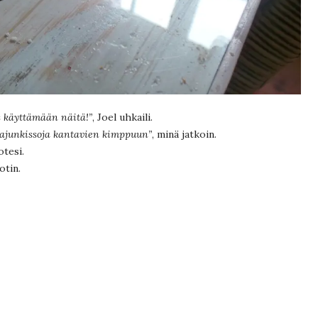
s käyttämään näitä!”
, Joel uhkaili.
pajunkissoja kantavien kimppuun”
, minä jatkoin.
otesi.
otin.