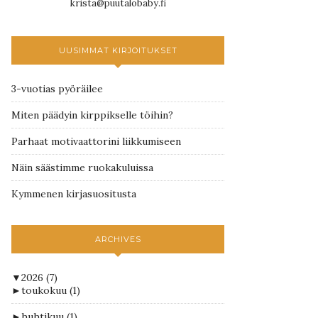
krista@puutalobaby.fi
UUSIMMAT KIRJOITUKSET
3-vuotias pyöräilee
Miten päädyin kirppikselle töihin?
Parhaat motivaattorini liikkumiseen
Näin säästimme ruokakuluissa
Kymmenen kirjasuositusta
ARCHIVES
▼
2026
(7)
►
toukokuu
(1)
►
huhtikuu
(1)