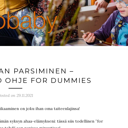
AN PARSIMINEN –
 OHJE FOR DUMMIES
osted on 29.11.2021
paikaaminen on joku ihan oma taiteenlajinsa!
tämän syksyn ahaa-elämykseni: tässä siis todellinen ”for
aa tehdä sen parissa minuutissa!