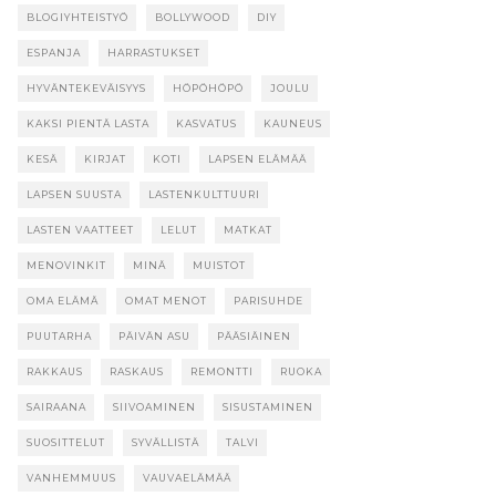
BLOGIYHTEISTYÖ
BOLLYWOOD
DIY
ESPANJA
HARRASTUKSET
HYVÄNTEKEVÄISYYS
HÖPÖHÖPÖ
JOULU
KAKSI PIENTÄ LASTA
KASVATUS
KAUNEUS
KESÄ
KIRJAT
KOTI
LAPSEN ELÄMÄÄ
LAPSEN SUUSTA
LASTENKULTTUURI
LASTEN VAATTEET
LELUT
MATKAT
MENOVINKIT
MINÄ
MUISTOT
OMA ELÄMÄ
OMAT MENOT
PARISUHDE
PUUTARHA
PÄIVÄN ASU
PÄÄSIÄINEN
RAKKAUS
RASKAUS
REMONTTI
RUOKA
SAIRAANA
SIIVOAMINEN
SISUSTAMINEN
SUOSITTELUT
SYVÄLLISTÄ
TALVI
VANHEMMUUS
VAUVAELÄMÄÄ