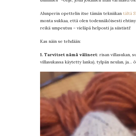
Alunperin opettelin itse tämän tekniikan
tältä 
monta sukkaa, että olen todennäköisesti ehtinyt
reikä umpeutuu – vieläpä helposti ja siististi!
Kas näin se tehdään:
1. Tarvitset nämä välineet
: risan villasukan,
villasukassa käytetty lanka), tylpän neulan, ja