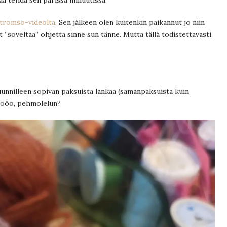
Strömsö-videolta
. Sen jälkeen olen kuitenkin paikannut jo niin
 ”soveltaa” ohjetta sinne sun tänne. Mutta tällä todistettavasti
 suunnilleen sopivan paksuista lankaa (samanpaksuista kuin
… öööö, pehmolelun?