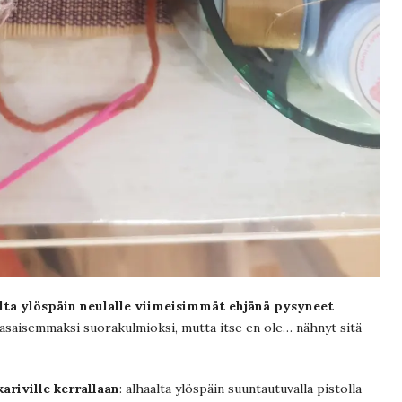
aalta ylöspäin neulalle viimeisimmät ehjänä pysyneet
tasaisemmaksi suorakulmioksi, mutta itse en ole… nähnyt sitä
ariville kerrallaan
: alhaalta ylöspäin suuntautuvalla pistolla