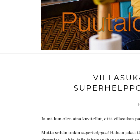
VILLASUK
SUPERHELPPO
P
Ja mä kun olen aina kuvitellut, että villasukan 
Mutta sehän onkin
superhelppoa
! Haluan jakaa 
dummies” -ohje, jolla jokainen ihan varmasti os