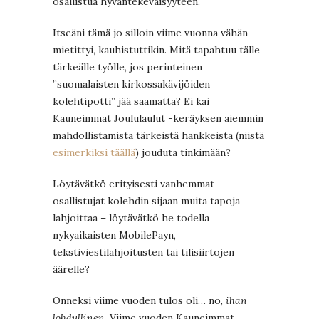
osallistua hyväntekeväisyyteen.
Itseäni tämä jo silloin viime vuonna vähän
mietittyi, kauhistuttikin. Mitä tapahtuu tälle
tärkeälle työlle, jos perinteinen
”suomalaisten kirkossakävijöiden
kolehtipotti” jää saamatta? Ei kai
Kauneimmat Joululaulut -keräyksen aiemmin
mahdollistamista tärkeistä hankkeista (niistä
esimerkiksi täällä
) jouduta tinkimään?
Löytävätkö erityisesti vanhemmat
osallistujat kolehdin sijaan muita tapoja
lahjoittaa – löytävätkö he todella
nykyaikaisten MobilePayn,
tekstiviestilahjoitusten tai tilisiirtojen
äärelle?
Onneksi viime vuoden tulos oli… no,
ihan
lohdullinen
. Viime vuoden Kauneimmat