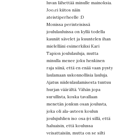
luvan lähettää minulle mainoksia.
Joo,ei kiitos näin
ateistiperheelle :D
Monissa perinteisissä
joululauluissa on kyllä todella
kauniit sävelet ja kuuntelen ihan
mielelläni esimerkiksi Kari
Tapion joululauluja, mutta
minulla menee joku henkinen
raja siinä, että en enää vaan pysty
laulamaan uskonnollisia lauluja.
Ajatus niidenlaulamisesta tuntuu
hurjan väärältä. Vähän jopa
surullista, koska tavallaan
menetän jonkun osan joulusta,
joka oli ala-asteen koulun
joulujuhlien iso osa (ei sillä, että
haluaisin, että koulussa
veisattaisiin, mutta on se silti