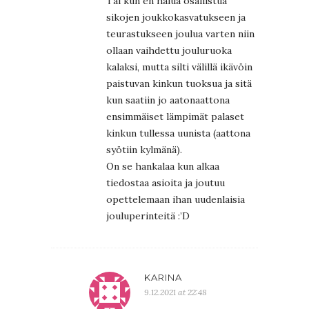
Tai kun en halua osallistua
sikojen joukkokasvatukseen ja
teurastukseen joulua varten niin
ollaan vaihdettu jouluruoka
kalaksi, mutta silti välillä ikävöin
paistuvan kinkun tuoksua ja sitä
kun saatiin jo aatonaattona
ensimmäiset lämpimät palaset
kinkun tullessa uunista (aattona
syötiin kylmänä).
On se hankalaa kun alkaa
tiedostaa asioita ja joutuu
opettelemaan ihan uudenlaisia
jouluperinteitä :’D
KARINA
9.12.2021 at 22:48