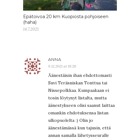
Epätoivoa 20 km Kuopiosta pohjoiseen
(haha)
14.7.2021
ANNA
9.12.2021 at 18:26
Äänestäisin ihan ehdottomasti
Suvi Teräsniskan Tonttua tai
Nissepolkkaa. Kumpaakaan ei
tosin löytynyt listalta, mutta
äänestykseen olisi saanut laittaa
omankin ehdotuksensa listan
ulkopuolelta :) Olin jo
äänestämässä kun tajusin, että
annan samalla lähetysseuralle