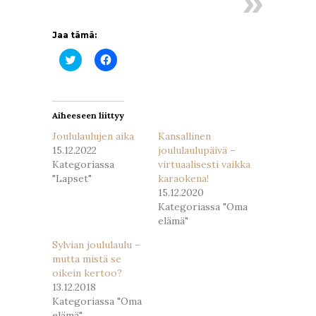
Jaa tämä:
Jaa
Jaa
Twitterissä(Avautuu
Facebookissa(Avautuu
uudessa
uudessa
ikkunassa)
ikkunassa)
Aiheeseen liittyy
Joululaulujen aika
Kansallinen
15.12.2022
joululaulupäivä –
Kategoriassa
virtuaalisesti vaikka
"Lapset"
karaokena!
15.12.2020
Kategoriassa "Oma
elämä"
Sylvian joululaulu –
mutta mistä se
oikein kertoo?
13.12.2018
Kategoriassa "Oma
elämä"