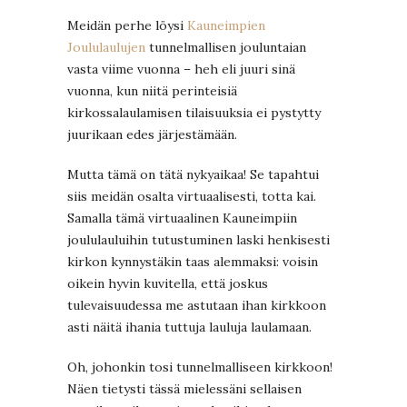
Meidän perhe löysi
Kauneimpien
Joululaulujen
tunnelmallisen jouluntaian
vasta viime vuonna – heh eli juuri sinä
vuonna, kun niitä perinteisiä
kirkossalaulamisen tilaisuuksia ei pystytty
juurikaan edes järjestämään.
Mutta tämä on tätä nykyaikaa! Se tapahtui
siis meidän osalta virtuaalisesti, totta kai.
Samalla tämä virtuaalinen Kauneimpiin
joululauluihin tutustuminen laski henkisesti
kirkon kynnystäkin taas alemmaksi: voisin
oikein hyvin kuvitella, että joskus
tulevaisuudessa me astutaan ihan kirkkoon
asti näitä ihania tuttuja lauluja laulamaan.
Oh, johonkin tosi tunnelmalliseen kirkkoon!
Näen tietysti tässä mielessäni sellaisen