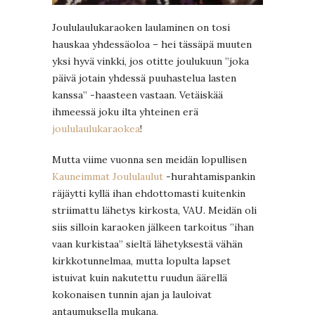
Joululaulukaraoken laulaminen on tosi
hauskaa yhdessäoloa – hei tässäpä muuten
yksi hyvä vinkki, jos otitte joulukuun ”joka
päivä jotain yhdessä puuhastelua lasten
kanssa” -haasteen vastaan. Vetäiskää
ihmeessä joku ilta yhteinen erä
joululaulukaraokea
!
Mutta viime vuonna sen meidän lopullisen
Kauneimmat Joululaulut
-hurahtamispankin
räjäytti kyllä ihan ehdottomasti kuitenkin
striimattu lähetys kirkosta, VAU. Meidän oli
siis silloin karaoken jälkeen tarkoitus ”ihan
vaan kurkistaa” sieltä lähetyksestä vähän
kirkkotunnelmaa, mutta lopulta lapset
istuivat kuin nakutettu ruudun äärellä
kokonaisen tunnin ajan ja lauloivat
antaumuksella mukana.