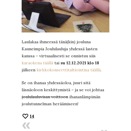
Laulakaa ihmeessä tänä(kin) jouluna
Kauneimpia Joululauluja yhdessä lasten
kanssa – virtuaalisesti se onnistuu siis
karaokena täällä
tai
su 12.12.2021 klo 18
jälkeen
kirkkokonserttitaltiointina täällä
.
Se on ihanaa yhdessäoloa, juuri sitä
läsnäoloon keskittymistä – ja se voi johtaa
joululauluvisan voittoon
ihananlämpimän
joulutunnelman heräämiseen!
14