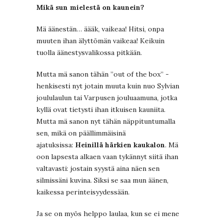
Mikä sun mielestä on kaunein?
Mä äänestän… äääk, vaikeaa! Hitsi, onpa
muuten ihan älyttömän vaikeaa! Keikuin
tuolla äänestysvalikossa pitkään.
Mutta mä sanon tähän ”out of the box” -
henkisesti nyt jotain muuta kuin nuo Sylvian
joululaulun tai Varpusen jouluaamuna, jotka
kyllä ovat tietysti ihan itkuisen kauniita.
Mutta mä sanon nyt tähän näppituntumalla
sen, mikä on päällimmäisinä
ajatuksissa:
Heinillä härkien kaukalon
. Mä
oon lapsesta alkaen vaan tykännyt siitä ihan
valtavasti: jostain syystä aina näen sen
silmissäni kuvina. Siksi se saa mun äänen,
kaikessa perinteisyydessään.
Ja se on myös helppo laulaa, kun se ei mene