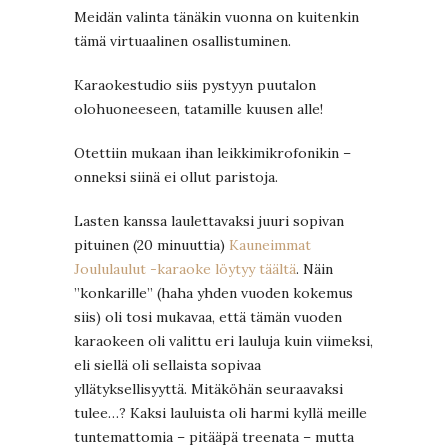
Meidän valinta tänäkin vuonna on kuitenkin
tämä virtuaalinen osallistuminen.
Karaokestudio siis pystyyn puutalon
olohuoneeseen, tatamille kuusen alle!
Otettiin mukaan ihan leikkimikrofonikin –
onneksi siinä ei ollut paristoja.
Lasten kanssa laulettavaksi juuri sopivan
pituinen (20 minuuttia)
Kauneimmat
Joululaulut -karaoke löytyy täältä
. Näin
”konkarille” (haha yhden vuoden kokemus
siis) oli tosi mukavaa, että tämän vuoden
karaokeen oli valittu eri lauluja kuin viimeksi,
eli siellä oli sellaista sopivaa
yllätyksellisyyttä. Mitäköhän seuraavaksi
tulee…? Kaksi lauluista oli harmi kyllä meille
tuntemattomia – pitääpä treenata – mutta