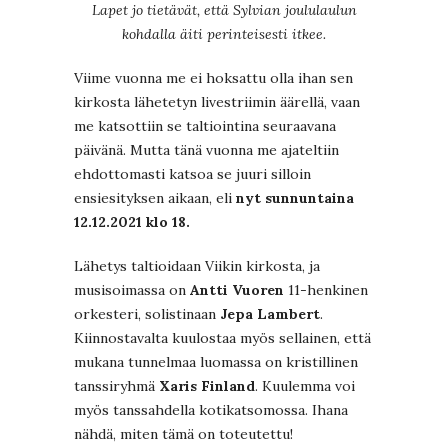
Lapet jo tietävät, että Sylvian joululaulun
kohdalla äiti perinteisesti itkee.
Viime vuonna me ei hoksattu olla ihan sen
kirkosta lähetetyn livestriimin äärellä, vaan
me katsottiin se taltiointina seuraavana
päivänä. Mutta tänä vuonna me ajateltiin
ehdottomasti katsoa se juuri silloin
ensiesityksen aikaan, eli
nyt
sunnuntaina
12.12.2021 klo 18.
Lähetys taltioidaan Viikin kirkosta, ja
musisoimassa on
Antti Vuoren
11-henkinen
orkesteri, solistinaan
Jepa Lambert
.
Kiinnostavalta kuulostaa myös sellainen, että
mukana tunnelmaa luomassa on kristillinen
tanssiryhmä
Xaris Finland
. Kuulemma voi
myös tanssahdella kotikatsomossa. Ihana
nähdä, miten tämä on toteutettu!