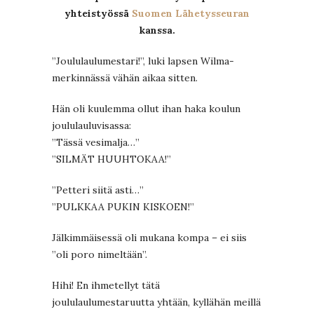
yhteistyössä
Suomen Lähetysseuran
kanssa.
”Joululaulumestari!”, luki lapsen Wilma-
merkinnässä vähän aikaa sitten.
Hän oli kuulemma ollut ihan haka koulun
joululauluvisassa:
”Tässä vesimalja…”
”SILMÄT HUUHTOKAA!”
”Petteri siitä asti…”
”PULKKAA PUKIN KISKOEN!”
Jälkimmäisessä oli mukana kompa – ei siis
”oli poro nimeltään”.
Hihi! En ihmetellyt tätä
joululaulumestaruutta yhtään, kyllähän meillä