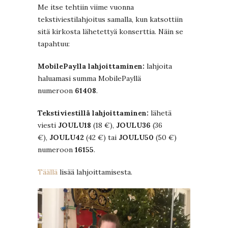
Me itse tehtiin viime vuonna
tekstiviestilahjoitus samalla, kun katsottiin
sitä kirkosta lähetettyä konserttia. Näin se
tapahtuu:
MobilePaylla lahjoittaminen:
lahjoita
haluamasi summa MobilePayllä
numeroon
61408
.
Tekstiviestillä lahjoittaminen:
lähetä
viesti
JOULU18
(18 €),
JOULU36
(36
€),
JOULU42
(42 €) tai
JOULU50
(50 €)
numeroon
16155
.
Täällä
lisää lahjoittamisesta.