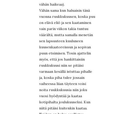
vähän haikeaa).
Vähän sama kun haluaisin tänä
vuonna ruukkukuusen, koska puu
on elävä eliö ja sen kaataminen
vain parin viikon takia tuntuu
väärältä, mutta samalla menetän
sen lapsuuteen kuuluneen
kuusenkaatoreissun ja sopivan
puun etsimisen. Tosin ajattelin
myös, että jos hankittaisiin
ruukkukuusi niin se pitäisi
varmaan kesällä istuttaa pihalle
ja, koska piha tulee jossain
vaiheessa liian täyteen voisi
noita ruukkukuusia niin joku
vuosi hyödyntää ja kaataa
kotipihalta joulukuuseksi. Kun
niitä pitäisi kuitenkin kaataa.