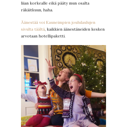
liian korkealle eikä pääty mun osalta
räkäitkuun, haha.
Äänestää voi Kauneimpien joululaulujen
sivulta täältä
, kaikkien äänestäneiden kesken
arvotaan hotellipaketti.