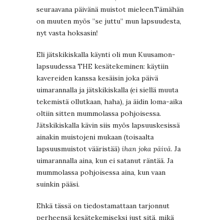
seuraavana päivänä muistot mieleen.Tämähän
on muuten myös ”se juttu” mun lapsuudesta,
nyt vasta hoksasin!
Eli jätskikiskalla käynti oli mun Kuusamon-
lapsuudessa THE kesätekeminen: käytiin
kavereiden kanssa kesäisin joka päivä
uimarannalla ja jätskikiskalla (ei siellä muuta
tekemistä ollutkaan, haha), ja äidin loma-aika
oltiin sitten mummolassa pohjoisessa.
Jätskikiskalla kävin siis myös lapsuuskesissä
ainakin muistojeni mukaan (toisaalta
lapsuusmuistot vääristää)
ihan joka päivä
. Ja
uimarannalla aina, kun ei satanut räntää. Ja
mummolassa pohjoisessa aina, kun vaan
suinkin pääsi.
Ehkä tässä on tiedostamattaan tarjonnut
perheensä kesätekemiseksi just sitä, mikä