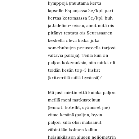
kymppejä (muutama kerta
lapselle Espanjassa 2e/kpl, pari
kertaa kotomaassa 5e/kpl, huh
ja Jädelino-reissu, ainut mitä ois
pitänyt testata ois Seurasaaren
keskellä oleva kiska, joka
somehuhujen perusteella tarjosi
valtavia palloja). Teillä kun on
paljon kokemuksia, niin mitkä oli
teidän kesän top-3 kiskat
(kriteerillä millä hyvänsä)?
—
Mä just mietin että kuinka paljon
meillä meni matkusteluun
(lennot, hotellit, syömiset jne)
viime kesänä (paljon, hyvin
paljon, sillä olisi maksanut
vähintään kolmen kalliin
helsinkiläisen alueen neliömetrin