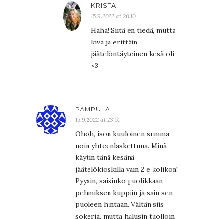
KRISTA
15.9.2022 at 20:10
Haha! Siitä en tiedä, mutta
kiva ja erittäin
jäätelöntäyteinen kesä oli
<3
PAMPULA
15.9.2022 at 23:51
Ohoh, ison kuuloinen summa
noin yhteenlaskettuna. Minä
käytin tänä kesänä
jäätelökioskilla vain 2 e kolikon!
Pyysin, saisinko puolikkaan
pehmiksen kuppiin ja sain sen
puoleen hintaan. Vältän siis
sokeria, mutta halusin tuolloin