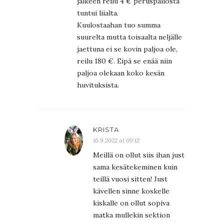
jälkeen reilu 4 € peruspallosta
tuntui liialta.
Kuulostaahan tuo summa
suurelta mutta toisaalta neljälle
jaettuna ei se kovin paljoa ole,
reilu 180 €. Eipä se enää niin
paljoa olekaan koko kesän
huvituksista.
KRISTA
16.9.2022 at 09:12
Meillä on ollut siis ihan just
sama kesätekeminen kuin
teillä vuosi sitten! Just
kävellen sinne koskelle
kiskalle on ollut sopiva
matka mullekin sektion