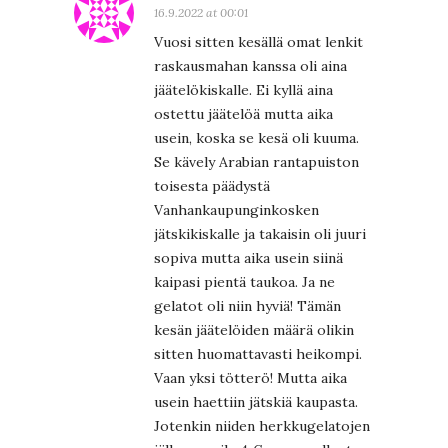
16.9.2022 at 00:01
Vuosi sitten kesällä omat lenkit
raskausmahan kanssa oli aina
jäätelökiskalle. Ei kyllä aina
ostettu jäätelöä mutta aika
usein, koska se kesä oli kuuma.
Se kävely Arabian rantapuiston
toisesta päädystä
Vanhankaupunginkosken
jätskikiskalle ja takaisin oli juuri
sopiva mutta aika usein siinä
kaipasi pientä taukoa. Ja ne
gelatot oli niin hyviä! Tämän
kesän jäätelöiden määrä olikin
sitten huomattavasti heikompi.
Vaan yksi tötterö! Mutta aika
usein haettiin jätskiä kaupasta.
Jotenkin niiden herkkugelatojen