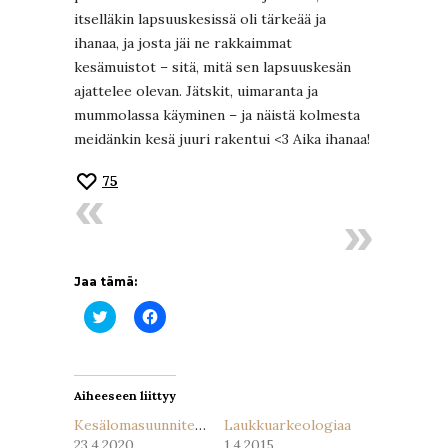
itselläkin lapsuuskesissä oli tärkeää ja
ihanaa, ja josta jäi ne rakkaimmat
kesämuistot – sitä, mitä sen lapsuuskesän
ajattelee olevan. Jätskit, uimaranta ja
mummolassa käyminen – ja näistä kolmesta
meidänkin kesä juuri rakentui <3 Aika ihanaa!
75
Jaa tämä:
Jaa
Jaa
Twitterissä(Avautuu
Facebookissa(Avautuu
uudessa
uudessa
ikkunassa)
ikkunassa)
Aiheeseen liittyy
Kesälomasuunnitelmia
Laukkuarkeologiaa
23.4.2020
1.4.2015