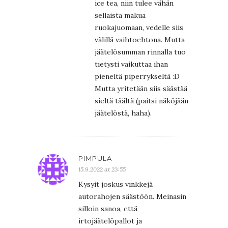
ice tea, niin tulee vähän
sellaista makua
ruokajuomaan, vedelle siis
välillä vaihtoehtona. Mutta
jäätelösumman rinnalla tuo
tietysti vaikuttaa ihan
pieneltä piperrykseltä :D
Mutta yritetään siis säästää
sieltä täältä (paitsi näköjään
jäätelöstä, haha).
PIMPULA
15.9.2022 at 23:55
Kysyit joskus vinkkejä
autorahojen säästöön. Meinasin
silloin sanoa, että
irtojäätelöpallot ja