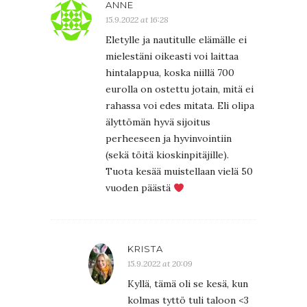
ANNE
15.9.2022 at 16:28
Eletylle ja nautitulle elämälle ei
mielestäni oikeasti voi laittaa
hintalappua, koska niillä 700
eurolla on ostettu jotain, mitä ei
rahassa voi edes mitata. Eli olipa
älyttömän hyvä sijoitus
perheeseen ja hyvinvointiin
(sekä töitä kioskinpitäjille).
Tuota kesää muistellaan vielä 50
vuoden päästä
KRISTA
15.9.2022 at 20:09
Kyllä, tämä oli se kesä, kun
kolmas tyttö tuli taloon <3