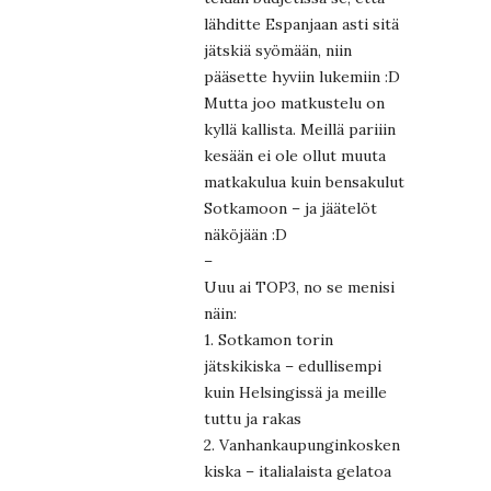
lähditte Espanjaan asti sitä
jätskiä syömään, niin
pääsette hyviin lukemiin :D
Mutta joo matkustelu on
kyllä kallista. Meillä pariiin
kesään ei ole ollut muuta
matkakulua kuin bensakulut
Sotkamoon – ja jäätelöt
näköjään :D
–
Uuu ai TOP3, no se menisi
näin:
1. Sotkamon torin
jätskikiska – edullisempi
kuin Helsingissä ja meille
tuttu ja rakas
2. Vanhankaupunginkosken
kiska – italialaista gelatoa