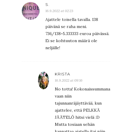
S.
16.9.2022 at 02:23
Ajattele toisella tavalla. 138
päivänä se raha meni.
736/138=5.333333 euroa päivässä.
Ei se kohtuuton määrä ole
neljälle!
KRISTA
16.9.2022 at 09:16
No totta! Kokonaissummana
vaan niin
tajunnanräjäyttävää, kun
ajattelee, että PELKKÄ
JÄÄTELÖ hitsi vielä :D
Mutta tosiaan sehän
kannattaa ajatella (tai näin