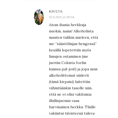
KRISTA
16.9.2022 at 09:04
Aivan ihania herkkuja
nuokin, nams! Alkoholista
muuten tulikin mieleen, että
me ”säästölinjan hengessä”
kesällä lopetettiin myös
limujen ostaminen (me
juotiin Cokista Joelin
kanssa pal-jon!) ja jopa mun
alkoholittomat siiderit
(tämä kirpaisi) laitettiin
vähintäänkin tauolle niin,
että ne ei olisi vakituisia
illallisjuomia vaan
harvinainen herkku. Tilalle
vakiintui tiivisteenä tuleva