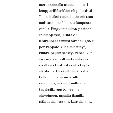
merenrannalla nauttia ministi
lempparijäätelöäni eli pehmistä.
Tuon lisäksi ostin kesän mittaan
muistaakseni 2 kertaa kaupasta
vanilja-Pingviinipuikon (entinen
eskimojätski). Hinta oli
lähikaupassa muistaakseni 0,85 e
per kappale. Olen miettinyt,
kuinka paljon säästyy rahaa, kun
en enää syö valkoista sokeria
sisältäviä tuotteita enkä käytä
alkoholia. Herkuttelin kesällä
kyllä muulla: mansikoilla,
vadelmilla, vesimelonilla, eri
tapaksilla juustoineen ja
oliiveineen, monilla ihanilla
pääruoilla, vissyllä, kahvilla yms.