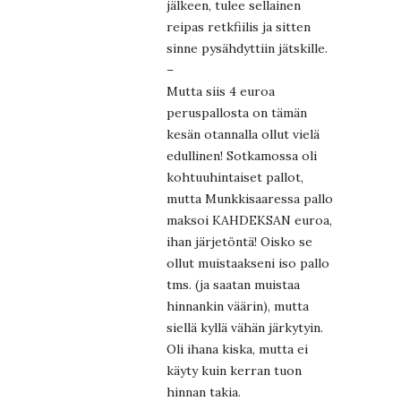
jälkeen, tulee sellainen
reipas retkfiilis ja sitten
sinne pysähdyttiin jätskille.
–
Mutta siis 4 euroa
peruspallosta on tämän
kesän otannalla ollut vielä
edullinen! Sotkamossa oli
kohtuuhintaiset pallot,
mutta Munkkisaaressa pallo
maksoi KAHDEKSAN euroa,
ihan järjetöntä! Oisko se
ollut muistaakseni iso pallo
tms. (ja saatan muistaa
hinnankin väärin), mutta
siellä kyllä vähän järkytyin.
Oli ihana kiska, mutta ei
käyty kuin kerran tuon
hinnan takia.