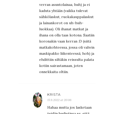
verran asuntolainaa, huh) ja ei
kaduta yhtään (vaikka tulevat
sähkölaskut, ruokakauppalaskut
ja lainankorot on uh-huh-
luokkaa). Oli ihanat matkat ja
ihana on olla taas kotona. Saatiin
koronakin vaan kerran :D (siitä
matkakohteessa, jossa oli vahvin
maskipakko liikenteessä, hoh) ja
ehdittiin siltäkin reissulta palata
kotiin sairastamaan, joten
onnekkaita oltiin.
KRISTA
15.9.2022 at 20:06
Hahaa mutta jos lasketaan
teidän budjetissa se, että