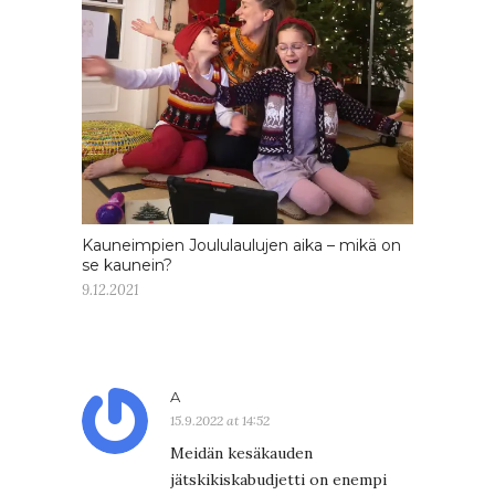
Kauneimpien Joululaulujen aika – mikä on
se kaunein?
9.12.2021
A
15.9.2022 at 14:52
Meidän kesäkauden
jätskikiskabudjetti on enempi