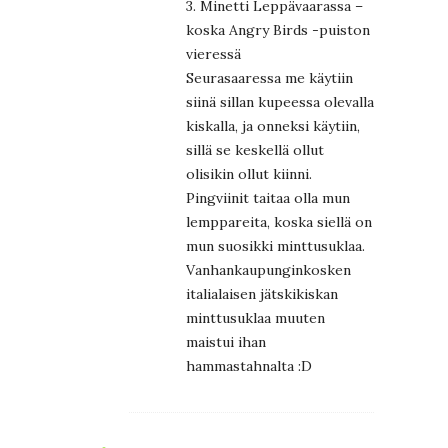
3. Minetti Leppävaarassa –
koska Angry Birds -puiston
vieressä
Seurasaaressa me käytiin
siinä sillan kupeessa olevalla
kiskalla, ja onneksi käytiin,
sillä se keskellä ollut
olisikin ollut kiinni.
Pingviinit taitaa olla mun
lemppareita, koska siellä on
mun suosikki minttusuklaa.
Vanhankaupunginkosken
italialaisen jätskikiskan
minttusuklaa muuten
maistui ihan
hammastahnalta :D