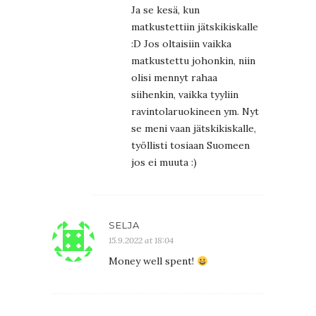
Ja se kesä, kun
matkustettiin jätskikiskalle
:D Jos oltaisiin vaikka
matkustettu johonkin, niin
olisi mennyt rahaa
siihenkin, vaikka tyyliin
ravintolaruokineen ym. Nyt
se meni vaan jätskikiskalle,
työllisti tosiaan Suomeen
jos ei muuta :)
SELJA
15.9.2022 at 18:04
Money well spent!