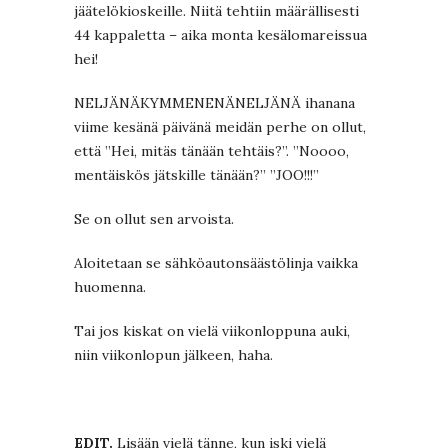
jäätelökioskeille. Niitä tehtiin määrällisesti
44 kappaletta – aika monta kesälomareissua
hei!
NELJÄNÄKYMMENENÄNELJÄNÄ ihanana
viime kesänä päivänä meidän perhe on ollut,
että ”Hei, mitäs tänään tehtäis?”. ”Noooo,
mentäiskös jätskille tänään?” ”JOO!!!”
Se on ollut sen arvoista.
Aloitetaan se sähköautonsäästölinja vaikka
huomenna.
Tai jos kiskat on vielä viikonloppuna auki,
niin viikonlopun jälkeen, haha.
EDIT.
Lisään vielä tänne, kun iski vielä