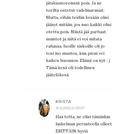
jätskiautoreissut pois. Ja ne
torilta ostetut vadelmarasiat.
Mutta, eihän teidän kesään olisi
jäänyt mitään, jos nuo kaikki olisi
otettu pois. Niistä jää parhaat
muistot ja niitä ei voi mitata
rahassa. Isoille siskoille oli jo
tosi iso muutos, kun pieni vei
kaiken huomion. Elämä on nyt : )
Tämä kesä oli todellinen
jäätelökesä.
KRISTA
16.9.2022 at 09:07
Haa totta, ne olisi tämänkin
laskelman perusteella olleet
ERITTÄIN hyviä