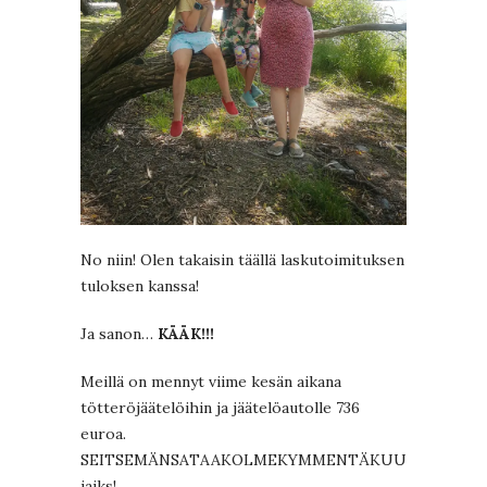
No niin! Olen takaisin täällä laskutoimituksen
tuloksen kanssa!
Ja sanon…
KÄÄK!!!
Meillä on mennyt viime kesän aikana
tötteröjäätelöihin ja jäätelöautolle 736
euroa.
SEITSEMÄNSATAAKOLMEKYMMENTÄKUUSI,
jaiks!