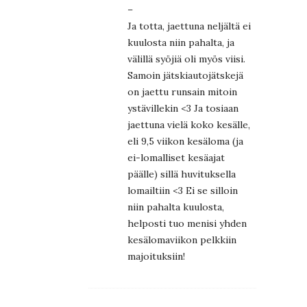
–
Ja totta, jaettuna neljältä ei
kuulosta niin pahalta, ja
välillä syöjiä oli myös viisi.
Samoin jätskiautojätskejä
on jaettu runsain mitoin
ystävillekin <3 Ja tosiaan
jaettuna vielä koko kesälle,
eli 9,5 viikon kesäloma (ja
ei-lomalliset kesäajat
päälle) sillä huvituksella
lomailtiin <3 Ei se silloin
niin pahalta kuulosta,
helposti tuo menisi yhden
kesälomaviikon pelkkiin
majoituksiin!