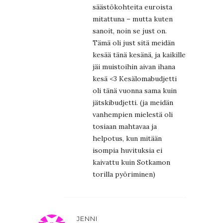
säästökohteita euroista
mitattuna – mutta kuten
sanoit, noin se just on.
Tämä oli just sitä meidän
kesää tänä kesänä, ja kaikille
jäi muistoihin aivan ihana
kesä <3 Kesälomabudjetti
oli tänä vuonna sama kuin
jätskibudjetti. (ja meidän
vanhempien mielestä oli
tosiaan mahtavaa ja
helpotus, kun mitään
isompia huvituksia ei
kaivattu kuin Sotkamon
torilla pyöriminen)
JENNI