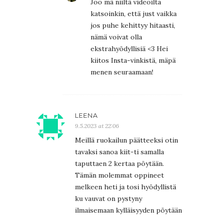
Joo mä niiltä videoilta
katsoinkin, että just vaikka
jos puhe kehittyy hitaasti,
nämä voivat olla
ekstrahyödyllisiä <3 Hei
kiitos Insta-vinkistä, mäpä
menen seuraamaan!
LEENA
9.5.2023 at 22:06
Meillä ruokailun päätteeksi otin
tavaksi sanoa kiit-ti samalla
taputtaen 2 kertaa pöytään.
Tämän molemmat oppineet
melkeen heti ja tosi hyödyllistä
ku vauvat on pystyny
ilmaisemaan kylläisyyden pöytään