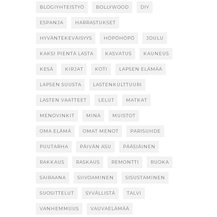
BLOGIYHTEISTYÖ
BOLLYWOOD
DIY
ESPANJA
HARRASTUKSET
HYVÄNTEKEVÄISYYS
HÖPÖHÖPÖ
JOULU
KAKSI PIENTÄ LASTA
KASVATUS
KAUNEUS
KESÄ
KIRJAT
KOTI
LAPSEN ELÄMÄÄ
LAPSEN SUUSTA
LASTENKULTTUURI
LASTEN VAATTEET
LELUT
MATKAT
MENOVINKIT
MINÄ
MUISTOT
OMA ELÄMÄ
OMAT MENOT
PARISUHDE
PUUTARHA
PÄIVÄN ASU
PÄÄSIÄINEN
RAKKAUS
RASKAUS
REMONTTI
RUOKA
SAIRAANA
SIIVOAMINEN
SISUSTAMINEN
SUOSITTELUT
SYVÄLLISTÄ
TALVI
VANHEMMUUS
VAUVAELÄMÄÄ