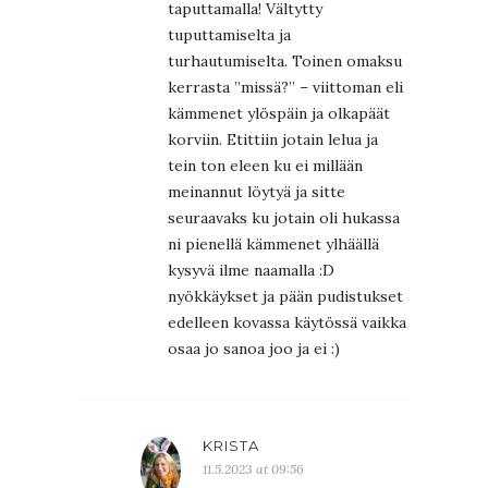
taputtamalla! Vältytty
tuputtamiselta ja
turhautumiselta. Toinen omaksu
kerrasta ”missä?” – viittoman eli
kämmenet ylöspäin ja olkapäät
korviin. Etittiin jotain lelua ja
tein ton eleen ku ei millään
meinannut löytyä ja sitte
seuraavaks ku jotain oli hukassa
ni pienellä kämmenet ylhäällä
kysyvä ilme naamalla :D
nyökkäykset ja pään pudistukset
edelleen kovassa käytössä vaikka
osaa jo sanoa joo ja ei :)
KRISTA
11.5.2023 at 09:56