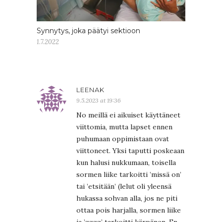
Synnytys, joka päätyi sektioon
1.7.2022
LEENAK
9.5.2023 at 19:36
No meillä ei aikuiset käyttäneet
viittomia, mutta lapset ennen
puhumaan oppimistaan ovat
viittoneet. Yksi taputti poskeaan
kun halusi nukkumaan, toisella
sormen liike tarkoitti ’missä on’
tai ’etsitään’ (lelut oli yleensä
hukassa sohvan alla, jos ne piti
ottaa pois harjalla, sormen liike
ja ’zzzz’ tarkoitti kärpänen. En