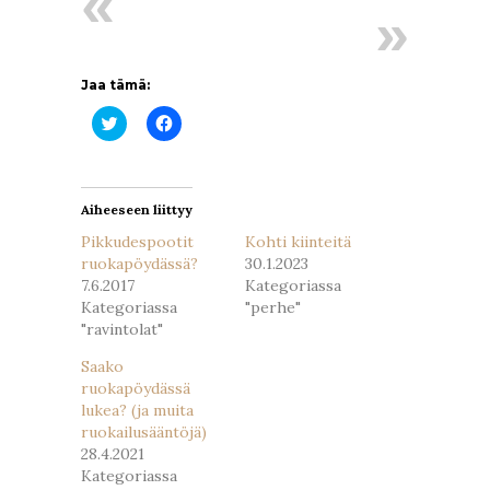
Jaa tämä:
Jaa
Jaa
Twitterissä(Avautuu
Facebookissa(Avautuu
uudessa
uudessa
ikkunassa)
ikkunassa)
Aiheeseen liittyy
Pikkudespootit
Kohti kiinteitä
ruokapöydässä?
30.1.2023
7.6.2017
Kategoriassa
Kategoriassa
"perhe"
"ravintolat"
Saako
ruokapöydässä
lukea? (ja muita
ruokailusääntöjä)
28.4.2021
Kategoriassa