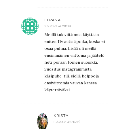
ELPANA
9.5.2023 at 20:39
Meillä tukiviittomia käyttään
eniten 11v autistipoika, koska ei
osaa puhua. Lisää oli meillä
ensimmäinen viittoma ja jäätelö
heti perään toinen suosikki.
Suositus instagrammista
käsipuhe-tili, siellä helppoja
ensiviittomia vauvan kanssa
käytettäväksi.
KRISTA
9.5.2023 at 20:45