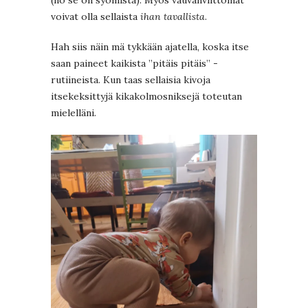
(no se on syömistä). Myös vauvanviittomat
voivat olla sellaista
ihan tavallista
.
Hah siis näin mä tykkään ajatella, koska itse
saan paineet kaikista ”pitäis pitäis” -
rutiineista. Kun taas sellaisia kivoja
itsekeksittyjä kikakolmosniksejä toteutan
mielelläni.