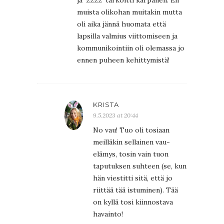
muista olikohan muitakin mutta
oli aika jännä huomata että
lapsilla valmius viittomiseen ja
kommunikointiin oli olemassa jo
ennen puheen kehittymistä!
KRISTA
9.5.2023 at 20:44
No vau! Tuo oli tosiaan
meilläkin sellainen vau-
elämys, tosin vain tuon
taputuksen suhteen (se, kun
hän viestitti sitä, että jo
riittää tää istuminen). Tää
on kyllä tosi kiinnostava
havainto!