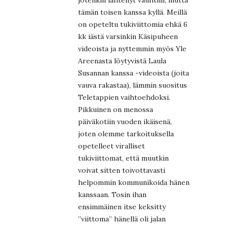
tämän toisen kanssa kyllä. Meillä
on opeteltu tukiviittomia ehkä 6
kk iästä varsinkin Käsipuheen
videoista ja nyttemmin myös Yle
Areenasta löytyvistä Laula
Susannan kanssa -videoista (joita
vauva rakastaa), lämmin suositus
Teletappien vaihtoehdoksi.
Pikkuinen on menossa
päiväkotiin vuoden ikäisenä,
joten olemme tarkoituksella
opetelleet viralliset
tukiviittomat, että muutkin
voivat sitten toivottavasti
helpommin kommunikoida hänen
kanssaan. Tosin ihan
ensimmäinen itse keksitty
”viittoma” hänellä oli jalan