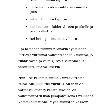
en halua – käden viuhtaisu rinnalta
pois
tutti – huulten taputus
nukkumaan – kädet yhteen poskelle ja
pään kallistus
hei hei – perinteinen vilkutus
…ja nämähän toimivat! Ainakin syömiseen
liittyvät viittomat vauvantaapero vaikuttaa jo
tunnistavan, ja valmis/hyvä-viittomaa ja
vilkutusta käyttää itsekin.
Niin – se kaikkein tutuin vauvanviittoma
taitaa olla juuri tuo vilkutus. Sitähän on
varmasti käytety kautta aikojen, eli
vauvanviitottu ihan jokapäiväisenä tavallisena
kommunikaationa. Myös aikuisten kesken!