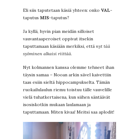
Eli siis taputetaan käsiä yhteen: onko
VAL
-
taputus
MIS
-taputus?
Ja kyllä, hyvin pian meidän silloiset
vauvantaaperoiset oppivat itsekin
taputtamaan käsiään merkiksi, että
nyt tää
syöminen alkaisi riittää
.
Nyt kolmannen kanssa olemme tehneet ihan
täysin samaa – Nooan arkin sävel kaivettiin
taas esiin sieltä hippocampukselta. Tämän
ruokailulaulun riemu toistuu tälle vauvelille
vielä tuhatkertaisena, kun siihen säntäävät
isosiskotkin mukaan laulamaan ja
taputtamaan. Miten kivaa! Meitsi saa aplodit!