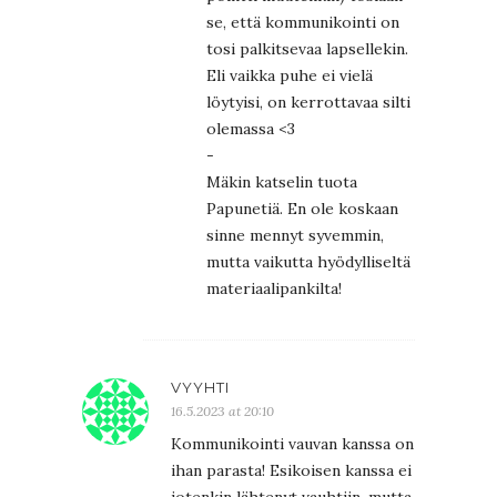
se, että kommunikointi on
tosi palkitsevaa lapsellekin.
Eli vaikka puhe ei vielä
löytyisi, on kerrottavaa silti
olemassa <3
-
Mäkin katselin tuota
Papunetiä. En ole koskaan
sinne mennyt syvemmin,
mutta vaikutta hyödylliseltä
materiaalipankilta!
VYYHTI
16.5.2023 at 20:10
Kommunikointi vauvan kanssa on
ihan parasta! Esikoisen kanssa ei
jotenkin lähtenyt vauhtiin, mutta