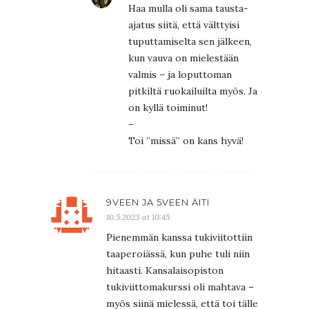
Haa mulla oli sama tausta-
ajatus siitä, että välttyisi
tuputtamiselta sen jälkeen,
kun vauva on mielestään
valmis – ja loputtoman
pitkiltä ruokailuilta myös. Ja
on kyllä toiminut!
–
Toi ”missä” on kans hyvä!
9VEEN JA 5VEEN ÄITI
10.5.2023 at 10:45
Pienemmän kanssa tukiviitottiin
taaperoiässä, kun puhe tuli niin
hitaasti. Kansalaisopiston
tukiviittomakurssi oli mahtava –
myös siinä mielessä, että toi tälle