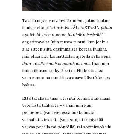
Tavallaan jos vauvanviittomien ajatus tuntuu
kaukaiselta ja
”ai niinku TÄLLAISTAKIN pitäis
nyt tehdä kaiken muun härdellin keskellä”
-
angstittavalta (niin musta tuntui, kun joskus
ajat sitten siitä ensimmäistä kertaa kuulin),
niin ehkä sitä kannattaakin ajatella sellaisena
ihan tavallisena kommunikaationa.
Ihan niin
kuin vilkutus tai kyllä tai ei. Niiden lisäksi
vaan muutama muukin vastaava käyttöön, jos
haluaa.
Että tavallaan taas irti siitä termin mukanaan
tuomasta taakasta – vähän niin kuin
perhepeti (vain vieressä nukkumista),
vessahätäviestintä (vain sitä, että käyttää
vauvaa potalla tai pöntöllä) tai sormiruokailu