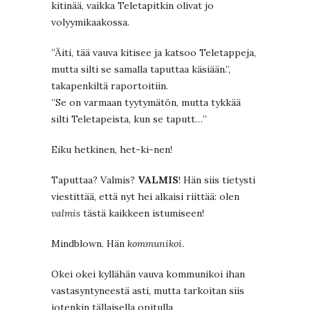
kitinää, vaikka Teletapitkin olivat jo
volyymikaakossa.
”Äiti, tää vauva kitisee ja katsoo Teletappeja,
mutta silti se samalla taputtaa käsiään.”,
takapenkiltä raportoitiin.
”Se on varmaan tyytymätön, mutta tykkää
silti Teletapeista, kun se taputt…”
Eiku hetkinen, het-ki-nen!
Taputtaa? Valmis?
VALMIS
! Hän siis tietysti
viestittää, että nyt hei alkaisi riittää: olen
valmis
tästä kaikkeen istumiseen!
Mindblown. Hän
kommunikoi
.
Okei okei kyllähän vauva kommunikoi ihan
vastasyntyneestä asti, mutta tarkoitan siis
jotenkin tällaisella opitulla