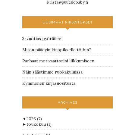
krista@puutalobaby.fi
UUSIMMAT KIRJOITUKSET
3-vuotias pyöräilee
Miten päädyin kirppikselle töihin?
Parhaat motivaattorini liikkumiseen
Näin säästimme ruokakuluissa
Kymmenen kirjasuositusta
ARCHIVES
▼
2026
(7)
►
toukokuu
(1)