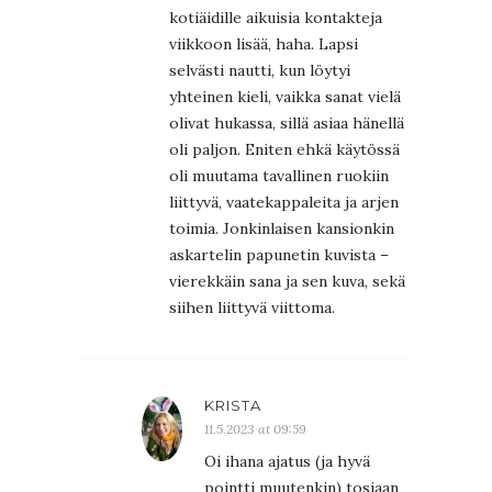
kotiäidille aikuisia kontakteja
viikkoon lisää, haha. Lapsi
selvästi nautti, kun löytyi
yhteinen kieli, vaikka sanat vielä
olivat hukassa, sillä asiaa hänellä
oli paljon. Eniten ehkä käytössä
oli muutama tavallinen ruokiin
liittyvä, vaatekappaleita ja arjen
toimia. Jonkinlaisen kansionkin
askartelin papunetin kuvista –
vierekkäin sana ja sen kuva, sekä
siihen liittyvä viittoma.
KRISTA
11.5.2023 at 09:59
Oi ihana ajatus (ja hyvä
pointti muutenkin) tosiaan