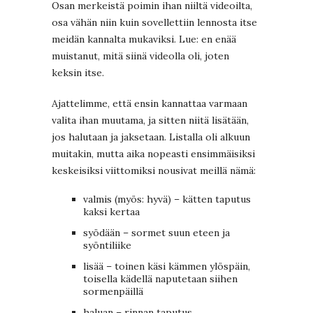
Osan merkeistä poimin ihan niiltä videoilta,
osa vähän niin kuin sovellettiin lennosta itse
meidän kannalta mukaviksi. Lue: en enää
muistanut, mitä siinä videolla oli, joten
keksin itse.
Ajattelimme, että ensin kannattaa varmaan
valita ihan muutama, ja sitten niitä lisätään,
jos halutaan ja jaksetaan. Listalla oli alkuun
muitakin, mutta aika nopeasti ensimmäisiksi
keskeisiksi viittomiksi nousivat meillä nämä:
valmis (myös: hyvä) – kätten taputus
kaksi kertaa
syödään – sormet suun eteen ja
syöntiliike
lisää – toinen käsi kämmen ylöspäin,
toisella kädellä naputetaan siihen
sormenpäillä
haluan – rinnan taputus