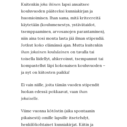
Kuitenkin
joka ikinen
lapsi ansaitsee
kouluvuoden pääteeksi kunniakirjan ja
huomioimisen. Ihan sama, mitä kriteereitä
käytetään (koulumenestys, ystävätaidot,
tsemppaaminen, arvosanojen parantaminen),
niin aina tosi monta lasta jää ilman stipendiä.
Jotkut koko elämänsä ajan. Mutta kuitenkin
ihan jokainen koululainen
on tavalla tai
toisella liidellyt, ahkeroinut, tsempannut tai
kompastellut läpi kokonaisen kouluvuoden –
ja nyt on kiitosten paikka!
Ei vain niille, joita tämän vuoden stipendit
luokan edessä pokkaavat, vaan
ihan
jokaiselle
.
Viime vuonna kötöstin (aika spontaanin
pikaisesti) omille lapsille itsetehdyt,
henkilökohtaiset kunniakirjat. Kiitin ja