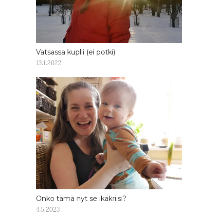
Vatsassa kuplii (ei potki)
13.1.2022
Onko tämä nyt se ikäkriisi?
4.5.2023