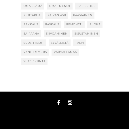
OMA ELÄMÄ
OMAT MENOT
PARISUHDE
PUUTARHA
PÄIVÄN ASU
PÄÄSIÄINEN
RAKKAUS
RASKAUS
REMONTTI
RUOKA
SAIRAANA
SIIVOAMINEN
SISUSTAMINEN
SUOSITTELUT
SYVÄLLISTÄ
TALVI
VANHEMMUUS
VAUVAELÄMÄÄ
YHTEISKUNTA