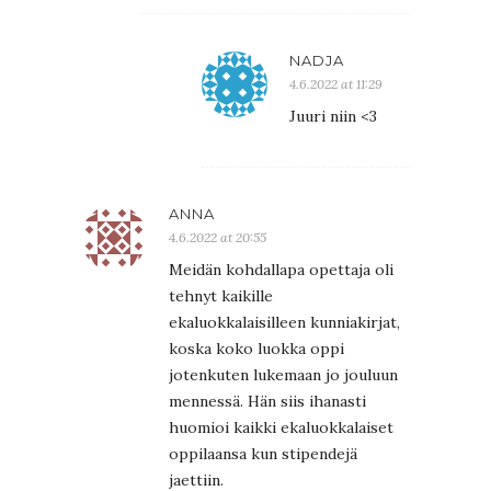
NADJA
4.6.2022 at 11:29
Juuri niin <3
ANNA
4.6.2022 at 20:55
Meidän kohdallapa opettaja oli
tehnyt kaikille
ekaluokkalaisilleen kunniakirjat,
koska koko luokka oppi
jotenkuten lukemaan jo jouluun
mennessä. Hän siis ihanasti
huomioi kaikki ekaluokkalaiset
oppilaansa kun stipendejä
jaettiin.