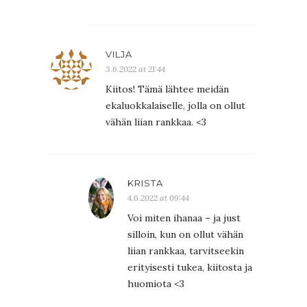
VILJA
3.6.2022 at 21:44
Kiitos! Tämä lähtee meidän
ekaluokkalaiselle, jolla on ollut
vähän liian rankkaa. <3
KRISTA
4.6.2022 at 09:44
Voi miten ihanaa – ja just
silloin, kun on ollut vähän
liian rankkaa, tarvitseekin
erityisesti tukea, kiitosta ja
huomiota <3