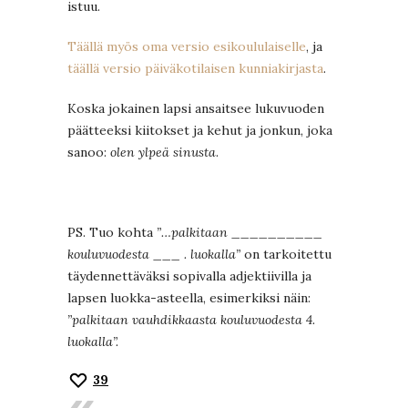
istuu.
Täällä myös oma versio esikoululaiselle
, ja
täällä versio päiväkotilaisen kunniakirjasta
.
Koska jokainen lapsi ansaitsee lukuvuoden
päätteeksi kiitokset ja kehut ja jonkun, joka
sanoo:
olen ylpeä sinusta
.
PS. Tuo kohta
”…palkitaan __________
kouluvuodesta ___ . luokalla”
on tarkoitettu
täydennettäväksi sopivalla adjektiivilla ja
lapsen luokka-asteella, esimerkiksi näin:
”palkitaan vauhdikkaasta kouluvuodesta 4.
luokalla”.
39