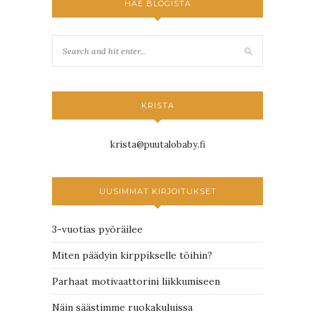
HAE BLOGISTA
KRISTA
krista@puutalobaby.fi
UUSIMMAT KIRJOITUKSET
3-vuotias pyöräilee
Miten päädyin kirppikselle töihin?
Parhaat motivaattorini liikkumiseen
Näin säästimme ruokakuluissa