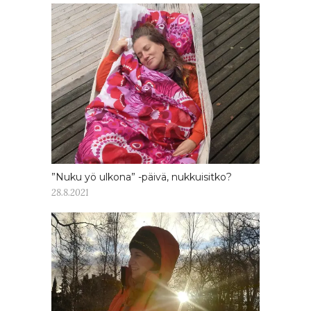
”Nuku yö ulkona” -päivä, nukkuisitko?
28.8.2021