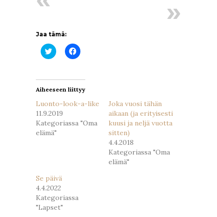
Jaa tämä:
Jaa
Jaa
Twitterissä(Avautuu
Facebookissa(Avautuu
uudessa
uudessa
ikkunassa)
ikkunassa)
Aiheeseen liittyy
Luonto-look-a-like
Joka vuosi tähän
11.9.2019
aikaan (ja erityisesti
Kategoriassa "Oma
kuusi ja neljä vuotta
elämä"
sitten)
4.4.2018
Kategoriassa "Oma
elämä"
Se päivä
4.4.2022
Kategoriassa
"Lapset"