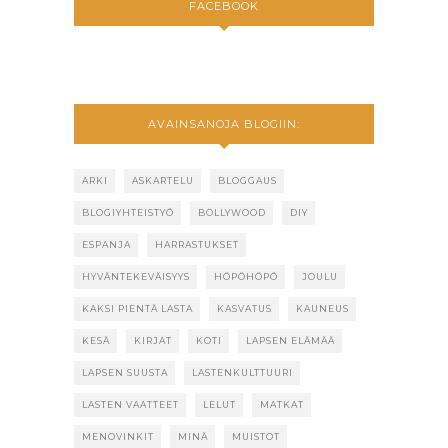
FACEBOOK
AVAINSANOJA BLOGIIN:
ARKI
ASKARTELU
BLOGGAUS
BLOGIYHTEISTYÖ
BOLLYWOOD
DIY
ESPANJA
HARRASTUKSET
HYVÄNTEKEVÄISYYS
HÖPÖHÖPÖ
JOULU
KAKSI PIENTÄ LASTA
KASVATUS
KAUNEUS
KESÄ
KIRJAT
KOTI
LAPSEN ELÄMÄÄ
LAPSEN SUUSTA
LASTENKULTTUURI
LASTEN VAATTEET
LELUT
MATKAT
MENOVINKIT
MINÄ
MUISTOT