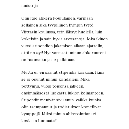
muistoja.
Olin itse ahkera koululainen, varmaan
sellainen aika tyypillinen kympin tyttö.
Viittasin koulussa, tein läksyt huolella, luin
kokeisiin ja sain hyviä arvosanoja. Joka ikinen
vuosi stipendien jakamisen aikaan ajattelin,
että
no nyt
! Nyt varmasti minun ahkeruuteni
on huomattu ja se palkitaan.
Mutta ei, en saanut stipendiä koskaan. Ikinä
se ei osunut minun kohdalleni. Mikä
pettymys, vuosi toisensa jälkeen,
ensimmäisestä luokasta lukion kolmanteen.
Stipendit menivät sivu suun, vaikka kuinka
olin tsempannut ja todistukset komeilivat
kymppejä. Miksi minun ahkerointiani ei
koskaan huomata?