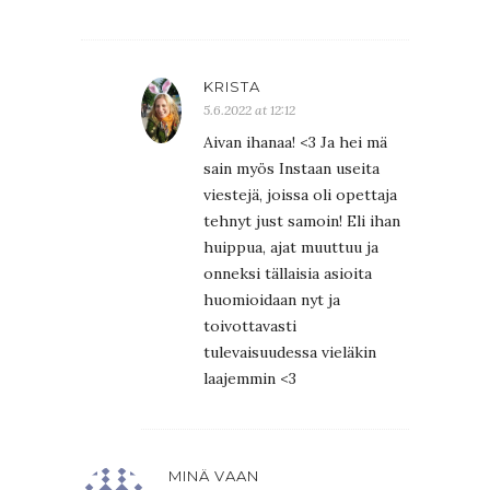
KRISTA
5.6.2022 at 12:12
Aivan ihanaa! <3 Ja hei mä
sain myös Instaan useita
viestejä, joissa oli opettaja
tehnyt just samoin! Eli ihan
huippua, ajat muuttuu ja
onneksi tällaisia asioita
huomioidaan nyt ja
toivottavasti
tulevaisuudessa vieläkin
laajemmin <3
MINÄ VAAN