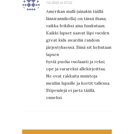
7.6.2022 at 07:22
Amerikan malli (ainakin täällä
länsirannikolla) on tässä ihana,
vaikka feikiksi aina haukutaan.
Kaikki lapset saavat läpi vuoden
great kids awardin random
järjestyksessä. Siinä sit kehutaan
lapsen
hyviä puolia vuolaasti ja reksi,
ope ja varareksi allekirjoittaa.
Ne ovat rakkaita muistoja
meidän lapsille ja kortit tallessa.
Stipendejä ei jaeta täällä,
onneksi.