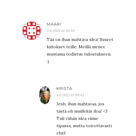
MAARI
3.6.2022 at 20:34
Tää on ihan mahtava idea! Suuret
kiitokset teille. Meillä menee
muutama todistus tulostukseen.
:)
KRISTA
4.6.2022 at 09:43
Jesh, ihan mahtavaa, jos
tästä oli muillekin iloa! <3
Tuli vähän idea viime
tipassa, mutta toivottavasti
ehti!