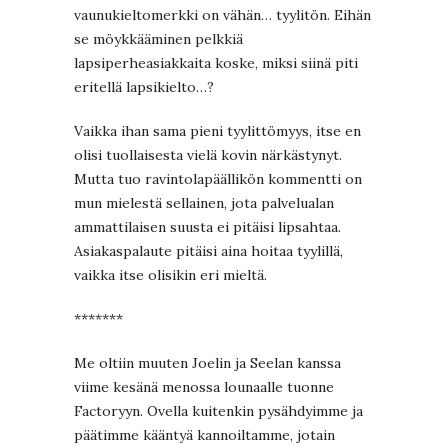
vaunukieltomerkki on vähän… tyylitön. Eihän
se möykkääminen pelkkiä
lapsiperheasiakkaita koske, miksi siinä piti
eritellä lapsikielto…?
Vaikka ihan sama pieni tyylittömyys, itse en
olisi tuollaisesta vielä kovin närkästynyt.
Mutta tuo ravintolapäällikön kommentti on
mun mielestä sellainen, jota palvelualan
ammattilaisen suusta ei pitäisi lipsahtaa.
Asiakaspalaute pitäisi aina hoitaa tyylillä,
vaikka itse olisikin eri mieltä.
*******
Me oltiin muuten Joelin ja Seelan kanssa
viime kesänä menossa lounaalle tuonne
Factoryyn. Ovella kuitenkin pysähdyimme ja
päätimme kääntyä kannoiltamme, jotain