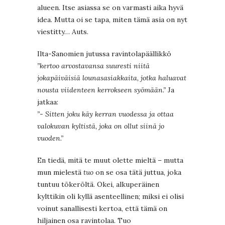
alueen. Itse asiassa se on varmasti aika hyvä
idea. Mutta oi se tapa, miten tämä asia on nyt
viestitty… Auts.
Ilta-Sanomien jutussa ravintolapäällikkö
”kertoo arvostavansa suuresti niitä
jokapäiväisiä lounasasiakkaita, jotka haluavat
nousta viidenteen kerrokseen syömään.”
Ja
jatkaa:
”- Sitten joku käy kerran vuodessa ja ottaa
valokuvan kyltistä, joka on ollut siinä jo
vuoden.”
En tiedä, mitä te muut olette mieltä – mutta
mun mielestä
tuo
on se osa tätä juttua, joka
tuntuu tökeröltä. Okei, alkuperäinen
kylttikin oli kyllä asenteellinen; miksi ei olisi
voinut sanallisesti kertoa, että tämä on
hiljainen osa ravintolaa. Tuo