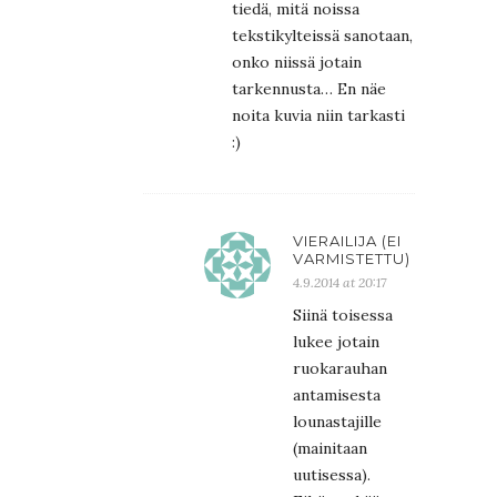
tiedä, mitä noissa
tekstikylteissä sanotaan,
onko niissä jotain
tarkennusta… En näe
noita kuvia niin tarkasti
:)
VIERAILIJA (EI
VARMISTETTU)
4.9.2014 at 20:17
Siinä toisessa
lukee jotain
ruokarauhan
antamisesta
lounastajille
(mainitaan
uutisessa).