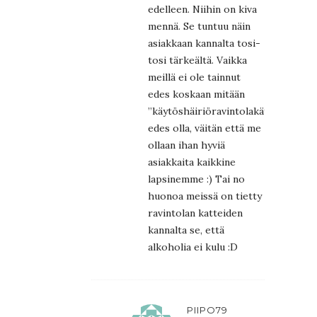
edelleen. Niihin on kiva
mennä. Se tuntuu näin
asiakkaan kannalta tosi-
tosi tärkeältä. Vaikka
meillä ei ole tainnut
edes koskaan mitään
”käytöshäiriöravintolakäyntejä”
edes olla, väitän että me
ollaan ihan hyviä
asiakkaita kaikkine
lapsinemme :) Tai no
huonoa meissä on tietty
ravintolan katteiden
kannalta se, että
alkoholia ei kulu :D
PIIPO79