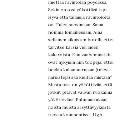
imettää ravintolan pöydässä.
Sekin on tosi yököttävä tapa.
Hyvä että tällaisia ravintoloita
on. Tulen suosimaan. Sama
homma lomaillessani. Aina
sellainen aikuisten hotelli, ettei
tarvitse kärsiä vieraiden
kakaroista. Kun vanhemmatkin
ovat nykyisin niin toopeja, ettei
heidän kullanmurujaan (tulevia
narsisteja) saa kieltää mistään”
Musta taas on yököttävää, että
jotkut pitävät vauvan ruokailua
yököttävänä. Puhumattakaan
noista muista ärsyttävyyksistä
tuossa kommentissa. Ugh.