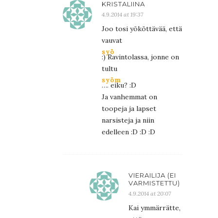
KRISTALIINA
4.9.2014 at 19:37
Joo tosi yököttävää, että
vauvat
syö
:) Ravintolassa, jonne on
tultu
syöm
…. eiku? :D
Ja vanhemmat on
toopeja ja lapset
narsisteja ja niin
edelleen :D :D :D
VIERAILIJA (EI
VARMISTETTU)
4.9.2014 at 20:07
Kai ymmärrätte,