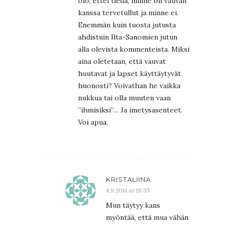
olo, ettei tiedä, minne on vauvan
kanssa tervetullut ja minne ei.
Enemmän kuin tuosta jutusta
ahdistuin Ilta-Sanomien jutun
alla olevista kommenteista. Miksi
aina oletetaan, että vauvat
huutavat ja lapset käyttäytyvät
huonosti? Voivathan he vaikka
nukkua tai olla muuten vaan
”ihmisiksi”… Ja imetysasenteet.
Voi apua.
KRISTALIINA
4.9.2014 at 19:35
Mun täytyy kans
myöntää, että mua vähän