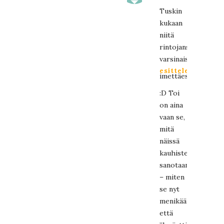
Tuskin
kukaan
niitä
rintojansa
varsinaisesti
esittelee
imettäessään
:D Toi
on aina
vaan se,
mitä
näissä
kauhisteluissa
sanotaan
– miten
se nyt
menikään,
että