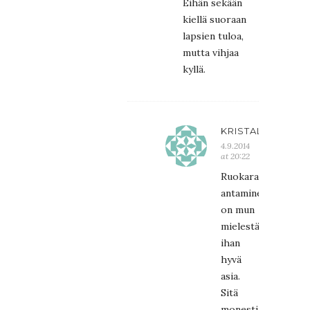
Eihän sekään
kiellä suoraan
lapsien tuloa,
mutta vihjaa
kyllä.
KRISTALIINA
4.9.2014
at 20:22
Ruokarauhan
antaminen
on mun
mielestä
ihan
hyvä
asia.
Sitä
monesti