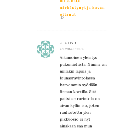
oli tuosta
närkästynyt ja kuvan
ottanut
:D
PIIPO79
4.9.2014 at 18:09
Aikamoinen yleistys
pukumiehistä. Nimim. on
niilläkin lapsia ja
lounasravintolassa
harvemmin syödään
firman kortilla. Sitä
paitsi se ravintola on
aivan kyllin iso, joten
rauhoitettu yksi
pikkuosio ei nyt
ainakaan saa mun