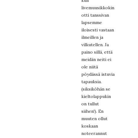
kun
livemuusikkokin
otti tanssivan
lapsemme
iloisesti vastaan
ilmeillen ja
vilkutellen. Ja
paino sillä, että
meidän neiti ei
ole niitä
pöydässä istuvia
tapauksia.
(siksiköhän se
kieltolappukin
on tullut
siihen!). En
muuten ollut
koskaan
noteerannut