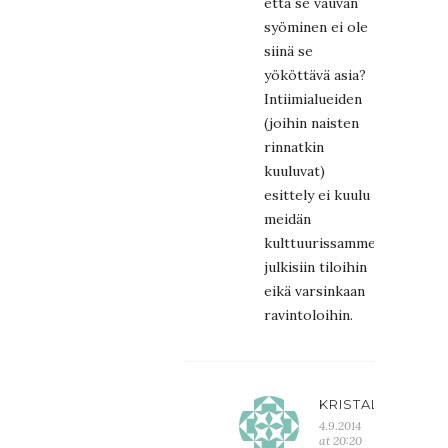
että se vauvan
syöminen ei ole
siinä se
yököttävä asia?
Intiimialueiden
(joihin naisten
rinnatkin
kuuluvat)
esittely ei kuulu
meidän
kulttuurissamme
julkisiin tiloihin
eikä varsinkaan
ravintoloihin.
KRISTALIINA
4.9.2014
at 20:20