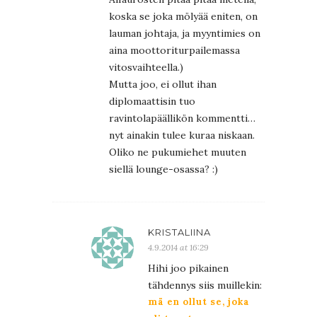
koska se joka mölyää eniten, on
lauman johtaja, ja myyntimies on
aina moottoriturpailemassa
vitosvaihteella.)
Mutta joo, ei ollut ihan
diplomaattisin tuo
ravintolapäällikön kommentti…
nyt ainakin tulee kuraa niskaan.
Oliko ne pukumiehet muuten
siellä lounge-osassa? :)
KRISTALIINA
4.9.2014 at 16:29
Hihi joo pikainen
tähdennys siis muillekin:
mä en ollut se, joka