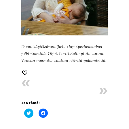
Huonokäytöksinen (hehe) lapsiperheasiakas
julki-imettää. Oijoi. Porttikielto pitäis antaa.
Vauvan mussutus saattaa häiritä pukumiehiä.
Jaa tämä:
Jaa
Jaa
Twitterissä(Avautuu
Facebookissa(Avautuu
uudessa
uudessa
ikkunassa)
ikkunassa)