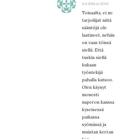
4.9.2014 at 21:03
Toisaalta, ei ne
tarjoilijat niitä
sääntöjä ole
laatineet, nehän
on vaan töissä
siellä. Että
tuskin siellä
kukaan
työntekijä
pahalla katsoo.
Olen käynyt
monesti
naperon kanssa
kyseisessä
paikassa
syömässä ja
muistan kerran