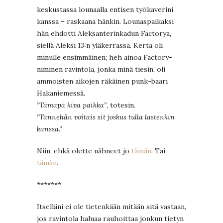
keskustassa lounaalla entisen työkaverini
kanssa – raskaana hänkin. Lounaspaikaksi
hän ehdotti Aleksanterinkadun Factorya,
siellä Aleksi 13:n yläkerrassa. Kerta oli
minulle ensimmäinen; heh ainoa Factory-
niminen ravintola, jonka minä tiesin, oli
ammoisten aikojen räkäinen punk-baari
Hakaniemessä.
”Tämäpä kiva paikka”
, totesin.
”Tännehän voitais sit joskus tulla lastenkin
kanssa.”
Niin, ehkä olette nähneet jo
tämän
. Tai
tämän
.
*******
Itselläni ei ole tietenkään mitään sitä vastaan,
jos ravintola haluaa rauhoittaa jonkun tietyn