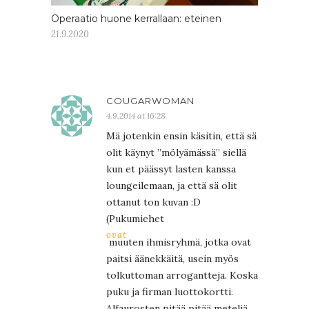
Operaatio huone kerrallaan: eteinen
21.9.2020
COUGARWOMAN
4.9.2014 at 16:28
Mä jotenkin ensin käsitin, että sä
olit käynyt ”mölyämässä” siellä
kun et päässyt lasten kanssa
loungeilemaan, ja että sä olit
ottanut ton kuvan :D
(Pukumiehet
ovat
muuten ihmisryhmä, jotka ovat
paitsi äänekkäitä, usein myös
tolkuttoman arrogantteja. Koska
puku ja firman luottokortti.
Alfaurosten pitää pitää meteliä,