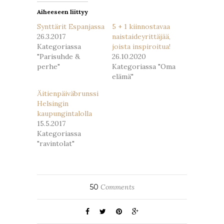
Aiheeseen liittyy
Synttärit Espanjassa
5 + 1 kiinnostavaa
26.3.2017
naistaideyrittäjää,
Kategoriassa
joista inspiroitua!
"Parisuhde &
26.10.2020
perhe"
Kategoriassa "Oma
elämä"
Äitienpäiväbrunssi
Helsingin
kaupungintalolla
15.5.2017
Kategoriassa
"ravintolat"
50
Comments