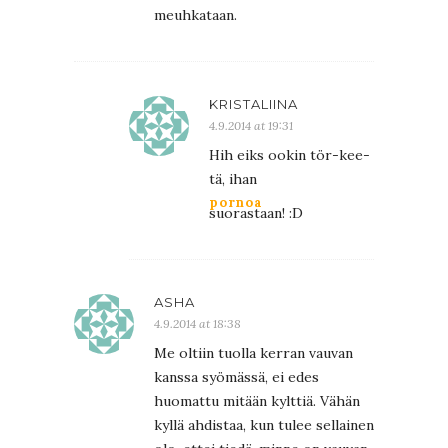
meuhkataan.
KRISTALIINA
4.9.2014 at 19:31
Hih eiks ookin tör-kee-
tä, ihan
pornoa
suorastaan! :D
ASHA
4.9.2014 at 18:38
Me oltiin tuolla kerran vauvan
kanssa syömässä, ei edes
huomattu mitään kylttiä. Vähän
kyllä ahdistaa, kun tulee sellainen