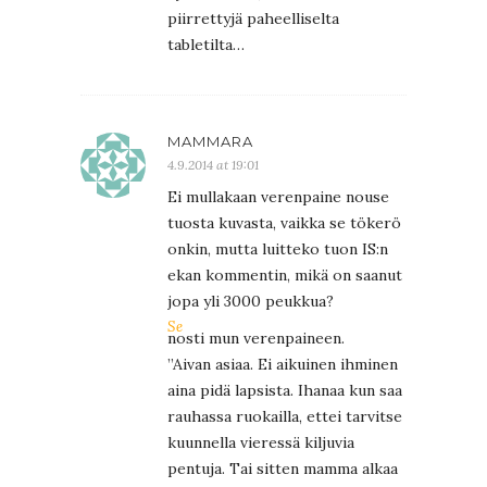
piirrettyjä paheelliselta
tabletilta…
MAMMARA
4.9.2014 at 19:01
Ei mullakaan verenpaine nouse
tuosta kuvasta, vaikka se tökerö
onkin, mutta luitteko tuon IS:n
ekan kommentin, mikä on saanut
jopa yli 3000 peukkua?
Se
nosti mun verenpaineen.
”Aivan asiaa. Ei aikuinen ihminen
aina pidä lapsista. Ihanaa kun saa
rauhassa ruokailla, ettei tarvitse
kuunnella vieressä kiljuvia
pentuja. Tai sitten mamma alkaa