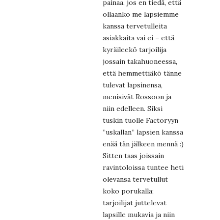
painaa, jos en tiedä, että
ollaanko me lapsiemme
kanssa tervetulleita
asiakkaita vai ei – että
kyräileekö tarjoilija
jossain takahuoneessa,
että hemmettiäkö tänne
tulevat lapsinensa,
menisivät Rossoon ja
niin edelleen. Siksi
tuskin tuolle Factoryyn
”uskallan” lapsien kanssa
enää tän jälkeen mennä :)
Sitten taas joissain
ravintoloissa tuntee heti
olevansa tervetullut
koko porukalla;
tarjoilijat juttelevat
lapsille mukavia ja niin