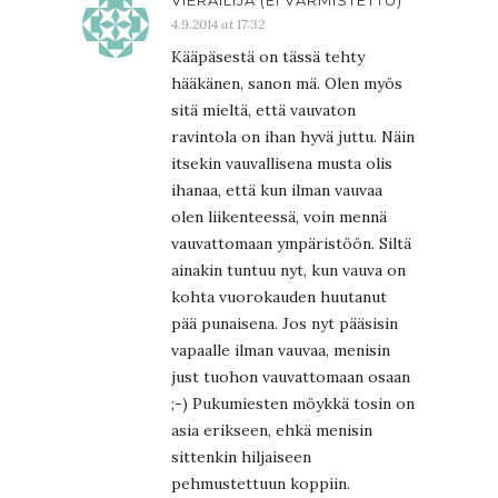
4.9.2014 at 17:32
Kääpäsestä on tässä tehty
hääkänen, sanon mä. Olen myös
sitä mieltä, että vauvaton
ravintola on ihan hyvä juttu. Näin
itsekin vauvallisena musta olis
ihanaa, että kun ilman vauvaa
olen liikenteessä, voin mennä
vauvattomaan ympäristöön. Siltä
ainakin tuntuu nyt, kun vauva on
kohta vuorokauden huutanut
pää punaisena. Jos nyt pääsisin
vapaalle ilman vauvaa, menisin
just tuohon vauvattomaan osaan
;-) Pukumiesten möykkä tosin on
asia erikseen, ehkä menisin
sittenkin hiljaiseen
pehmustettuun koppiin.