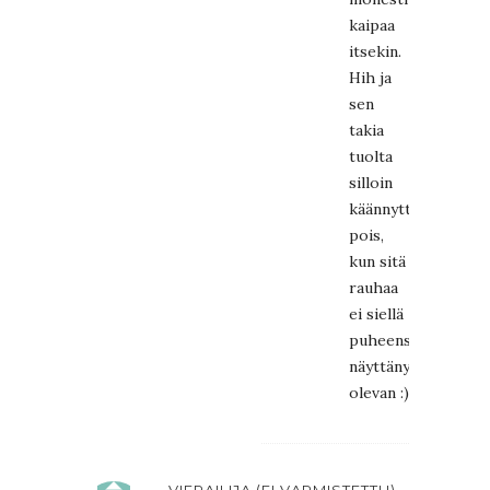
kaipaa
itsekin.
Hih ja
sen
takia
tuolta
silloin
käännyttiinkin
pois,
kun sitä
rauhaa
ei siellä
puheensorinakakof
näyttänyt
olevan :)
VIERAILIJA (EI VARMISTETTU)