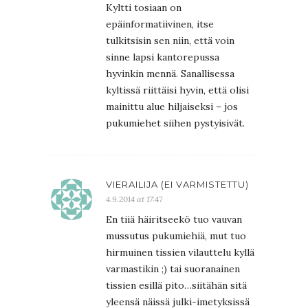
Kyltti tosiaan on
epäinformatiivinen, itse
tulkitsisin sen niin, että voin
sinne lapsi kantorepussa
hyvinkin mennä. Sanallisessa
kyltissä riittäisi hyvin, että olisi
mainittu alue hiljaiseksi – jos
pukumiehet siihen pystyisivät.
VIERAILIJA (EI VARMISTETTU)
4.9.2014 at 17:47
En tiiä häiritseekö tuo vauvan
mussutus pukumiehiä, mut tuo
hirmuinen tissien vilauttelu kyllä
varmastikin ;) tai suoranainen
tissien esillä pito…siitähän sitä
yleensä näissä julki-imetyksissä