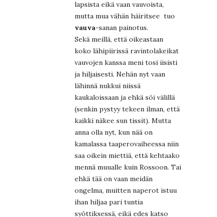
lapsista eikä vaan vauvoista,
mutta mua vähän häiritsee tuo
vauva
-sanan painotus.
Sekä meillä, että oikeastaan
koko lähipiirissä ravintolakeikat
vauvojen kanssa meni tosi iisisti
ja hiljaisesti. Nehän nyt vaan
lähinnä nukkui niissä
kaukaloissaan ja ehkä söi välillä
(senkin pystyy tekeen ilman, että
kaikki näkee sun tissit). Mutta
anna olla nyt, kun nää on
kamalassa taaperovaiheessa niin
saa oikein miettiä, että kehtaako
mennä muualle kuin Rossoon. Tai
ehkä tää on vaan meidän
ongelma, muitten naperot istuu
ihan hiljaa pari tuntia
syöttiksessä, eikä edes katso