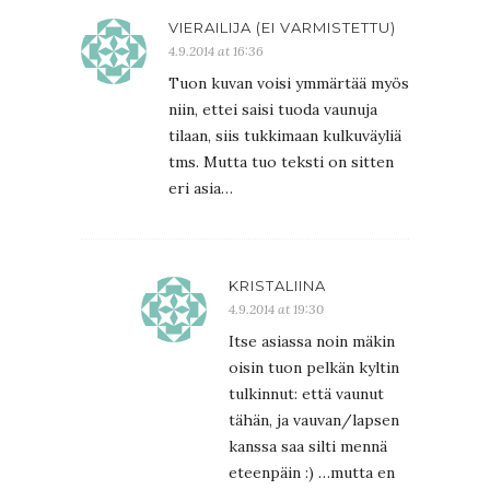
VIERAILIJA (EI VARMISTETTU)
4.9.2014 at 16:36
Tuon kuvan voisi ymmärtää myös
niin, ettei saisi tuoda vaunuja
tilaan, siis tukkimaan kulkuväyliä
tms. Mutta tuo teksti on sitten
eri asia…
KRISTALIINA
4.9.2014 at 19:30
Itse asiassa noin mäkin
oisin tuon pelkän kyltin
tulkinnut: että vaunut
tähän, ja vauvan/lapsen
kanssa saa silti mennä
eteenpäin :) …mutta en