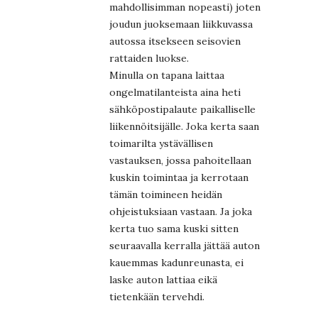
mahdollisimman nopeasti) joten
joudun juoksemaan liikkuvassa
autossa itsekseen seisovien
rattaiden luokse.
Minulla on tapana laittaa
ongelmatilanteista aina heti
sähköpostipalaute paikalliselle
liikennöitsijälle. Joka kerta saan
toimarilta ystävällisen
vastauksen, jossa pahoitellaan
kuskin toimintaa ja kerrotaan
tämän toimineen heidän
ohjeistuksiaan vastaan. Ja joka
kerta tuo sama kuski sitten
seuraavalla kerralla jättää auton
kauemmas kadunreunasta, ei
laske auton lattiaa eikä
tietenkään tervehdi.