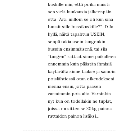
kuskille niin, että poika muisti
sen vielä kuukausia jälkeenpäin,
että ”Äiti, milloin se oli kun sinä
huusit sille bussikuskille?”. :D Ja
kyllä, näitä tapahtuu USEIN,
senpä takia usein tungenkin
bussiin ensimmäisenä, tai siis
”tungen” rattaat sinne paikalleen
ennemmin kuin päästän ihmisiä
käytävältä sinne taakse ja samoin
poislähtiessä otan oikeudekseni
mennä ensin, jotta pääsen
varmimmin pois alta. Varsinkin
nyt kun on todellakin ne tuplat,
joissa on sitten se 30kg painoa
rattaiden painon lisäksi…