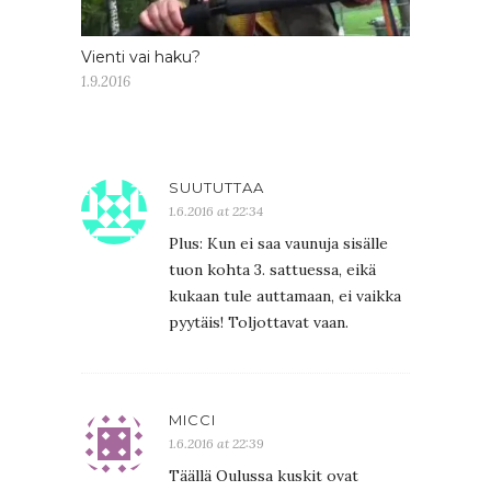
Vienti vai haku?
1.9.2016
SUUTUTTAA
1.6.2016 at 22:34
Plus: Kun ei saa vaunuja sisälle
tuon kohta 3. sattuessa, eikä
kukaan tule auttamaan, ei vaikka
pyytäis! Toljottavat vaan.
MICCI
1.6.2016 at 22:39
Täällä Oulussa kuskit ovat