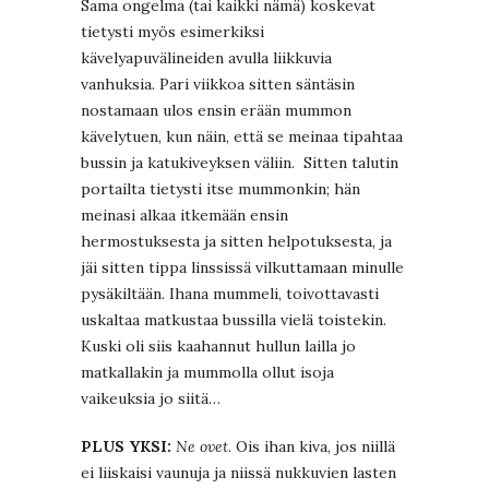
Sama ongelma (tai kaikki nämä) koskevat
tietysti myös esimerkiksi
kävelyapuvälineiden avulla liikkuvia
vanhuksia. Pari viikkoa sitten säntäsin
nostamaan ulos ensin erään mummon
kävelytuen, kun näin, että se meinaa tipahtaa
bussin ja katukiveyksen väliin. Sitten talutin
portailta tietysti itse mummonkin; hän
meinasi alkaa itkemään ensin
hermostuksesta ja sitten helpotuksesta, ja
jäi sitten tippa linssissä vilkuttamaan minulle
pysäkiltään. Ihana mummeli, toivottavasti
uskaltaa matkustaa bussilla vielä toistekin.
Kuski oli siis kaahannut hullun lailla jo
matkallakin ja mummolla ollut isoja
vaikeuksia jo siitä…
PLUS YKSI:
Ne ovet
. Ois ihan kiva, jos niillä
ei liiskaisi vaunuja ja niissä nukkuvien lasten