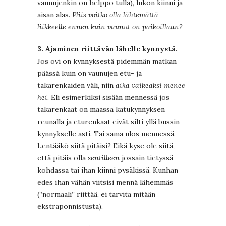
vaunujenkin on helppo tulla), lukon kiinni ja
aisan alas.
Pliis voitko olla lähtemättä
liikkeelle ennen kuin vaunut on paikoillaan?
3. Ajaminen riittävän lähelle kynnystä.
Jos ovi on kynnyksestä pidemmän matkan
päässä kuin on vaunujen etu- ja
takarenkaiden väli, niin
aika vaikeaksi menee
hei
. Eli esimerkiksi sisään mennessä jos
takarenkaat on maassa katukynnyksen
reunalla ja eturenkaat eivät silti yllä bussin
kynnykselle asti. Tai sama ulos mennessä.
Lentääkö siitä pitäisi? Eikä kyse ole siitä,
että pitäis olla
sentilleen
jossain tietyssä
kohdassa tai ihan kiinni pysäkissä. Kunhan
edes ihan vähän viitsisi mennä lähemmäs
(”normaali” riittää, ei tarvita mitään
ekstraponnistusta).