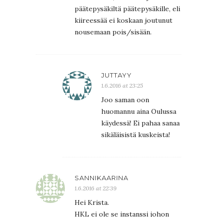
päätepysäkiltä päätepysäkille, eli
kiireessää ei koskaan joutunut
nousemaan pois/sisään.
JUTTAYY
1.6.2016 at 23:25
Joo saman oon
huomannu aina Oulussa
käydessä! Ei pahaa sanaa
sikäläisistä kuskeista!
SANNIKAARINA
1.6.2016 at 22:39
Hei Krista.
HKL ei ole se instanssi johon