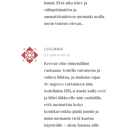
kiinni. Että aika kiire ja
välinpitämätön ja
ammattitaidoton meininki noilla
usein tuntuu olevan…
LIISUKKA
2.6.2016 at 08:28
Kerran olin viimeisilläni
raskaana, todella vaivaisena ja
vaikea liikkua, ja mukana vajaa
3v-napero rattaineen niin
todellakin HSL:n kuski sulki ovet
ja lähti liikkeelle niin vauhdilla,
että meinattiin koko
konkkaronkka jäädä jumiin ja
minä meinasin vielä kaatua
käytävälle – aloin huutaa sille