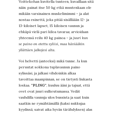
Voittekohan kuvitella tunteen, kuvaillaan sitä
näin: painat itse 50 kg etkä muutenkaan ole
mikään varsinainen muskelimimmi – ja alat
nostaa esinettä, joka pitää sisälläään 12- ja
13-kiloiset lapset, 15 kiloisen vaunun ja
ehkäpä vielä pari kiloa tavaraa; arvioidaan
yhteensä reilu 40 kg painoa – ja
juuri kun
se paino on otettu syliisi, maa häviääkin
yllättäen jalkojesi alta
.
Voi helvetti (anteeksi) mikä tunne. Ja kun
peruutat sokkona tuplavaunun paino
sylissäsi, ja jalkasi vihdoinkin alkaa
tavoittaa maanpinnan, se on tietysti liukasta
loskaa.
”PLING”
, kuuluu ääni ja tajuat, että
ovet ovat juuri sulkeutumassa. Vedät
vauhdilla vaunuja ulos bussista ja saat kuin
saatkin ne rymähtämällä (kaksi nukkujaa
kyydissä, saivat aika hyvän tärähdyksen) alas