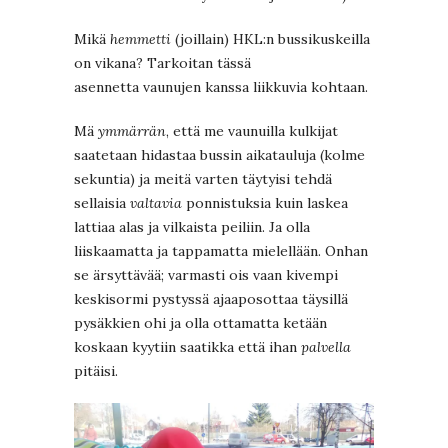
Mikä
hemmetti
(joillain) HKL:n bussikuskeilla
on vikana? Tarkoitan tässä
asennetta vaunujen kanssa liikkuvia kohtaan.
Mä
ymmärrän
, että me vaunuilla kulkijat
saatetaan hidastaa bussin aikatauluja (kolme
sekuntia) ja meitä varten täytyisi tehdä
sellaisia
valtavia
ponnistuksia kuin laskea
lattiaa alas ja vilkaista peiliin. Ja olla
liiskaamatta ja tappamatta mielellään. Onhan
se ärsyttävää; varmasti ois vaan kivempi
keskisormi pystyssä ajaaposottaa täysillä
pysäkkien ohi ja olla ottamatta ketään
koskaan kyytiin saatikka että ihan
palvella
pitäisi.