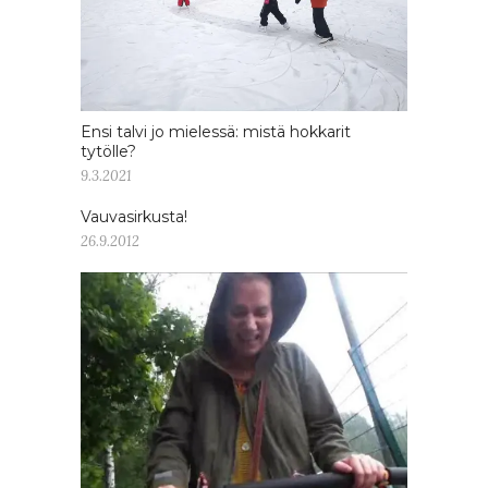
Ensi talvi jo mielessä: mistä hokkarit
tytölle?
9.3.2021
Vauvasirkusta!
26.9.2012