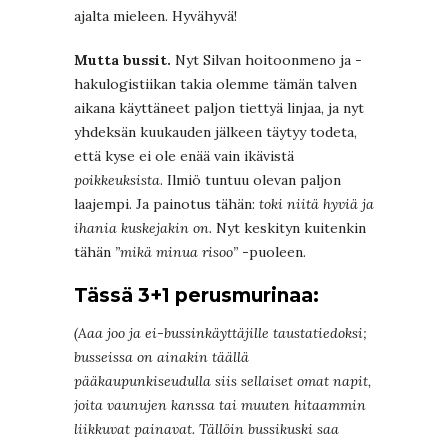
ajalta mieleen. Hyvähyvä!
Mutta bussit.
Nyt Silvan hoitoonmeno ja -
hakulogistiikan takia olemme tämän talven
aikana käyttäneet paljon tiettyä linjaa, ja nyt
yhdeksän kuukauden jälkeen täytyy todeta,
että kyse ei ole enää vain ikävistä
poikkeuksista
. Ilmiö tuntuu olevan paljon
laajempi. Ja painotus tähän:
toki niitä hyviä ja
ihania kuskejakin on.
Nyt keskityn kuitenkin
tähän
”mikä minua risoo”
-puoleen.
Tässä 3+1 perusmurinaa:
(Aaa joo ja ei-bussinkäyttäjille taustatiedoksi;
busseissa on ainakin täällä
pääkaupunkiseudulla siis sellaiset omat napit,
joita vaunujen kanssa tai muuten hitaammin
liikkuvat painavat. Tällöin bussikuski saa