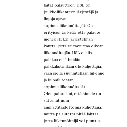
laitat palautteen. HSL on
joukkoliikenteen järjestäjä ja
linjoja ajavat
sopimusliikennöitsijät. On
erityisen tärkeää, että palaute
menee HSL:n järjestelmän
kautta, jotta se tavoittaa oikean
liikennöitsijän. HSL ei siis
palkkaa eikä heidän
palkkalistoillaan ole kuljettajia,
vaan siellä suunnitellaan liikenne
ja kilpailutetaan
sopimusliikennöitsijät.
Olen pahoillani, että sinulle on
sattunut noin
ammattitaidottomia kuljettajia,
mutta palautetta pitää laittaa,
jotta liikennöitsijä voi puuttua