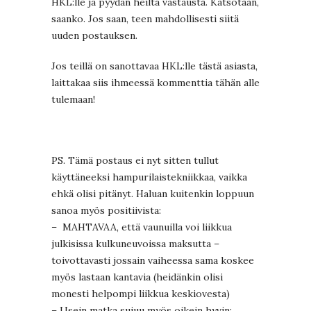
HKL:lle ja pyydän heiltä vastausta. Katsotaan,
saanko. Jos saan, teen mahdollisesti siitä
uuden postauksen.
Jos teillä on sanottavaa HKL:lle tästä asiasta,
laittakaa siis ihmeessä kommenttia tähän alle
tulemaan!
PS. Tämä postaus ei nyt sitten tullut
käyttäneeksi hampurilaistekniikkaa, vaikka
ehkä olisi pitänyt. Haluan kuitenkin loppuun
sanoa myös positiivista:
– MAHTAVAA, että vaunuilla voi liikkua
julkisissa kulkuneuvoissa maksutta –
toivottavasti jossain vaiheessa sama koskee
myös lastaan kantavia (heidänkin olisi
monesti helpompi liikkua keskiovesta)
– Usein matka sujuu myös oikein hyvin;