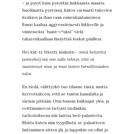
– ja pysyt kuin pysytkin liukkaasta maasta
huolimatta pystyssä, kiitos varmasti tukevien
kenkien ja ihan vaan onnenkantamoisen.
Bussi kaahaa aggressiivisesti liikkeelle ja
viimeiseksi ”haist-v*uksi” vielä
takarenkaallaan läsäyttää loskat päällesi.
Hei kiit-ti. Itketti, kiukutti –
mitä helvettiä
(anteeksi) mä oon sulle tehnyt, että sä
vaarannat mun ja mun lasten turvallisuuden
näin
.
En tiedä, välittyykö tuo tilanne tästä, mutta
kerrottakoon, että se tuntui kamalalta ja
tärisin pitkään. Otin bussin kulkuajat ylös, ja
reittinumeron tietysti tiedänkin;
tarkoituksena siis laittaa heti palautetta.
Mutta kuten niin tyypillistä, se palautteen
laittaminen sitten jäi, ja lappukin on ollut jo