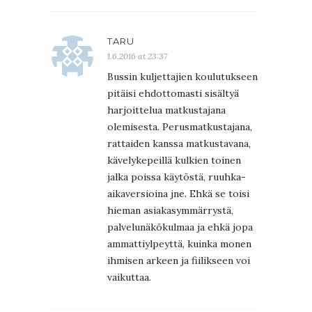
TARU
1.6.2016 at 23:37
Bussin kuljettajien koulutukseen
pitäisi ehdottomasti sisältyä
harjoittelua matkustajana
olemisesta. Perusmatkustajana,
rattaiden kanssa matkustavana,
kävelykepeillä kulkien toinen
jalka poissa käytöstä, ruuhka-
aikaversioina jne. Ehkä se toisi
hieman asiakasymmärrystä,
palvelunäkökulmaa ja ehkä jopa
ammattiylpeyttä, kuinka monen
ihmisen arkeen ja fiilikseen voi
vaikuttaa.