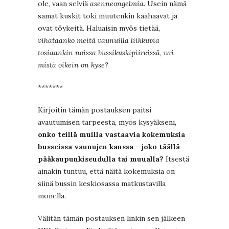
ole, vaan selviä
asenneongelmia
. Usein nämä
samat kuskit toki muutenkin kaahaavat ja
ovat töykeitä. Haluaisin myös tietää,
vihataanko meitä vaunuilla liikkuvia
tosiaankin noissa bussikuskipiireissä, vai
mistä oikein on kyse?
*******
Kirjoitin tämän postauksen paitsi
avautumisen tarpeesta, myös kysyäkseni,
onko teillä muilla vastaavia kokemuksia
busseissa vaunujen kanssa – joko täällä
pääkaupunkiseudulla tai muualla?
Itsestä
ainakin tuntuu, että näitä kokemuksia on
siinä bussin keskiosassa matkustavilla
monella.
Välitän tämän postauksen linkin sen jälkeen