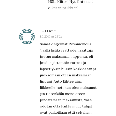
HSL. Kiitos! Nyt lähtee sit
oikeaan paikkaan!
JUTTAYY
1.6.2016 at 23:24
Samat ongelmat Rovaniemellä.
Täällä lisäksi rattaiden saattaja
joutuu maksamaan lippunsa, eli
joudun jättämään rattaat ja
lapset yksin bussin keskiosaan ja
juoksemaan eteen maksamaan
lippuni. Auto lähtee aina
liikkeelle heti kun olen maksanut
(en tietenkään mene eteen
jonottamaan maksamista, vaan
odotan että kaikki muut tulijat
ovat paikoillaan että selviäisin