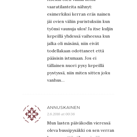
vaaratilanteita nähnyt:
esimerkiksi kerran eräs nainen
jäi ovien väliin puristuksiin kun
työnsi vaunuja ulos! Ja itse kuljin
kepeillä yhdessä vaiheessa kun
jalka oli mäsänä, niin eivät
todellakaan odottaneet että
pääsisin istumaan. Jos ei
tällainen nuori pysy kepeillä
pystyssä, niin miten sitten joku
vanhus…
ANNUSKAINEN
2.6.2016 at 00:36
Mun lasten päiväkodin vieressä
oleva bussipysäkki on sen verran