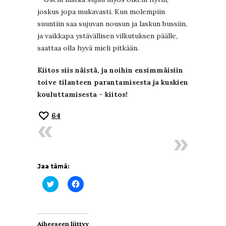
joskus jopa mukavasti. Kun molempiin
suuntiin saa sujuvan nousun ja laskun bussiin,
ja vaikkapa ystävällisen vilkutuksen päälle,
saattaa olla hyvä mieli pitkään.
Kiitos siis näistä, ja noihin ensimmäisiin
toive tilanteen parantamisesta ja kuskien
kouluttamisesta – kiitos!
64
Jaa tämä:
Jaa
Jaa
Twitterissä(Avautuu
Facebookissa(Avautuu
uudessa
uudessa
ikkunassa)
ikkunassa)
Aiheeseen liittyy