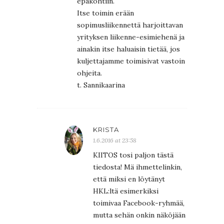
epäkohtiin.
Itse toimin erään
sopimusliikennettä harjoittavan
yrityksen liikenne-esimiehenä ja
ainakin itse haluaisin tietää, jos
kuljettajamme toimisivat vastoin
ohjeita.
t. Sannikaarina
KRISTA
1.6.2016 at 23:58
KIITOS tosi paljon tästä
tiedosta! Mä ihmettelinkin,
että miksi en löytänyt
HKL:ltä esimerkiksi
toimivaa Facebook-ryhmää,
mutta sehän onkin näköjään