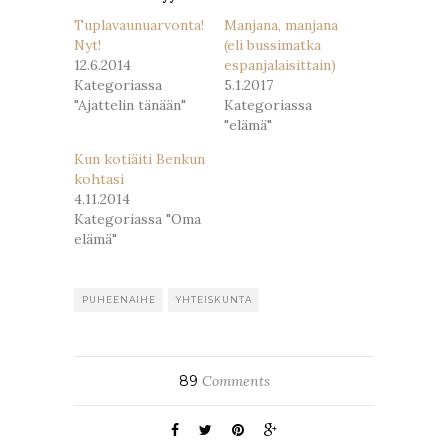
Tuplavaunuarvonta!
Manjana, manjana
Nyt!
(eli bussimatka
12.6.2014
espanjalaisittain)
Kategoriassa
5.1.2017
"Ajattelin tänään"
Kategoriassa
"elämä"
Kun kotiäiti Benkun
kohtasi
4.11.2014
Kategoriassa "Oma
elämä"
PUHEENAIHE
YHTEISKUNTA
89
Comments