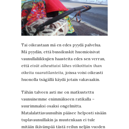
Tai oikeastaan mä en edes pyydä palvelua.
Mä pyydän, että bussikuskit huomioisivat
vaunullaliikkujien haasteita edes sen verran,
että
eivät aiheuttaisi lähes viikoittain ihan
oikeita vaaratilanteita
, joissa voisi oikeasti
huonolla tsägällä käydä jotain vakavaakin.
Tähän talveen asti me on matkustettu
vaunuinemme enimmäkseen ratikalla –
suurimmaksi osaksi ongelmitta.
Matalalattiavaunuihin pääsee helposti sisään
tuplavaunuillakin ja muutenkaan ei tule
mitään ikävämpää tästä reilun neljän vuoden