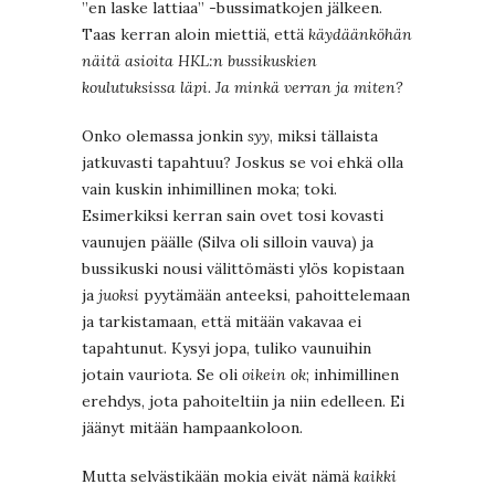
”en laske lattiaa” -bussimatkojen jälkeen.
Taas kerran aloin miettiä, että
käydäänköhän
näitä asioita HKL:n bussikuskien
koulutuksissa läpi. Ja minkä verran ja miten?
Onko olemassa jonkin
syy
, miksi tällaista
jatkuvasti tapahtuu? Joskus se voi ehkä olla
vain kuskin inhimillinen moka; toki.
Esimerkiksi kerran sain ovet tosi kovasti
vaunujen päälle (Silva oli silloin vauva) ja
bussikuski nousi välittömästi ylös kopistaan
ja
juoksi
pyytämään anteeksi, pahoittelemaan
ja tarkistamaan, että mitään vakavaa ei
tapahtunut. Kysyi jopa, tuliko vaunuihin
jotain vauriota. Se oli
oikein ok
; inhimillinen
erehdys, jota pahoiteltiin ja niin edelleen. Ei
jäänyt mitään hampaankoloon.
Mutta selvästikään mokia eivät nämä
kaikki