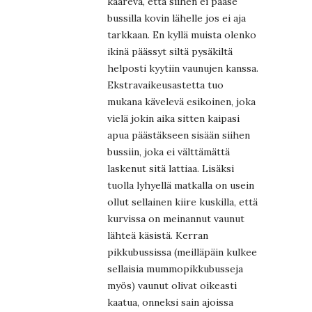
kaareva, että siihen ei pääse
bussilla kovin lähelle jos ei aja
tarkkaan. En kyllä muista olenko
ikinä päässyt siltä pysäkiltä
helposti kyytiin vaunujen kanssa.
Ekstravaikeusastetta tuo
mukana kävelevä esikoinen, joka
vielä jokin aika sitten kaipasi
apua päästäkseen sisään siihen
bussiin, joka ei välttämättä
laskenut sitä lattiaa. Lisäksi
tuolla lyhyellä matkalla on usein
ollut sellainen kiire kuskilla, että
kurvissa on meinannut vaunut
lähteä käsistä. Kerran
pikkubussissa (meilläpäin kulkee
sellaisia mummopikkubusseja
myös) vaunut olivat oikeasti
kaatua, onneksi sain ajoissa