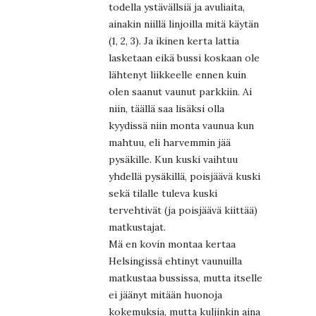
todella ystävällsiä ja avuliaita,
ainakin niillä linjoilla mitä käytän
(1, 2, 3). Ja ikinen kerta lattia
lasketaan eikä bussi koskaan ole
lähtenyt liikkeelle ennen kuin
olen saanut vaunut parkkiin. Ai
niin, täällä saa lisäksi olla
kyydissä niin monta vaunua kun
mahtuu, eli harvemmin jää
pysäkille. Kun kuski vaihtuu
yhdellä pysäkillä, poisjäävä kuski
sekä tilalle tuleva kuski
tervehtivät (ja poisjäävä kiittää)
matkustajat.
Mä en kovin montaa kertaa
Helsingissä ehtinyt vaunuilla
matkustaa bussissa, mutta itselle
ei jäänyt mitään huonoja
kokemuksia, mutta kuljinkin aina