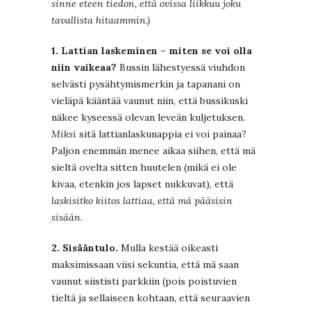
sinne eteen tiedon, että ovissa liikkuu joku
tavallista hitaammin.)
1. Lattian laskeminen – miten se voi olla
niin vaikeaa?
Bussin lähestyessä viuhdon
selvästi pysähtymismerkin ja tapanani on
vieläpä kääntää vaunut niin, että bussikuski
näkee kyseessä olevan leveän kuljetuksen.
Miksi
sitä lattianlaskunappia ei voi painaa?
Paljon enemmän menee aikaa siihen, että mä
sieltä ovelta sitten huutelen (mikä ei ole
kivaa, etenkin jos lapset nukkuvat), että
laskisitko kiitos lattiaa, että mä pääsisin
sisään
.
2. Sisääntulo.
Mulla kestää oikeasti
maksimissaan viisi sekuntia, että mä saan
vaunut siististi parkkiin (pois poistuvien
tieltä ja sellaiseen kohtaan, että seuraavien