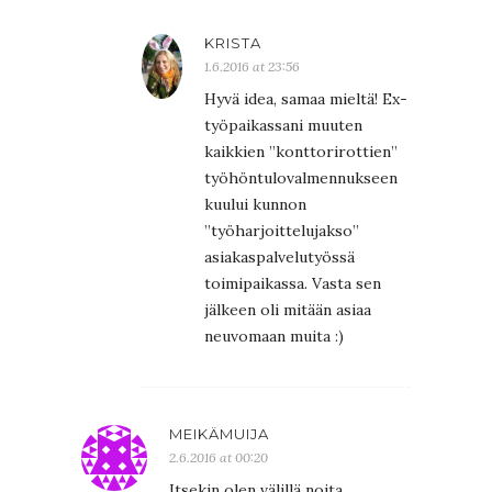
KRISTA
1.6.2016 at 23:56
Hyvä idea, samaa mieltä! Ex-
työpaikassani muuten
kaikkien ”konttorirottien”
työhöntulovalmennukseen
kuului kunnon
”työharjoittelujakso”
asiakaspalvelutyössä
toimipaikassa. Vasta sen
jälkeen oli mitään asiaa
neuvomaan muita :)
MEIKÄMUIJA
2.6.2016 at 00:20
Itsekin olen välillä noita