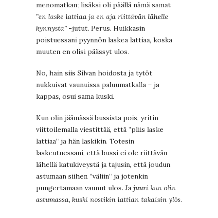
menomatkan; lisäksi oli päällä nämä samat
”en laske lattiaa ja en aja riittävän lähelle
kynnystä”
-jutut. Perus. Huikkasin
poistuessani pyynnön laskea lattiaa, koska
muuten en olisi päässyt ulos.
No, hain siis Silvan hoidosta ja tytöt
nukkuivat vaunuissa paluumatkalla – ja
kappas, osui sama kuski.
Kun olin jäämässä bussista pois, yritin
viittoilemalla viestittää, että ”pliis laske
lattiaa” ja hän laskikin. Totesin
laskeutuessani, että bussi ei ole riittävän
lähellä katukiveystä ja tajusin, että joudun
astumaan siihen ”väliin” ja jotenkin
pungertamaan vaunut ulos. Ja
juuri kun olin
astumassa, kuski nostikin lattian takaisin ylös
.