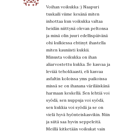
Voihan voikukka :) Naapuri
tuskaili viime kesänä miten
inhottaa kun voikukka valtaa
heidän niittynä olevan peltonsa
ja minä olin juuri edellispäivänä
ohi kulkiessa ehtinyt ihastella
miten kauniisti kukkii.
Minusta voikukka on ihan
aliarvostettu kukka. Se kasvaa ja
leviää tehokkaasti, eli kasvaa
asfaltin koloissa yms paikoissa
missä se on ihanana väriläiskänä
harmaan keskellä. Sen lehtiä voi
syödä, sen nuppuja voi syödä,
sen kukkia voi syödä ja se on
vielä hyvä hyönteiskasvikin. Niin
ja siitä saa hyvin seppeleitä.
Meillä kitketään voikukat vain