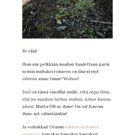
Se elää!
Ihan siis pelkkään maahan kaadettuun parin
sentin multakerrokseen on ilmestynyt
vihreää
sinne tänne! Wohoo!
Joel on tässä vinoillut mulle, että
onpa ihme,
että jos maahan laittaa multaa, siihen kasvaa
jotain
. Mutta ON se ihme! On on! Kasvun
ihme nyt vähintäänkin!
Ja voikukkaa! Oi mun
rakkaat keltaiset
auringot
, kasvakaa kasvakaa kasvakaa!