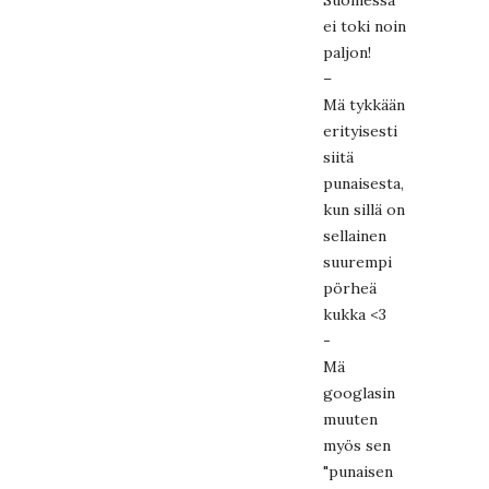
ei toki noin
paljon!
–
Mä tykkään
erityisesti
siitä
punaisesta,
kun sillä on
sellainen
suurempi
pörheä
kukka <3
-
Mä
googlasin
muuten
myös sen
"punaisen