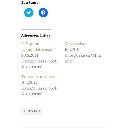
Jaa tämä:
Jaa
Jaa
Twitterissä(Avautuu
Facebookissa(Avautuu
uudessa
uudessa
ikkunassa)
ikkunassa)
Aiheeseen liittyy
DIY pieni
Katoavaista
aamupalaterassi
16.7.2015
30.5.2021
Kategoriassa "Muu
Kategoriassa "Koti
koti"
& sisustus"
Terassiton terassi
10.7.2017
Kategoriassa "Koti
& sisustus"
PUUTARHA