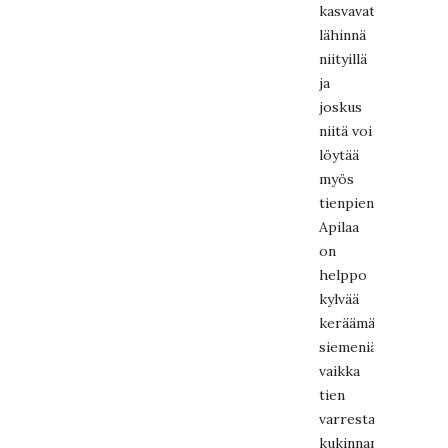
kasvavat
lähinnä
niityillä
ja
joskus
niitä voi
löytää
myös
tienpientareilta.
Apilaa
on
helppo
kylvää
keräämällä
siemeniä
vaikka
tien
varresta
kukinnan