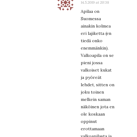
14.5.2019 at 20:38
Apilaa on
Suomessa
ainakin kolmea
eri lajiketta (en
tiedä onko
enemmänkin).
Valkoapila on se
pieni jossa
valkoiset kukat
ja pyöreät
lehdet, sitten on
joku toinen
melkein saman
näköinen jota en
ole koskaan
oppinut
erottamaan
valkoapilasta ja