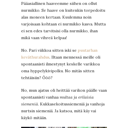
Pääasiallinen haaveemme siihen on ollut
nurmikko. Se haave on kuitenkin torpedoitu
alas moneen kertaan. Kuulemma noin
varjoisaan kohtaan ei nurmikko kasva. Mutta
ei sen edes tarvitsisi olla nurmikko, ihan
mikä vaan vihreä kelpaa!
No. Pari viikkoa sitten iski se
puutarhan
keväthurahdus
. Iltaan mennessä meille oli
spontaanisti ilmestynyt keskelle varikkoa
oma hyppelykivipolku. No mitäs sitten
tehtäisiin? Ööö?
No, mun ajatus oli heittää varikon päälle vaan
spontaanisti vanhaa
multaa ja erilaisia
siemeniä
. Kukkasekoitussiemeniä ja vanhoja
nurtsin siemeniä. Ja katsoa, mitä käy vai
käykö mitään.