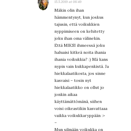
15.5.2019 at 08:49
Mäkin olin ihan
hämmentynyt, kun joskus
tajusin, että voikukkien
nyppimiseen on kehitetty
joku ihan oma välinekin.
Että MIKSI ihmeessä joku
haluaisi kitkeä noita ihania
ihania voikukkia? :) Mä kans
nypin vain kukkapenkistä. Ja
hiekkalaatikosta, jos sinne
kasvaisi – tosin nyt
hiekkalaatikko on ollut jo
jonkin aikaa
käyttämättömänä, siihen
voisi oikeastikin kasvattaaa
vaikka voikukkaryppään :>
–
Mun silmään voikukka on