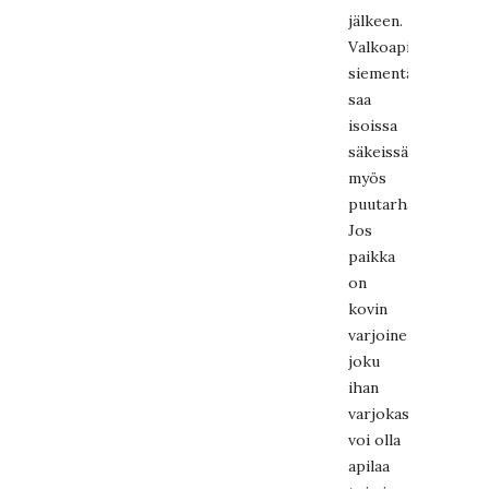
jälkeen.
Valkoapilan
siementä
saa
isoissa
säkeissä
myös
puutarhakaupoista.
Jos
paikka
on
kovin
varjoinen,
joku
ihan
varjokasvi
voi olla
apilaa