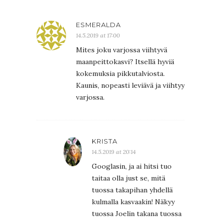
ESMERALDA
14.5.2019 at 17:00
Mites joku varjossa viihtyvä
maanpeittokasvi? Itsellä hyviä
kokemuksia pikkutalviosta.
Kaunis, nopeasti leviävä ja viihtyy
varjossa.
KRISTA
14.5.2019 at 20:14
Googlasin, ja ai hitsi tuo
taitaa olla just se, mitä
tuossa takapihan yhdellä
kulmalla kasvaakin! Näkyy
tuossa Joelin takana tuossa