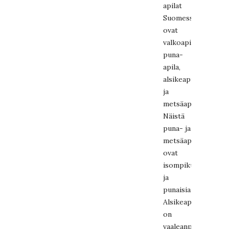
apilat
Suomessa
ovat
valkoapila,
puna-
apila,
alsikeapila
ja
metsäapila.
Näistä
puna- ja
metsäapila
ovat
isompikukkaisia
ja
punaisia.
Alsikeapila
on
vaaleanpunertava