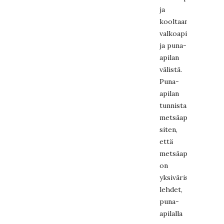
ja
kooltaan
valkoapilan
ja puna-
apilan
välistä.
Puna-
apilan
tunnistaa
metsäapilasta
siten,
että
metsäapilalla
on
yksiväriset
lehdet,
puna-
apilalla