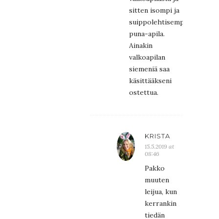
sitten isompi ja
suippolehtisempi
puna-apila.
Ainakin
valkoapilan
siemeniä saa
käsittääkseni
ostettua.
KRISTA
15.5.2019 at
08:46
Pakko
muuten
leijua, kun
kerrankin
tiedän