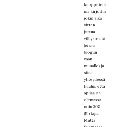
knoppitiedon:
mä kirjoitin
jokin aika
sitten
juttua
villiyrteistä
(ei siis
blogiin
vaan
muualle) ja
siinä
yhteydessä
kuulin, että
apilaa on
olemassa
noin 300
(!!!!) lajia.
Mutta
Suomessa