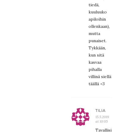
tiedä,
kuuluuko
apiloihin
ollenkaan),
mutta
punaiset.
Tykkään,
kun sitä
kasvaa
pihalla
villinä siellä
täällä <3
TILIA
15.5.2019
at 10:05
Tavallisimmat