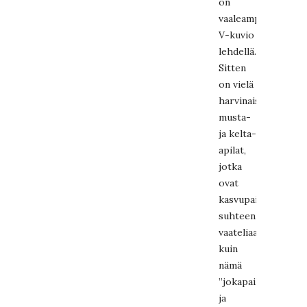
on
vaaleampi
V-kuvio
lehdellä.
Sitten
on vielä
harvinaisemmat
musta-
ja kelta-
apilat,
jotka
ovat
kasvupaikan
suhteen
vaateliaampia
kuin
nämä
”jokapaikanapilat”
ja