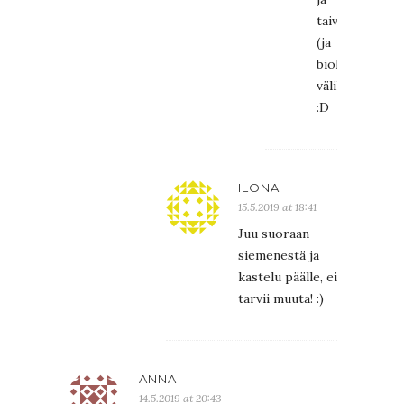
taivaan
(ja
biologian)
välillä!
:D
ILONA
15.5.2019 at 18:41
Juu suoraan
siemenestä ja
kastelu päälle, ei
tarvii muuta! :)
ANNA
14.5.2019 at 20:43