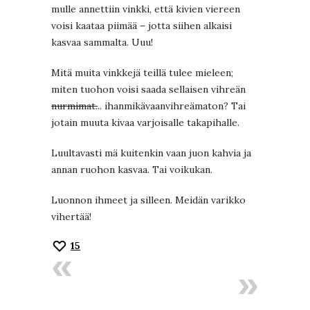
mulle annettiin vinkki, että kivien viereen
voisi kaataa piimää – jotta siihen alkaisi
kasvaa sammalta. Uuu!
Mitä muita vinkkejä teillä tulee mieleen;
miten tuohon voisi saada sellaisen vihreän
nurmimat.
.. ihanmikävaanvihreämaton? Tai
jotain muuta kivaa varjoisalle takapihalle.
Luultavasti mä kuitenkin vaan juon kahvia ja
annan ruohon kasvaa. Tai voikukan.
Luonnon ihmeet ja silleen. Meidän varikko
vihertää!
15