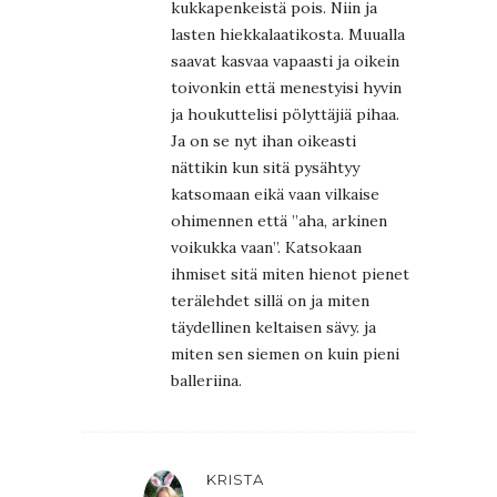
kukkapenkeistä pois. Niin ja
lasten hiekkalaatikosta. Muualla
saavat kasvaa vapaasti ja oikein
toivonkin että menestyisi hyvin
ja houkuttelisi pölyttäjiä pihaa.
Ja on se nyt ihan oikeasti
nättikin kun sitä pysähtyy
katsomaan eikä vaan vilkaise
ohimennen että ”aha, arkinen
voikukka vaan”. Katsokaan
ihmiset sitä miten hienot pienet
terälehdet sillä on ja miten
täydellinen keltaisen sävy. ja
miten sen siemen on kuin pieni
balleriina.
KRISTA