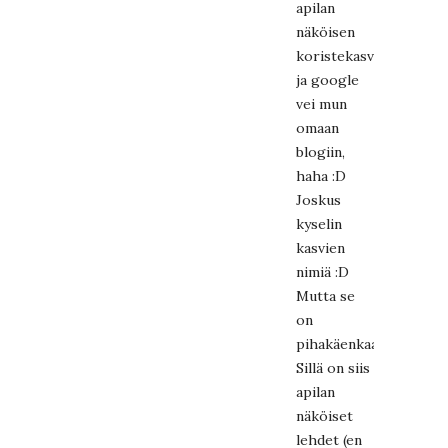
apilan
näköisen
koristekasvin"
ja google
vei mun
omaan
blogiin,
haha :D
Joskus
kyselin
kasvien
nimiä :D
Mutta se
on
pihakäenkaali!
Sillä on siis
apilan
näköiset
lehdet (en