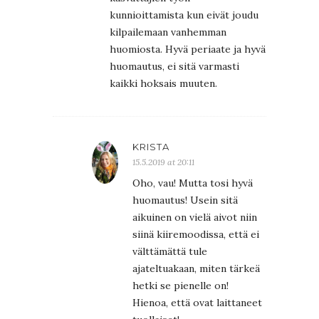
kunnioittamista kun eivät joudu
kilpailemaan vanhemman
huomiosta. Hyvä periaate ja hyvä
huomautus, ei sitä varmasti
kaikki hoksais muuten.
KRISTA
15.5.2019 at 20:11
Oho, vau! Mutta tosi hyvä
huomautus! Usein sitä
aikuinen on vielä aivot niin
siinä kiiremoodissa, että ei
välttämättä tule
ajateltuakaan, miten tärkeä
hetki se pienelle on!
Hienoa, että ovat laittaneet