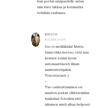
kun portin sisäpuolelle astuu
niin kiire lakkaa ja kotimatka
tehdään rauhassa.
KRISTA
16.5.2019 at 11:01
Joo ei meilläkään! Mutta
tämä ehkä kertoo, että asia
kenties toimii hyvin
automaattisesti ilman
muistuttelujakin.
Toivottavasti :)
–
Tuo rauhoittaminen on
muuten joskus yllättävänkin
hankalaa! Jotenkin sitä
aikuisen mieli alkaa helposti