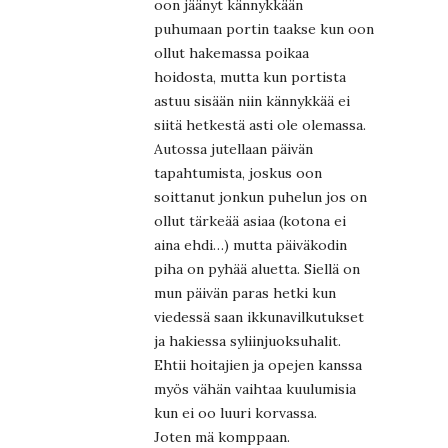
oon jäänyt kännykkään
puhumaan portin taakse kun oon
ollut hakemassa poikaa
hoidosta, mutta kun portista
astuu sisään niin kännykkää ei
siitä hetkestä asti ole olemassa.
Autossa jutellaan päivän
tapahtumista, joskus oon
soittanut jonkun puhelun jos on
ollut tärkeää asiaa (kotona ei
aina ehdi…) mutta päiväkodin
piha on pyhää aluetta. Siellä on
mun päivän paras hetki kun
viedessä saan ikkunavilkutukset
ja hakiessa syliinjuoksuhalit.
Ehtii hoitajien ja opejen kanssa
myös vähän vaihtaa kuulumisia
kun ei oo luuri korvassa.
Joten mä komppaan.