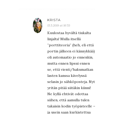
KRISTA
15.5.2019 at 16:53
Kuulostaa hyvältä tiukalta
linjalta! Mulla itsellä
”porttiteoria” (heh, eli että
portin jälkeen ei kännykkää)
oli automaatio jo ennenkin,
mutta ennen lipsui ennen
se, että vienti/hakumatkan
lasten kanssa kävelyssä
selasin jo sähköposteja. Nyt
yritän pitää siitäkin kiinni!
Ne kyllä ehtivät odottaa
siihen, että aamulla tulen
takaisin kodin työpisteelle –
ja usein saan kurkistettua