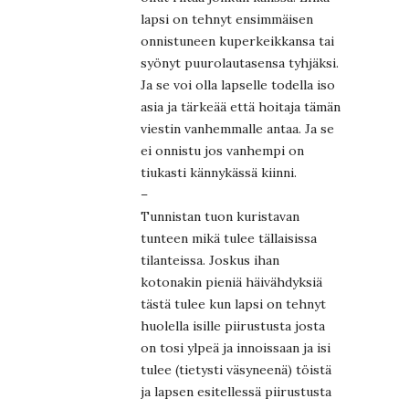
lapsi on tehnyt ensimmäisen
onnistuneen kuperkeikkansa tai
syönyt puurolautasensa tyhjäksi.
Ja se voi olla lapselle todella iso
asia ja tärkeää että hoitaja tämän
viestin vanhemmalle antaa. Ja se
ei onnistu jos vanhempi on
tiukasti kännykässä kiinni.
–
Tunnistan tuon kuristavan
tunteen mikä tulee tällaisissa
tilanteissa. Joskus ihan
kotonakin pieniä häivähdyksiä
tästä tulee kun lapsi on tehnyt
huolella isille piirustusta josta
on tosi ylpeä ja innoissaan ja isi
tulee (tietysti väsyneenä) töistä
ja lapsen esitellessä piirustusta