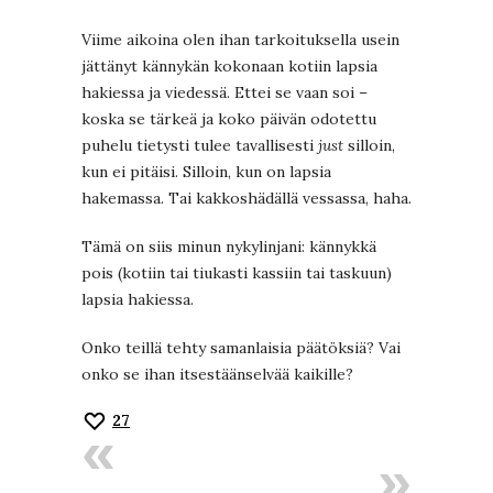
Viime aikoina olen ihan tarkoituksella usein
jättänyt kännykän kokonaan kotiin lapsia
hakiessa ja viedessä. Ettei se vaan soi –
koska se tärkeä ja koko päivän odotettu
puhelu tietysti tulee tavallisesti
just
silloin,
kun ei pitäisi. Silloin, kun on lapsia
hakemassa. Tai kakkoshädällä vessassa, haha.
Tämä on siis minun nykylinjani: kännykkä
pois (kotiin tai tiukasti kassiin tai taskuun)
lapsia hakiessa.
Onko teillä tehty samanlaisia päätöksiä? Vai
onko se ihan itsestäänselvää kaikille?
27