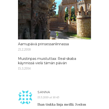
Aamupäivä prinsessanlinnassa
21.2.2018
Muistinpas muistuttaa: Real-skaba
käynnissä vielä tämän päivän
15.3.2014
SANNA
15.5.2019 at 16:45
Ihan tiukka linja meillä. Joskus