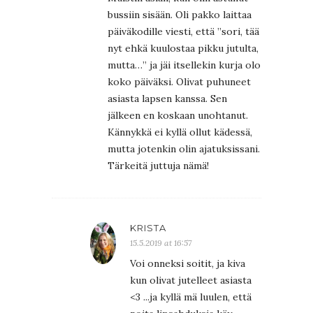
bussiin sisään. Oli pakko laittaa
päiväkodille viesti, että ”sori, tää
nyt ehkä kuulostaa pikku jutulta,
mutta…” ja jäi itsellekin kurja olo
koko päiväksi. Olivat puhuneet
asiasta lapsen kanssa. Sen
jälkeen en koskaan unohtanut.
Kännykkä ei kyllä ollut kädessä,
mutta jotenkin olin ajatuksissani.
Tärkeitä juttuja nämä!
KRISTA
15.5.2019 at 16:57
Voi onneksi soitit, ja kiva
kun olivat jutelleet asiasta
<3 ...ja kyllä mä luulen, että