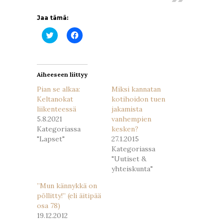
Jaa tämä:
Jaa
Jaa
Twitterissä(Avautuu
Facebookissa(Avautuu
uudessa
uudessa
ikkunassa)
ikkunassa)
Aiheeseen liittyy
Pian se alkaa:
Miksi kannatan
Keltanokat
kotihoidon tuen
liikenteessä
jakamista
5.8.2021
vanhempien
Kategoriassa
kesken?
"Lapset"
27.1.2015
Kategoriassa
"Uutiset &
yhteiskunta"
”Mun kännykkä on
pöllitty!” (eli äitipää
osa 78)
19.12.2012