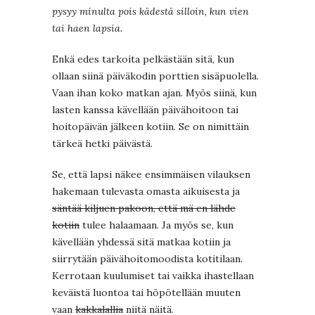
pysyy minulta pois kädestä silloin, kun vien
tai haen lapsia.
Enkä edes tarkoita pelkästään sitä, kun
ollaan siinä päiväkodin porttien sisäpuolella.
Vaan ihan koko matkan ajan. Myös siinä, kun
lasten kanssa kävellään päivähoitoon tai
hoitopäivän jälkeen kotiin. Se on nimittäin
tärkeä hetki päivästä.
Se, että lapsi näkee ensimmäisen vilauksen
hakemaan tulevasta omasta aikuisesta ja
säntää kiljuen pakoon, että mä en lähde
kotiin
tulee halaamaan. Ja myös se, kun
kävellään yhdessä sitä matkaa kotiin ja
siirrytään päivähoitomoodista kotitilaan.
Kerrotaan kuulumiset tai vaikka ihastellaan
keväistä luontoa tai höpötellään muuten
vaan
kakkalallia
niitä näitä.