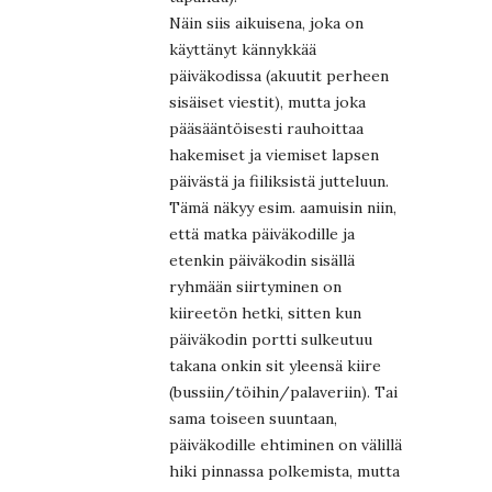
Näin siis aikuisena, joka on
käyttänyt kännykkää
päiväkodissa (akuutit perheen
sisäiset viestit), mutta joka
pääsääntöisesti rauhoittaa
hakemiset ja viemiset lapsen
päivästä ja fiiliksistä jutteluun.
Tämä näkyy esim. aamuisin niin,
että matka päiväkodille ja
etenkin päiväkodin sisällä
ryhmään siirtyminen on
kiireetön hetki, sitten kun
päiväkodin portti sulkeutuu
takana onkin sit yleensä kiire
(bussiin/töihin/palaveriin). Tai
sama toiseen suuntaan,
päiväkodille ehtiminen on välillä
hiki pinnassa polkemista, mutta