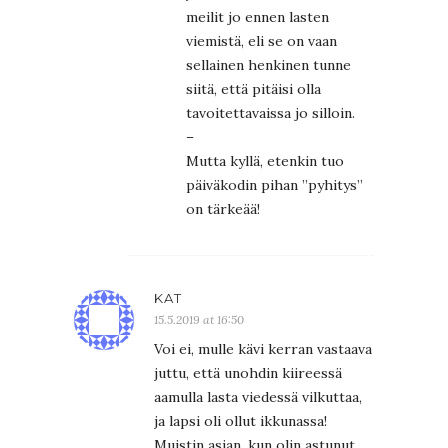
meilit jo ennen lasten
viemistä, eli se on vaan
sellainen henkinen tunne
siitä, että pitäisi olla
tavoitettavaissa jo silloin.
–
Mutta kyllä, etenkin tuo
päiväkodin pihan ”pyhitys”
on tärkeää!
KAT
15.5.2019 at 16:50
Voi ei, mulle kävi kerran vastaava
juttu, että unohdin kiireessä
aamulla lasta viedessä vilkuttaa,
ja lapsi oli ollut ikkunassa!
Muistin asian, kun olin astunut