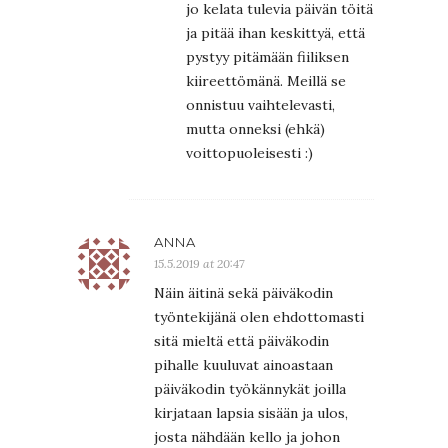
jo kelata tulevia päivän töitä
ja pitää ihan keskittyä, että
pystyy pitämään fiiliksen
kiireettömänä. Meillä se
onnistuu vaihtelevasti,
mutta onneksi (ehkä)
voittopuoleisesti :)
ANNA
15.5.2019 at 20:47
Näin äitinä sekä päiväkodin
työntekijänä olen ehdottomasti
sitä mieltä että päiväkodin
pihalle kuuluvat ainoastaan
päiväkodin työkännykät joilla
kirjataan lapsia sisään ja ulos,
josta nähdään kello ja johon