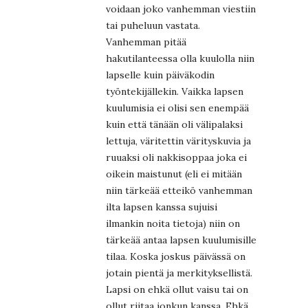
voidaan joko vanhemman viestiin
tai puheluun vastata.
Vanhemman pitää
hakutilanteessa olla kuulolla niin
lapselle kuin päiväkodin
työntekijällekin. Vaikka lapsen
kuulumisia ei olisi sen enempää
kuin että tänään oli välipalaksi
lettuja, väritettin värityskuvia ja
ruuaksi oli nakkisoppaa joka ei
oikein maistunut (eli ei mitään
niin tärkeää etteikö vanhemman
ilta lapsen kanssa sujuisi
ilmankin noita tietoja) niin on
tärkeää antaa lapsen kuulumisille
tilaa. Koska joskus päivässä on
jotain pientä ja merkityksellistä.
Lapsi on ehkä ollut vaisu tai on
ollut riitaa jonkun kanssa. Ehkä