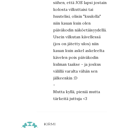
siihen, että JOS lapsi jostain
kolosta vilkuttaisi tai
huutelisi, olisin "kuulolla"
niin kauan kuin olen
päiväkodin näköetäisyydellä.
Usein vilkutan kävellessä
(jos on jätetty ulos) niin
kauan kuin askel askeleelta
kävelen pois päiväkodin
kulman taakse - ja joskus
välillä varalta vähän sen
jälkeenkin :D
-
Mutta kyllä, pieniä mutta
tärkeitä juttuja <3
KIRMI