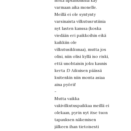
noita lipsahduksia käy
varmaan aika monelle.
Meillä ei ole syntynty
varsinaista vilkutusrutiinia
nyt lasten kanssa (koska
viedään eri paikkoihin eikä
kaikkiin ole
vilkutusikkunaa), mutta jos
olisi, niin olisi kyllä iso riski,
että unohtaisin joku kaunis
kerta :D Aikuisen päässä
kuitenkin niin monta asiaa
aina pyörii!
-
Mutta vaikka
vakivilkutuspaikkaa meillä ei
olekaan, pyrin nyt itse tuon
tapauksen näkemisen
jälkeen ihan tietoisesti