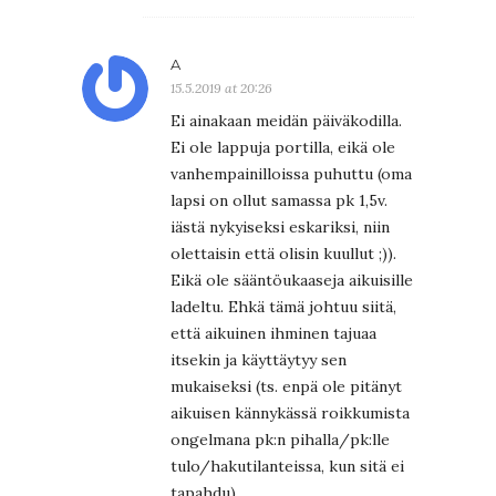
A
15.5.2019 at 20:26
Ei ainakaan meidän päiväkodilla.
Ei ole lappuja portilla, eikä ole
vanhempainilloissa puhuttu (oma
lapsi on ollut samassa pk 1,5v.
iästä nykyiseksi eskariksi, niin
olettaisin että olisin kuullut ;)).
Eikä ole sääntöukaaseja aikuisille
ladeltu. Ehkä tämä johtuu siitä,
että aikuinen ihminen tajuaa
itsekin ja käyttäytyy sen
mukaiseksi (ts. enpä ole pitänyt
aikuisen kännykässä roikkumista
ongelmana pk:n pihalla/pk:lle
tulo/hakutilanteissa, kun sitä ei
tapahdu).