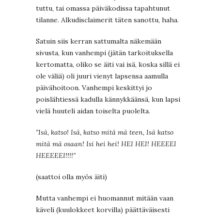
tuttu, tai omassa päiväkodissa tapahtunut
tilanne. Alkudisclaimerit täten sanottu, haha.
Satuin siis kerran sattumalta näkemään
sivusta, kun vanhempi (jätän tarkoituksella
kertomatta, oliko se äiti vai isä, koska sillä ei
ole väliä) oli juuri vienyt lapsensa aamulla
päivähoitoon. Vanhempi keskittyi jo
poislähtiessä kadulla kännykkäänsä, kun lapsi
vielä huuteli aidan toiselta puolelta.
”Isä, katso! Isä, katso mitä mä teen, Isä katso
mitä mä osaan! Isi hei hei! HEI HEI! HEEEEI
HEEEEEI!!!!”
(saattoi olla myös äiti)
Mutta vanhempi ei huomannut mitään vaan
käveli (kuulokkeet korvilla) päättäväisesti