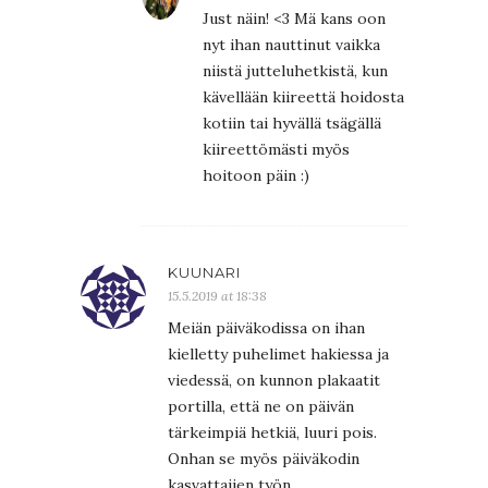
Just näin! <3 Mä kans oon
nyt ihan nauttinut vaikka
niistä jutteluhetkistä, kun
kävellään kiireettä hoidosta
kotiin tai hyvällä tsägällä
kiireettömästi myös
hoitoon päin :)
KUUNARI
15.5.2019 at 18:38
Meiän päiväkodissa on ihan
kielletty puhelimet hakiessa ja
viedessä, on kunnon plakaatit
portilla, että ne on päivän
tärkeimpiä hetkiä, luuri pois.
Onhan se myös päiväkodin
kasvattajien työn