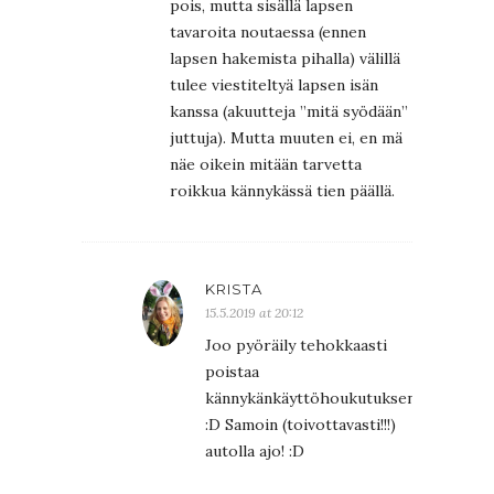
pois, mutta sisällä lapsen
tavaroita noutaessa (ennen
lapsen hakemista pihalla) välillä
tulee viestiteltyä lapsen isän
kanssa (akuutteja ”mitä syödään”
juttuja). Mutta muuten ei, en mä
näe oikein mitään tarvetta
roikkua kännykässä tien päällä.
KRISTA
15.5.2019 at 20:12
Joo pyöräily tehokkaasti
poistaa
kännykänkäyttöhoukutuksen
:D Samoin (toivottavasti!!!)
autolla ajo! :D