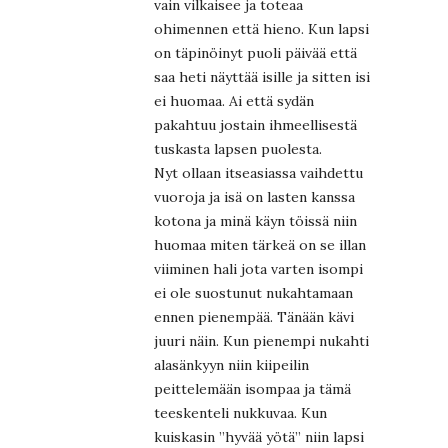
vain vilkaisee ja toteaa
ohimennen että hieno. Kun lapsi
on täpinöinyt puoli päivää että
saa heti näyttää isille ja sitten isi
ei huomaa. Ai että sydän
pakahtuu jostain ihmeellisestä
tuskasta lapsen puolesta.
Nyt ollaan itseasiassa vaihdettu
vuoroja ja isä on lasten kanssa
kotona ja minä käyn töissä niin
huomaa miten tärkeä on se illan
viiminen hali jota varten isompi
ei ole suostunut nukahtamaan
ennen pienempää. Tänään kävi
juuri näin. Kun pienempi nukahti
alasänkyyn niin kiipeilin
peittelemään isompaa ja tämä
teeskenteli nukkuvaa. Kun
kuiskasin ”hyvää yötä” niin lapsi