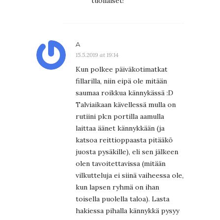
tuollaiset!
A
15.5.2019 at 19:14
Kun polkee päiväkotimatkat
fillarilla, niin eipä ole mitään
saumaa roikkua kännykässä :D
Talviaikaan kävellessä mulla on
rutiini pk:n portilla aamulla
laittaa äänet kännykkään (ja
katsoa reittioppaasta pitääkö
juosta pysäkille), eli sen jälkeen
olen tavoitettavissa (mitään
vilkutteluja ei siinä vaiheessa ole,
kun lapsen ryhmä on ihan
toisella puolella taloa). Lasta
hakiessa pihalla kännykkä pysyy