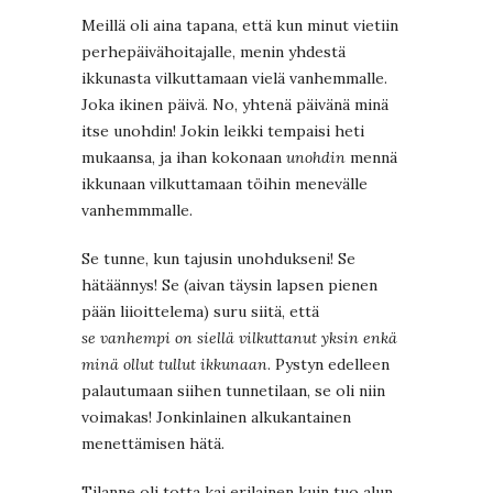
Meillä oli aina tapana, että kun minut vietiin
perhepäivähoitajalle, menin yhdestä
ikkunasta vilkuttamaan vielä vanhemmalle.
Joka ikinen päivä. No, yhtenä päivänä minä
itse unohdin! Jokin leikki tempaisi heti
mukaansa, ja ihan kokonaan
unohdin
mennä
ikkunaan vilkuttamaan töihin menevälle
vanhemmmalle.
Se tunne, kun tajusin unohdukseni! Se
hätäännys! Se (aivan täysin lapsen pienen
pään liioittelema) suru siitä, että
se vanhempi on siellä vilkuttanut yksin enkä
minä ollut tullut ikkunaan
. Pystyn edelleen
palautumaan siihen tunnetilaan, se oli niin
voimakas! Jonkinlainen alkukantainen
menettämisen hätä.
Tilanne oli totta kai erilainen kuin tuo alun