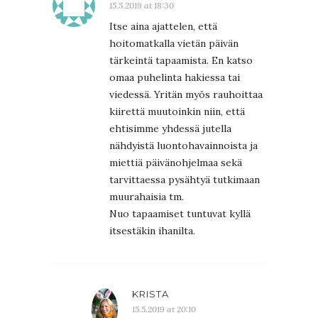
15.5.2019 at 18:30
Itse aina ajattelen, että
hoitomatkalla vietän päivän
tärkeintä tapaamista. En katso
omaa puhelinta hakiessa tai
viedessä. Yritän myös rauhoittaa
kiirettä muutoinkin niin, että
ehtisimme yhdessä jutella
nähdyistä luontohavainnoista ja
miettiä päivänohjelmaa sekä
tarvittaessa pysähtyä tutkimaan
muurahaisia tm.
Nuo tapaamiset tuntuvat kyllä
itsestäkin ihanilta.
KRISTA
15.5.2019 at 20:10