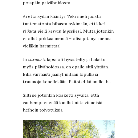
poispäin päivähoidosta.
Ai että sydän kääntyi! Teki mieli juosta
tuntematonta hihasta nykimään, että
hei
vilkuta vielä kerran lapsellesi
. Mutta jotenkin
ei ollut pokkaa mennä – olisi pitänyt mennä,
vieläkin harmittaa!
Ja
varmasti
lapsi oli hyvästelty ja halattu
myös päivähoidossa, en epäile sitä yhtään.
Eikä varmasti jäänyt mitään lopullisia
traumoja kenellekään. Paitsi ehkä mulle, ha.
Silti se jotenkin kosketti syvältä, että
vanhempi ei enää kuullut niitä viimeisiä
heihein toivotuksia.