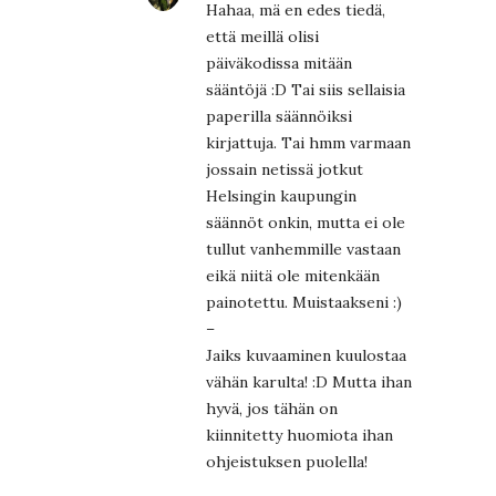
Hahaa, mä en edes tiedä,
että meillä olisi
päiväkodissa mitään
sääntöjä :D Tai siis sellaisia
paperilla säännöiksi
kirjattuja. Tai hmm varmaan
jossain netissä jotkut
Helsingin kaupungin
säännöt onkin, mutta ei ole
tullut vanhemmille vastaan
eikä niitä ole mitenkään
painotettu. Muistaakseni :)
–
Jaiks kuvaaminen kuulostaa
vähän karulta! :D Mutta ihan
hyvä, jos tähän on
kiinnitetty huomiota ihan
ohjeistuksen puolella!