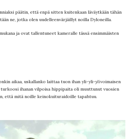
nniaksi päätin, että enpä sitten kuitenkaan läväytkään tähän
ään ne, jotka olen uudelleenvärjäillyt noilla Dyloneilla.
lä mukana ja ovat tallentuneet kameralle tässä ensimmäisten
jonkin aikaa, uskallanko laittaa tuon ihan yli-yli-
yli
voimaisen
turkoosi ihanan vilpoisa hippipaita oli muuttunut vuosien
n, että mitä noille keinokuituraidoille tapahtuu.