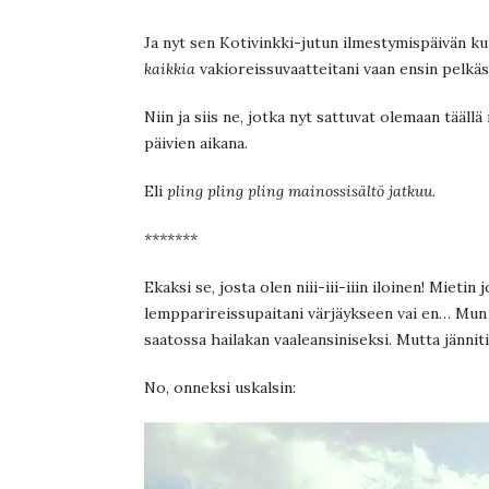
Ja nyt sen Kotivinkki-jutun ilmestymispäivän ku
kaikkia
vakioreissuvaatteitani vaan ensin pelkäst
Niin ja siis ne, jotka nyt sattuvat olemaan tääl
päivien aikana.
Eli
pling pling pling mainossisältö jatkuu.
*******
Ekaksi se, josta olen niii-iii-iiin iloinen! Mietin 
lempparireissupaitani värjäykseen vai en… Mun 
saatossa hailakan vaaleansiniseksi. Mutta jänniti
No, onneksi uskalsin: