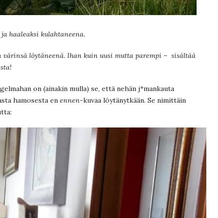
ja haaleaksi kulahtaneena.
n värinsä löytäneenä. Ihan kuin uusi mutta parempi – sisältää
sta!
gelmahan on (ainakin mulla) se, että nehän j*mankauta
avasta hamosesta en
ennen
-kuvaa löytänytkään. Se nimittäin
tta: