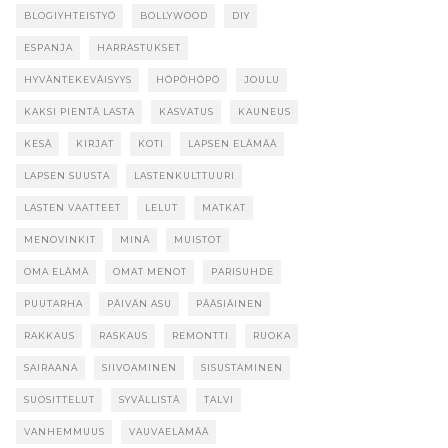
BLOGIYHTEISTYÖ
BOLLYWOOD
DIY
ESPANJA
HARRASTUKSET
HYVÄNTEKEVÄISYYS
HÖPÖHÖPÖ
JOULU
KAKSI PIENTÄ LASTA
KASVATUS
KAUNEUS
KESÄ
KIRJAT
KOTI
LAPSEN ELÄMÄÄ
LAPSEN SUUSTA
LASTENKULTTUURI
LASTEN VAATTEET
LELUT
MATKAT
MENOVINKIT
MINÄ
MUISTOT
OMA ELÄMÄ
OMAT MENOT
PARISUHDE
PUUTARHA
PÄIVÄN ASU
PÄÄSIÄINEN
RAKKAUS
RASKAUS
REMONTTI
RUOKA
SAIRAANA
SIIVOAMINEN
SISUSTAMINEN
SUOSITTELUT
SYVÄLLISTÄ
TALVI
VANHEMMUUS
VAUVAELÄMÄÄ