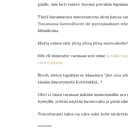
päälle, niin heti tuntee itsensä jotenkin hipimm
Tästä havainnosta innostuneena aloin kaivaa v
Toscanassa luonnollisesti ole parempaakaan teke
lähiaikoina.
Mutta ennen sitä:
pling pling pling mainoskatko!
Hih eli muistatte varmaan sen viime
kevään vär
väriröykkiön
.
Nooh, sitten tapahtui se klassinen
”yksi asia joh
tänään ilmestynyttä Kotivinkkiä…?
Okei ei tästä varmaan mikään mainosmallin ura (h
hymyillä, yrittää näyttää luontevalta ja pitää sil
Toivottavasti tulos on edes suht koht siedettävä
*******