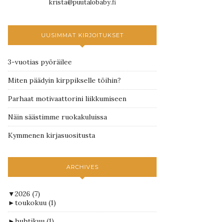
krista@puutalobaby.fi
UUSIMMAT KIRJOITUKSET
3-vuotias pyöräilee
Miten päädyin kirppikselle töihin?
Parhaat motivaattorini liikkumiseen
Näin säästimme ruokakuluissa
Kymmenen kirjasuositusta
ARCHIVES
▼
2026
(7)
►
toukokuu
(1)
►
huhtikuu
(1)