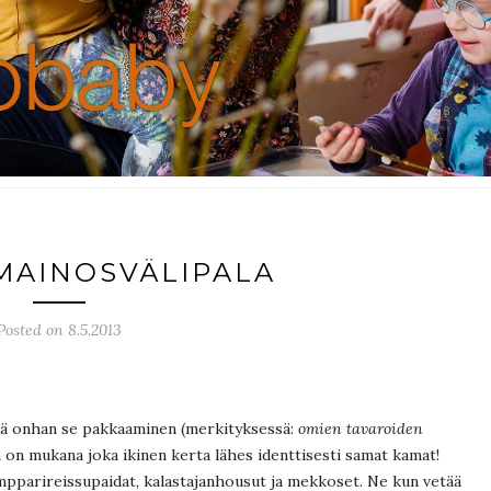
MAINOSVÄLIPALA
Posted on 8.5.2013
ttä onhan se pakkaaminen (merkityksessä:
omien tavaroiden
un on mukana joka ikinen kerta lähes identtisesti samat kamat!
empparireissupaidat, kalastajanhousut ja mekkoset. Ne kun vetää