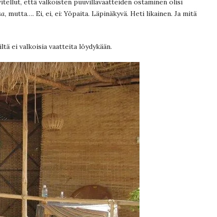
tellut, että valkoisten puuvillavaatteiden ostaminen olisi
sa
, mutta…. Ei, ei, ei: Yöpaita. Läpinäkyvä. Heti likainen. Ja mitä
tä ei valkoisia vaatteita löydykään.