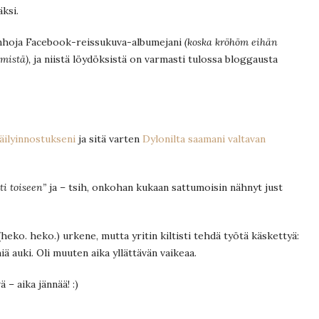
äksi.
anhoja Facebook-reissukuva-albumejani
(koska kröhöm eihän
mistä),
ja niistä löydöksistä on varmasti tulossa bloggausta
jäilyinnostukseni
ja sitä varten
Dylonilta saamani valtavan
ti toiseen”
ja – tsih, onkohan kukaan sattumoisin nähnyt just
eko. heko.) urkene, mutta yritin kiltisti tehdä työtä käskettyä:
miä auki. Oli muuten aika yllättävän vaikeaa.
 – aika jännää! :)