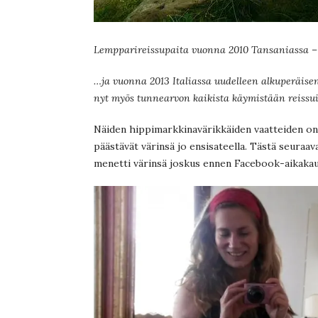
Lempparireissupaita vuonna 2010 Tansaniassa – 
…ja vuonna 2013 Italiassa uudelleen alkuperäise
nyt myös tunnearvon kaikista käymistään reissui
Näiden hippimarkkinavärikkäiden vaatteiden on
päästävät värinsä jo ensisateella. Tästä seura
menetti värinsä joskus ennen Facebook-aikakau