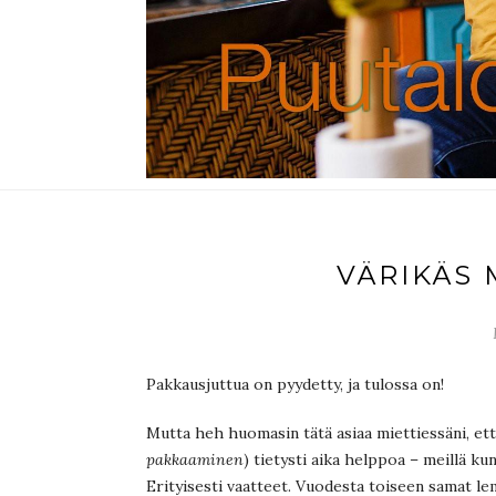
VÄRIKÄS 
Pakkausjuttua on pyydetty, ja tulossa on!
Mutta heh huomasin tätä asiaa miettiessäni, e
pakkaaminen
) tietysti aika helppoa – meillä k
Erityisesti vaatteet. Vuodesta toiseen samat l