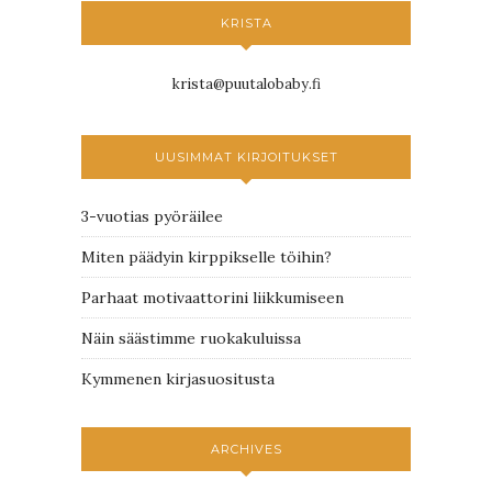
KRISTA
krista@puutalobaby.fi
UUSIMMAT KIRJOITUKSET
3-vuotias pyöräilee
Miten päädyin kirppikselle töihin?
Parhaat motivaattorini liikkumiseen
Näin säästimme ruokakuluissa
Kymmenen kirjasuositusta
ARCHIVES