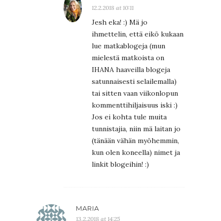
12.2.2018 at 10:11
Jesh eka! :) Mä jo
ihmettelin, että eikö kukaan
lue matkablogeja (mun
mielestä matkoista on
IHANA haaveilla blogeja
satunnaisesti selailemalla)
tai sitten vaan viikonlopun
kommenttihiljaisuus iski :)
Jos ei kohta tule muita
tunnistajia, niin mä laitan jo
(tänään vähän myöhemmin,
kun olen koneella) nimet ja
linkit blogeihin! :)
MARIA
13.2.2018 at 14:25