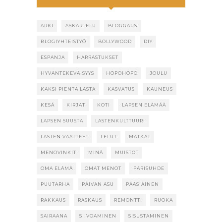
ARKI
ASKARTELU
BLOGGAUS
BLOGIYHTEISTYÖ
BOLLYWOOD
DIY
ESPANJA
HARRASTUKSET
HYVÄNTEKEVÄISYYS
HÖPÖHÖPÖ
JOULU
KAKSI PIENTÄ LASTA
KASVATUS
KAUNEUS
KESÄ
KIRJAT
KOTI
LAPSEN ELÄMÄÄ
LAPSEN SUUSTA
LASTENKULTTUURI
LASTEN VAATTEET
LELUT
MATKAT
MENOVINKIT
MINÄ
MUISTOT
OMA ELÄMÄ
OMAT MENOT
PARISUHDE
PUUTARHA
PÄIVÄN ASU
PÄÄSIÄINEN
RAKKAUS
RASKAUS
REMONTTI
RUOKA
SAIRAANA
SIIVOAMINEN
SISUSTAMINEN