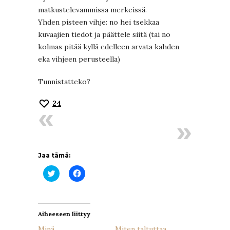
matkustelevammissa merkeissä.
Yhden pisteen vihje: no hei tsekkaa
kuvaajien tiedot ja päättele siitä (tai no
kolmas pitää kyllä edelleen arvata kahden
eka vihjeen perusteella)
Tunnistatteko?
24
Jaa tämä:
Jaa
Jaa
Twitterissä(Avautuu
Facebookissa(Avautuu
uudessa
uudessa
ikkunassa)
ikkunassa)
Aiheeseen liittyy
Minä
Miten taltuttaa