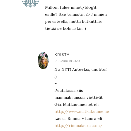
Milloin tulee nimet/blogit
esille? Itse tunnistin 2/3 nimien
perusteella, mutta kutkuttais
tietää se kolmaskin :)
KRISTA
13.2.2018 at 14:41
No NYT! Anteeksi, unohtui!
:)
–
Puutalossa siis
mammabrunssia viettivät:
Gia: Matkauume.net eli
http://www.matkakuume.net/
Laura: Rimma + Laura eli
http://rimmalaura.com/