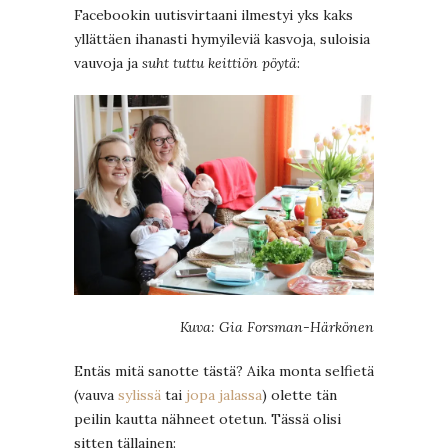
Facebookin uutisvirtaani ilmestyi yks kaks
yllättäen ihanasti hymyileviä kasvoja, suloisia
vauvoja ja
suht tuttu keittiön pöytä
:
Kuva: Gia Forsman-Härkönen
Entäs mitä sanotte tästä? Aika monta selfietä
(vauva
sylissä
tai
jopa jalassa
) olette tän
peilin kautta nähneet otetun. Tässä olisi
sitten tällainen: