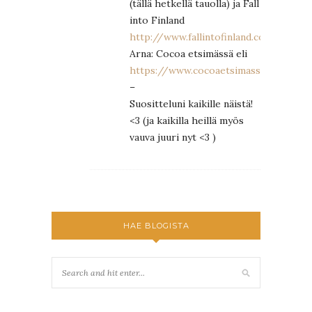
(tällä hetkellä tauolla) ja Fall
into Finland
http://www.fallintofinland.com/
Arna: Cocoa etsimässä eli
https://www.cocoaetsimassa.fi/
–
Suositteluni kaikille näistä!
<3 (ja kaikilla heillä myös
vauva juuri nyt <3 )
HAE BLOGISTA