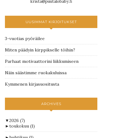
krista@puutalobaby.fi
UUSIMMAT KIRJOITUKSET
3-vuotias pyöräilee
Miten päädyin kirppikselle töihin?
Parhaat motivaattorini liikkumiseen
Näin säästimme ruokakuluissa
Kymmenen kirjasuositusta
ARCHIVES
▼
2026
(7)
►
toukokuu
(1)
►
huhtikuu
(1)