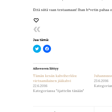
Että siitä vaan testaamaan! Ihan h*vetin pahaa ol
Jaa tämä:
Jaa
Jaa
Twitterissä(Avautuu
Facebookissa(Avautuu
uudessa
uudessa
ikkunassa)
ikkunassa)
Aiheeseen liittyy
Tämän kesän kahviherkku:
Juhannuss
vietnamilainen jääkahvi
23.6.2016
22.6.2016
Kategorias
Kategoriassa "Ajattelin tänään"