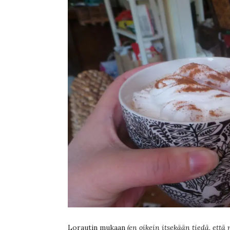
Lorautin mukaan
(en oikein itsekään tiedä, että