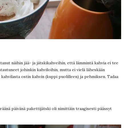
tanut näihin jää- ja jätskikahveihin, että lämmintä kahvia ei tee
tautuneet johinkin kahviloihin, mutta ei vielä läheskään
n kahvilasta ostin kahvin (kuppi puolilleen) ja pehmiksen. Tadaa
äänä päivänä pakettijätski oli nimittäin traagisesti päässyt