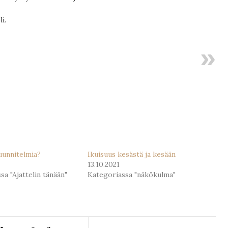
i.
uunnitelmia?
Ikuisuus kesästä ja kesään
13.10.2021
sa "Ajattelin tänään"
Kategoriassa "näkökulma"