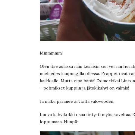
Mmmmmm!
Olen itse asiassa näin kesäisin sen verran hurah
mieli edes kaupungilla ollessa. Frappet ovat ran
kaikkialle. Mutta eipä hätää! Esimerkiksi Lintsi
– pehmikset kuppiin ja jätskikahvi on valmis!
Ja maku paranee arviolta valovuoden.
Luova kahvikokki osaa tietysti myös soveltaa. Er
loppumaan. Niinpä: