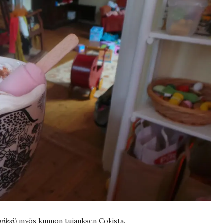
 miksi)
myös kunnon tujauksen Cokista.