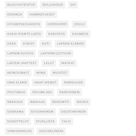
BLOGIYHTEISTYÖ
BOLLYWOOD
DIY
ESPANJA
HARRASTUKSET
HYVÄNTEKEVÄISYYS
HÖPÖHÖPÖ
JOULU
KAKSI PIENTÄ LASTA
KASVATUS
KAUNEUS
KESÄ
KIRJAT
KOTI
LAPSEN ELÄMÄÄ
LAPSEN SUUSTA
LASTENKULTTUURI
LASTEN VAATTEET
LELUT
MATKAT
MENOVINKIT
MINÄ
MUISTOT
OMA ELÄMÄ
OMAT MENOT
PARISUHDE
PUUTARHA
PÄIVÄN ASU
PÄÄSIÄINEN
RAKKAUS
RASKAUS
REMONTTI
RUOKA
SAIRAANA
SIIVOAMINEN
SISUSTAMINEN
SUOSITTELUT
SYVÄLLISTÄ
TALVI
VANHEMMUUS
VAUVAELÄMÄÄ