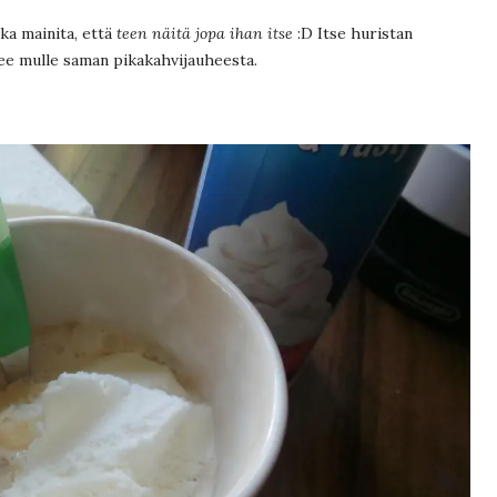
ka mainita, että
teen näitä jopa ihan itse
:D Itse huristan
kee mulle saman pikakahvijauheesta.