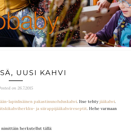
SÄ, UUSI KAHVI
Posted on 26.7.2015
ään-lapinlisäinen pakastinunohduskahvi
. Itse tehty
jääkahvi
.
ätskikahviherkku- ja siirappijääkahvireseptit
. Hehe varmaan
nimittäin herkutellut tällä: