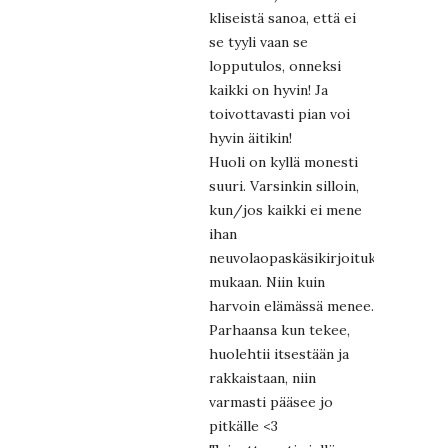
kliseistä sanoa, että ei
se tyyli vaan se
lopputulos, onneksi
kaikki on hyvin! Ja
toivottavasti pian voi
hyvin äitikin!
Huoli on kyllä monesti
suuri. Varsinkin silloin,
kun/jos kaikki ei mene
ihan
neuvolaopaskäsikirjoituksen
mukaan. Niin kuin
harvoin elämässä menee.
Parhaansa kun tekee,
huolehtii itsestään ja
rakkaistaan, niin
varmasti pääsee jo
pitkälle <3