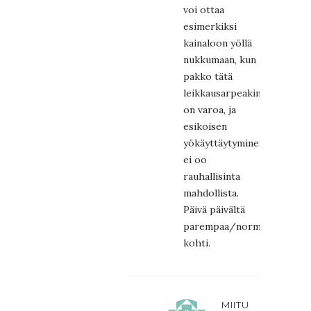
voi ottaa
esimerkiksi
kainaloon yöllä
nukkumaan, kun
pakko tätä
leikkausarpeakin
on varoa, ja
esikoisen
yökäyttäytyminen
ei oo
rauhallisinta
mahdollista.
Päivä päivältä
parempaa/normaalitilannet
kohti.
MIITU