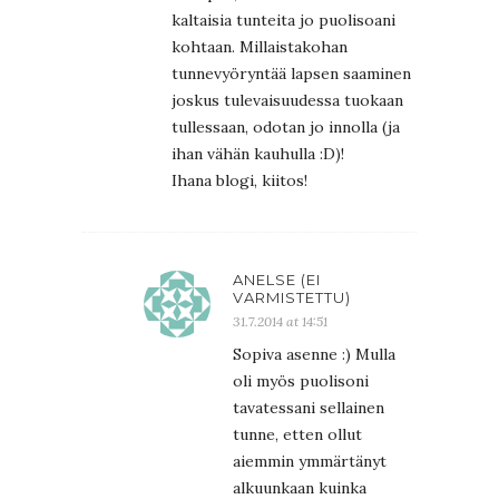
kaltaisia tunteita jo puolisoani
kohtaan. Millaistakohan
tunnevyöryntää lapsen saaminen
joskus tulevaisuudessa tuokaan
tullessaan, odotan jo innolla (ja
ihan vähän kauhulla :D)!
Ihana blogi, kiitos!
ANELSE (EI
VARMISTETTU)
31.7.2014 at 14:51
Sopiva asenne :) Mulla
oli myös puolisoni
tavatessani sellainen
tunne, etten ollut
aiemmin ymmärtänyt
alkuunkaan kuinka