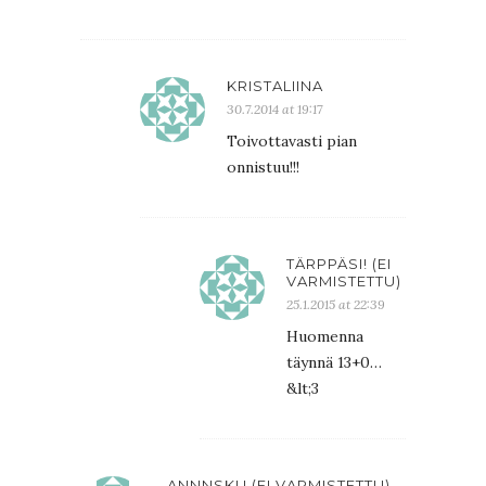
KRISTALIINA
30.7.2014 at 19:17
Toivottavasti pian
onnistuu!!!
TÄRPPÄSI! (EI
VARMISTETTU)
25.1.2015 at 22:39
Huomenna
täynnä 13+0…
&lt;3
ANNNSKU (EI VARMISTETTU)