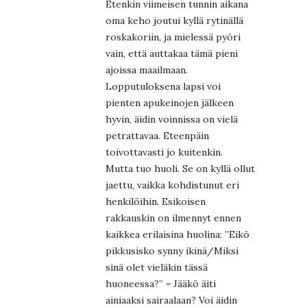
Etenkin viimeisen tunnin aikana
oma keho joutui kyllä rytinällä
roskakoriin, ja mielessä pyöri
vain, että auttakaa tämä pieni
ajoissa maailmaan.
Lopputuloksena lapsi voi
pienten apukeinojen jälkeen
hyvin, äidin voinnissa on vielä
petrattavaa. Eteenpäin
toivottavasti jo kuitenkin.
Mutta tuo huoli. Se on kyllä ollut
jaettu, vaikka kohdistunut eri
henkilöihin. Esikoisen
rakkauskin on ilmennyt ennen
kaikkea erilaisina huolina: ”Eikö
pikkusisko synny ikinä/Miksi
sinä olet vieläkin tässä
huoneessa?” = Jääkö äiti
ainiaaksi sairaalaan? Voi äidin