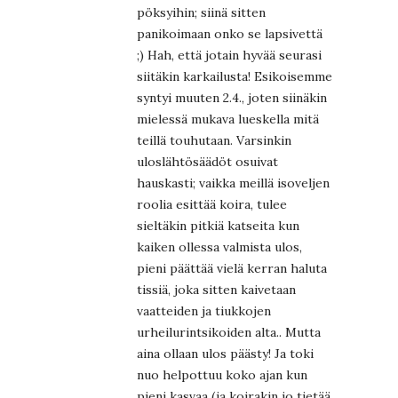
pöksyihin; siinä sitten
panikoimaan onko se lapsivettä
;) Hah, että jotain hyvää seurasi
siitäkin karkailusta! Esikoisemme
syntyi muuten 2.4., joten siinäkin
mielessä mukava lueskella mitä
teillä touhutaan. Varsinkin
uloslähtösäädöt osuivat
hauskasti; vaikka meillä isoveljen
roolia esittää koira, tulee
sieltäkin pitkiä katseita kun
kaiken ollessa valmista ulos,
pieni päättää vielä kerran haluta
tissiä, joka sitten kaivetaan
vaatteiden ja tiukkojen
urheilurintsikoiden alta.. Mutta
aina ollaan ulos päästy! Ja toki
nuo helpottuu koko ajan kun
pieni kasvaa (ja koirakin jo tietää