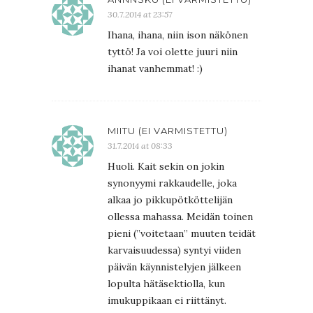
30.7.2014 at 23:57
Ihana, ihana, niin ison näkönen
tyttö! Ja voi olette juuri niin
ihanat vanhemmat! :)
MIITU (EI VARMISTETTU)
31.7.2014 at 08:33
Huoli. Kait sekin on jokin
synonyymi rakkaudelle, joka
alkaa jo pikkupötköttelijän
ollessa mahassa. Meidän toinen
pieni (”voitetaan” muuten teidät
karvaisuudessa) syntyi viiden
päivän käynnistelyjen jälkeen
lopulta hätäsektiolla, kun
imukuppikaan ei riittänyt.