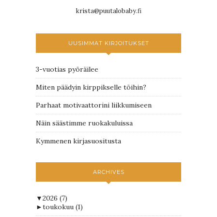
krista@puutalobaby.fi
UUSIMMAT KIRJOITUKSET
3-vuotias pyöräilee
Miten päädyin kirppikselle töihin?
Parhaat motivaattorini liikkumiseen
Näin säästimme ruokakuluissa
Kymmenen kirjasuositusta
ARCHIVES
▼
2026
(7)
►
toukokuu
(1)