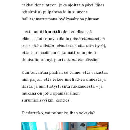
rakkaudentunteen, joka ajoittain
(okei l
ähes
päivittäin)
pulpahtaa kuin suurena
hallitsemattomana hyökyaaltona pintaan.
…että mitä
ihmettä
olen edellisessä
elämässäni tehnyt oikein
(tässä elämässä en
usko, että mikään tekoni voisi olla niin hyvä)
,
että tuo maailman uskomattomin pieni
ihmisolio on nyt juuri
minun
elämässäni.
Kun tulvahtaa päähän se tunne, että rakastaa
niin paljon, että tekee mieli itkeä onnesta ja
ilosta, ja niin tietysti siitä rakkaudesta – ja
mukana on joku epämääräinen
surumielisyyskin, kenties.
Tiedätteko, vai puhunko ihan sekavia?