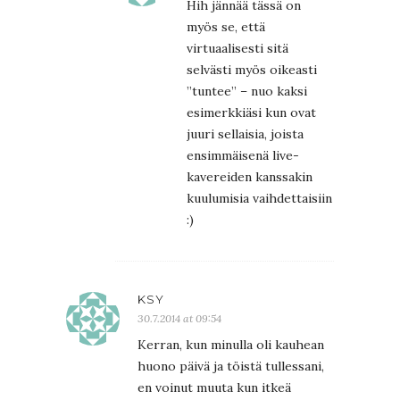
Hih jännää tässä on
myös se, että
virtuaalisesti sitä
selvästi myös oikeasti
”tuntee” – nuo kaksi
esimerkkiäsi kun ovat
juuri sellaisia, joista
ensimmäisenä live-
kavereiden kanssakin
kuulumisia vaihdettaisiin
:)
KSY
30.7.2014 at 09:54
Kerran, kun minulla oli kauhean
huono päivä ja töistä tullessani,
en voinut muuta kun itkeä