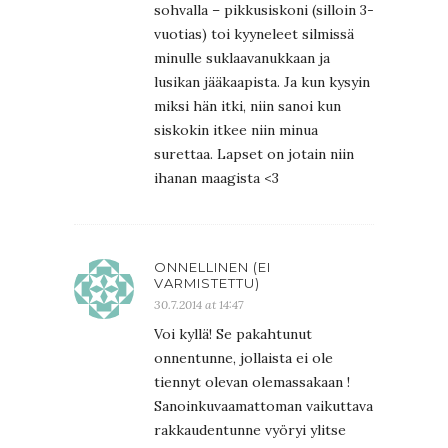
sohvalla – pikkusiskoni (silloin 3-
vuotias) toi kyyneleet silmissä
minulle suklaavanukkaan ja
lusikan jääkaapista. Ja kun kysyin
miksi hän itki, niin sanoi kun
siskokin itkee niin minua
surettaa. Lapset on jotain niin
ihanan maagista <3
ONNELLINEN (EI
VARMISTETTU)
30.7.2014 at 14:47
Voi kyllä! Se pakahtunut
onnentunne, jollaista ei ole
tiennyt olevan olemassakaan !
Sanoinkuvaamattoman vaikuttava
rakkaudentunne vyöryi ylitse