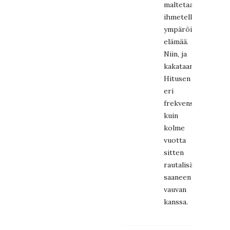
maltetaan
ihmetellä
ympäröivää
elämää.
Niin, ja
kakataan…
Hitusen
eri
frekvenssi
kuin
kolme
vuotta
sitten
rautalisää
saaneen
vauvan
kanssa.