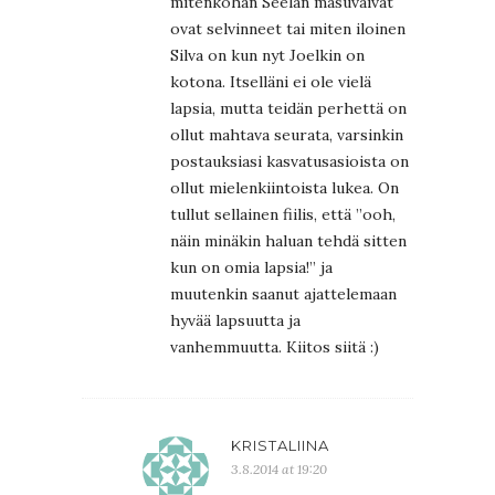
mitenköhän Seelan masuvaivat
ovat selvinneet tai miten iloinen
Silva on kun nyt Joelkin on
kotona. Itselläni ei ole vielä
lapsia, mutta teidän perhettä on
ollut mahtava seurata, varsinkin
postauksiasi kasvatusasioista on
ollut mielenkiintoista lukea. On
tullut sellainen fiilis, että ”ooh,
näin minäkin haluan tehdä sitten
kun on omia lapsia!” ja
muutenkin saanut ajattelemaan
hyvää lapsuutta ja
vanhemmuutta. Kiitos siitä :)
KRISTALIINA
3.8.2014 at 19:20