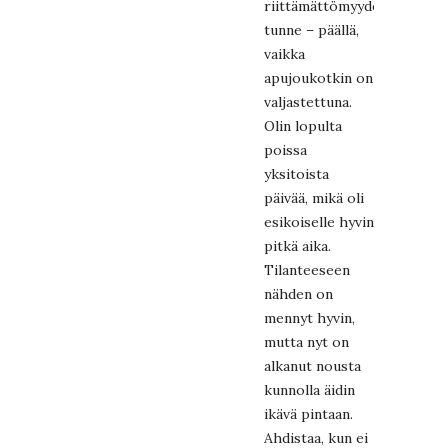
riittämättömyyden
tunne – päällä,
vaikka
apujoukotkin on
valjastettuna.
Olin lopulta
poissa
yksitoista
päivää, mikä oli
esikoiselle hyvin
pitkä aika.
Tilanteeseen
nähden on
mennyt hyvin,
mutta nyt on
alkanut nousta
kunnolla äidin
ikävä pintaan.
Ahdistaa, kun ei