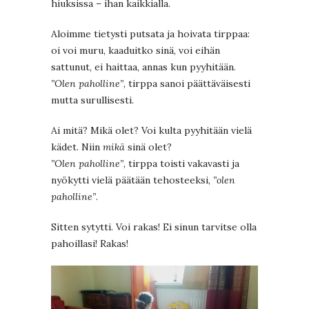
hiuksissa – ihan kaikkialla.
Aloimme tietysti putsata ja hoivata tirppaa:
oi voi muru, kaaduitko sinä, voi eihän
sattunut, ei haittaa, annas kun pyyhitään.
”Olen paholline”
, tirppa sanoi päättäväisesti
mutta surullisesti.
Ai mitä? Mikä olet? Voi kulta pyyhitään vielä
kädet. Niin
mikä
sinä olet?
”Olen paholline”
, tirppa toisti vakavasti ja
nyökytti vielä päätään tehosteeksi,
”olen
paholline”
.
Sitten sytytti. Voi rakas! Ei sinun tarvitse olla
pahoillasi! Rakas!