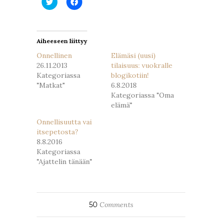
Jaa
Jaa
Twitterissä(Avautuu
Facebookissa(Avautuu
uudessa
uudessa
ikkunassa)
ikkunassa)
Aiheeseen liittyy
Onnellinen
Elämäsi (uusi)
26.11.2013
tilaisuus: vuokralle
Kategoriassa
blogikotiin!
"Matkat"
6.8.2018
Kategoriassa "Oma
elämä"
Onnellisuutta vai
itsepetosta?
8.8.2016
Kategoriassa
"Ajattelin tänään"
50
Comments