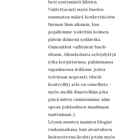
heti syntymästä lähtien.
Valitettavasti myös huolen
suunnaton määrä konkretisoitui
hieman liian aikaisin, kun
pojallemme todettiin kolmen
päivän ikäisenä sydänvika.
Onnenitkut vaihtuivat huoli-
itkuun. Alkushokista selviydyttyä
(vika korjattavissa, pahimmassa
tapauksessa leikkaus, joista
toivutaan nopeasti, tiheät
kontrollit) arki on onnellista –
myös meillä ihmetellään joka
päivä miten onnistuimme näin
upean pakkauksen maailmaan
saattamaan :)
Löysin muuten mainion blogisi
raskausaikana, kun aivastuksen
lisätuotteena lirahti jotain myös