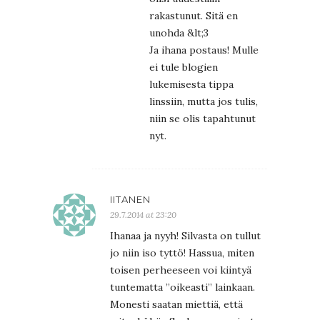
rakastunut. Sitä en
unohda &lt;3
Ja ihana postaus! Mulle
ei tule blogien
lukemisesta tippa
linssiin, mutta jos tulis,
niin se olis tapahtunut
nyt.
IITANEN
29.7.2014 at 23:20
Ihanaa ja nyyh! Silvasta on tullut
jo niin iso tyttö! Hassua, miten
toisen perheeseen voi kiintyä
tuntematta ”oikeasti” lainkaan.
Monesti saatan miettiä, että