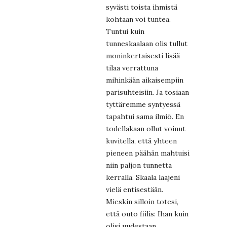
syvästi toista ihmistä
kohtaan voi tuntea.
Tuntui kuin
tunneskaalaan olis tullut
moninkertaisesti lisää
tilaa verrattuna
mihinkään aikaisempiin
parisuhteisiin. Ja tosiaan
tyttäremme syntyessä
tapahtui sama ilmiö. En
todellakaan ollut voinut
kuvitella, että yhteen
pieneen päähän mahtuisi
niin paljon tunnetta
kerralla. Skaala laajeni
vielä entisestään.
Mieskin silloin totesi,
että outo fiilis: Ihan kuin
olisi uudestaan