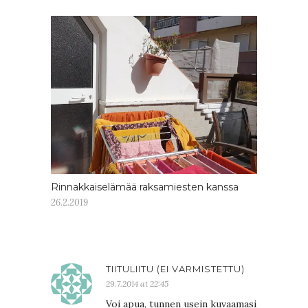
Rinnakkaiselämää raksamiesten kanssa
26.2.2019
TIITULIITU (EI VARMISTETTU)
29.7.2014 at 22:45
Voi apua, tunnen usein kuvaamasi