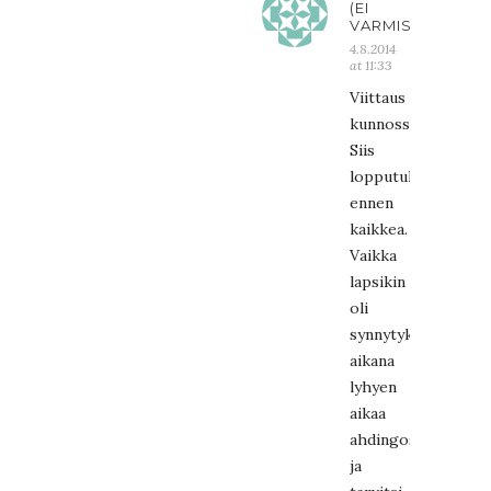
(EI
VARMISTETTU)
4.8.2014
at 11:33
Viittaus
kunnossa…
Siis
lopputulos
ennen
kaikkea.
Vaikka
lapsikin
oli
synnytyksen
aikana
lyhyen
aikaa
ahdingossa
ja