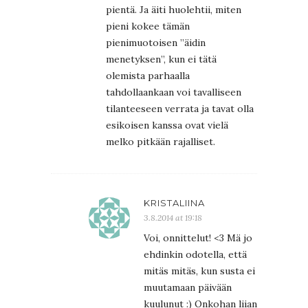
pientä. Ja äiti huolehtii, miten
pieni kokee tämän
pienimuotoisen ”äidin
menetyksen”, kun ei tätä
olemista parhaalla
tahdollaankaan voi tavalliseen
tilanteeseen verrata ja tavat olla
esikoisen kanssa ovat vielä
melko pitkään rajalliset.
KRISTALIINA
3.8.2014 at 19:18
Voi, onnittelut! <3 Mä jo
ehdinkin odotella, että
mitäs mitäs, kun susta ei
muutamaan päivään
kuulunut :) Onkohan liian