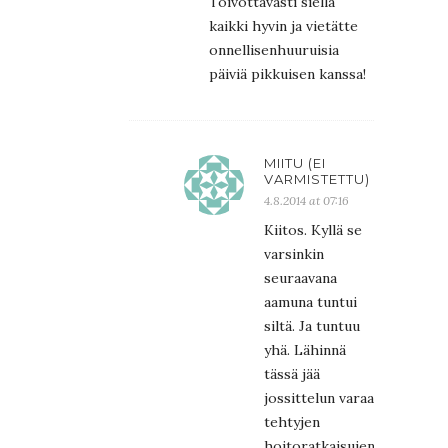
Toivottavasti siellä
kaikki hyvin ja vietätte
onnellisenhuuruisia
päiviä pikkuisen kanssa!
MIITU (EI
VARMISTETTU)
4.8.2014 at 07:16
Kiitos. Kyllä se
varsinkin
seuraavana
aamuna tuntui
siltä. Ja tuntuu
yhä. Lähinnä
tässä jää
jossittelun varaa
tehtyjen
hoitoratkaisujen