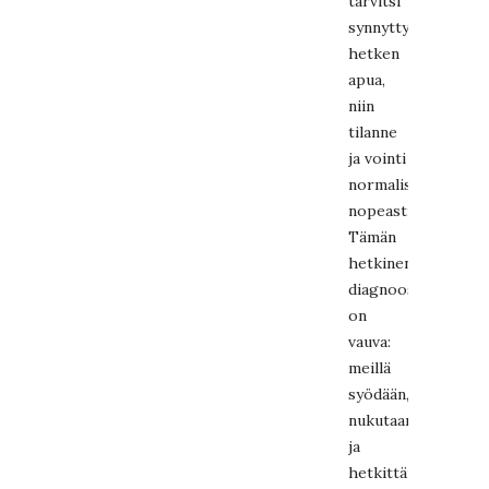
tarvitsi
synnyttyään
hetken
apua,
niin
tilanne
ja vointi
normalisoitui
nopeasti.
Tämän
hetkinen
diagnoosini
on
vauva:
meillä
syödään,
nukutaan
ja
hetkittäin