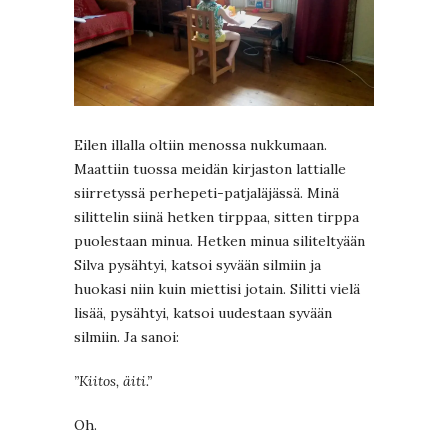
Eilen illalla oltiin menossa nukkumaan.
Maattiin tuossa meidän kirjaston lattialle
siirretyssä perhepeti-patjaläjässä. Minä
silittelin siinä hetken tirppaa, sitten tirppa
puolestaan minua. Hetken minua siliteltyään
Silva pysähtyi, katsoi syvään silmiin ja
huokasi niin kuin miettisi jotain. Silitti vielä
lisää, pysähtyi, katsoi uudestaan syvään
silmiin. Ja sanoi:
”Kiitos, äiti.”
Oh.