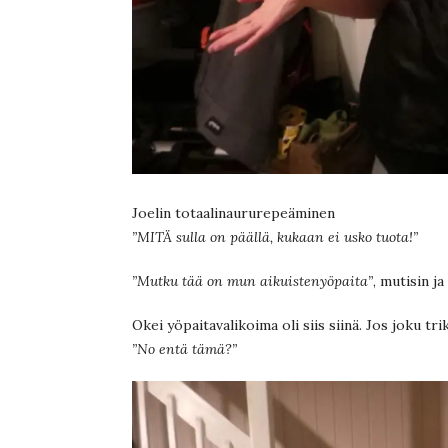
Joelin totaalinaururepeäminen
”MITÄ sulla on päällä, kukaan ei usko tuota!”
”Mutku tää on mun aikuistenyöpaita”
, mutisin j
Okei yöpaitavalikoima oli siis siinä. Jos joku t
”No entä tämä?”