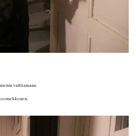
a menin vaihtamaan.
rikoomekkonen.