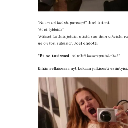
”No on toi kai sit parempi”
, Joel totesi.
”Ai et tykkää?”
”Mikset laittais jotain niistä sun ihan oikeista 
ne on tosi suloisia”,
Joel ehdotti.
”Et oo tosissasi!
Ai niitä kasaripaituleita?”
Eihän sellaisessa nyt kukaan julkisesti esiintyisi: