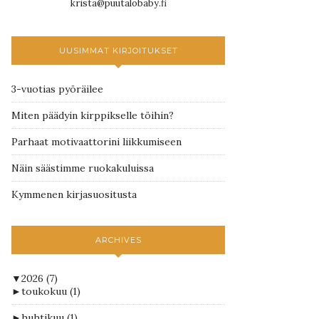
krista@puutalobaby.fi
UUSIMMAT KIRJOITUKSET
3-vuotias pyöräilee
Miten päädyin kirppikselle töihin?
Parhaat motivaattorini liikkumiseen
Näin säästimme ruokakuluissa
Kymmenen kirjasuositusta
ARCHIVES
▼
2026
(7)
►
toukokuu
(1)
►
huhtikuu
(1)