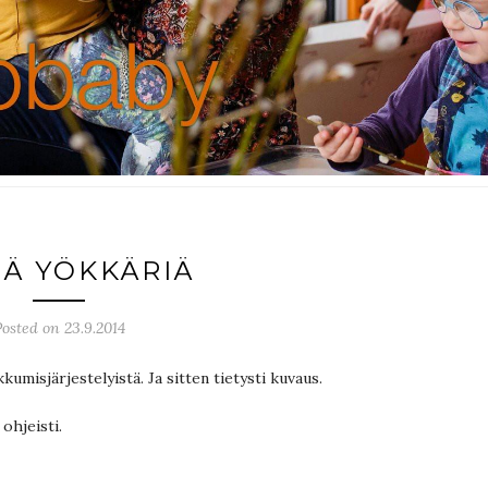
JÄ YÖKKÄRIÄ
osted on 23.9.2014
umisjärjestelyistä. Ja sitten tietysti kuvaus.
ohjeisti.