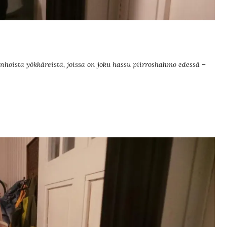
vanhoista yökkäreistä, joissa on joku hassu piirroshahmo edessä –