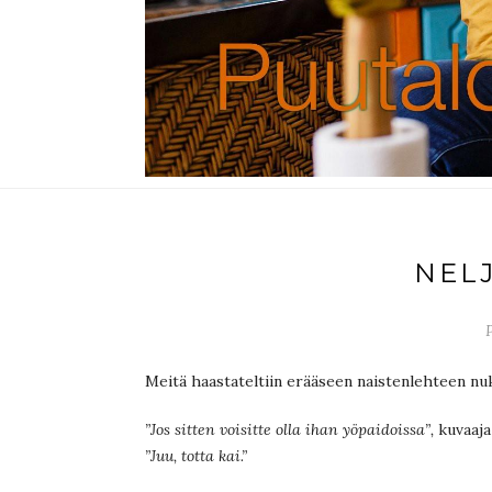
NEL
P
Meitä haastateltiin erääseen naistenlehteen nukk
”Jos sitten voisitte olla ihan yöpaidoissa”,
kuvaaja 
”Juu, totta kai.”