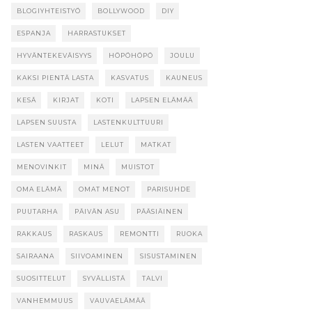
BLOGIYHTEISTYÖ
BOLLYWOOD
DIY
ESPANJA
HARRASTUKSET
HYVÄNTEKEVÄISYYS
HÖPÖHÖPÖ
JOULU
KAKSI PIENTÄ LASTA
KASVATUS
KAUNEUS
KESÄ
KIRJAT
KOTI
LAPSEN ELÄMÄÄ
LAPSEN SUUSTA
LASTENKULTTUURI
LASTEN VAATTEET
LELUT
MATKAT
MENOVINKIT
MINÄ
MUISTOT
OMA ELÄMÄ
OMAT MENOT
PARISUHDE
PUUTARHA
PÄIVÄN ASU
PÄÄSIÄINEN
RAKKAUS
RASKAUS
REMONTTI
RUOKA
SAIRAANA
SIIVOAMINEN
SISUSTAMINEN
SUOSITTELUT
SYVÄLLISTÄ
TALVI
VANHEMMUUS
VAUVAELÄMÄÄ