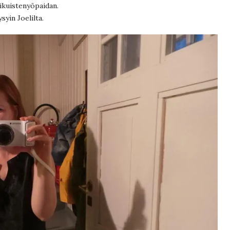
ikuistenyöpaidan.
ysyin Joelilta.