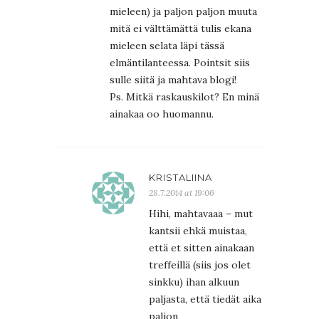
mieleen) ja paljon paljon muuta
mitä ei välttämättä tulis ekana
mieleen selata läpi tässä
elmäntilanteessa. Pointsit siis
sulle siitä ja mahtava blogi!
Ps. Mitkä raskauskilot? En minä
ainakaa oo huomannu.
KRISTALIINA
28.7.2014 at 19:06
Hihi, mahtavaaa – mut
kantsii ehkä muistaa,
että et sitten ainakaan
treffeillä (siis jos olet
sinkku) ihan alkuun
paljasta, että tiedät aika
paljon