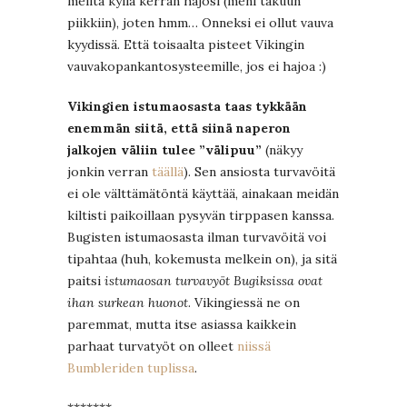
meiltä kyllä kerran hajosi (meni takuun
piikkiin), joten hmm… Onneksi ei ollut vauva
kyydissä. Että toisaalta pisteet Vikingin
vauvakopankantosysteemille, jos ei hajoa :)
Vikingien istumaosasta taas tykkään
enemmän siitä, että siinä naperon
jalkojen väliin tulee ”välipuu”
(näkyy
jonkin verran
täällä
). Sen ansiosta turvavöitä
ei ole välttämätöntä käyttää, ainakaan meidän
kiltisti paikoillaan pysyvän tirppasen kanssa.
Bugisten istumaosasta ilman turvavöitä voi
tipahtaa (huh, kokemusta melkein on), ja sitä
paitsi
istumaosan turvavyöt Bugiksissa ovat
ihan surkean huonot
. Vikingiessä ne on
paremmat, mutta itse asiassa kaikkein
parhaat turvatyöt on olleet
niissä
Bumbleriden tuplissa
.