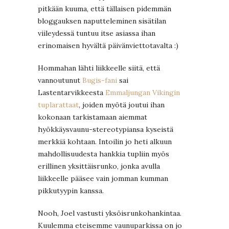
pitkään kuuma, että tällaisen pidemmän
bloggauksen naputteleminen sisätilan
viileydessä tuntuu itse asiassa ihan
erinomaisen hyvältä päivänviettotavalta :)
Hommahan lähti liikkeelle siitä, että
vannoutunut
Bugis-fani
sai
Lastentarvikkeesta
Emmaljungan Vikingin
tuplarattaat
, joiden myötä joutui ihan
kokonaan tarkistamaan aiemmat
hyökkäysvaunu-stereotypiansa kyseistä
merkkiä kohtaan. Intoilin jo heti alkuun
mahdollisuudesta hankkia tupliin myös
erillinen yksittäisrunko, jonka avulla
liikkeelle pääsee vain jomman kumman
pikkutyypin kanssa.
Nooh, Joel vastusti yksöisrunkohankintaa.
Kuulemma eteisemme vaunuparkissa on jo