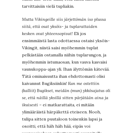
tarvittaisiin vielä tupliakin.
Mutta Vikingeille siis järjettömän iso plussa
siitä, että osat yksöis- ja tuplarattaiden
kesken ovat yhteensopivat!
Eli jos
ensimmäistä lasta odottaessa ostaisi yksöis-
Vikingit, niistä saisi myöhemmin tuplat
pelkästään ostamalla niihin tuplarungon, ja
myöhemmin istumaosan, kun vauva kasvaisi
vaunukoppa-ajan yli. Ihan älyttömän kätevää.
Tätä ominaisuutta ihan ehdottomasti olisi
kaivannut Bugiksiinkin!
Kun me ostettiin
(kalliit) Bugikset, meidän (mun) ykkösajatus oli
se, että näillä yksillä sitten pärjätään aina ja
ikuisesti
– ei matkarattaita, ei mitään
ylimääräistä härpäkettä eteiseen. Nooh,
tulipa sitten puutaloon toinenkin lapsi ja
osoitti, että häh häh hää, eipäs voi