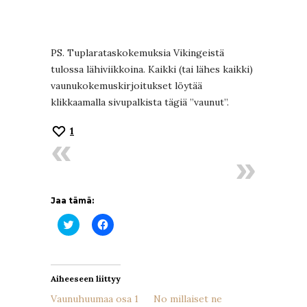
PS. Tuplarataskokemuksia Vikingeistä
tulossa lähiviikkoina. Kaikki (tai lähes kaikki)
vaunukokemuskirjoitukset löytää
klikkaamalla sivupalkista tägiä ”vaunut”.
1
Jaa tämä:
Jaa
Jaa
Twitterissä(Avautuu
Facebookissa(Avautuu
uudessa
uudessa
ikkunassa)
ikkunassa)
Aiheeseen liittyy
Vaunuhuumaa osa 1
No millaiset ne