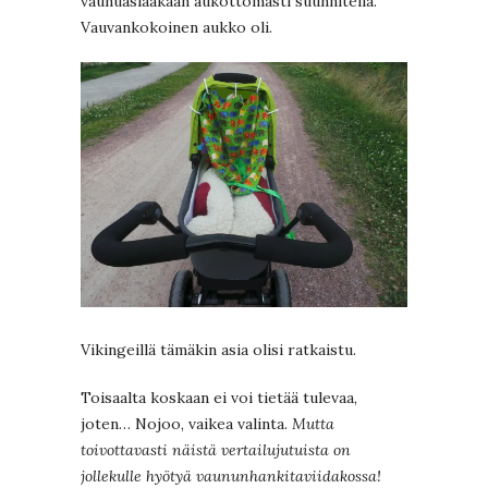
vaunuasiaakaan aukottomasti suunnitella.
Vauvankokoinen aukko oli.
Vikingeillä tämäkin asia olisi ratkaistu.
Toisaalta koskaan ei voi tietää tulevaa,
joten… Nojoo, vaikea valinta.
Mutta
toivottavasti näistä vertailujutuista on
jollekulle hyötyä vaununhankitaviidakossa!