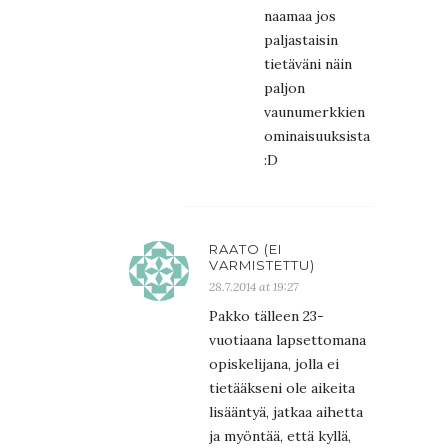
naamaa jos
paljastaisin
tietäväni näin
paljon
vaunumerkkien
ominaisuuksista
:D
RAATO (EI
VARMISTETTU)
28.7.2014 at 19:27
Pakko tälleen 23-
vuotiaana lapsettomana
opiskelijana, jolla ei
tietääkseni ole aikeita
lisääntyä, jatkaa aihetta
ja myöntää, että kyllä,