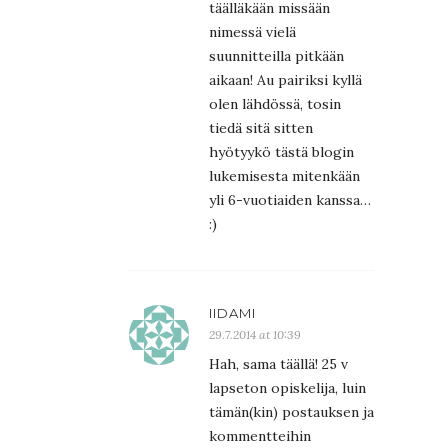
täälläkään missään
nimessä vielä
suunnitteilla pitkään
aikaan! Au pairiksi kyllä
olen lähdössä, tosin
tiedä sitä sitten
hyötyykö tästä blogin
lukemisesta mitenkään
yli 6-vuotiaiden kanssa…
:)
IIDAMI
29.7.2014 at 10:39
Hah, sama täällä! 25 v
lapseton opiskelija, luin
tämän(kin) postauksen ja
kommentteihin