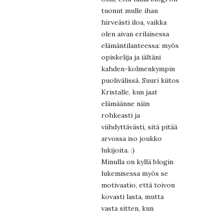
tuonut mulle ihan
hirveästi iloa, vaikka
olen aivan erilaisessa
elämäntilanteessa: myös
opiskelija ja iältäni
kahden-kolmenkympin
puolivälissä. Suuri kiitos
Kristalle, kun jaat
elämäänne näin
rohkeasti ja
viihdyttävästi, sitä pitää
arvossa iso joukko
lukijoita. :)
Minulla on kyllä blogin
lukemisessa myös se
motivaatio, että toivon
kovasti lasta, mutta
vasta sitten, kun