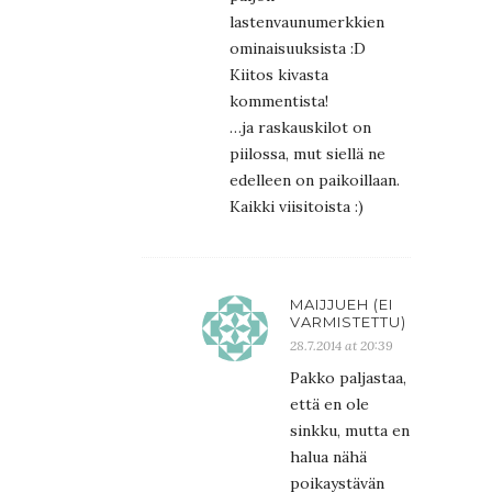
lastenvaunumerkkien
ominaisuuksista :D
Kiitos kivasta
kommentista!
…ja raskauskilot on
piilossa, mut siellä ne
edelleen on paikoillaan.
Kaikki viisitoista :)
MAIJJUEH (EI
VARMISTETTU)
28.7.2014 at 20:39
Pakko paljastaa,
että en ole
sinkku, mutta en
halua nähä
poikaystävän