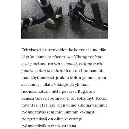
Erityisesti eturenkaiden kokoerossa meidän
käytön kannalta
plussat saa Viking: renkaat
ovat juuri sen verran isommat, että ne eivät
jumitu kadun koloihin
. Eron on huomannut
ihan käytännössä: jonkun kolon yli minä olen
saattanut rullata Vikingeillä yli ihan
huomaamatta, mutta perässä Bugisten
kanssa tuleva Joelin kyyti on tökännyt. Pakko
myöntää, että itse olen viime aikoina valinnut
työnnettäväkseni mieluummin Vikingit –
tietysti niissä on ollut keveämpi
työnnettäväkin matkustajana.