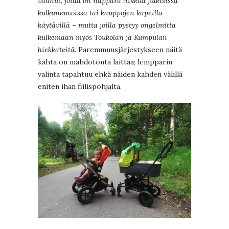
vaunut, joilla on näppärä liikkua julkisissa
kulkuneuvoissa tai kauppojen kapeilla
käytävillä – mutta joilla pystyy ongelmitta
kulkemaan myös Toukolan ja Kumpulan
hiekkateitä
. Paremmuusjärjestykseen näitä
kahta on mahdotonta laittaa; lempparin
valinta tapahtuu ehkä näiden kahden välillä
eniten ihan fiilispohjalta.