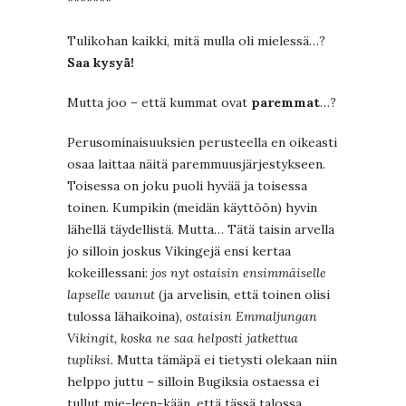
*******
Tulikohan kaikki, mitä mulla oli mielessä…?
Saa kysyä!
Mutta joo – että kummat ovat
paremmat
…?
Perusominaisuuksien perusteella en oikeasti
osaa laittaa näitä paremmuusjärjestykseen.
Toisessa on joku puoli hyvää ja toisessa
toinen. Kumpikin (meidän käyttöön) hyvin
lähellä täydellistä. Mutta… Tätä taisin arvella
jo silloin joskus Vikingejä ensi kertaa
kokeillessani:
jos nyt ostaisin ensimmäiselle
lapselle vaunut
(ja arvelisin, että toinen olisi
tulossa lähaikoina)
, ostaisin Emmaljungan
Vikingit, koska ne saa helposti jatkettua
tupliksi.
Mutta tämäpä ei tietysti olekaan niin
helppo juttu – silloin Bugiksia ostaessa ei
tullut mie-leen-kään, että tässä talossa