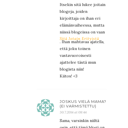
Itsekin sitä lukee joitain
blogeja, joiden
kirjoittaja on ihan eri
elämänvaiheessa, mutta
niissä blogeissa on vaan
Sitä Jotain Erityistä
. Ihan mahtavaa ajatella,
että joku toinen
vastavuoroisesti
ajattelee tästä mun
blogista niin!
Kiitos! <3
JOSKUS VIELÄ MAMA?
(EI VARMISTETTU)
30.7.2014 at 08:44
Sama, varsinkin niiltä
osin, että tämä blogi on