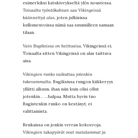
esimerkiksi katukiveykseltä ylös noustessa.
Toisaalta työntökahvan saa Vikingeissä
käännettyä alas
, joten julkisissa
kulkuneuvoissa nämä saa suunnilleen samaan
tilaan.
Vain Bugiksissa on heittoaisa
, Vikingeissä ei.
Toisaalta sitten Vikingeissä on alas taittuva
aisa.
Vikingien runko vaikuttaa jotenkin
tukevammalta
. Bugiksissa rungon kiikkeryys
yllätti alkuun, ihan niin kuin olisi ollut
jotenkin… …halpaa. Mutta hyvin tuo
Bugistenkin runko on kestänyt, ei
valittamista.
Renkaissa on jonkin verran kokoeroja.
Vikingien takapyörät ovat matalammat ja