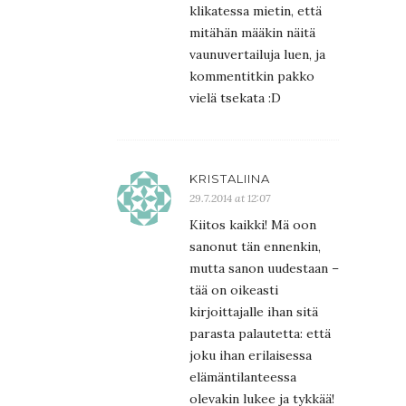
klikatessa mietin, että
mitähän määkin näitä
vaunuvertailuja luen, ja
kommentitkin pakko
vielä tsekata :D
KRISTALIINA
29.7.2014 at 12:07
Kiitos kaikki! Mä oon
sanonut tän ennenkin,
mutta sanon uudestaan –
tää on oikeasti
kirjoittajalle ihan sitä
parasta palautetta: että
joku ihan erilaisessa
elämäntilanteessa
olevakin lukee ja tykkää!