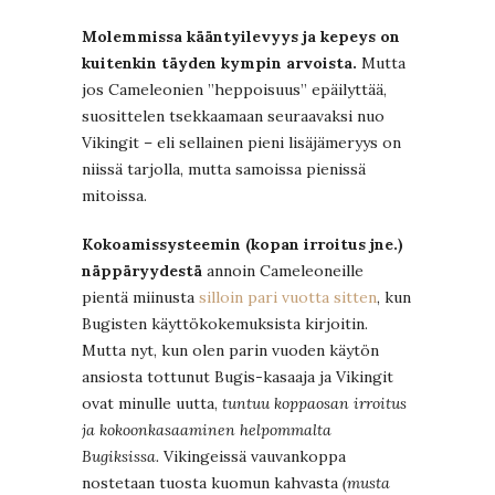
Molemmissa kääntyilevyys ja kepeys on
kuitenkin täyden kympin arvoista.
Mutta
jos Cameleonien ”heppoisuus” epäilyttää,
suosittelen tsekkaamaan seuraavaksi nuo
Vikingit – eli sellainen pieni lisäjämeryys on
niissä tarjolla, mutta samoissa pienissä
mitoissa.
Kokoamissysteemin (kopan irroitus jne.)
näppäryydestä
annoin Cameleoneille
pientä miinusta
silloin pari vuotta sitten
, kun
Bugisten käyttökokemuksista kirjoitin.
Mutta nyt, kun olen parin vuoden käytön
ansiosta tottunut Bugis-kasaaja ja Vikingit
ovat minulle uutta,
tuntuu koppaosan irroitus
ja kokoonkasaaminen helpommalta
Bugiksissa.
Vikingeissä vauvankoppa
nostetaan tuosta kuomun kahvasta
(musta