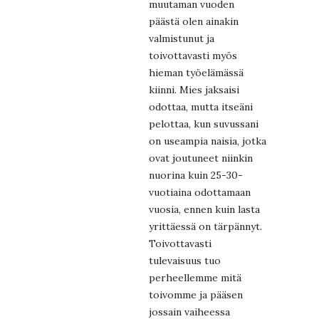
muutaman vuoden
päästä olen ainakin
valmistunut ja
toivottavasti myös
hieman työelämässä
kiinni. Mies jaksaisi
odottaa, mutta itseäni
pelottaa, kun suvussani
on useampia naisia, jotka
ovat joutuneet niinkin
nuorina kuin 25-30-
vuotiaina odottamaan
vuosia, ennen kuin lasta
yrittäessä on tärpännyt.
Toivottavasti
tulevaisuus tuo
perheellemme mitä
toivomme ja pääsen
jossain vaiheessa