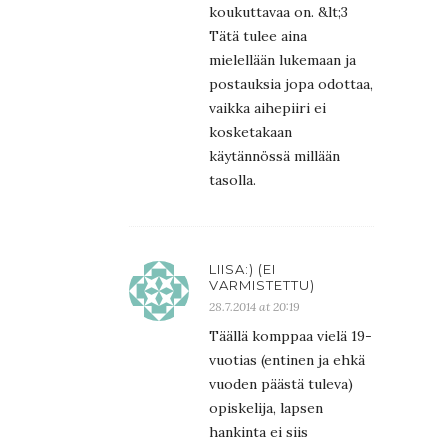
koukuttavaa on. &lt;3
Tätä tulee aina
mielellään lukemaan ja
postauksia jopa odottaa,
vaikka aihepiiri ei
kosketakaan
käytännössä millään
tasolla.
LIISA:) (EI
VARMISTETTU)
28.7.2014 at 20:19
Täällä komppaa vielä 19-
vuotias (entinen ja ehkä
vuoden päästä tuleva)
opiskelija, lapsen
hankinta ei siis