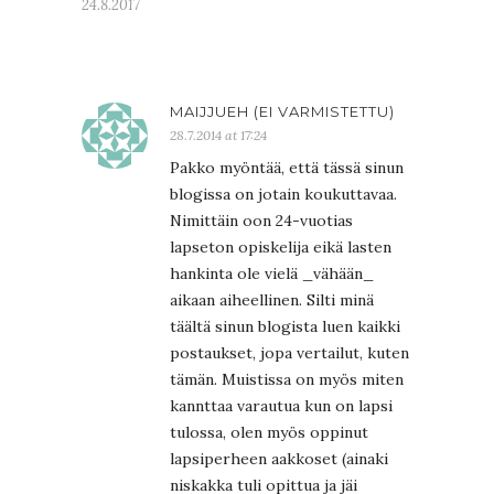
24.8.2017
MAIJJUEH (EI VARMISTETTU)
28.7.2014 at 17:24
Pakko myöntää, että tässä sinun
blogissa on jotain koukuttavaa.
Nimittäin oon 24-vuotias
lapseton opiskelija eikä lasten
hankinta ole vielä _vähään_
aikaan aiheellinen. Silti minä
täältä sinun blogista luen kaikki
postaukset, jopa vertailut, kuten
tämän. Muistissa on myös miten
kannttaa varautua kun on lapsi
tulossa, olen myös oppinut
lapsiperheen aakkoset (ainaki
niskakka tuli opittua ja jäi