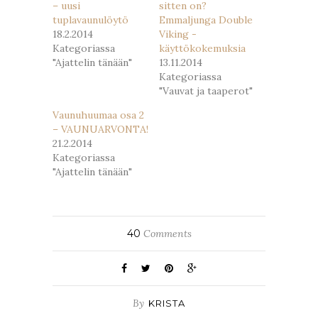
– uusi
sitten on?
tuplavaunulöytö
Emmaljunga Double
18.2.2014
Viking -
Kategoriassa
käyttökokemuksia
"Ajattelin tänään"
13.11.2014
Kategoriassa
"Vauvat ja taaperot"
Vaunuhuumaa osa 2
– VAUNUARVONTA!
21.2.2014
Kategoriassa
"Ajattelin tänään"
40
Comments
By
KRISTA