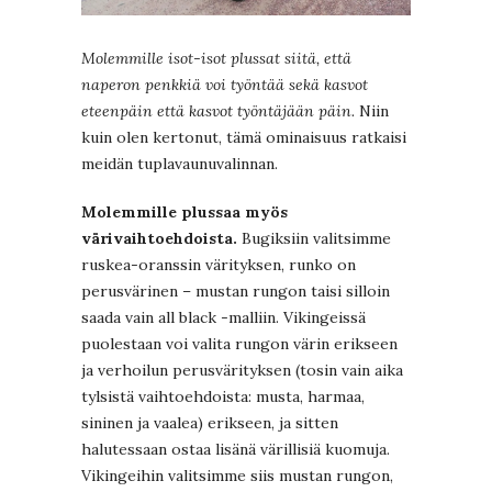
Molemmille isot-isot plussat siitä, että
naperon penkkiä voi työntää sekä kasvot
eteenpäin että kasvot työntäjään päin.
Niin
kuin olen kertonut, tämä ominaisuus ratkaisi
meidän tuplavaunuvalinnan.
Molemmille plussaa myös
värivaihtoehdoista.
Bugiksiin valitsimme
ruskea-oranssin värityksen, runko on
perusvärinen – mustan rungon taisi silloin
saada vain all black -malliin. Vikingeissä
puolestaan voi valita rungon värin erikseen
ja verhoilun perusvärityksen (tosin vain aika
tylsistä vaihtoehdoista: musta, harmaa,
sininen ja vaalea) erikseen, ja sitten
halutessaan ostaa lisänä värillisiä kuomuja.
Vikingeihin valitsimme siis mustan rungon,