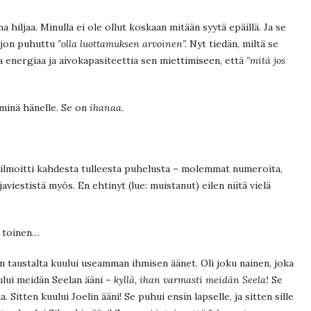
 hiljaa. Minulla ei ole ollut koskaan mitään syytä epäillä. Ja se
paljon puhuttu
”olla luottamuksen arvoinen”.
Nyt tiedän, miltä se
ja energiaa ja aivokapasiteettia sen miettimiseen, että
”mitä jos
 minä hänelle. Se on
ihanaa
.
n ilmoitti kahdesta tulleesta puhelusta – molemmat numeroita,
aviestistä myös. En ehtinyt (lue: muistanut) eilen niitä vielä
e toinen…
en taustalta kuului useamman ihmisen äänet. Oli joku nainen, joka
uului meidän Seelan ääni –
kyllä, ihan varmasti meidän Seela!
Se
Sitten kuului Joelin ääni! Se puhui ensin lapselle, ja sitten sille