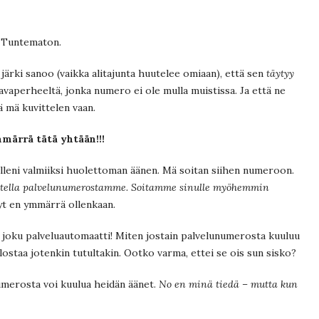
 Tuntematon.
rki sanoo (vaikka alitajunta huutelee omiaan), että sen
täytyy
avaperheeltä, jonka numero ei ole mulla muistissa. Ja että ne
tä mä kuvittelen vaan.
märrä tätä yhtään!!!
lleni valmiiksi huolettoman äänen. Mä soitan siihen numeroon.
voitella palvelunumerostamme. Soitamme sinulle myöhemmin
yt en ymmärrä ollenkaan.
n joku palveluautomaatti! Miten jostain palvelunumerosta kuuluu
lostaa jotenkin tutultakin. Ootko varma, ettei se ois sun sisko?
umerosta voi kuulua heidän äänet.
No en minä tiedä – mutta kun