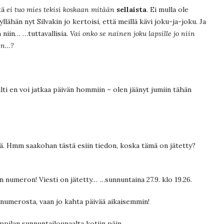
tä
ei tuo mies tekisi koskaan mitään
sellaista
. Ei mulla ole
kyllähän nyt Silvakin jo kertoisi, että meillä kävi joku-ja-joku. Ja
n niin… …tuttavallisia.
Vai onko se nainen joku lapsille jo niin
kin…?
ilti en voi jatkaa päivän hommiin – olen jäänyt jumiin tähän
ää. Hmm saakohan tästä esiin tiedon, koska tämä on jätetty?
 numeron! Viesti on jätetty… …sunnuntaina 27.9. klo 19.26.
unumerosta, vaan jo kahta päivää aikaisemmin!
ppilan sunnuntailounaalta kotiin päin.