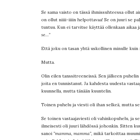
Se sama vaisto on tässä ihmissuhteessa ollut aina
on ollut niiii-iiiin helpottavaa! Se on juuri se 
tuntuu. Kun ei tarvitse käyttää ollenkaan aikaa 
se…”
Että joku on tasan yhtä uskollinen minulle kuin
Mutta.
Olin eilen tanssitreeneissä. Sen jälkeen puheli
joita en tunnistanut. Ja kahdesta uudesta vastaaj
kuunnella, mutta tänään kuuntelin.
Toinen puhelu ja viesti oli ihan selkeä, mutta s
Se toinen vastaajaviesti oli vahinkopuhelu, ja s
ilmeisesti oli juuri lähdössä johonkin. Sitten k
sanoi
”mamma, mamma”,
mikä tarkoittaa muumia. 