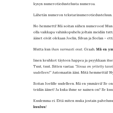
kysyn numerotiedustelusta numeroa.
Lähetän numeron tekstarinumerotiedusteluun.
No hemmetti! Mä soitan siihen numeroon! Mun jä
olla vaikkapa vahinkopuhelu joltain meidän tutt
äänet eivät olekaan Joelin, Silvan ja Seelan – et
Mutta kun
ihan varmasti ovat
. Graah.
Mä en ym
Imen keuhkot täyteen happea ja psyykkaan itse
Tuut, tuut. Sitten vastaa:
”Sinua on yritetty ta
uudelleen!”
Automaatin ääni. Mitä hemmettiä! N
Soitan Joelille uudelleen. Mä en ymmärrä! Se o
teidän äänet! Ja kuka ihme se nainen on? Se kuu
Kuulemma ei. Että miten muka jostain palvelun
kuuluu
!