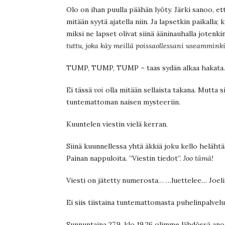
Olo on ihan puulla päähän lyöty. Järki sanoo, et
mitään syytä ajatella niin. Ja lapsetkin paikalla; 
miksi ne lapset olivat siinä ääninauhalla jotenki
tuttu, joka käy meillä poissaollessani useammin
TUMP, TUMP, TUMP – taas sydän alkaa hakata.
Ei tässä
voi
olla mitään sellaista takana. Mutta s
tuntemattoman naisen mysteeriin.
Kuuntelen viestin vielä kerran.
Siinä kuunnellessa yhtä äkkiä joku kello heläht
Painan nappuloita. ”Viestin tiedot”.
Joo tämä!
Viesti on jätetty numerosta… …luettelee… Joelin
Ei siis tiistaina tuntemattomasta puhelinpalvel
Sunnuntaina 27.9. klo 19.26 olimme lähdössä ano