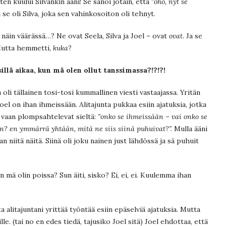
ten kuului Silvankin ääni! Se sanoi jotain, että
”oho, nyt se
 se oli Silva, joka sen vahinkosoiton oli tehnyt.
näin väärässä…? Ne ovat Seela, Silva ja Joel – ovat
ovat
. Ja se
 Mutta hemmetti,
kuka
?
llä aikaa, kun mä olen ollut tanssimassa?!?!?!
a oli tällainen tosi-tosi kummallinen viesti vastaajassa. Yritän
el on ihan ihmeissään. Alitajunta pukkaa esiin ajatuksia, jotka
et vaan plompsahtelevat sieltä:
”onko se ihmeissään – vai onko se
in? en ymmärrä yhtään, mitä ne siis siinä puhuivat?”.
Mulla ääni
an niitä näitä. Siinä oli joku nainen just lähdössä ja sä puhuit
un mä olin poissa? Sun äiti, sisko? Ei, ei, ei. Kuulemma ihan
 alitajuntani yrittää työntää esiin epäselviä ajatuksia. Mutta
. (tai no en edes tiedä, tajusiko Joel sitä) Joel ehdottaa, että