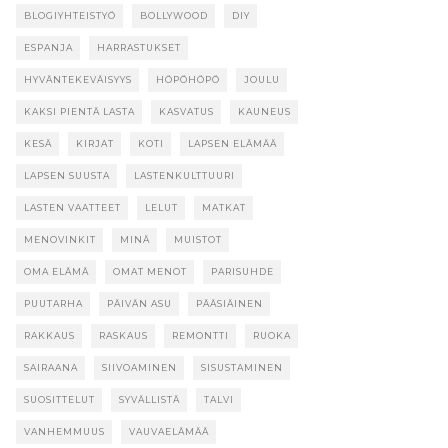
BLOGIYHTEISTYÖ
BOLLYWOOD
DIY
ESPANJA
HARRASTUKSET
HYVÄNTEKEVÄISYYS
HÖPÖHÖPÖ
JOULU
KAKSI PIENTÄ LASTA
KASVATUS
KAUNEUS
KESÄ
KIRJAT
KOTI
LAPSEN ELÄMÄÄ
LAPSEN SUUSTA
LASTENKULTTUURI
LASTEN VAATTEET
LELUT
MATKAT
MENOVINKIT
MINÄ
MUISTOT
OMA ELÄMÄ
OMAT MENOT
PARISUHDE
PUUTARHA
PÄIVÄN ASU
PÄÄSIÄINEN
RAKKAUS
RASKAUS
REMONTTI
RUOKA
SAIRAANA
SIIVOAMINEN
SISUSTAMINEN
SUOSITTELUT
SYVÄLLISTÄ
TALVI
VANHEMMUUS
VAUVAELÄMÄÄ