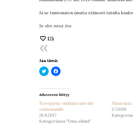
Ja se tuntematon (mutta etäisesti tutulta kuul
Se olin minä itse.
175
Jaa tämä:
Jaa
Jaa
Twitterissä(Avautuu
Facebookissa(Avautuu
uudessa
uudessa
ikkunassa)
ikkunassa)
Aiheeseen liittyy
Toivejuttu: vinkkini tuleville
Yksitoista
vanhemmille
3.7.2019
26.9.2017
Kategoria
Kategoriassa "Oma elämä"