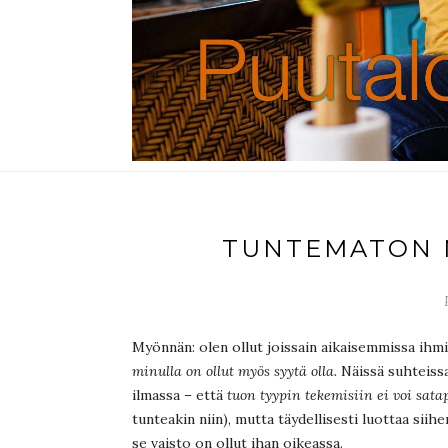
TUNTEMATON 
Myönnän: olen ollut joissain aikaisemmissa ih
minulla on ollut myös syytä olla.
Näissä suhteiss
ilmassa – että
tuon tyypin tekemisiin ei voi satap
tunteakin niin), mutta täydellisesti luottaa siihen
se vaisto on ollut ihan oikeassa.