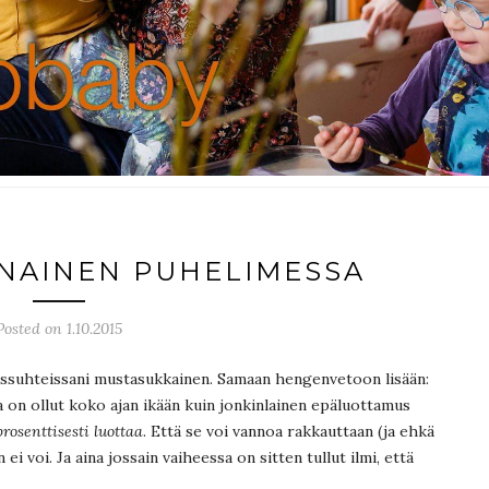
NAINEN PUHELIMESSA
Posted on 1.10.2015
missuhteissani mustasukkainen. Samaan hengenvetoon lisään:
a on ollut koko ajan ikään kuin jonkinlainen epäluottamus
rosenttisesti luottaa
. Että se voi vannoa rakkauttaan (ja ehkä
 ei voi. Ja aina jossain vaiheessa on sitten tullut ilmi, että