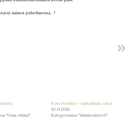
ostava) nainen puhelimessa…?
 vuotta
Kysy Joelilta – vastauksia, osa 1
10.11.2016
ssa "Oma elämä"
Kategoriassa "ihmissuhteet"