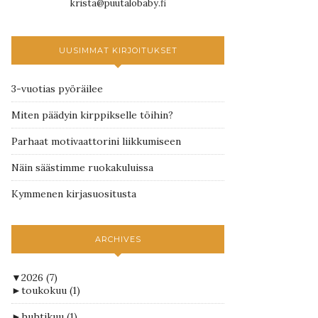
krista@puutalobaby.fi
UUSIMMAT KIRJOITUKSET
3-vuotias pyöräilee
Miten päädyin kirppikselle töihin?
Parhaat motivaattorini liikkumiseen
Näin säästimme ruokakuluissa
Kymmenen kirjasuositusta
ARCHIVES
▼
2026
(7)
►
toukokuu
(1)
►
huhtikuu
(1)