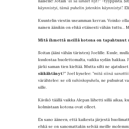
naiselle! Jotain
”ai sä lähdet nyt?”
-tyyppistä. Sit
käynnistyi, tämä puhelin jotenkin käynnistyi”.
Eli
Kuuntelin viestin useamman kerran. Voinko olla 
naisen äänikin on ehkä etäisesti vähän tuttu…
Mitä ihmettä meillä kotona on tapahtunut si
Soitan (ääni vähän täristen) Joelille. Kuule, mull
kuulostaa huolettomalta, vaikka sydän hakkaa. Jo
järki saman tien kieltää. Mutta silti ne ajatuks
säikähtänyt
?”
Joel kyselee:
”mitä siinä sanotti
värähtelee: se oli
vahinkopuhelu
, ne puhuivat va
sille.
Kävikö täällä vaikka Alepan lähetti sillä aikaa, k
kolmistaan kotona ovat olleet.
En sano ääneen, että kaikesta järjestä huolimatta
ehkä se on sanomattakin selvää meille molemmille