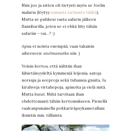
Niin joo ja sitten oli tietysti myös se Joelin
malaria (löytyy
samasta tarinasta täältä
).
Mutta se puhkesi vasta safarin jälkeen
Sansibarilla, joten se ei ehkä liity tähän
safariin – vai…? :)
Apua ei noista enempää, vaan takaisin
aiheeseen:
unelmamatka
siis :)
Voisin kertoa, että nähtiin ihan
lähietäisyydeltä kymmeniä leijonia, satoja
norsuja ja seeproja sekä tuhansia gnuita. Ja
kirahveja virtahepoja, apinoita ja vielä mitä.
Mutta
kuvat
. Niitä tarvitaan ihan
ehdottomasti tähän kertomukseen. Pienellä
vaaleanpunaisella pokkariräpsykamerallani
ikuistin mm. tällaista: