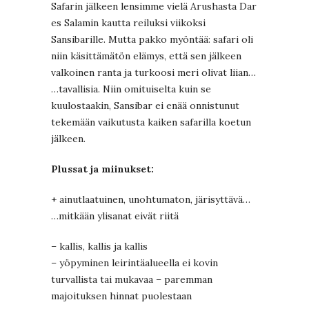
Safarin jälkeen lensimme vielä Arushasta Dar
es Salamin kautta reiluksi viikoksi
Sansibarille. Mutta pakko myöntää: safari oli
niin käsittämätön elämys, että sen jälkeen
valkoinen ranta ja turkoosi meri olivat liian…
…tavallisia. Niin omituiselta kuin se
kuulostaakin, Sansibar ei enää onnistunut
tekemään vaikutusta kaiken safarilla koetun
jälkeen.
Plussat ja miinukset:
+ ainutlaatuinen, unohtumaton, järisyttävä…
…mitkään ylisanat eivät riitä
– kallis, kallis ja kallis
– yöpyminen leirintäalueella ei kovin
turvallista tai mukavaa – paremman
majoituksen hinnat puolestaan