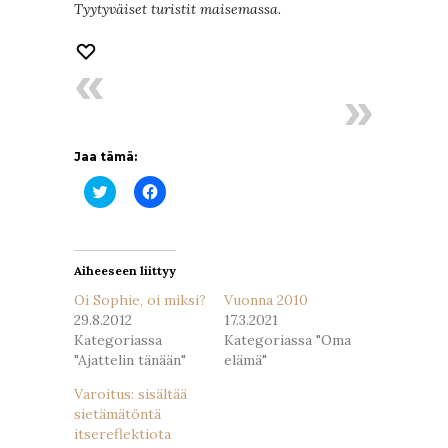
Tyytyväiset turistit maisemassa.
Jaa tämä:
Jaa
Jaa
Twitterissä(Avautuu
Facebookissa(Avautuu
uudessa
uudessa
ikkunassa)
ikkunassa)
Aiheeseen liittyy
Oi Sophie, oi miksi?
Vuonna 2010
29.8.2012
17.3.2021
Kategoriassa
Kategoriassa "Oma
"Ajattelin tänään"
elämä"
Varoitus: sisältää
sietämätöntä
itsereflektiota