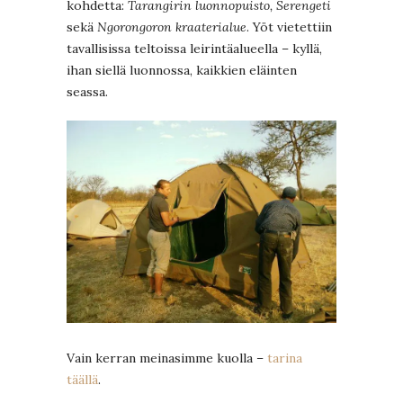
kohdetta:
Tarangirin luonnopuisto, Serengeti
sekä
Ngorongoron kraaterialue
. Yöt vietettiin
tavallisissa teltoissa leirintäalueella – kyllä,
ihan siellä luonnossa, kaikkien eläinten
seassa.
Vain kerran meinasimme kuolla –
tarina
täällä
.