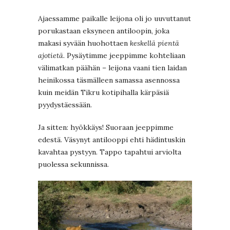
Ajaessamme paikalle leijona oli jo uuvuttanut
porukastaan eksyneen antiloopin, joka
makasi syvään huohottaen
keskellä pientä
ajotietä
. Pysäytimme jeeppimme kohteliaan
välimatkan päähän – leijona vaani tien laidan
heinikossa täsmälleen samassa asennossa
kuin meidän Tikru kotipihalla kärpäsiä
pyydystäessään.
Ja sitten: hyökkäys! Suoraan jeeppimme
edestä. Väsynyt antilooppi ehti hädintuskin
kavahtaa pystyyn. Tappo tapahtui arviolta
puolessa sekunnissa.