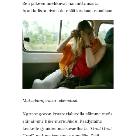
Sen jälkeen mielikuvat harmittomasta
honkkelista eivät ole enää koskaan ennallaan.
Matkakampausta tekemässä.
Ngorongoron kraaterialueella näimme myös
elämämme liikenneruuhkan
. Päädyimme
keskelle gnuiden massavaellusta.
”Gnu! Gnu!
Gnu!”
, ne huusivat omaa nimeään. Eikä