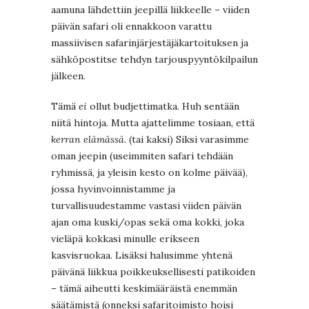
aamuna lähdettiin jeepillä liikkeelle – viiden
päivän safari oli ennakkoon varattu
massiivisen safarinjärjestäjäkartoituksen ja
sähköpostitse tehdyn tarjouspyyntökilpailun
jälkeen.
Tämä
ei
ollut budjettimatka. Huh sentään
niitä hintoja. Mutta ajattelimme tosiaan, että
kerran elämässä
. (tai kaksi) Siksi varasimme
oman jeepin (useimmiten safari tehdään
ryhmissä, ja yleisin kesto on kolme päivää),
jossa hyvinvoinnistamme ja
turvallisuudestamme vastasi viiden päivän
ajan oma kuski/opas sekä oma kokki, joka
vieläpä kokkasi minulle erikseen
kasvisruokaa. Lisäksi halusimme yhtenä
päivänä liikkua poikkeuksellisesti patikoiden
– tämä aiheutti keskimääräistä enemmän
säätämistä (onneksi safaritoimisto hoisi