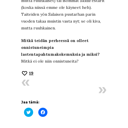
mutta ruuhkaiset) tai isommat SkidiFestarit
(koska niissä emme ole käyneet heh).
Taiteiden yön Salaisen puutarhan parin
vuoden takaa muistin vasta nyt; se oli kiva,
mutta ruuhkainen.
Mitkä teidän perheessä on olleet
onnistuneimpia
lastentapahtumakokemuksia ja miksi?
Mitkä ei ole niin onnistuneita?
19
Jaa tämä:
Jaa
Jaa
Twitterissä(Avautuu
Facebookissa(Avautuu
uudessa
uudessa
ikkunassa)
ikkunassa)