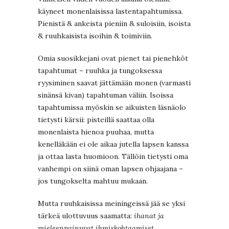
käyneet monenlaisissa lastentapahtumissa.
Pienistä & ankeista pieniin & suloisiin, isoista
& ruuhkaisista isoihin & toimiviin.
Omia suosikkejani ovat pienet tai pienehköt
tapahtumat – ruuhka ja tungoksessa
ryysiminen saavat jättämään monen (varmasti
sinänsä kivan) tapahtuman väliin. Isoissa
tapahtumissa myöskin se aikuisten läsnäolo
tietysti kärsii: pisteillä saattaa olla
monenlaista hienoa puuhaa, mutta
kenelläkään ei ole aikaa jutella lapsen kanssa
ja ottaa lasta huomioon. Tällöin tietysti oma
vanhempi on siinä oman lapsen ohjaajana –
jos tungokselta mahtuu mukaan.
Mutta ruuhkaisissa meiningeissä jää se yksi
tärkeä ulottuvuus saamatta:
ihanat ja
mieleenpainuvat ihmiskohtaamiset.