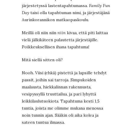
järjestetyssä lastentapahtumassa.
Family Fun
Day
taisi olla tapahtuman nimi, ja järjestäjänä
Aurinkorannikon matkaopaskoulu.
Meillä oli niin niin
niin
kivaa, että piti laittaa
vielä jälkikäteen palautetta järjestäjille.
Poikkeuksellisen ihana tapahtuma!
Mitä siellä sitten oli?
Nooh. Viisi (ehkä) pistettä ja lapsille tehdyt
passit, joihin sai tarroja. Simpukoiden
maalausta, hiekkalinnan rakennusta,
vesipyssyllä truuttailua, ja pari lyhyttä
leikkilaulutuokiota. Tapahtuma kesti 1,5
tuntia, joista me olimme mukana menossa
noin tunnin ajan. Sääkin oli aika kolea ja
sateen tuntua ilmassa.