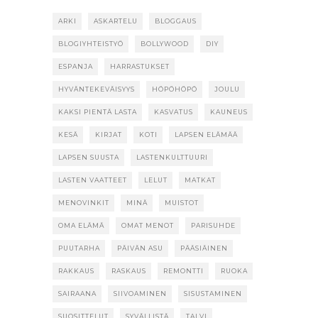
ARKI
ASKARTELU
BLOGGAUS
BLOGIYHTEISTYÖ
BOLLYWOOD
DIY
ESPANJA
HARRASTUKSET
HYVÄNTEKEVÄISYYS
HÖPÖHÖPÖ
JOULU
KAKSI PIENTÄ LASTA
KASVATUS
KAUNEUS
KESÄ
KIRJAT
KOTI
LAPSEN ELÄMÄÄ
LAPSEN SUUSTA
LASTENKULTTUURI
LASTEN VAATTEET
LELUT
MATKAT
MENOVINKIT
MINÄ
MUISTOT
OMA ELÄMÄ
OMAT MENOT
PARISUHDE
PUUTARHA
PÄIVÄN ASU
PÄÄSIÄINEN
RAKKAUS
RASKAUS
REMONTTI
RUOKA
SAIRAANA
SIIVOAMINEN
SISUSTAMINEN
SUOSITTELUT
SYVÄLLISTÄ
TALVI