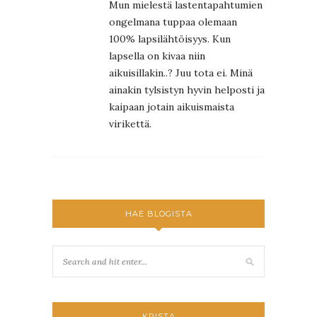
Mun mielestä lastentapahtumien
ongelmana tuppaa olemaan
100% lapsilähtöisyys. Kun
lapsella on kivaa niin
aikuisillakin..? Juu tota ei. Minä
ainakin tylsistyn hyvin helposti ja
kaipaan jotain aikuismaista
virikettä.
HAE BLOGISTA
KRISTA