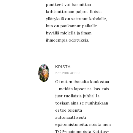
puutteet voi harmittaa
kohtuuttoman paljon. Iloisia
yllätyksiä on sattunut kohdalle,
kun on paukannut paikalle
hyvällä mielellä ja ilman
ihmeempiä odotuksia.
KRISTA
27.2.2018 at 11:21
Oi miten ihanalta kuulostaa
– meidän lapset ra-kas-tais
just tuollaisia juhlia! Ja
tosiaan aina se ruuhkakaan
ei tee bileistä
automaattisesti
epäonnistuneita: noista mun
TOP-maininnoista Kutitus-