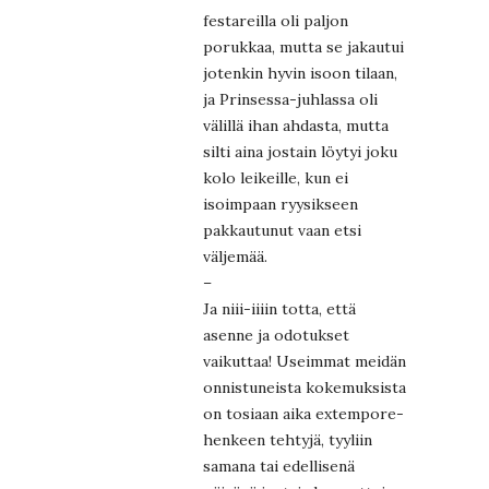
festareilla oli paljon
porukkaa, mutta se jakautui
jotenkin hyvin isoon tilaan,
ja Prinsessa-juhlassa oli
välillä ihan ahdasta, mutta
silti aina jostain löytyi joku
kolo leikeille, kun ei
isoimpaan ryysikseen
pakkautunut vaan etsi
väljemää.
–
Ja niii-iiiin totta, että
asenne ja odotukset
vaikuttaa! Useimmat meidän
onnistuneista kokemuksista
on tosiaan aika extempore-
henkeen tehtyjä, tyyliin
samana tai edellisenä