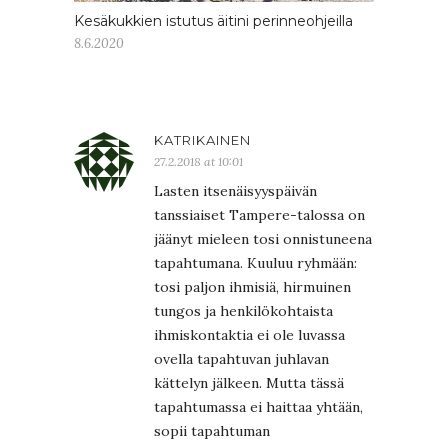
Kesäkukkien istutus äitini perinneohjeilla
8.6.2020
KATRIKAINEN
27.2.2018 at 10:01
Lasten itsenäisyyspäivän
tanssiaiset Tampere-talossa on
jäänyt mieleen tosi onnistuneena
tapahtumana. Kuuluu ryhmään:
tosi paljon ihmisiä, hirmuinen
tungos ja henkilökohtaista
ihmiskontaktia ei ole luvassa
ovella tapahtuvan juhlavan
kättelyn jälkeen. Mutta tässä
tapahtumassa ei haittaa yhtään,
sopii tapahtuman