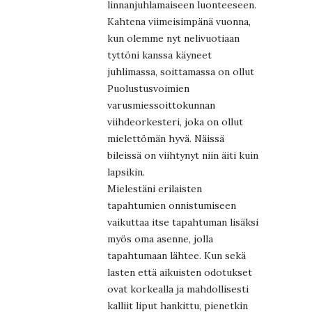
linnanjuhlamaiseen luonteeseen.
Kahtena viimeisimpänä vuonna,
kun olemme nyt nelivuotiaan
tyttöni kanssa käyneet
juhlimassa, soittamassa on ollut
Puolustusvoimien
varusmiessoittokunnan
viihdeorkesteri, joka on ollut
mielettömän hyvä. Näissä
bileissä on viihtynyt niin äiti kuin
lapsikin.
Mielestäni erilaisten
tapahtumien onnistumiseen
vaikuttaa itse tapahtuman lisäksi
myös oma asenne, jolla
tapahtumaan lähtee. Kun sekä
lasten että aikuisten odotukset
ovat korkealla ja mahdollisesti
kalliit liput hankittu, pienetkin