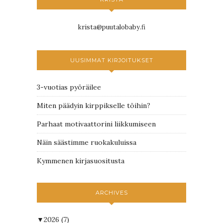
krista@puutalobaby.fi
UUSIMMAT KIRJOITUKSET
3-vuotias pyöräilee
Miten päädyin kirppikselle töihin?
Parhaat motivaattorini liikkumiseen
Näin säästimme ruokakuluissa
Kymmenen kirjasuositusta
ARCHIVES
▼
2026
(7)