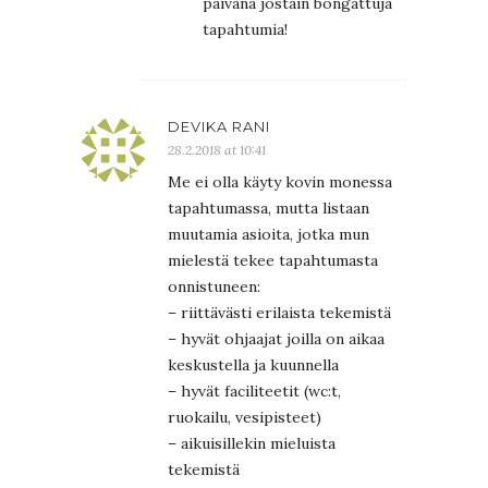
päivänä jostain bongattuja
tapahtumia!
DEVIKA RANI
28.2.2018 at 10:41
Me ei olla käyty kovin monessa
tapahtumassa, mutta listaan
muutamia asioita, jotka mun
mielestä tekee tapahtumasta
onnistuneen:
– riittävästi erilaista tekemistä
– hyvät ohjaajat joilla on aikaa
keskustella ja kuunnella
– hyvät faciliteetit (wc:t,
ruokailu, vesipisteet)
– aikuisillekin mieluista
tekemistä