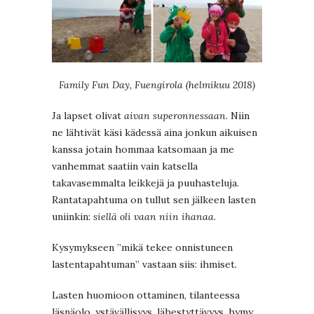
Family Fun Day, Fuengirola (helmikuu 2018)
Ja lapset olivat
aivan superonnessaan
. Niin
ne lähtivät käsi kädessä aina jonkun aikuisen
kanssa jotain hommaa katsomaan ja me
vanhemmat saatiin vain katsella
takavasemmalta leikkejä ja puuhasteluja.
Rantatapahtuma on tullut sen jälkeen lasten
uniinkin:
siellä oli vaan niin ihanaa
.
Kysymykseen ”mikä tekee onnistuneen
lastentapahtuman” vastaan siis: ihmiset.
Lasten huomioon ottaminen, tilanteessa
läsnäolo, ystävällisyys, lähestyttävyys, hymy.