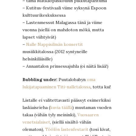
– tämä Matkaopaskoulun pikkutapahtuma
– Kutitus-festivaali viime syksynä Espoon
kulttuurikeskuksessa
– Lastenmessut Malagassa tänä ja viime
vuonna (siellä on mahdoton mökä, mutta
lapset viihtyivät)
–
Nalle Nappisilmän konsertit
musiikkitalossa (2012 syntyneille
helsinkiläisille)
– Annantalon prinsessajuhla (oi näitä lisää!)
Bubbling under:
Puutalobabyn
oma
lukijatapaaminen Titi-nalletalossa
, totta kai!
Listalle ei valitettavasti päässyt esimerkiksi
laskiaisrieha (
kuvia täällä
) muutaman vuoden
takaa (vähän tyly meininki),
Vuosaaren
venetsialaiset
, (siellä sisältö vähän
olematon),
Töölön lastenfestarit
(tosi kivat,