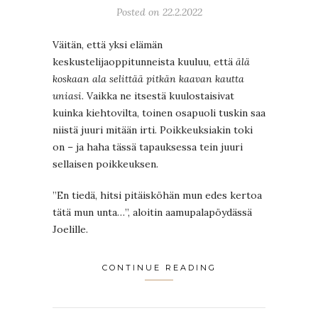
Posted on 22.2.2022
Väitän, että yksi elämän
keskustelijaoppitunneista kuuluu, että
älä
koskaan ala selittää pitkän kaavan kautta
uniasi
. Vaikka ne itsestä kuulostaisivat
kuinka kiehtovilta, toinen osapuoli tuskin saa
niistä juuri mitään irti. Poikkeuksiakin toki
on – ja haha tässä tapauksessa tein juuri
sellaisen poikkeuksen.
”En tiedä, hitsi pitäisköhän mun edes kertoa
tätä mun unta…”, aloitin aamupalapöydässä
Joelille.
CONTINUE READING