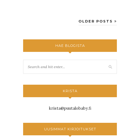
OLDER POSTS
HAE BLOGISTA
KRISTA
krista@puutalobaby.fi
UUSIMMAT KIRJOITUKSET