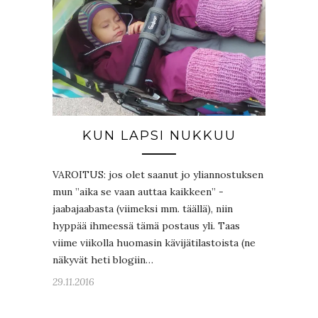
KUN LAPSI NUKKUU
VAROITUS: jos olet saanut jo yliannostuksen
mun ”aika se vaan auttaa kaikkeen” -
jaabajaabasta (viimeksi mm. täällä), niin
hyppää ihmeessä tämä postaus yli. Taas
viime viikolla huomasin kävijätilastoista (ne
näkyvät heti blogiin…
29.11.2016