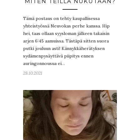
MITEN TEILLÄ NUKUTAAN?
Tämä postaus on tehty kaupallisessa
yhteistyössä Neuvokas perhe kanssa. Hip
hei, taas ollaan syysloman jälkeen takaisin
arjen 6:45 aamuissa. Tästäpä sitten suora
putki jouluun asti! Kännykkäherätyksen
sydämenpysäyttävä piipitys ennen
auringonnousua ei…
28.10.2021