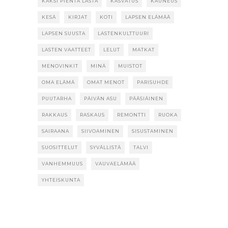
KAKSI PIENTÄ LASTA
KASVATUS
KAUNEUS
KESÄ
KIRJAT
KOTI
LAPSEN ELÄMÄÄ
LAPSEN SUUSTA
LASTENKULTTUURI
LASTEN VAATTEET
LELUT
MATKAT
MENOVINKIT
MINÄ
MUISTOT
OMA ELÄMÄ
OMAT MENOT
PARISUHDE
PUUTARHA
PÄIVÄN ASU
PÄÄSIÄINEN
RAKKAUS
RASKAUS
REMONTTI
RUOKA
SAIRAANA
SIIVOAMINEN
SISUSTAMINEN
SUOSITTELUT
SYVÄLLISTÄ
TALVI
VANHEMMUUS
VAUVAELÄMÄÄ
YHTEISKUNTA