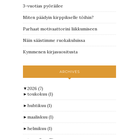
3-vuotias pyöräilee
Miten päädyin kirppikselle töihin?
Parhaat motivaattorini liikkumiseen
Näin säästimme ruokakuluissa
Kymmenen kirjasuositusta
ARCHIVES
▼
2026
(7)
►
toukokuu
(1)
►
huhtikuu
(1)
►
maaliskuu
(1)
►
helmikuu
(1)