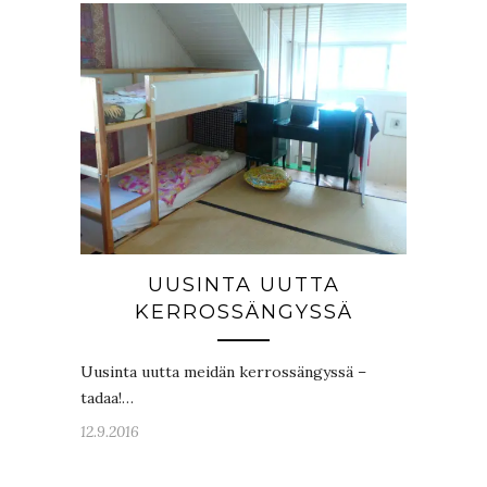
UUSINTA UUTTA
KERROSSÄNGYSSÄ
Uusinta uutta meidän kerrossängyssä –
tadaa!…
12.9.2016