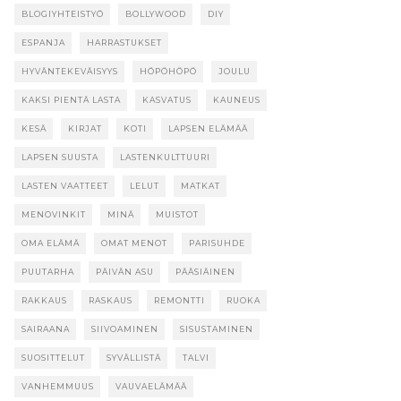
BLOGIYHTEISTYÖ
BOLLYWOOD
DIY
ESPANJA
HARRASTUKSET
HYVÄNTEKEVÄISYYS
HÖPÖHÖPÖ
JOULU
KAKSI PIENTÄ LASTA
KASVATUS
KAUNEUS
KESÄ
KIRJAT
KOTI
LAPSEN ELÄMÄÄ
LAPSEN SUUSTA
LASTENKULTTUURI
LASTEN VAATTEET
LELUT
MATKAT
MENOVINKIT
MINÄ
MUISTOT
OMA ELÄMÄ
OMAT MENOT
PARISUHDE
PUUTARHA
PÄIVÄN ASU
PÄÄSIÄINEN
RAKKAUS
RASKAUS
REMONTTI
RUOKA
SAIRAANA
SIIVOAMINEN
SISUSTAMINEN
SUOSITTELUT
SYVÄLLISTÄ
TALVI
VANHEMMUUS
VAUVAELÄMÄÄ