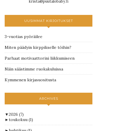
krista@puutalobaby.fi
UUSIMMAT KIRJOITUKSET
3-vuotias pyöräilee
Miten päädyin kirppikselle töihin?
Parhaat motivaattorini liikkumiseen
Näin säästimme ruokakuluissa
Kymmenen kirjasuositusta
ARCHIVES
▼
2026
(7)
►
toukokuu
(1)
►
huhtikuu
(1)