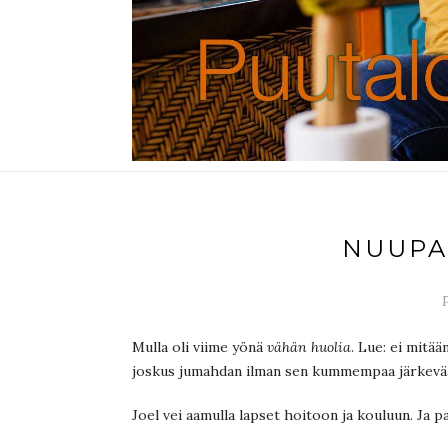
NUUPA
P
Mulla oli viime yönä
vähän huolia
. Lue: ei mitä
joskus jumahdan ilman sen kummempaa järkevää
Joel vei aamulla lapset hoitoon ja kouluun. Ja p