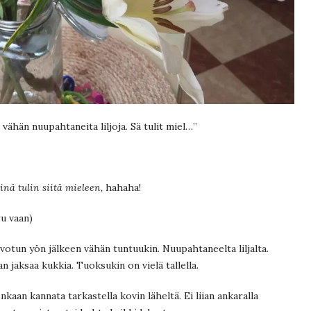
 vähän nuupahtaneita liljoja. Sä tulit miel…”
inä tulin siitä mieleen,
hahaha!
ru vaan)
valvotun yön jälkeen vähän tuntuukin. Nuupahtaneelta liljalta.
n jaksaa kukkia. Tuoksukin on vielä tallella.
nkaan kannata tarkastella kovin läheltä. Ei liian ankaralla