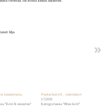
nata ravistaa, tai kohta kaikki lakastuu.
nut lilja.
n tunnistusta
Puutarhatyöl… tuholaiset
1.7.2013
sa "Koti & sisustus"
Kategoriassa "Muu koti"