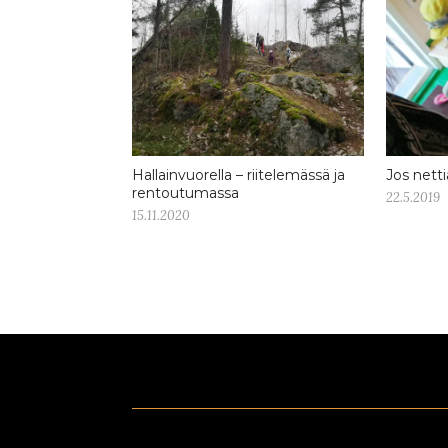
Hallainvuorella – riitelemässä ja
Jos nettiä
rentoutumassa
22.5.2019
15.11.2020