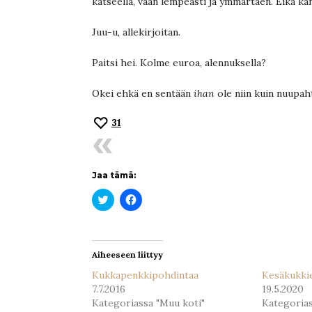
katseella, vaan lempeästi ja ymmärtäen. Eikä kan
Juu-u, allekirjoitan.
Paitsi hei. Kolme euroa, alennuksella?
Okei ehkä en sentään
ihan
ole niin kuin nuupahta
31
Jaa tämä:
Jaa
Jaa
Twitterissä(Avautuu
Facebookissa(Avautuu
uudessa
uudessa
ikkunassa)
ikkunassa)
Aiheeseen liittyy
Kukkapenkkipohdintaa
Kesäkukkie
7.7.2016
19.5.2020
Kategoriassa "Muu koti"
Kategorias