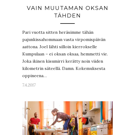
VAIN MUUTAMAN OKSAN
TÄHDEN
Pari vuotta sitten heräsimme tähän
pajunkissahommaan vasta virpomispäivän
aattona. Joel lähti silloin kierrokselle
Kumpulaan – ei oksan oksaa, hemmetti vie.
Joka ikinen kisumirri kerätty noin viiden
kilometrin säteellä. Damn. Kokemuksesta
oppineena…
7.4.2017