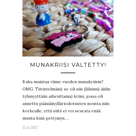
MUNAKRIISI VÄLTETTY!
Kuka muistaa viime vuoden munakriisin?
OMG. Tiivistelmänä: se oli siis (lähinnä äidin
tyhmyyttään aiheuttama) kriisi, jossa oli
annettu pääsiäisylläriodotusten nousta niin
korkealle, että siitä ei voi seurata enää
muuta kuin pettymys.…
15.4.2017