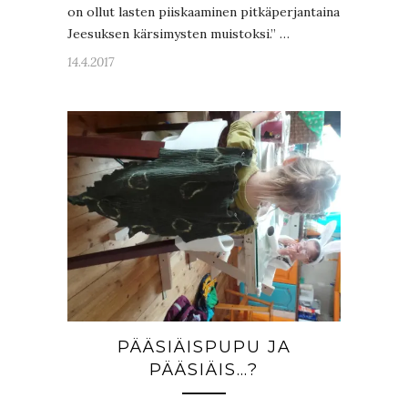
on ollut lasten piiskaaminen pitkäperjantaina
Jeesuksen kärsimysten muistoksi.” …
14.4.2017
PÄÄSIÄISPUPU JA
PÄÄSIÄIS…?