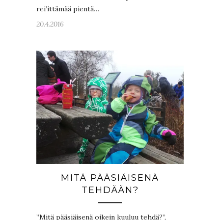
rei’ittämää pientä…
20.4.2016
MITÄ PÄÄSIÄISENÄ
TEHDÄÄN?
”Mitä pääsiäisenä oikein kuuluu tehdä?”,