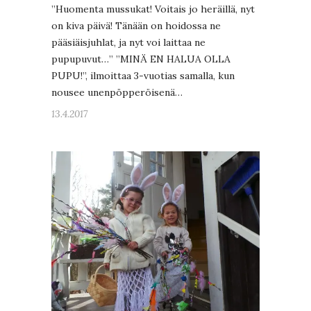
”Huomenta mussukat! Voitais jo heräillä, nyt
on kiva päivä! Tänään on hoidossa ne
pääsiäisjuhlat, ja nyt voi laittaa ne
pupupuvut…” ”MINÄ EN HALUA OLLA
PUPU!”, ilmoittaa 3-vuotias samalla, kun
nousee unenpöpperöisenä…
13.4.2017