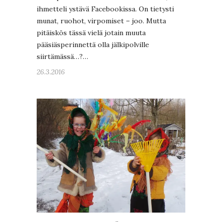
ihmetteli ystävä Facebookissa. On tietysti
munat, ruohot, virpomiset – joo. Mutta
pitäiskös tässä vielä jotain muuta
pääsiäsperinnettä olla jälkipolville
siirtämässä…?…
26.3.2016