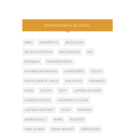
AVAINSANOJA BLOGIIN:
ARKI
ASKARTELU
BLOGGAUS
BLOGIYHTEISTYÖ
BOLLYWOOD
DIY
ESPANJA
HARRASTUKSET
HYVÄNTEKEVÄISYYS
HÖPÖHÖPÖ
JOULU
KAKSI PIENTÄ LASTA
KASVATUS
KAUNEUS
KESÄ
KIRJAT
KOTI
LAPSEN ELÄMÄÄ
LAPSEN SUUSTA
LASTENKULTTUURI
LASTEN VAATTEET
LELUT
MATKAT
MENOVINKIT
MINÄ
MUISTOT
OMA ELÄMÄ
OMAT MENOT
PARISUHDE