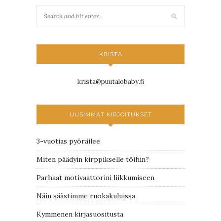
KRISTA
krista@puutalobaby.fi
UUSIMMAT KIRJOITUKSET
3-vuotias pyöräilee
Miten päädyin kirppikselle töihin?
Parhaat motivaattorini liikkumiseen
Näin säästimme ruokakuluissa
Kymmenen kirjasuositusta